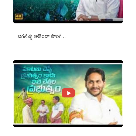
జగనన్న అజెండా సాంగ్….