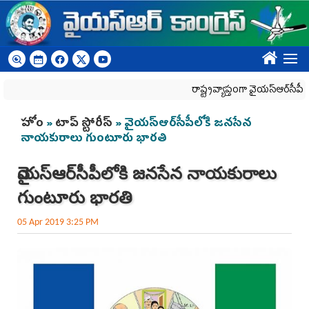
Skip to main content
????
రాష్ట్రవ్యాప్తంగా వైయ‌స్ఆర్‌సీపీ డీఎస్సీ
You are here
హోం
»
టాప్ స్టోరీస్
» వైయస్‌ఆర్‌సీపీలోకి జనసేన
నాయకురాలు గుంటూరు భారతి
వైయస్‌ఆర్‌సీపీలోకి జనసేన నాయకురాలు
గుంటూరు భారతి
05 Apr 2019 3:25 PM