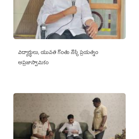
విద్యార్థులు, యువత గొంతు నొక్కే ప్రయత్నం
అప్రజాస్వామికం