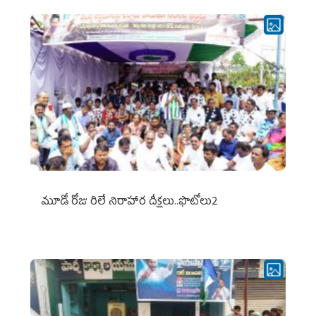
మూడో రోజు రిలే నిరాహార దీక్షలు..ఫొటోలు2