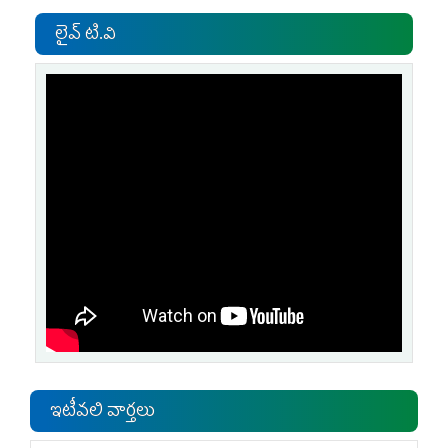
లైవ్ టి.వి
ఇటీవలి వార్తలు