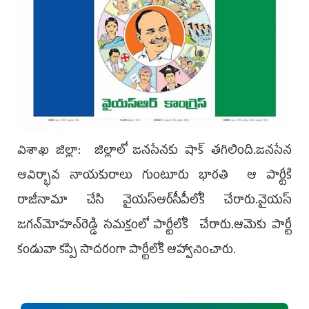
విశాఖ జిల్లా: జిల్లాలో జనసేనకు షాక్‌ తగిలింది.జనసేన
ఆవిర్భావ నాయకురాలు గుంటూరు భారతి ఆ పార్టీకి
రాజీనామా చేసి వైయస్‌ఆర్‌సీపీలోకి చేరారు.వైయస్‌
జగన్‌మోహన్‌రెడ్డి సమక్షంలో పార్టీలోకి చేరారు.ఆమెకు పార్టీ
కండువా కప్పి సాదరంగా పార్టీలోకి ఆహ్వానించారు.