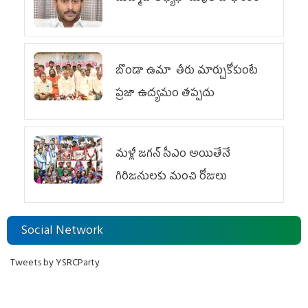
బొండా ఉమా తీరు మార్చుకోకుంటే
ప్రజా ఉద్యమం తప్పదు
మళ్లీ జగన్ సీఎం అయితేనే
గిరిజనులకు మంచి రోజులు
Social Network
Tweets by YSRCParty