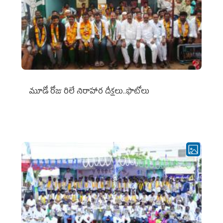
మూడో రోజు రిలే నిరాహార దీక్షలు..ఫొటోలు