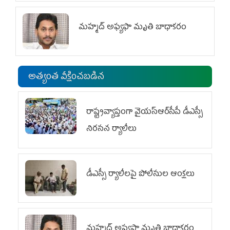
మహ్మద్‌ అఫ్యఫా మృతి బాధాకరం
అత్యంత వీక్షించబడిన
రాష్ట్రవ్యాప్తంగా వైయ‌స్ఆర్‌సీపీ డీఎస్సీ
నిరసన ర్యాలీలు
డీఎస్సీ ర్యాలీలపై పోలీసుల ఆంక్షలు
మహ్మద్‌ అఫ్యఫా మృతి బాధాకరం