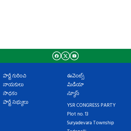
పార్టీ గురించి
ఈవెంట్స్
నాయకులు
మీడియా
సాధకం
న్యూస్
పార్టీ సభ్యులు
YSR CONGRESS PARTY
Plot no. 13
Suryadevara Township