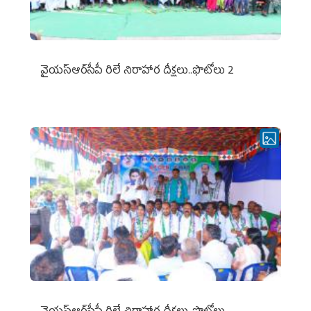
వైయ‌స్ఆర్‌సీపీ రిలే నిరాహార దీక్షలు..ఫొటోలు 2