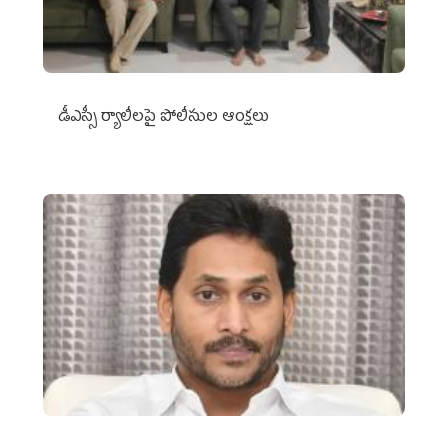
డీఎస్సీ ర్యాలీలపై పోలీసుల ఆంక్షలు