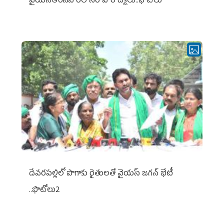
వైయ‌స్ఆర్‌సీపీ రిలే నిరాహార దీక్షలు..ఫొటోలు
దేవరపల్లిలో పొగాకు రైతులతో వైయస్ జగన్ భేటీ
..ఫొటోలు2