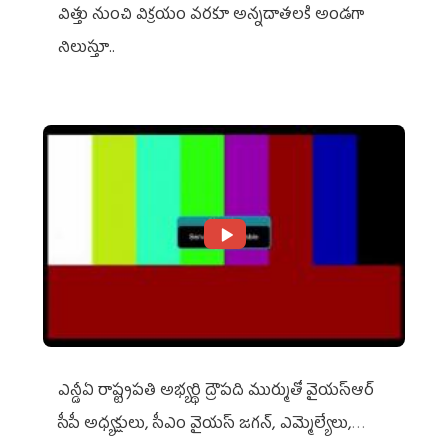
విత్తు నుంచి విక్రయం వరకూ అన్నదాతలకి అండగా
నిలుస్తూ..
ఎన్డీఏ రాష్ట్ర‌ప‌తి అభ్య‌ర్థి ద్రౌప‌ది ముర్ముతో వైయ‌స్ఆర్
సీపీ అధ్య‌క్షులు, సీఎం వైయ‌స్ జ‌గ‌న్, ఎమ్మెల్యేలు,