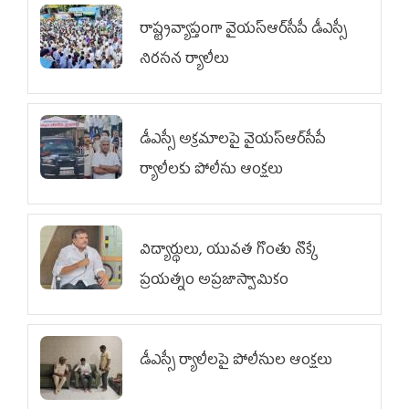
రాష్ట్రవ్యాప్తంగా వైయ‌స్ఆర్‌సీపీ డీఎస్సీ
నిరసన ర్యాలీలు
డీఎస్సీ అక్రమాలపై వైయ‌స్ఆర్‌సీపీ
ర్యాలీలకు పోలీసు ఆంక్షలు
విద్యార్థులు, యువత గొంతు నొక్కే
ప్రయత్నం అప్రజాస్వామికం
డీఎస్సీ ర్యాలీలపై పోలీసుల ఆంక్షలు