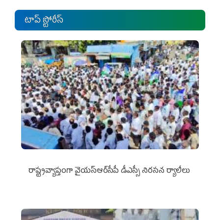
టాప్ స్టోరీస్
రాష్ట్రవ్యాప్తంగా వైయ‌స్ఆర్‌సీపీ డీఎస్సీ నిరసన ర్యాలీలు