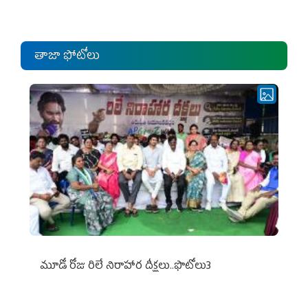
ఎంపీల స‌మావేశం
తాజా ఫోటోలు
మూడో రోజు రిలే నిరాహార దీక్షలు..ఫొటోలు3