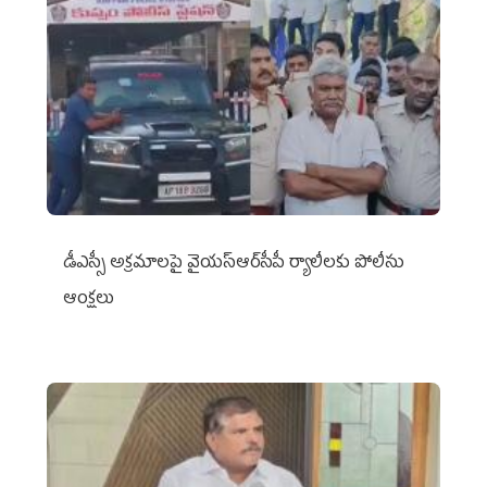
డీఎస్సీ అక్రమాలపై వైయ‌స్ఆర్‌సీపీ ర్యాలీలకు పోలీసు
ఆంక్షలు