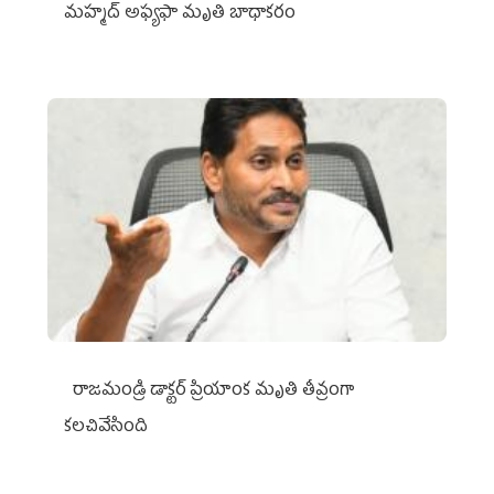
మహ్మద్‌ అఫ్యఫా మృతి బాధాకరం
రాజమండ్రి డాక్టర్‌ ప్రియాంక మృతి తీవ్రంగా
కలచివేసింది