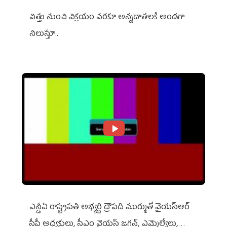
విత్తు నుంచి విక్రయం వరకూ అన్నదాతలకి అండగా
నిలుస్తూ..
ఎన్డీఏ రాష్ట్ర‌ప‌తి అభ్య‌ర్థి ద్రౌప‌ది ముర్ముతో వైయ‌స్ఆర్
సీపీ అధ్య‌క్షులు, సీఎం వైయ‌స్ జ‌గ‌న్, ఎమ్మెల్యేలు,