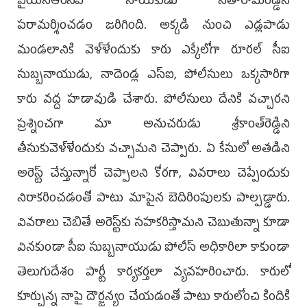
వైయస్ఆర్‌సీపీ నాయకుడు సీతారామిరెడ్డిని
పరామర్శించడం జరిగింది. అక్కడి నుంచి ఎడ్లపాడు
మండలానికి వెళ్ళేందుకు కారు ఎక్కేలోగా రూరల్ సీఐ
సుబ్బనాయుడు, నాదెండ్ల ఎస్ఐ, పోలీసులు ఒక్కసారిగా
కారు వద్ద హడావుడి చేశారు. పోలీసులు దేనికి వచ్చారని
ప్రశ్నించగా మా అనుచరుడు శ్రీకాంత్‌రెడ్డిని
తీసుకువెళ్ళేందుకు వచ్చామని చెప్పారు. ఏ కేసులో అతడిని
అరెస్ట్ చేస్తున్నారో చెప్పాలని కోరగా, వివరాలు చెప్పేందుకు
నిరాకరించడంతో పాటు మాపైన బెదిరింపులకు పాల్పడ్డారు.
వివరాలు చెబితే అరెస్ట్‌కు సహకరిస్తామని చెబుతున్నా కూడా
వినకుండా సీఐ సుబ్బనాయుడు పోలీస్ అధికారిలా కాకుండా
తెలుగుదేశం పార్టీ కార్యకర్తలా వ్యవహరించారు. కారులో
కూర్చున్న నాపై దౌర్జన్యం చేయడంతో పాటు కారులోంచి కిందికి