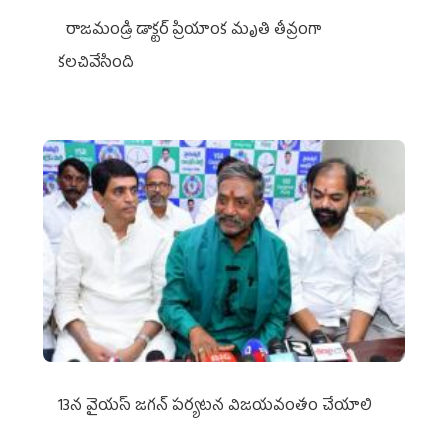
రాజమండ్రి డాక్టర్‌ ప్రియాంక మృతి తీవ్రంగా
కలచివేసింది
13న వైయస్‌ జగన్‌ పర్యటన విజయవంతం చేయాలి