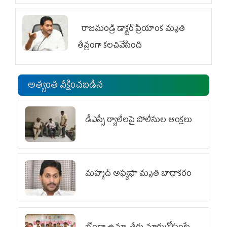
రాజమండ్రి డాక్టర్‌ ప్రియాంక మృతి
తీవ్రంగా కలచివేసింది
అత్యంత వీక్షించబడిన
డీఎస్సీ ర్యాలీలపై పోలీసుల ఆంక్షలు
మహ్మద్‌ అఫ్యఫా మృతి బాధాకరం