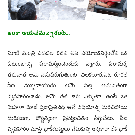
ఇంకా ఆయనేమన్నారంటే...
మాజీ మంత్రి విడదల రజిని తన నియోజకవర్గంలోని ఒక
కుటుంబాన్ని పరామర్శించేందుకు వెళ్లారు. పరామర్శ
తరువాత ఆమె వెనుదిరుగుతుంటే చిలకలూరుపేట రూరల్
సీఐ సుబ్బనాయుడు ఆమె పట్ల అనుచితంగా
వ్యవహరించాడు. ఆమె తన కారు ఎక్కుతూ ఉంటే ఒక
మహిళా మాజీ ప్రజాప్రతినిధి అనే విషయాన్ని మరిచిపోయి
దురుసుగా, దౌర్జన్యంగా ప్రవర్తించడం సిగ్గుచేటు. సీఐ
వ్యవహారం చూస్తే ఖాకీదుస్తులు వేసుకున్న అధికారా లేక ఖాకీ