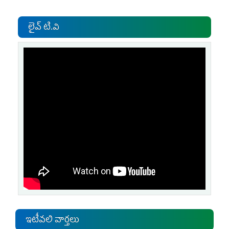
లైవ్ టి.వి
ఇటీవలి వార్తలు