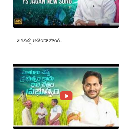
జగనన్న అజెండా సాంగ్….