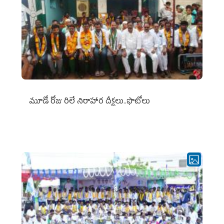
మూడో రోజు రిలే నిరాహార దీక్షలు..ఫొటోలు