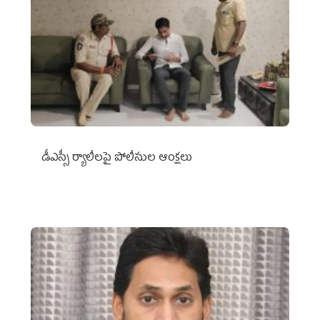
డీఎస్సీ ర్యాలీలపై పోలీసుల ఆంక్షలు