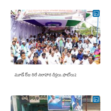
మూడో రోజు రిలే నిరాహార దీక్షలు..ఫొటోలు2