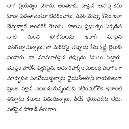
లాగే ప్రయత్నం చేశారు. అంతేకాదు నాపైన అసాల్ట్ కేసు
కూడా పెడతానంటూ బెదిరించారు. ఎవరి మెప్పు కోసం ఇలా
చేస్తున్నారో అందరికీ తెలుసు. కూటమి ప్రభుత్వం ఏర్పడిన
నాటి నుంచి పోలీసులను ఇలాగే మాపైన
ఉసిగొల్పుతున్నారు. నా మరిదిపై తప్పుడు కేసు కట్టి జైలుకు
పంపారు. నా మామగారిపైన తప్పుడు కేసులు పెట్టారు.
మొత్తం పోలీస్ వ్యవస్థను అధికారపార్టీ అనుబంధ విభాగంగా
మార్చుకుని పనిచేయిస్తున్నారు. వైయస్ఆర్సీపీ నాయకులుగా
ప్రజల పక్షాన నిలబడుతున్నందుకు జీర్ణించుకోలేకే ఇలాంటి
తప్పుడు కేసులు పెడుతున్నారు. వీటికి భయపడేది లేదు,
వీటిపైన పోరాడి తీరుతాం.