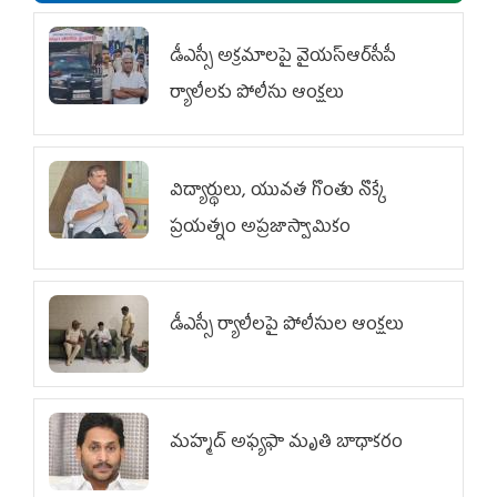
డీఎస్సీ అక్రమాలపై వైయ‌స్ఆర్‌సీపీ
ర్యాలీలకు పోలీసు ఆంక్షలు
విద్యార్థులు, యువత గొంతు నొక్కే
ప్రయత్నం అప్రజాస్వామికం
డీఎస్సీ ర్యాలీలపై పోలీసుల ఆంక్షలు
మహ్మద్‌ అఫ్యఫా మృతి బాధాకరం