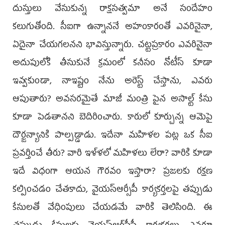
దుస్తులు వేసుకున్న రాక్షసత్వమా అనే సందేహం
కలుగుతోంది. సీఐగా ఉన్నాననే అహంకారంతో ఎవరినైనా,
ఏదైనా చేయగలనని భావిస్తున్నారు. చట్టప్రకారం ఎవరినైనా
అదుపులోకి తీసుకునే క్రమంలో కనీసం నోటీస్ కూడా
ఇవ్వకుండా, నాఇష్టం నేను అరెస్ట్ చేస్తాను, ఎవరు
ఆపుతారు? అవసరమైతే మాజీ మంత్రి పైన అసాల్ట్ కేసు
కూడా పెడతానని బెదిరించారు. కారులో కూర్చున్న ఆమెపై
దౌర్జన్యానికి పాల్పడ్డాడు. ఇదేనా మహిళల పట్ల ఒక సీఐ
ప్రవర్తించే తీరు? వారి ఇళ్ళలో మహిళలు లేరా? వారికి కూడా
ఇదే విధంగా ఆయన గౌరవం ఇస్తారా? ప్రజలకు రక్షణ
కల్పించడం చేతకాదు, వైయస్ఆర్సీపీ కార్యకర్తలపై తప్పుడు
కేసులతో వేధింపులు చేయడమే వారికి తెలిసింది. ఈ