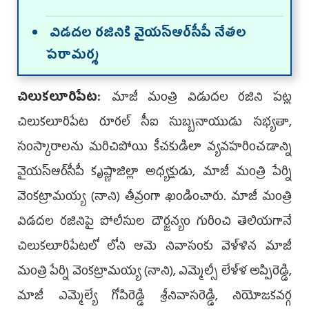
విడదల రజినికి వైయ‌స్ఆర్‌సీపీ నేత‌ల
ప‌రామ‌ర్శ‌
చిలుకలూరిపేట:
మాజీ మంత్రి విడుదల రజిని పట్ల
చిలుకలూరిపేట రూరల్ సీఐ సుబ్బనాయుడు సభ్యతా,
సంస్కారాలను మరిచిపోయి కీచకుడిలా వ్యవహరించడాన్ని
వైయస్ఆర్‌సీపీ కృష్ణాజిల్లా అధ్యక్షుడు, మాజీ మంత్రి పేర్ని
వెంకట్రామయ్య (నాని) తీవ్రంగా ఖండించారు. మాజీ మంత్రి
విడదల రజినిపై పోలీసుల దౌర్జన్యం గురించి తెలియగానే
చిలుకలూరిపేటలో లోని ఆమె నివాసంకు వెళ్ళిన మాజీ
మంత్రి పేర్ని వెంకట్రామయ్య (నాని), ఎమ్మెల్సీ లేళ్ళ అప్పిరెడ్డి,
మాజీ ఎమ్మెల్యే గోపిరెడ్డి శ్రీనివాసరెడ్డి, నియోజకవర్గ