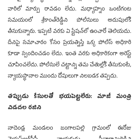
వారిలో మార్పు రావడం లేదు. మధ్యాహ్నం ఒంటిగంట
సమయంలో శ్రీకాంత్‌రెడ్డిని పోలీసులు అదుపులోకి
తీసుకున్నారు. ఇప్పటి వరకు ఏ స్టేషన్‌లో ఉంచారో తెలియదు.
దీనిపై సమాచారం కోసం ప్రయత్నిస్తే ఒక్క పోలీస్ అధికారి
కూడా స్పందించడం లేదు. ఇంత వరకు అధికారికంగా అరెస్ట్
చూపించలేదు. పోలీసులే చట్టాన్ని తమ చేతుల్లోకి తీసుకుంటే,
న్యాయస్థానాల ముందు దోషులుగా నిలబడక తప్పదు.
తప్పుడు కేసులతో భయపెట్టలేరు: మాజీ మంత్రి
విడదల రజిని
నాదెండ్ల మండలం జంగాలపల్లి గ్రామంలో ఈరోజు