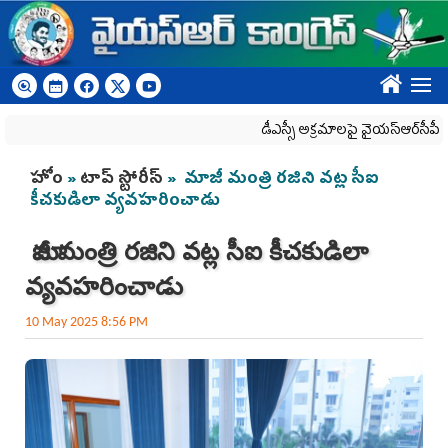
Skip to main content
????
డీఎస్సీ అక్రమాలపై వైయ‌స్ఆర్‌సీపీ ర్యాలీలకు
You are here
హోం
»
టాప్ స్టోరీస్
» మాజీ మంత్రి రజిని వట్ల సీఐ
కీచకుడిలా వ్యవహరించాడు
మాజీ మంత్రి రజిని వట్ల సీఐ కీచకుడిలా
వ్యవహరించాడు
10 May 2025 8:56 PM