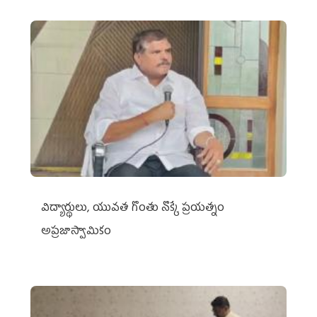
విద్యార్థులు, యువత గొంతు నొక్కే ప్రయత్నం
అప్రజాస్వామికం