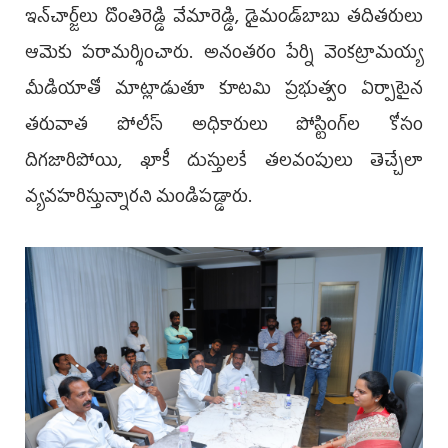
ఇన్‌చార్జ్‌లు దొంతిరెడ్డి వేమారెడ్డి, డైమండ్‌బాబు తదితరులు
ఆమెకు పరామర్శించారు. అనంతరం పేర్ని వెంకట్రామయ్య
మీడియాతో మాట్లాడుతూ కూటమి ప్రభుత్వం ఏర్పాటైన
తరువాత పోలీస్ అధికారులు పోస్టింగ్‌ల కోసం
దిగజారిపోయి, ఖాకీ దుస్తులకే తలవంపులు తెచ్చేలా
వ్యవహరిస్తున్నారని మండిపడ్డారు.