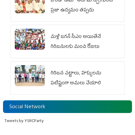
బొండా ఉమా తీరు మార్చుకోకుంటే
ప్రజా ఉద్యమం తప్పదు
మళ్లీ జగన్ సీఎం అయితేనే
గిరిజనులకు మంచి రోజులు
గిరిజన చట్టాలు, హక్కులను
పటిష్టంగా అమలు చేయాలి
Social Network
Tweets by YSRCParty