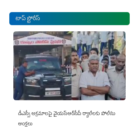
టాప్ స్టోరీస్
డీఎస్సీ అక్రమాలపై వైయ‌స్ఆర్‌సీపీ ర్యాలీలకు పోలీసు
ఆంక్షలు