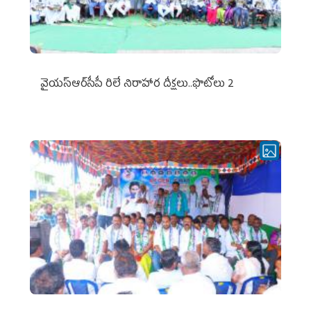
వైయ‌స్ఆర్‌సీపీ రిలే నిరాహార దీక్షలు..ఫొటోలు 2