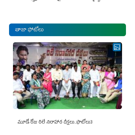
ఎంపీల స‌మావేశం
తాజా ఫోటోలు
మూడో రోజు రిలే నిరాహార దీక్షలు..ఫొటోలు3