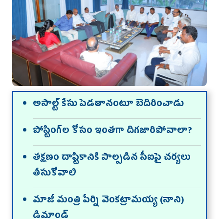
అసాల్ట్ కేసు పెడతానంటూ బెదిరించాడు
పోస్టింగ్‌ల కోసం ఇంతగా దిగజారిపోవాలా?
తక్షణం దాష్టికానికి పాల్పడిన సీఐపై చర్యలు
తీసుకోవాలి
మాజీ మంత్రి పేర్ని వెంకట్రామయ్య (నాని)
డిమాండ్