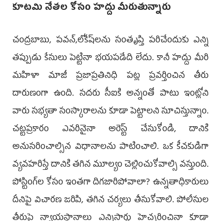
కూటమి నేతల కోసం హద్దు మీరుతున్నారు
చంద్రబాబు, పవన్,లోకేష్‌లను సంతృప్తి పరిచేందుకు ఎన్ని
తప్పుడు కేసులు పెట్టినా భయపడేది లేదు. కానీ హద్దు మీరి
మహిళా మాజీ ప్రజాప్రతినిధి పట్ల ప్రవర్తించిన తీరు
దారుణంగా ఉంది. సదరు సీఐకి అన్నంతో పాటు ఇంట్లోని
వారు సభ్యతా సంస్కారాలను కూడా పెట్టాలని సూచిస్తున్నాం.
చట్టప్రకారం ఎవరినైనా అరెస్ట్ చేసుకోండి, దానికి
అనుసరించాల్సిన విధానాలను పాటించాలి. ఒక కీచకుడిగా
వ్యవహరిస్తే దానికి తగిన మూల్యం చెల్లించుకోవాల్సి వస్తుంది.
పోస్టింగ్‌ల కోసం ఇంతగా దిగజారిపోవాలా? ఉన్నతాధికారులు
దీనిపై విచారణ జరిపి, తగిన చర్యలు తీసుకోవాలి. పోలీసుల
తీరుపై న్యాయస్థానాలు ఎన్నిసార్లు హెచ్చరించినా కూడా