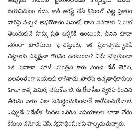
తప్పుడు కేసులకు వైయస్ఆర్‌సీపీ కార్యకర్తలు ఎవరూ
భయపడటం లేదు. కానీ అరెస్ట్ చేసే క్రమంలో చట్ట ప్రకారం
వారిపై వచ్చిన అభియోగం ఏమిటో, దాని వివరాలు ఏమిటో
తెలుసుకునే హక్కు ప్రతి ఒక్కరికీ ఉంటుంది. దీనిని కూడా
నేరంలా పోలీసులు భావిస్తుంటే, ఇక ప్రజాస్వామ్యానికి,
చట్టాలకు ఎక్కడైనా గౌరవం ఉంటుందా? ఏమీ చెప్పకుండా
ఒక మహిళా మాజీ మంత్రిని కారు నుంచి డోర్ తెరిచి,
బలవంతంగా బయటకు లాగేశాడు. పోలీస్ ఉన్నతాధికారులు
కూడా ఆత్మ విమర్శ చేసుకోవాలి. ఈ రోజు సీఐ వ్యవహరించిన
తీరును వారు ఎలా సమర్థించుకుంటారో ఆలోచించుకోవాలి.
ఎప్పుడో ఏడేళ్ళ కిందట జరిగిన విషయాలకు కూడా నేడు
కేసులు నమోదు చేసి, కక్షసాధింపులకు పాల్పడుతున్నారు.