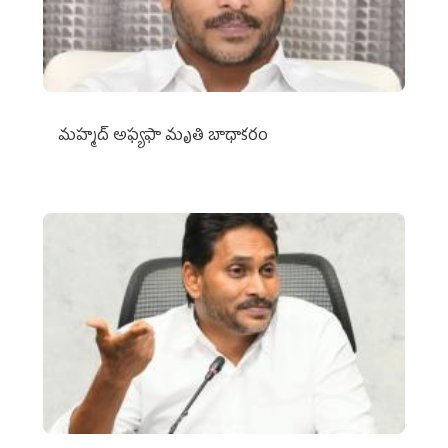
మహ్మద్‌ అఫ్యఫా మృతి బాధాకరం