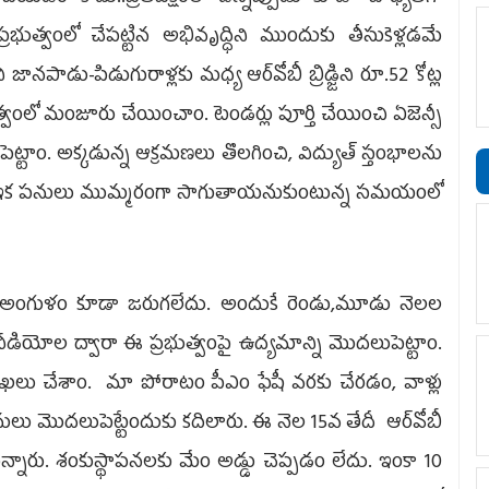
 ప్ర‌భుత్వంలో చేప‌ట్టిన అభివృద్ధిని ముందుకు తీసుకెళ్ల‌డ‌మే
ాన‌పాడు-పిడుగురాళ్ల‌కు మ‌ధ్య ఆర్‌వోబీ బ్రిడ్జిని రూ.52 కోట్ల
త్వంలో మంజూరు చేయించాం. టెండ‌ర్లు పూర్తి చేయించి ఏజెన్సీ
ాం. అక్క‌డున్న ఆక్ర‌మ‌ణ‌లు తొల‌గించి, విద్యుత్ స్తంభాల‌ను
. ఇక ప‌నులు ముమ్మ‌రంగా సాగుతాయ‌నుకుంటున్న స‌మ‌యంలో
్క అంగుళం కూడా జ‌రుగ‌లేదు. అందుకే రెండు,మూడు నెల‌ల
ీడియోల ద్వారా ఈ ప్ర‌భుత్వంపై ఉద్య‌మాన్ని మొద‌లుపెట్టాం.
 దాఖ‌లు చేశాం. మా పోరాటం పీఎం ఫేషీ వ‌ర‌కు చేర‌డం, వాళ్లు
 ప‌నులు మొద‌లుపెట్టేందుకు క‌దిలారు. ఈ నెల 15వ తేదీ ఆర్‌వోబీ
ుకున్నారు. శంకుస్థాప‌న‌ల‌కు మేం అడ్డు చెప్ప‌డం లేదు. ఇంకా 10