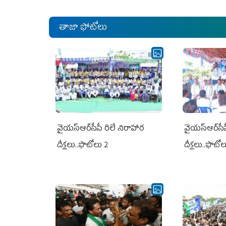
తాజా ఫోటోలు
వైయ‌స్ఆర్‌సీపీ రిలే నిరాహార
వైయ‌స్ఆర్‌సీ
దీక్షలు..ఫొటోలు 2
దీక్షలు..ఫొటో