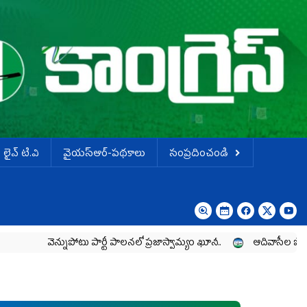
లైవ్ టి.వి
వైయస్ఆర్-పథకాలు
సంప్రదించండి
్నుపోటు పార్టీ పాలనలో ప్రజాస్వామ్యం ఖూనీ..
ఆదివాసీల పోరాటానికి వైయ‌స్