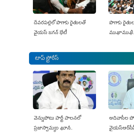
దేవరపల్లిలో పొగాకు రైతులతో
పొగాకు రైతుల‌
వైయస్ జగన్ భేటీ
ముఖాముఖి.
టాప్ స్టోరీస్
వెన్నుపోటు పార్టీ పాలనలో
ఆదివాసీల పో
ప్రజాస్వామ్యం ఖూనీ..
వైయ‌స్ఆర్‌స