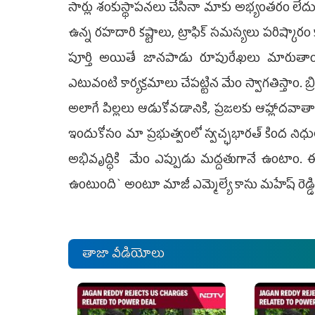
సార్లు శంకుస్థాప‌న‌లు చేసినా మాకు అభ్యంత‌రం లేదు. 
ఉన్న ర‌హ‌దారి క‌ష్టాలు, ట్రాఫిక్ స‌మ‌స్య‌లు ప‌రిష్కార
పూర్తి అయితే జాన‌పాడు రూపురేఖ‌లు మారుతాయి, 
ఎటువంటి కార్య‌క్ర‌మాలు చేప‌ట్టిన మేం స్వాగ‌తిస్తాం. బ
అలాగే పిల్ల‌లు ఆడుకోవ‌డానికి, ప్ర‌జ‌ల‌కు ఆహ్లాద‌వా
ఇందుకోసం మా ప్ర‌భుత్వంలో స్వ‌చ్ఛ‌భార‌త్ కింద 
అభివృద్ధికి మేం ఎప్పుడు మ‌ద్ద‌తుగానే ఉంటాం. ఈ
ఉంటుంది` అంటూ మాజీ ఎమ్మెల్యే కాసు మ‌హేష్ రెడ్డి 
తాజా వీడియోలు