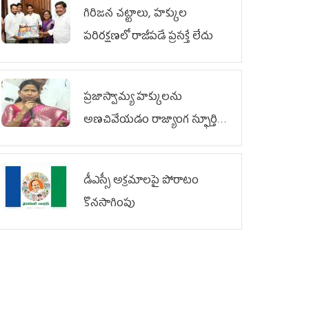
గిరిజన చట్టాలు, హక్కుల
పరిరక్షణలో రాజీపడే ప్రసక్తే లేదు
ప్రజాస్వామ్య హక్కులను
అణచివేయడం రాజ్యాంగ స్ఫూర్తికి
విరుద్ధం
డీఎస్సీ అక్రమాలపై పోరాటం
కొనసాగింపు