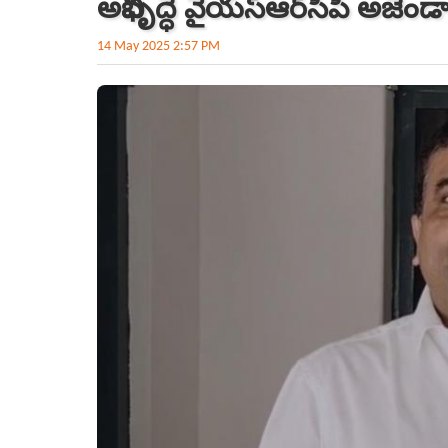
అభివృద్ధే వైయ‌స్ఆర్‌సీపీ అజెండ
14 May 2025 2:57 PM