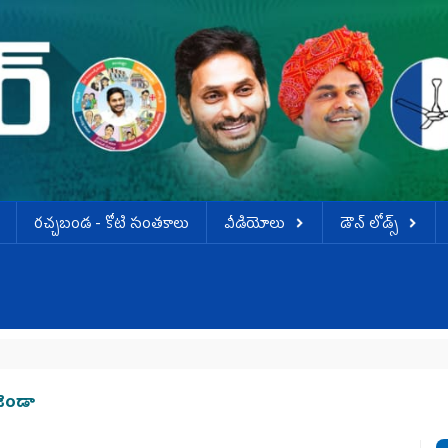
ర‌చ్చ‌బండ‌ - కోటి సంత‌కాలు
వీడియోలు
డౌన్ లోడ్స్
వెన
జెండా