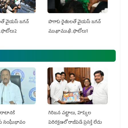
తో వైయ‌స్ జ‌గ‌న్
పొగాకు రైతుల‌తో వైయ‌స్ జ‌గ‌న్
.ఫొటోలు2
ముఖాముఖి..ఫొటోలు1
రాటానికి
గిరిజన చట్టాలు, హక్కుల
ీపీ సంఘీభావం
పరిరక్షణలో రాజీపడే ప్రసక్తే లేదు