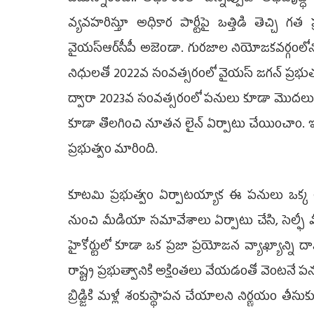
వ్య‌వ‌హ‌రిస్తూ అధికార పార్టీపై ఒత్తిడి తెచ్చి గ‌త
వైయ‌స్ఆర్‌సీపీ అజెండా. గుర‌జాల నియోజ‌క‌వ‌ర్గంలోని జ
నిధుల‌తో 2022వ సంవ‌త్స‌రంలో వైయ‌స్ జ‌గ‌న్ ప్ర‌భు
ద్వారా 2023వ సంవ‌త్స‌రంలో ప‌నులు కూడా మొద‌లుపెట్ట
కూడా తొల‌గించి నూత‌న లైన్ ఏర్పాటు చేయించాం
ప్ర‌భుత్వం మారింది.
కూట‌మి ప్ర‌భుత్వం ఏర్పాట‌య్యాక ఈ ప‌నులు ఒక
నుంచి మీడియా స‌మావేశాలు ఏర్పాటు చేసి, సెల్ఫీ వ
హైకోర్టులో కూడా ఒక ప్ర‌జా ప్ర‌యోజ‌న వ్యాఖ్యాన్ని
రాష్ట్ర ప్ర‌భుత్వానికి అక్షింత‌లు వేయ‌డంతో వెంట‌నే
బ్రిడ్జికి మ‌ళ్లీ శంకుస్థాప‌న చేయాల‌ని నిర్ణ‌యం తీస