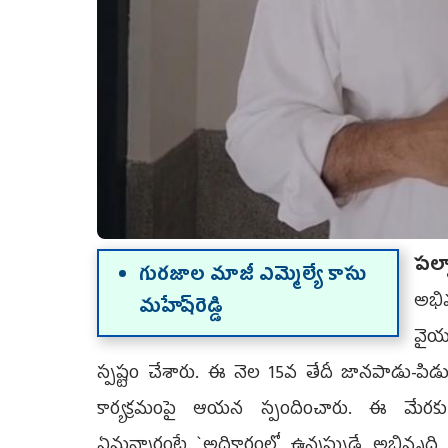
ప‌ల
గుర‌జాల మాజీ ఎమ్మెల్యే కాసు
అభివ
మహేష్‌రెడ్డి
వైయ‌
స్ప‌ష్టం చేశారు. ఈ నెల 15వ తేదీ జాన‌పాడు-పిడుగురాళ
కార్య‌క్ర‌మంపై ఆయ‌న స్పందించారు. ఈ మేర‌
ఏమ‌న్నారంటే..`అధికారంలో ఉన్న‌ప్పుడే అభివృద్ధి 