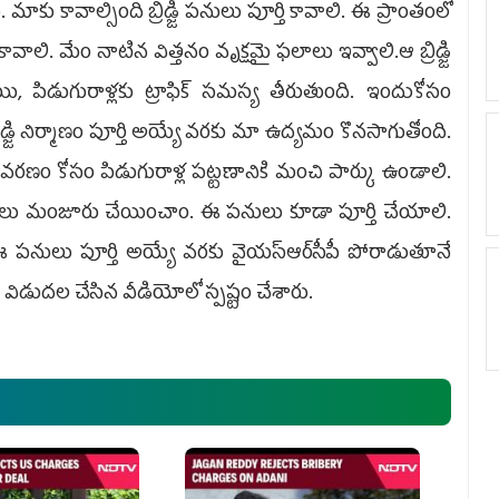
మాకు కావాల్సింది బ్రిడ్జి ప‌నులు పూర్తి కావాలి. ఈ ప్రాంతంలో
ం కావాలి. మేం నాటిన విత్త‌నం వృక్ష‌మై ఫ‌లాలు ఇవ్వాలి.ఆ బ్రిడ్జి
పిడుగురాళ్ల‌కు ట్రాఫిక్ స‌మ‌స్య తీరుతుంది. ఇందుకోసం
్రిడ్జి నిర్మాణం పూర్తి అయ్యే వ‌ర‌కు మా ఉద్య‌మం కొన‌సాగుతోంది.
తావ‌ర‌ణం కోసం పిడుగురాళ్ల ప‌ట్ట‌ణానికి మంచి పార్కు ఉండాలి.
నిధులు మంజూరు చేయించాం. ఈ ప‌నులు కూడా పూర్తి చేయాలి.
 ప‌నులు పూర్తి అయ్యే వ‌ర‌కు వైయ‌స్ఆర్‌సీపీ పోరాడుతూనే
విడుద‌ల చేసిన వీడియోలో స్ప‌ష్టం చేశారు.