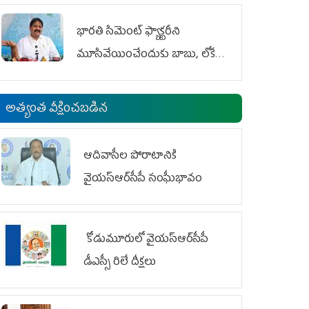
భారతి సిమెంట్ ఫ్యాక్టరీని
మూసివేయించేందుకు బాబు, లోకేశ్
కుట్ర
అత్యంత వీక్షించబడిన
ఆదివాసీల పోరాటానికి
వైయ‌స్ఆర్‌సీపీ సంఘీభావం
కోడుమూరులో వైయ‌స్ఆర్‌సీపీ
డీఎస్సీ రిలే దీక్షలు