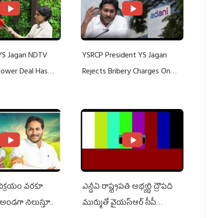
YS Jagan NDTV
YSRCP President YS Jagan
 Power Deal Has
Rejects Bribery Charges On
Do With Adani: YS
Adani, Threatens Defamation
ts US Charges
Suit Against Media Groups
 విక్రయం వరకూ
ఎన్డీఏ రాష్ట్ర‌ప‌తి అభ్య‌ర్థి ద్రౌప‌ది
అండగా నిలుస్తూ..
ముర్ముతో వైయ‌స్ఆర్ సీపీ