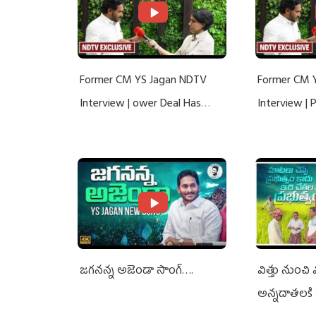
Former CM YS Jagan NDTV
Former CM 
Interview | ower Deal Has
Interview |
Nothing To Do With Adani: YS
Nothing To 
Jagan Rejects US Charges
Jagan Rejec
జగనన్న అజెండా సాంగ్….
విత్తు నుంచి
అన్నదాతలకి 