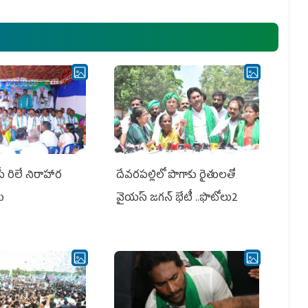
అధ్య‌క్షులు, సీఎం వైయ‌స్ జ‌గ‌న్,
ఎమ్మెల్యేలు, ఎంపీల స‌మావేశం
పీ రిలే నిరాహార
దేవరపల్లిలో పొగాకు రైతులతో
లు
వైయస్ జగన్ భేటీ ..ఫొటోలు2