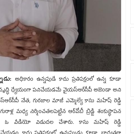
్నాడు:
అధికారం ఉన్నపుడే కాదు ప్రతిపక్షంలో ఉన్న కూడా
ృద్ధి ధ్యేయంగా పనిచేయడమే వైయ‌స్ఆర్‌సీపీ అజెండా అని
స్ఆర్‌సీపీ నేత‌, గుర‌జాల మాజీ ఎమ్మెల్యే కాసు మహేష్ రెడ్డి
్ల మ‌ధ్య నిర్మించ‌త‌ల‌పెట్టిన ఆర్‌వోబీ బ్రిడ్జి శంకుస్థాప‌న
కు ఓ వీడియో విడుద‌ల చేశారు. కాసు మ‌హేష్ రెడ్డి
చేయ‌డం కాదు..ప్ర‌తిప‌క్షంలో ఉన్న‌ప్పుడు కూడా బాధ్య‌త‌గా