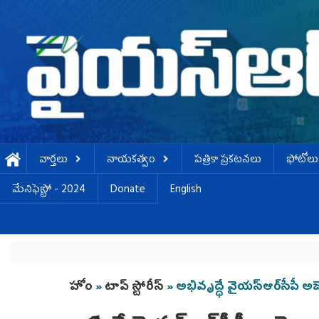
Skip to main content
వార్తలు
నాయకత్వం
పత్రికా ప్రకటనలు
ఫోటోలు
మేనిఫెస్టో - 2024
Donate
English
You are here
హోం
»
టాప్ స్టోరీస్
» అభివృద్ధే వైయ‌స్ఆర్‌సీపీ అ