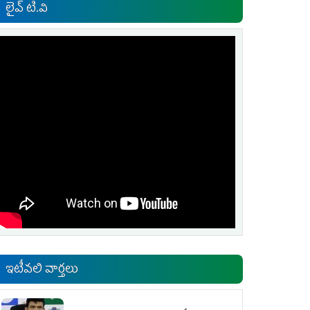
లైవ్ టి.వి
ఇటీవలి వార్తలు