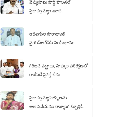
వెన్నుపోటు పార్టీ పాలనలో
ప్రజాస్వామ్యం ఖూనీ..
ఆదివాసీల పోరాటానికి
వైయ‌స్ఆర్‌సీపీ సంఘీభావం
గిరిజన చట్టాలు, హక్కుల పరిరక్షణలో
రాజీపడే ప్రసక్తే లేదు
ప్రజాస్వామ్య హక్కులను
అణచివేయడం రాజ్యాంగ స్ఫూర్తికి
విరుద్ధం