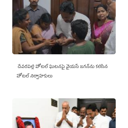
దేవరపల్లి హోటల్ ఘటనపై వైయ‌స్ జగన్‌ను కలిసిన
హోటల్ నిర్వాహకులు