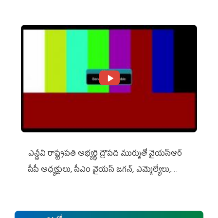
ఎన్డీఏ రాష్ట్ర‌ప‌తి అభ్య‌ర్థి ద్రౌప‌ది ముర్ముతో వైయ‌స్ఆర్
సీపీ అధ్య‌క్షులు, సీఎం వైయ‌స్ జ‌గ‌న్, ఎమ్మెల్యేలు,
ఎంపీల స‌మావేశం