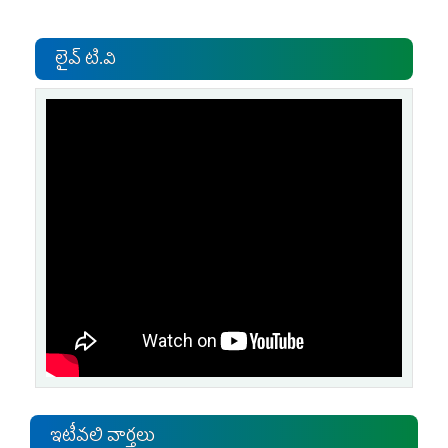
లైవ్ టి.వి
ఇటీవలి వార్తలు