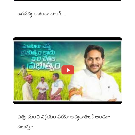
జగనన్న అజెండా సాంగ్….
విత్తు నుంచి విక్రయం వరకూ అన్నదాతలకి అండగా
నిలుస్తూ..