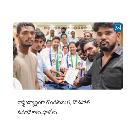
రాష్ట్రవ్యాప్తంగా రౌండ్‌టేబుల్‌, టౌన్‌హాల్‌
సమావేశాలు..ఫొటోలు