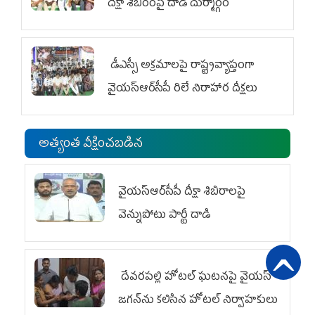
దీక్షా శిబిరంపై దాడి దుర్మార్గం
డీఎస్సీ అక్రమాలపై రాష్ట్రవ్యాప్తంగా
వైయ‌స్ఆర్‌సీపీ రిలే నిరాహార దీక్షలు
అత్యంత వీక్షించబడిన
వైయ‌స్ఆర్‌సీపీ దీక్షా శిబిరాలపై
వెన్నుపోటు పార్టీ దాడి
దేవరపల్లి హోటల్ ఘటనపై వైయ‌స్
జగన్‌ను కలిసిన హోటల్ నిర్వాహకులు