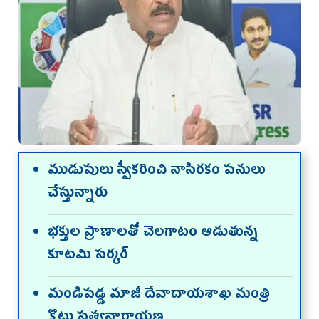
ముడుపులు స్వీకరించి నాసిరకం పనులు
చేస్తున్నారు
భక్తుల ప్రాణాలతో చెలగాటం ఆడుతున్న
కూటమి సర్కర్
మండిపడ్డ మాజీ దేవాదాయశాఖ మంత్రి
కొట్టు సత్యనారాయణ