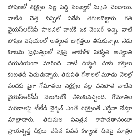
పోషణలో నిర్లక్ష్యం వల్ల పెద్ద సంఖ్యలో మృతి చెందాయి.
వాటిని చెత్త కుప్పలో పడేసి తగులబెట్టారు. గత
వైయస్ఆర్‌సీపీ పాలనలో వాటికి ఒక నెంబర్ ఇచ్చి, వాటి
పోషణ విషయంలో అత్యంత జాగ్రత్తలు తీసుకున్నాం. నేడు
కూటమి ప్రభుత్వంలో నక్షత్ర తాబేళ్ళ పరిస్థితి అత్యంత
దయనీయంగా మారింది. వాటి దుస్థితి చూసి భక్తులు
కంటతడి పెడుతున్నారు. తిరుపతి గోశాలలో మూడు నెలల్లో
వందకు పైగా గోమాతలు నిర్లక్ష్యం వల్ల చనిపోతే వాటిని
వైయస్ఆర్‌సీపీ వెలుగులోకి తీసుకువచ్చింది. గోమాతల
మరణాలపై టీటీడీ చైర్మన్ ఎంతో నిర్లక్ష్యంతో ఎద్దేవా చేస్తూ
మాట్లాడారు. తిరుమల పవిత్రన కాపాడతానంటూ
ప్రాయశ్చిత్త దీక్షలు చేసిన పవన్ కళ్యాణ్‌ దీనిపై మాత్రం