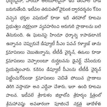
ధర్మంపైనా, హిందూ ఆలయాలపైనా ఇదే తరహాలో దాడి
జరుగుతోంది. ఇటీవల తిరుపతిలో వైకుంఠ ద్వారదర్శనం కోసం
వచ్చిన భక్తుల విషయలో కూడా ఇదే తరహాలో కూటమి
ప్రభుత్వం నిర్లక్ష్యంగా వ్యవహరించి ఆరుగురి ప్రాణాలను బలి
తీసుకుంది. ఈ ఘటనపై హిందూ ధర్మాన్ని కాపాడటానికే
ఉన్నానని చెప్పుకునే డిప్యూటీ సీఎం పవన్ కళ్యాణ్ తాను
క్షమాపణలు చెబుతున్నాను, టీటీడీ చైర్మన్, ఈఓలు కూడా
క్షమాపణలు చెప్పాలంటూ దుర్ఘటనను డైవర్ట్‌ చేసేందుకు
ప్రయత్నించారు. కనీసం డిప్యూటీ సీఎంను టీటీడీ చైర్మన్
పట్టించుకోకుండా క్షమాపణలు చెబితే పోయిన ప్రాణాలు
తిరిగి వస్తాయా అని ఎద్దేవా చేశారు. ఇలా ఉంది కూటమి
పాలన. ఇటీవలే శ్రీకాకుళం జిల్లాలోని శ్రీకూర్మం క్షేత్రంలో
శ్రీమహావిష్ణు అవతారంగా పూజించే నక్షత్ర తాబేళ్ళు