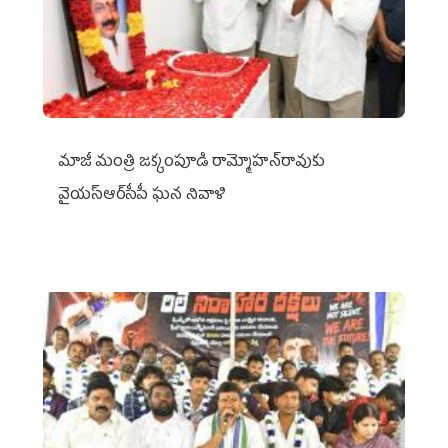
మాజీ మంత్రి జక్కంపూడి రామ్మోహన్‌రావుకు
వైయ‌స్ఆర్‌సీపీ ఘన నివాళి