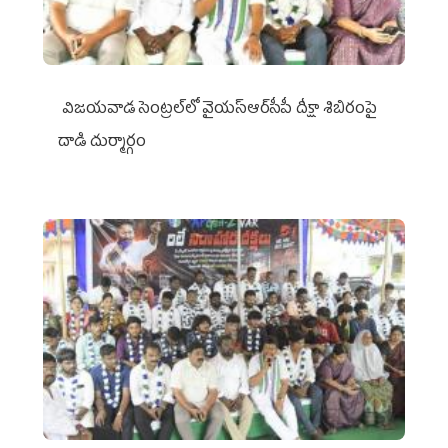
విజయవాడ సెంట్రల్‌లో వైయ‌స్ఆర్‌సీపీ దీక్షా శిబిరంపై
దాడి దుర్మార్గం