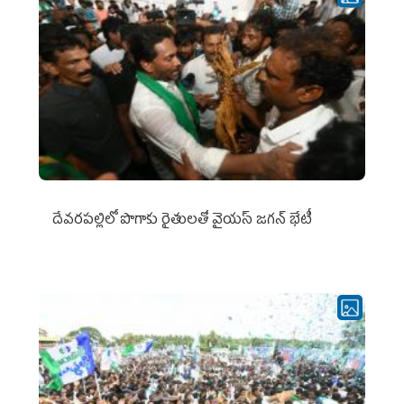
దేవరపల్లిలో పొగాకు రైతులతో వైయస్ జగన్ భేటీ