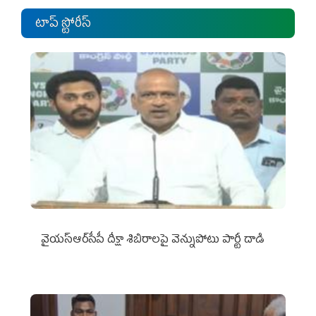
టాప్ స్టోరీస్
వైయ‌స్ఆర్‌సీపీ దీక్షా శిబిరాలపై వెన్నుపోటు పార్టీ దాడి