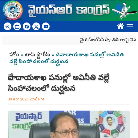
Skip to main content
????
వైయ‌స్ఆర్‌సీపీ దీక్షా శిబిరాలపై వెన్నుపోటు పా
You are here
హోం
»
టాప్ స్టోరీస్
» దేవాదాయశాఖ పనుల్లో అవినీతి
వల్లే సింహాచలంలో దుర్ఘటన
దేవాదాయశాఖ పనుల్లో అవినీతి వల్లే
సింహాచలంలో దుర్ఘటన
30 Apr 2025 2:56 PM