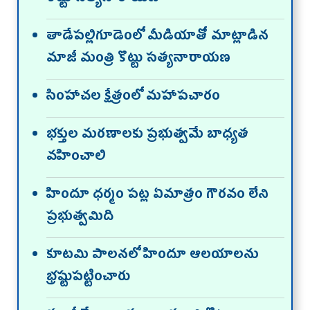
తాడేపల్లిగూడెంలో మీడియాతో మాట్లాడిన
మాజీ మంత్రి కొట్టు సత్యనారాయణ
సింహాచల క్షేత్రంలో మహాపచారం
భక్తుల మరణాలకు ప్రభుత్వమే బాధ్యత
వహించాలి
హిందూ ధర్మం పట్ల ఏమాత్రం గౌరవం లేని
ప్రభుత్వమిది
కూటమి పాలనలో హిందూ ఆలయాలను
భ్రష్టుపట్టించారు