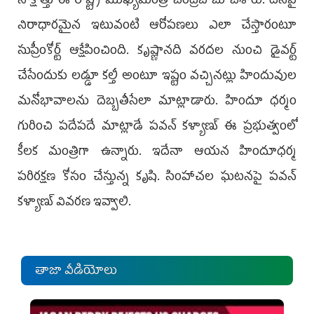
సాక్షాత్తు ఈ రాష్ట్ర ముఖ్యమంత్రి చంద్రబాబు చేశారు. దీనిపై
నిరాధారమైన ఇటువంటి ఆరోపణలు ఎలా చేస్తారంటూ
సుప్రీంకోర్ట్ ఆక్షేపించింది. కృష్ణానది వరదల నుంచి డైవర్ట్‌
చేసేందుకు లడ్డూ కల్తీ అంటూ ఇష్టం వచ్చినట్లు హిందువుల
మనోభావాలను దెబ్బతీసేలా మాట్లాడారు. హిందూ ధర్మం
గురించి పదేపదే మాట్లాడే పవన్ కళ్యాణ్ ఈ ప్రభుత్వంలో
కీలక మంత్రిగా ఉన్నారు. ఇదేనా ఆయన హిందూధర్మ
పరిరక్షణ కోసం చేస్తున్న కృషి. సింహాచల ఘటనపై పవన్
కళ్యాణ్ వివరణ ఇవ్వాలి.
తాజా వీడియోలు