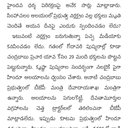
హైందవ ధర్మ పరిరక్షణపై అనేక సార్లు మాట్లాడారు.
సింహాచలం ఆలయంలో ప్రభుత్వ నిర్లక్ష్యం వల్ల భక్తులు మృతి
చెందితే ఆయన దీనిపై ఎందుకు స్పందించడం లేదు?
ఇటువంటి నిర్లక్ష్యం జరుగుతున్నా పచ్చ మీడియాకు
కనిపించడం లేదు. గతంలో గోదావరి పుష్కరాల్లో కూడా
చంద్రబాబు ప్రచార యావ కోసం 29 మంది భక్తులను పొట్టన
పెట్టుకున్నారు. కృష్ణా పుష్కరాల సందర్భంగా నలబైకి పైగా
హిందూ ఆలయాలను ధ్వంసం చేశారు. ఆనాటి చంద్రబాబు
ప్రభుత్వంలో బీజేపీ మంత్రి దేవాదాయశాఖ మంత్రిగా
ఉన్నారు. ఆలయాలను పగులకొట్టి, దేవతామూర్తుల
విగ్రహాలను చెత్త ట్రాక్టర్‌లలో తరలించినా బీజేపీ
మాట్లాడలేదు. ఇప్పుడు కూటమి ప్రభుత్వంలో హిందూ