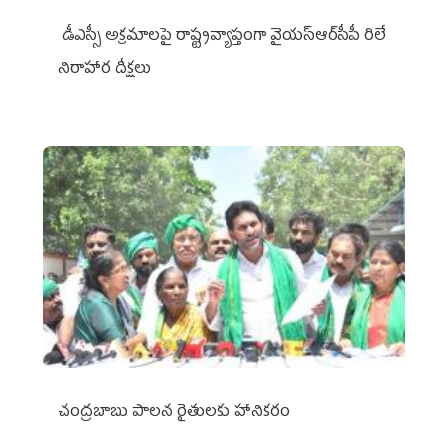
డీఎస్సీ అక్రమాలపై రాష్ట్రవ్యాప్తంగా వైయ‌స్ఆర్‌సీపీ రిలే
నిరాహార దీక్షలు
చంద్రబాబు పాలన రైతులకు హానికరం