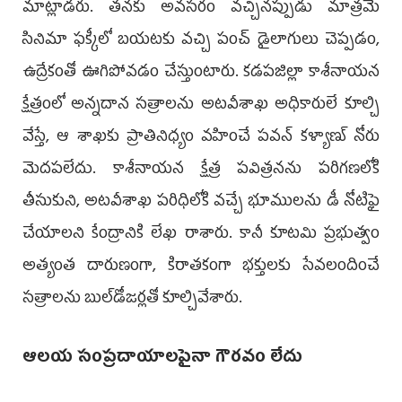
మాట్లాడరు. తనకు అవసరం వచ్చినప్పుడు మాత్రమే
సినిమా ఫక్కీలో బయటకు వచ్చి పంచ్ డైలాగులు చెప్పడం,
ఉద్రేకంతో ఊగిపోవడం చేస్తుంటారు. కడపజిల్లా కాశీనాయన
క్షేత్రంలో అన్నదాన సత్రాలను అటవీశాఖ అధికారులే కూల్చి
వేస్తే, ఆ శాఖకు ప్రాతినిధ్యం వహించే పవన్ కళ్యాణ్ నోరు
మెదపలేదు. కాశీనాయన క్షేత్ర పవిత్రనను పరిగణలోకి
తీసుకుని, అటవీశాఖ పరిధిలోకి వచ్చే భూములను డీ నోటిఫై
చేయాలని కేంద్రానికి లేఖ రాశారు. కానీ కూటమి ప్రభుత్వం
అత్యంత దారుణంగా, కిరాతకంగా భక్తులకు సేవలందించే
సత్రాలను బుల్‌డోజర్లతో కూల్చివేశారు.
ఆలయ సంప్రదాయాలపైనా గౌరవం లేదు