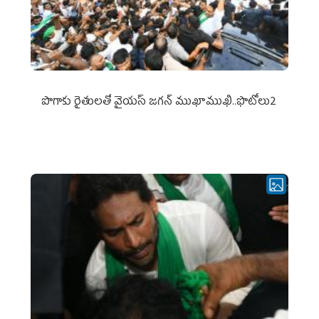
పొగాకు రైతుల‌తో వైయ‌స్ జ‌గ‌న్ ముఖాముఖి..ఫొటోలు2