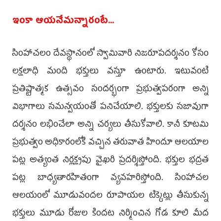
ఇంకా ఆయనేమన్నారంటే...
సింహాచలం దేవస్థానంలో స్వామివారి నిజరూపదర్శనం కోసం
లక్షలాధి మంది భక్తులు వస్తూ ఉంటారు. ఇటువంటి
ప్రతిష్టాత్మక ఉత్సవం సందర్భంగా ప్రభుత్వపరంగా అన్ని
విభాగాలు సమన్వయంతో పనిచేయాలి. భక్తులకు సజావుగా
దర్శనం లభించేలా అన్ని చర్యలు తీసుకోవాలి. కానీ కూటమి
ప్రభుత్వం అధికారంలోకి వచ్చిన తరువాత హిందూ ఆలయాల
పట్ల అత్యంత నిర్లక్ష్యపు వైఖరి ప్రదర్శిస్తోంది. భక్తుల భద్రత
పట్ల బాధ్యతారహితంగా వ్యవహరిస్తోంది. సింహాచల
ఆలయంలో మూడువందల రూపాయల టిక్కెట్లు తీసుకున్న
భక్తులు మూడు రోజుల కిందట నిర్మించిన గోడ కూలి మీద