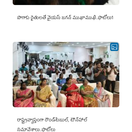
పొగాకు రైతుల‌తో వైయ‌స్ జ‌గ‌న్ ముఖాముఖి..ఫొటోలు1
రాష్ట్రవ్యాప్తంగా రౌండ్‌టేబుల్‌, టౌన్‌హాల్‌
సమావేశాలు..ఫొటోలు