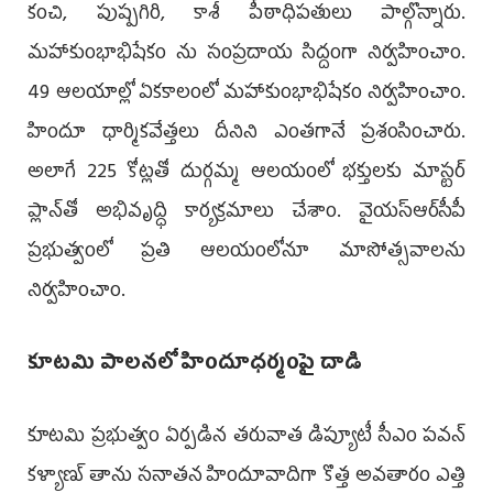
కంచి, పుష్పగిరి, కాశీ పీఠాధిపతులు పాల్గొన్నారు.
మహాకుంభాభిషేకం ను సంప్రదాయ సిద్దంగా నిర్వహించాం.
49 ఆలయాల్లో ఏకకాలంలో మహాకుంభాభిషేకం నిర్వహించాం.
హిందూ ధార్మికవేత్తలు దీనిని ఎంతగానే ప్రశంసించారు.
అలాగే 225 కోట్లతో దుర్గమ్మ ఆలయంలో భక్తులకు మాస్టర్
ప్లాన్‌తో అభివృద్ధి కార్యక్రమాలు చేశాం. వైయస్ఆర్‌సీపీ
ప్రభుత్వంలో ప్రతి ఆలయంలోనూ మాసోత్సవాలను
నిర్వహించాం.
కూటమి పాలనలో హిందూధర్మంపై దాడి
కూటమి ప్రభుత్వం ఏర్పడిన తరువాత డిప్యూటీ సీఎం పవన్
కళ్యాణ్ తాను సనాతన హిందూవాదిగా కొత్త అవతారం ఎత్తి