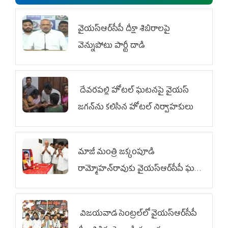
వైయ‌స్ఆర్‌సీపీ దీక్షా శిబిరాలపై
వెన్నుపోటు పార్టీ దాడి
దేవరపల్లి హోటల్ ఘటనపై వైయ‌స్
జగన్‌ను కలిసిన హోటల్ నిర్వాహకులు
మాజీ మంత్రి జక్కంపూడి
రామ్మోహన్‌రావుకు వైయ‌స్ఆర్‌సీపీ ఘన
నివాళి
విజయవాడ సెంట్రల్‌లో వైయ‌స్ఆర్‌సీపీ