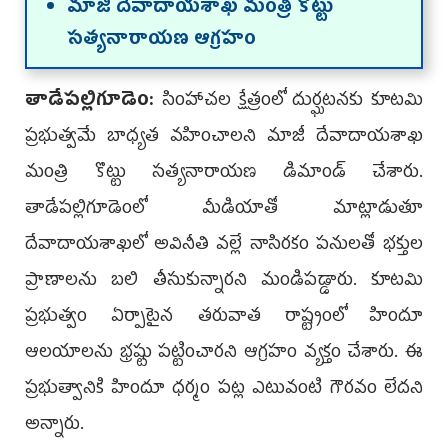
మాజీ దేవాదాయశాఖ మంత్రి కొట్టు
సత్యనారాయణ ఆగ్రహం
తాడేపల్లిగూడెం:
సింహాచల క్షేత్రంలో దుర్ఘటనకు కూటమి
ప్రభుత్వమే బాధ్యత వహించాలని మాజీ దేవాదాయశాఖ
మంత్రి కొట్టు సత్యనారాయణ డిమాండ్ చేశారు.
తాడేపల్లిగూడెంలో మీడియాతో మాట్లాడుతూ
దేవాదాయశాఖలో అవినీతి వల్లే నాసిరకం పనులతో భక్తుల
ప్రాణాలను బలి తీసుకున్నారని మండిపడ్డారు. కూటమి
ప్రభుత్వం ఏర్పాటైన తరువాత రాష్ట్రంలో హిందూ
ఆలయాలను భ్రష్టు పట్టించారని ఆగ్రహం వ్యక్తం చేశారు. ఈ
ప్రభుత్వానికి హిందూ ధర్మం పట్ల ఎటువంటి గౌరవం లేదని
అన్నారు.