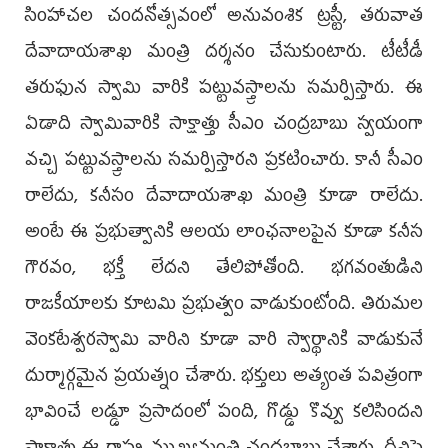
సింహాచల చందనోత్సవంలో అనువంశిక ట్రస్టీ, తరువాత
దేవాదాయశాఖ మంత్రి దర్శనం చేసుకుంటారు. టీటీడీ
తరుఫున స్వామి వారికి పట్టువస్త్రాలను సమర్పిస్తారు. ఈ
ఏడాది స్వామివారికి సాక్షాత్తు సీఎం చంద్రబాబు స్వయంగా
వచ్చి పట్టువస్త్రాలను సమర్పిస్తారని ప్రకటించారు. కానీ సీఎం
రాలేదు, కనీసం దేవాదాయశాఖ మంత్రి కూడా రాలేదు.
అంటే ఈ ప్రభుత్వానికి ఆలయ లాంఛనాలపైన కూడా కనీస
గౌరవం, భక్తీ లేదని తేలిపోతోంది. భగవంతుడిని
రాజకీయాలకు కూటమి ప్రభుత్వం వాడుకుంటోంది. తిరుమల
వెంకటేశ్వరస్వామి వారిని కూడా వారి స్వార్థానికి వాడుకునే
దుర్మార్గమైన ప్రయత్నం చేశారు. భక్తులు అత్యంత పవిత్రంగా
భావించే లడ్డూ ప్రసాదంలో పంది, గొడ్డు కొవ్వు కలిసిందని