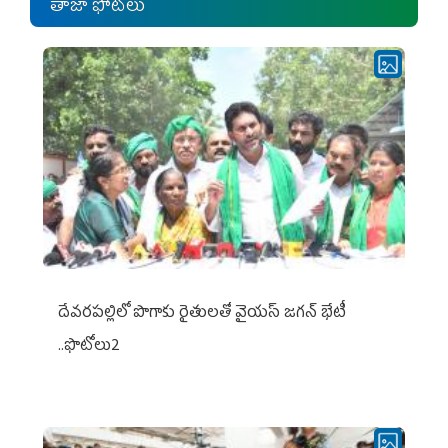
తాజా ఫోటోలు
దేవరపల్లిలో పొగాకు రైతులతో వైయస్ జగన్ భేటీ
..ఫొటోలు2