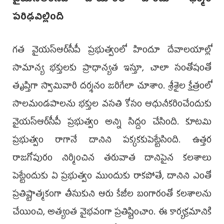
పరిఢవిల్లింది
గత వైయస్ఆర్‌సీపీ ప్రభుత్వంలో హిందూ దేవాలయాల్లో
సామాన్య భక్తులకు ప్రాధాన్యత ఇస్తూ, చాలా సంతోషంతో
తృప్తిగా స్వామివారి దర్శనం జరిగేలా చూశాం. శ్రీశైల క్షేత్రంలో
సాలమండపాలను భక్తుల వసతి కోసం ఆధునీకరించేందుకు
వైయస్ఆర్‌సీపీ ప్రభుత్వం అన్ని సిద్దం చేసింది. కూటమి
ప్రభుత్వం రాగానే దానిని పక్కకకుపెట్టేసింది. ఉత్తర
రాజగోపురం నిర్మించిన తరువాత దానిపైన కలశాలు
పెట్టేందుకు ఏ ప్రభుత్వం ముందుకు రాకపోతే, దానిని ఎంతో
ప్రతిష్టాత్మకంగా తీసుకుని ఆరు కేజీల బంగారంతో కలశాలను
చేయించి, అత్యంత వైభవంగా ప్రతిష్టించాం. ఈ కార్యక్రమానికి