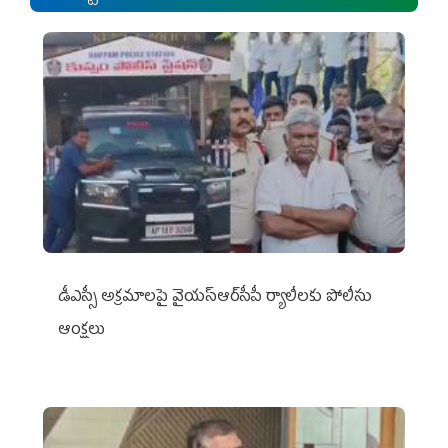
డీఎస్సీ అక్రమాలపై వైయ‌స్ఆర్‌సీపీ ర్యాలీలకు పోలీసు
ఆంక్షలు