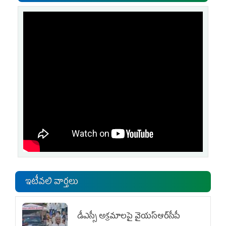
ఇటీవలి వార్తలు
డీఎస్సీ అక్రమాలపై వైయ‌స్ఆర్‌సీపీ