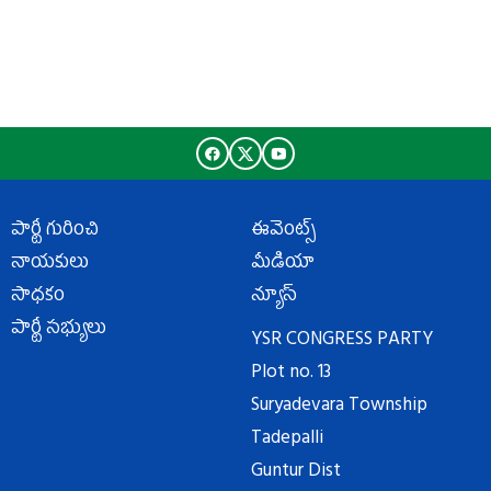
పార్టీ గురించి
ఈవెంట్స్
నాయకులు
మీడియా
సాధకం
న్యూస్
పార్టీ సభ్యులు
YSR CONGRESS PARTY
Plot no. 13
Suryadevara Township
Tadepalli
Guntur Dist