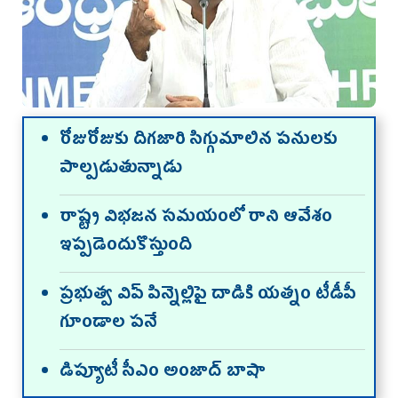
రోజురోజుకు దిగజారి సిగ్గుమాలిన పనులకు
పాల్పడుతున్నాడు
రాష్ట్ర విభజన సమయంలో రాని ఆవేశం
ఇప్పడెందుకొస్తుంది
ప్రభుత్వ విప్‌ పిన్నెల్లిపై దాడికి యత్నం టీడీపీ
గూండాల పనే
డిప్యూటీ సీఎం అంజాద్‌ బాషా