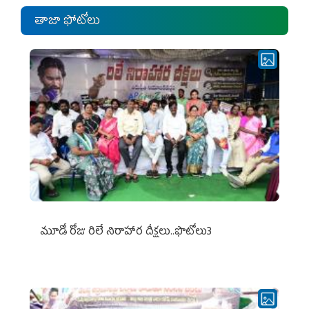
తాజా ఫోటోలు
మూడో రోజు రిలే నిరాహార దీక్షలు..ఫొటోలు3