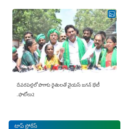
దేవరపల్లిలో పొగాకు రైతులతో వైయస్ జగన్ భేటీ
..ఫొటోలు2
టాప్ స్టోరీస్