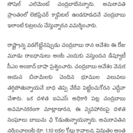
సోషల్‌ ఎలిమెంట్‌ చంద్రబాబేనన్నారు. అమరావతి
ప్రాంతంలో లెజిస్లేచర్‌ క్యాపిటల్‌ ఉండకూడదనే చంద్రబాబు
ఇలాంటి కుట్రలను చేస్తున్నారని విమర్శించారు.
రాష్ట్రాన్ని విడగొట్టినప్పుడు చంద్రబాబు రాని ఆవేశం ఈ రోజు
మూడు రాజధానులు అంటే ఎందుకు వస్తుందని డిప్యూటీ
సీఎం అంజాద్‌ బాషా ప్రశ్నించారు. చంద్రబాబు ఆవేశం వెనుక
ఆయన బినామీలకు చెందిన భూముల విలువలు
తగ్గిపోతున్నాయనే బాధ తప్ప వేరేవి పట్టించుకోరని ఎద్దేవా
చేశారు. ఒక దళిత ఐఏఎస్‌ అధికారి పట్ల చంద్రబాబు
అవమానకరంగా మాట్లాడారని, ఈ వ్యవహారంపై దళిత
సంఘాలు బాబును ఛీ కొడుతున్నాయన్నారు. అమరావతిని
నిర్మించాలంటే రూ. 1.10 లక్షల కోట్లు కావాలని, ప్రస్తుతం అంత