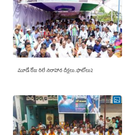
మూడో రోజు రిలే నిరాహార దీక్షలు..ఫొటోలు2