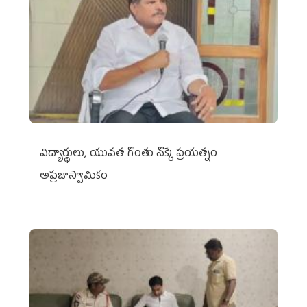
విద్యార్థులు, యువత గొంతు నొక్కే ప్రయత్నం
అప్రజాస్వామికం