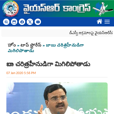
Skip to main content
????
డీఎస్సీ అక్రమాలపై వైయ‌స్ఆర్‌సీపీ ర్యాల
You are here
హోం
»
టాప్ స్టోరీస్
» బాబు చరిత్రహీనుడిగా
మిగిలిపోతాడు
బాబు చరిత్రహీనుడిగా మిగిలిపోతాడు
07 Jan 2020 5:56 PM