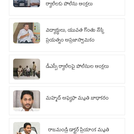
ర్యాలీలకు పోలీసు ఆంక్షలు
విద్యార్థులు, యువత గొంతు నొక్కే
ప్రయత్నం అప్రజాస్వామికం
డీఎస్సీ ర్యాలీలపై పోలీసుల ఆంక్షలు
మహ్మద్‌ అఫ్యఫా మృతి బాధాకరం
రాజమండ్రి డాక్టర్‌ ప్రియాంక మృతి