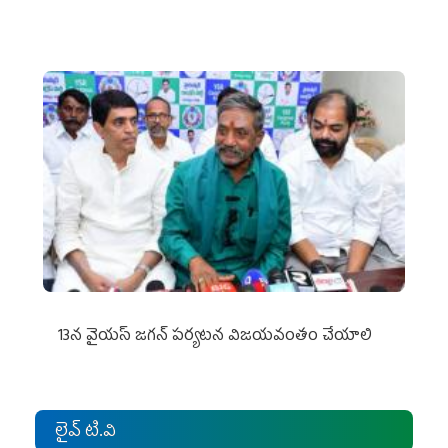
13న వైయస్‌ జగన్‌ పర్యటన విజయవంతం చేయాలి
లైవ్ టి.వి