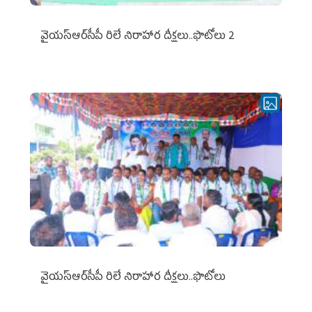
వైయ‌స్ఆర్‌సీపీ రిలే నిరాహార దీక్షలు..ఫొటోలు 2
వైయ‌స్ఆర్‌సీపీ రిలే నిరాహార దీక్షలు..ఫొటోలు