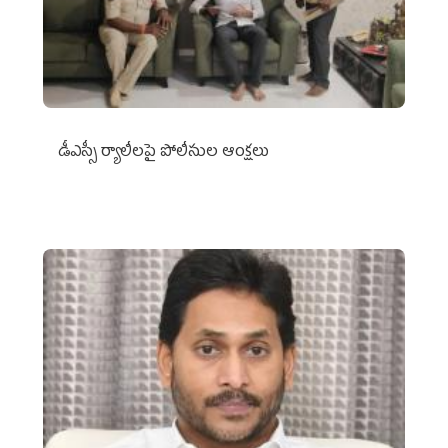
డీఎస్సీ ర్యాలీలపై పోలీసుల ఆంక్షలు