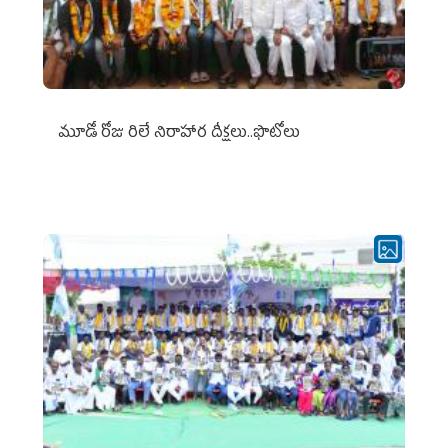
మూడో రోజు రిలే నిరాహార దీక్షలు..ఫొటోలు