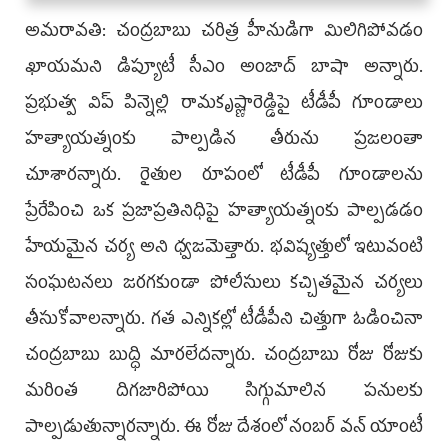
అమరావతి: చంద్రబాబు చరిత్ర హీనుడిగా మిలిగిపోవడం
ఖాయమని డిప్యూటీ సీఎం అంజాద్‌ బాషా అన్నారు.
ప్రభుత్వ విప్‌ పిన్నెల్లి రామకృష్ణారెడ్డిపై టీడీపీ గూండాలు
హత్యాయత్నంకు పాల్పడిన తీరును ప్రజలంతా
చూశారన్నారు. రైతుల రూపంలో టీడీపీ గూండాలను
ప్రేరేపించి ఒక ప్రజాప్రతినిధిపై హత్యాయత్నంకు పాల్పడడం
హేయమైన చర్య అని ధ్వజమెత్తారు. భవిష్యత్తులో ఇటువంటి
సంఘటనలు జరగకుండా పోలీసులు కచ్చితమైన చర్యలు
తీసుకోవాలన్నారు. గత ఎన్నికల్లో టీడీపీని చిత్తుగా ఓడించినా
చంద్రబాబు బుద్ధి మారలేదన్నారు. చంద్రబాబు రోజు రోజుకు
మరింత దిగజారిపోయి సిగ్గుమాలిన పనులకు
పాల్పడుతున్నారన్నారు. ఈ రోజు దేశంలో నంబర్‌ వన్‌ యాంటీ