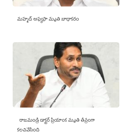
మహ్మద్‌ అఫ్యఫా మృతి బాధాకరం
రాజమండ్రి డాక్టర్‌ ప్రియాంక మృతి తీవ్రంగా
కలచివేసింది