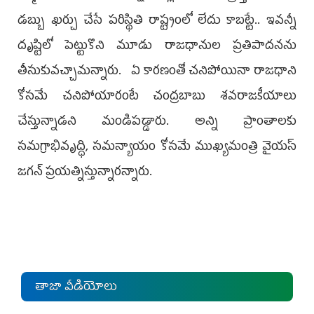
డబ్బు ఖర్చు చేసే పరిస్థితి రాష్ట్రంలో లేదు కాబట్టే.. ఇవన్నీ
దృష్టిలో పెట్టుకొని మూడు రాజధానుల ప్రతిపాదనను
తీసుకువచ్చామన్నారు. ఏ కారణంతో చనిపోయినా రాజధాని
కోసమే చనిపోయారంటే చంద్రబాబు శవరాజకీయాలు
చేస్తున్నాడని మండిపడ్డారు. అన్ని ప్రాంతాలకు
సమగ్రాభివృద్ధి, సమన్యాయం కోసమే ముఖ్యమంత్రి వైయస్‌
జగన్‌ ప్రయత్నిస్తున్నారన్నారు.
తాజా వీడియోలు