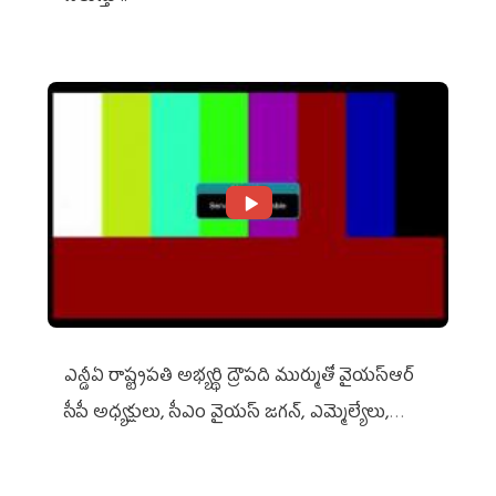
ఎన్డీఏ రాష్ట్ర‌ప‌తి అభ్య‌ర్థి ద్రౌప‌ది ముర్ముతో వైయ‌స్ఆర్
సీపీ అధ్య‌క్షులు, సీఎం వైయ‌స్ జ‌గ‌న్, ఎమ్మెల్యేలు,
ఎంపీల స‌మావేశం