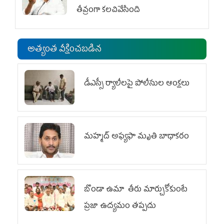
తీవ్రంగా కలచివేసింది
అత్యంత వీక్షించబడిన
డీఎస్సీ ర్యాలీలపై పోలీసుల ఆంక్షలు
మహ్మద్‌ అఫ్యఫా మృతి బాధాకరం
బొండా ఉమా తీరు మార్చుకోకుంటే
ప్రజా ఉద్యమం తప్పదు