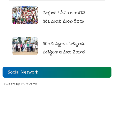
మళ్లీ జగన్ సీఎం అయితేనే
గిరిజనులకు మంచి రోజులు
గిరిజన చట్టాలు, హక్కులను
పటిష్టంగా అమలు చేయాలి
Social Network
Tweets by YSRCParty