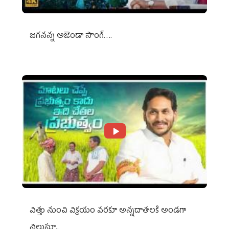
జగనన్న అజెండా సాంగ్….
విత్తు నుంచి విక్రయం వరకూ అన్నదాతలకి అండగా
నిలుస్తూ..