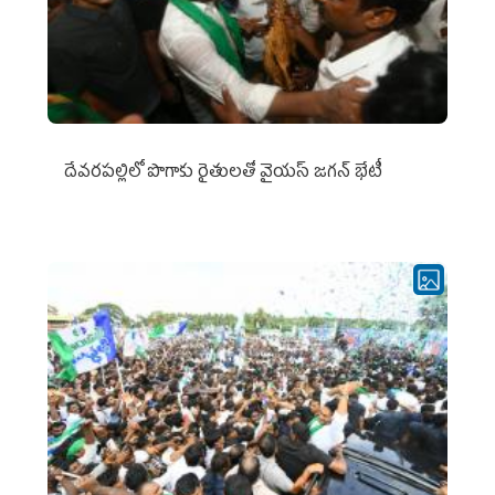
దేవరపల్లిలో పొగాకు రైతులతో వైయస్ జగన్ భేటీ