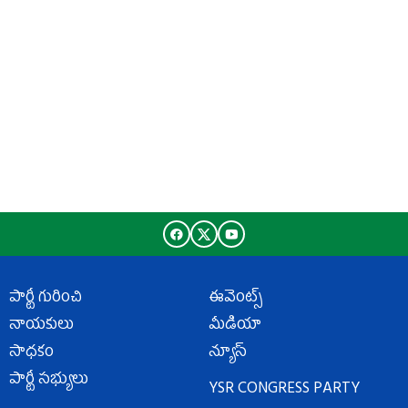
పార్టీ గురించి
ఈవెంట్స్
నాయకులు
మీడియా
సాధకం
న్యూస్
పార్టీ సభ్యులు
YSR CONGRESS PARTY