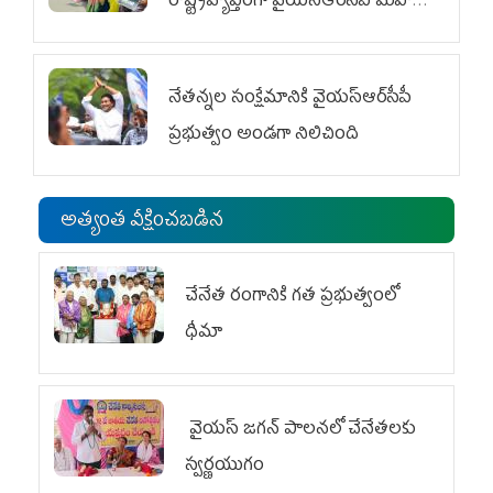
రాష్ట్రవ్యాప్తంగా వైయ‌స్ఆర్‌సీపీ మహిళా
విభాగం ఆందోళనలు
నేతన్నల సంక్షేమానికి వైయ‌స్ఆర్‌సీపీ
ప్రభుత్వం అండగా నిలిచింది
అత్యంత వీక్షించబడిన
చేనేత రంగానికి గత ప్రభుత్వంలో
ధీమా
వైయ‌స్ జగన్ పాలనలో చేనేతలకు
స్వర్ణయుగం