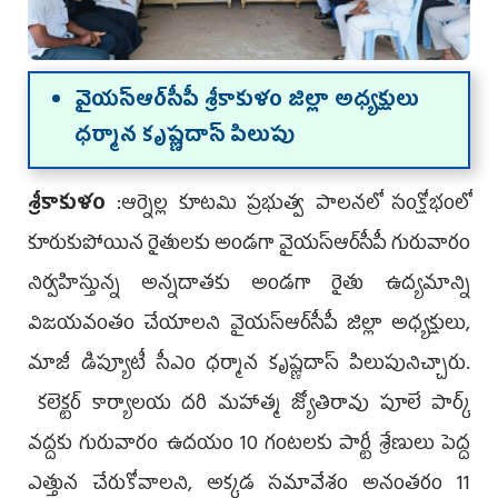
వైయ‌స్ఆర్‌సీపీ శ్రీ‌కాకుళం జిల్లా అధ్యక్షులు
ధర్మాన కృష్ణదాస్ పిలుపు
శ్రీకాకుళం
:ఆర్నెల్ల కూటమి ప్రభుత్వ పాలనలో సంక్షోభంలో
కూరుకుపోయిన రైతులకు అండగా వైయ‌స్ఆర్‌సీపీ గురువారం
నిర్వహిస్తున్న అన్నదాతకు అండగా రైతు ఉద్యమాన్ని
విజయవంతం చేయాలని వైయ‌స్ఆర్‌సీపీ జిల్లా అధ్యక్షులు,
మాజీ డిప్యూటీ సీఎం ధర్మాన కృష్ణదాస్ పిలుపునిచ్చారు.
కలెక్టర్ కార్యాలయ దరి మహాత్మ జ్యోతిరావు పూలే పార్క్
వద్దకు గురువారం ఉదయం 10 గంటలకు పార్టీ శ్రేణులు పెద్ద
ఎత్తున చేరుకోవాలని, అక్కడ సమావేశం అనంతరం 11