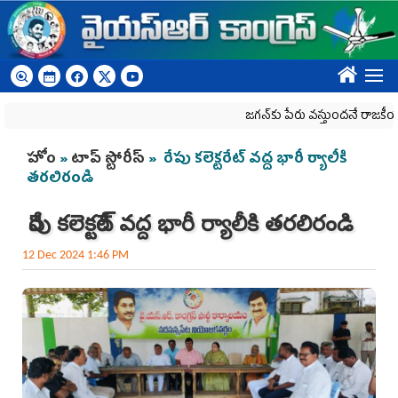
Skip to main content
????
జగన్‌కు పేరు వస్తుందనే రాజకీయ కక్షతో దిశ
You are here
హోం
»
టాప్ స్టోరీస్
» రేపు కలెక్టరేట్ వద్ద భారీ ర్యాలీకి
త‌ర‌లిరండి
రేపు కలెక్టరేట్ వద్ద భారీ ర్యాలీకి త‌ర‌లిరండి
12 Dec 2024 1:46 PM