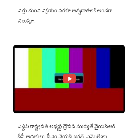
విత్తు నుంచి విక్రయం వరకూ అన్నదాతలకి అండగా
నిలుస్తూ..
ఎన్డీఏ రాష్ట్ర‌ప‌తి అభ్య‌ర్థి ద్రౌప‌ది ముర్ముతో వైయ‌స్ఆర్
సీపీ అధ్య‌క్షులు, సీఎం వైయ‌స్ జ‌గ‌న్, ఎమ్మెల్యేలు,