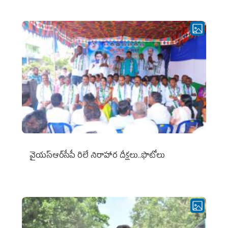
వైయ‌స్ఆర్‌సీపీ రిలే నిరాహార దీక్షలు..ఫొటోలు