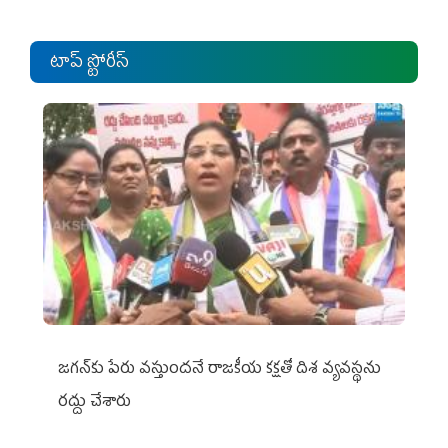
టాప్ స్టోరీస్
జగన్‌కు పేరు వస్తుందనే రాజకీయ కక్షతో దిశ వ్య‌వ‌స్థ‌ను
రద్దు చేశారు