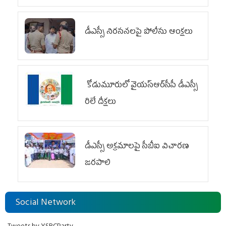
డీఎస్సీ నిరసనలపై పోలీసు ఆంక్షలు
కోడుమూరులో వైయ‌స్ఆర్‌సీపీ డీఎస్సీ
రిలే దీక్షలు
డీఎస్సీ అక్రమాలపై సీబీఐ విచారణ
జరపాలి
Social Network