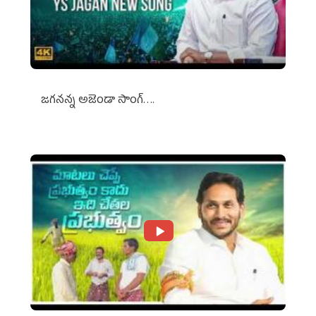
జగనన్న అజెండా సాంగ్….