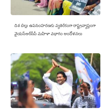
దిశ బిల్లు ఉపసంహరణకు వ్యతిరేకంగా రాష్ట్రవ్యాప్తంగా
వైయ‌స్ఆర్‌సీపీ మహిళా విభాగం ఆందోళనలు