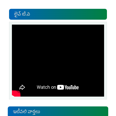
లైవ్ టి.వి
ఇటీవలి వార్తలు