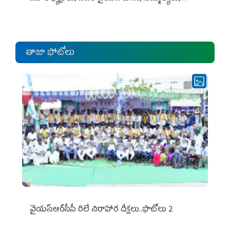
ఎంపీల స‌మావేశం
తాజా ఫోటోలు
వైయ‌స్ఆర్‌సీపీ రిలే నిరాహార దీక్షలు..ఫొటోలు 2