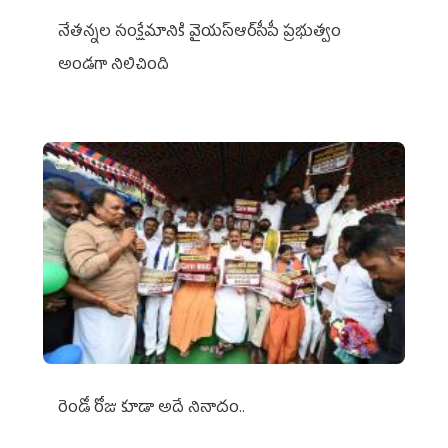
నేతన్నల సంక్షేమానికి వైయ‌స్ఆర్‌సీపీ ప్రభుత్వం
అండగా నిలిచింది
రెండో రోజు కూడా అదే నినాదం..