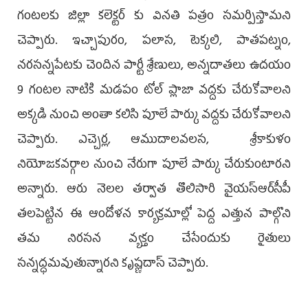
గంటలకు జిల్లా కలెక్టర్ కు వినతి పత్రం సమర్పిస్తామని
చెప్పారు. ఇచ్చాపురం, పలాస, టెక్కలి, పాతపట్నం,
నరసన్నపేటకు చెందిన పార్టీ శ్రేణులు, అన్నదాతలు ఉదయం
9 గంటల నాటికి మడపం టోల్ ప్లాజా వద్దకు చేరుకోవాలని
అక్కడి నుంచి అంతా కలిసి పూలే పార్కు వద్దకు చేరుకోవాలని
చెప్పారు. ఎచ్చెర్ల, ఆముదాలవలస, శ్రీకాకుళం
నియోజకవర్గాల నుంచి నేరుగా పూలే పార్కు చేరుకుంటారని
అన్నారు. ఆరు నెలల తర్వాత తొలిసారి వైయ‌స్ఆర్‌సీపీ
తలపెట్టిన ఈ ఆందోళన కార్యక్రమాల్లో పెద్ద ఎత్తున పాల్గొని
తమ నిరసన వ్యక్తం చేసేందుకు రైతులు
సన్నద్ధమవుతున్నారని కృష్ణదాస్ చెప్పారు.