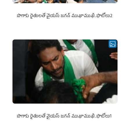
పొగాకు రైతుల‌తో వైయ‌స్ జ‌గ‌న్ ముఖాముఖి..ఫొటోలు2
పొగాకు రైతుల‌తో వైయ‌స్ జ‌గ‌న్ ముఖాముఖి..ఫొటోలు1