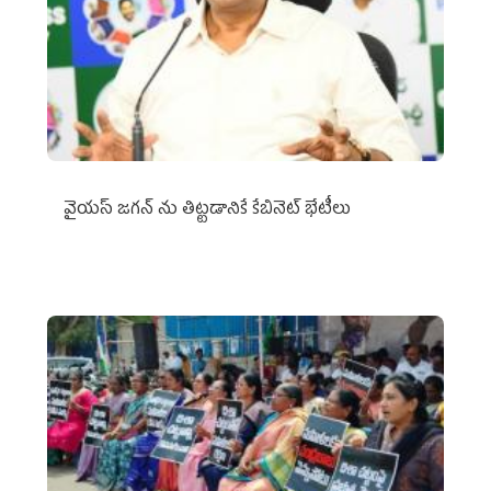
వైయ‌స్ జగన్‌ ను తిట్టడానికే కేబినెట్‌ భేటీలు