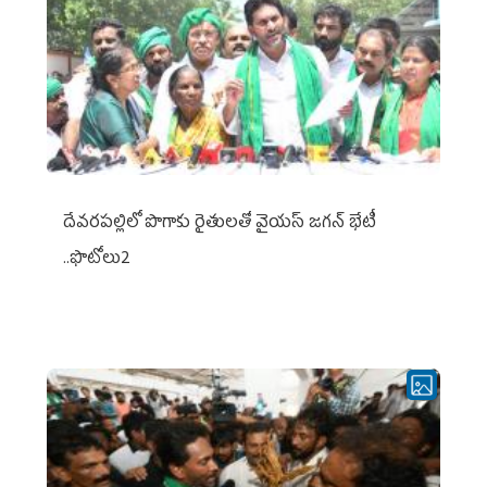
దేవరపల్లిలో పొగాకు రైతులతో వైయస్ జగన్ భేటీ
..ఫొటోలు2