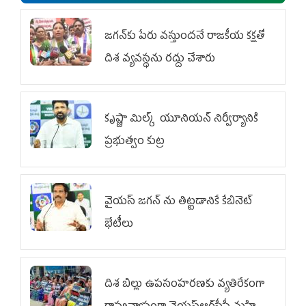
జగన్‌కు పేరు వస్తుందనే రాజకీయ కక్షతో
దిశ వ్య‌వ‌స్థ‌ను రద్దు చేశారు
కృష్ణా మిల్క్‌ యూనియన్‌ నిర్వీర్యానికి
ప్రభుత్వం కుట్ర
వైయ‌స్ జగన్‌ ను తిట్టడానికే కేబినెట్‌
భేటీలు
దిశ బిల్లు ఉపసంహరణకు వ్యతిరేకంగా