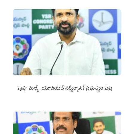
కృష్ణా మిల్క్‌ యూనియన్‌ నిర్వీర్యానికి ప్రభుత్వం కుట్ర