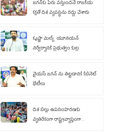
జగన్‌కు పేరు వస్తుందనే రాజకీయ
కక్షతో దిశ వ్య‌వ‌స్థ‌ను రద్దు చేశారు
కృష్ణా మిల్క్‌ యూనియన్‌
నిర్వీర్యానికి ప్రభుత్వం కుట్ర
వైయ‌స్ జగన్‌ ను తిట్టడానికే కేబినెట్‌
భేటీలు
దిశ బిల్లు ఉపసంహరణకు
వ్యతిరేకంగా రాష్ట్రవ్యాప్తంగా
వైయ‌స్ఆర్‌సీపీ మహిళా విభాగం