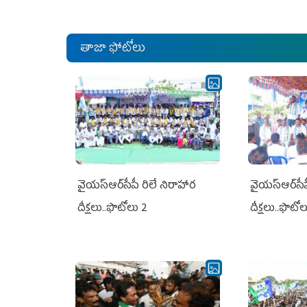
తాజా ఫోటోలు
వైయ‌స్ఆర్‌సీపీ రిలే నిరాహార
వైయ‌స్ఆర్‌సీ
దీక్షలు..ఫొటోలు 2
దీక్షలు..ఫొటో