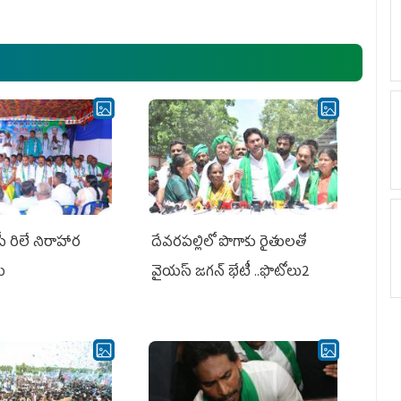
అధ్య‌క్షులు, సీఎం వైయ‌స్ జ‌గ‌న్,
ఎమ్మెల్యేలు, ఎంపీల స‌మావేశం
పీ రిలే నిరాహార
దేవరపల్లిలో పొగాకు రైతులతో
లు
వైయస్ జగన్ భేటీ ..ఫొటోలు2