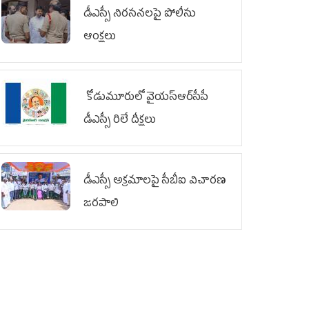
డీఎస్సీ నిరసనలపై పోలీసు
ఆంక్షలు
కోడుమూరులో వైయ‌స్ఆర్‌సీపీ
డీఎస్సీ రిలే దీక్షలు
డీఎస్సీ అక్రమాలపై సీబీఐ విచారణ
జరపాలి