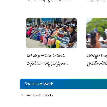
దిశ బిల్లు ఉపసంహరణకు
నేతన్నల సంక్ష
వ్యతిరేకంగా రాష్ట్రవ్యాప్తంగా
వైయ‌స్ఆర్‌సీప
వైయ‌స్ఆర్‌సీపీ మహిళా విభాగం
అండగా నిలిచ
ఆందోళనలు
Social Network
Tweets by YSRCParty