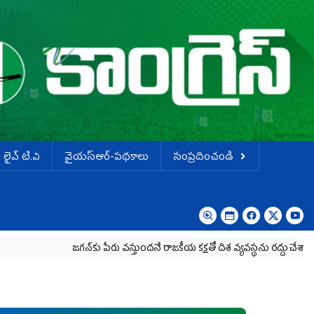
లైవ్ టి.వి
వైయస్ఆర్-పథకాలు
సంప్రదించండి
జగన్‌కు పేరు వస్తుందనే రాజకీయ కక్షతో దిశ వ్య‌వ‌స్థ‌ను రద్దు చేశారు
కృష్ణ