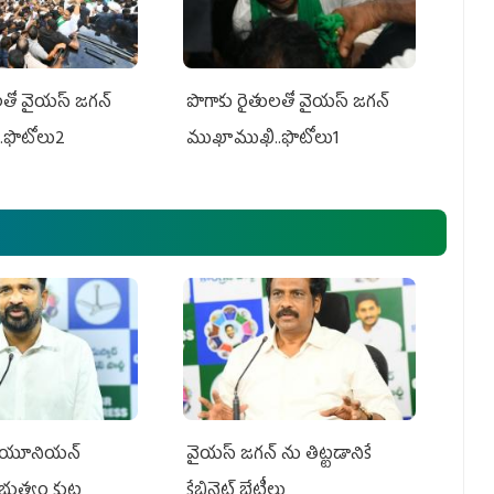
తో వైయ‌స్ జ‌గ‌న్
పొగాకు రైతుల‌తో వైయ‌స్ జ‌గ‌న్
.ఫొటోలు2
ముఖాముఖి..ఫొటోలు1
్‌ యూనియన్‌
వైయ‌స్ జగన్‌ ను తిట్టడానికే
ప్రభుత్వం కుట్ర
కేబినెట్‌ భేటీలు