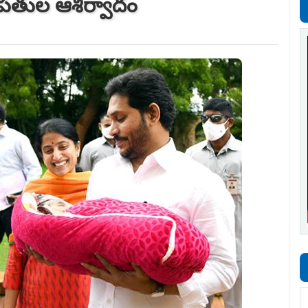
 దంపతుల ఆశీర్వాదం