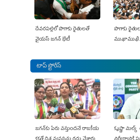
దేవరపల్లిలో పొగాకు రైతులతో
పొగాకు రైతుల‌
వైయస్ జగన్ భేటీ
ముఖాముఖి.
టాప్ స్టోరీస్
జగన్‌కు పేరు వస్తుందనే రాజకీయ
కృష్ణా మిల్క
కక్షతో దిశ వ్య‌వ‌స్థ‌ను రద్దు చేశారు
నిర్వీర్యానికి 