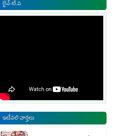
లైవ్ టి.వి
ఇటీవలి వార్తలు