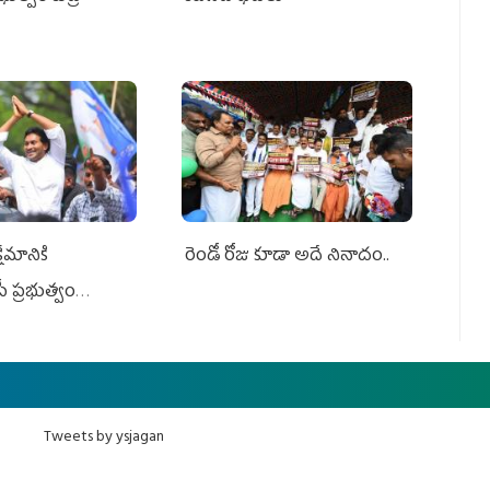
ేమానికి
రెండో రోజు కూడా అదే నినాదం..
ీ ప్రభుత్వం
ింది
Tweets by ysjagan