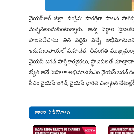
వైయ‌స్ఆర్ జిల్లా: సంక్షేమ సారథిగా పాలన సాగిస్త
మన్ననలందుకుంటున్నారు. అన్ని వర్గాల ప్రజలక
పాలనతోపాటు తన వద్దకు వచ్చే అభిమానులను చి
ఇడుపులపాయలో మహానేత, దివంగత ముఖ్యమంత్రి వైయ‌స
వైయ‌స్‌ జగన్ పార్టీ కార్యకర్తలు, స్థానికులతో మాట్
జ్యోతి అనే మహిళా అభిమాని సీఎం వైయ‌స్ జగన్‌ 
సీఎం వైయ‌స్‌ జగన్‌, వైయ‌స్‌ భారతి చిన్నారిని చేతుల్
తాజా వీడియోలు