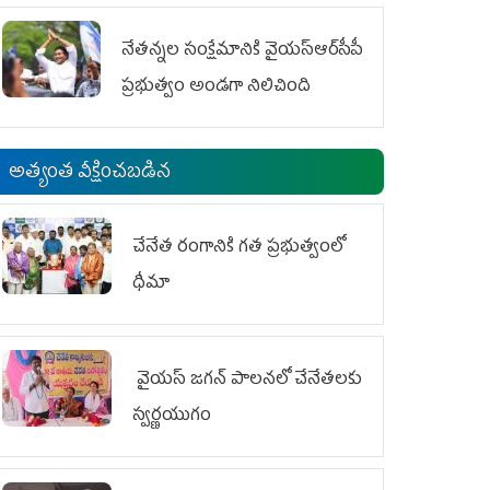
ఆందోళనలు
నేతన్నల సంక్షేమానికి వైయ‌స్ఆర్‌సీపీ
ప్రభుత్వం అండగా నిలిచింది
అత్యంత వీక్షించబడిన
చేనేత రంగానికి గత ప్రభుత్వంలో
ధీమా
వైయ‌స్ జగన్ పాలనలో చేనేతలకు
స్వర్ణయుగం