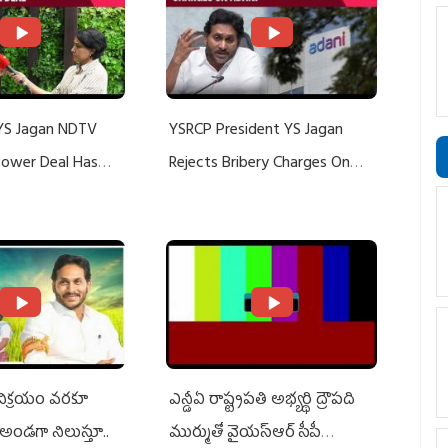
YS Jagan NDTV
YSRCP President YS Jagan
 Power Deal Has
Rejects Bribery Charges On
Do With Adani: YS
Adani, Threatens Defamation
ts US Charges
Suit Against Media Groups
 విక్రయం వరకూ
ఎన్డీఏ రాష్ట్ర‌ప‌తి అభ్య‌ర్థి ద్రౌప‌ది
అండగా నిలుస్తూ..
ముర్ముతో వైయ‌స్ఆర్ సీపీ