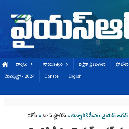
Skip to main content
వార్తలు
నాయకత్వం
పత్రికా ప్రకటనలు
ఫోటోలు
మేనిఫెస్టో - 2024
Donate
English
You are here
హోం
»
టాప్ స్టోరీస్
» చిన్నారికి సీఎం వైయ‌స్ జగ