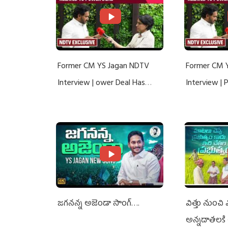
Former CM YS Jagan NDTV
Former CM 
Interview | ower Deal Has
Interview |
Nothing To Do With Adani: YS
Nothing To 
Jagan Rejects US Charges
Jagan Rejec
జగనన్న అజెండా సాంగ్….
విత్తు నుంచి
అన్నదాతలకి 