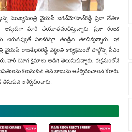
ున్న ముఖ్యమంత్రి వైయ‌స్‌ జగన్‌మోహన్‌రెడ్డి ప్రజా నేతగా
ు ఆప్తుడిగా మారి చేయూతనందిస్తున్నారు. ప్రజా రంజక
రునవ్వుతో పలకరిస్తూ తండ్రిని తలపిస్తున్నారు. ఇక
్‌ రాజశేఖరరెడ్డి వర్ధంతి కార్యక్రమంలో పాల్గొన్న సీఎం
లాడారు. వారి యోగ క్షేమాలు అడిగి తెలుసుకున్నారు. ఈక్రమంలోనే
దంపతులను కలుసుకుని తన బాబును ఆశీర్వదించాలని కోరారు.
లోకి తీసుకుని ఆశీర్వదించారు.