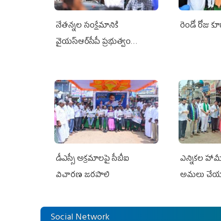
నేతన్నల సంక్షేమానికి
రెండో రోజు క
వైయ‌స్ఆర్‌సీపీ ప్రభుత్వం
అండగా నిలిచింది
డీఎస్సీ అక్రమాలపై సీబీఐ
ఎన్నికల హా
విచారణ జరపాలి
అమలు చేయ
Social Network