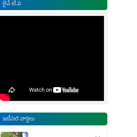
లైవ్ టి.వి
ఇటీవలి వార్తలు