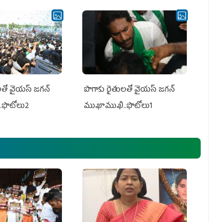
తో వైయ‌స్ జ‌గ‌న్
పొగాకు రైతుల‌తో వైయ‌స్ జ‌గ‌న్
.ఫొటోలు2
ముఖాముఖి..ఫొటోలు1