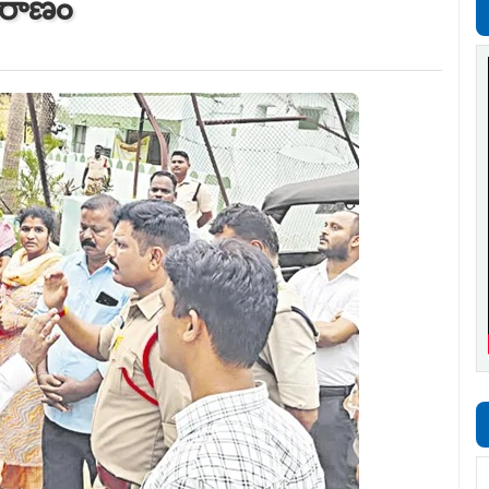
ుపురాణం