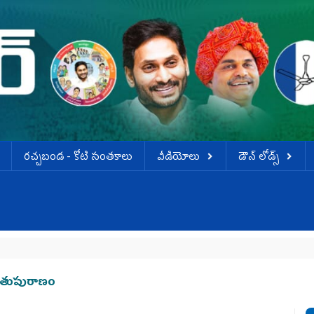
ర‌చ్చ‌బండ‌ - కోటి సంత‌కాలు
వీడియోలు
డౌన్ లోడ్స్
 బూతుపురాణం