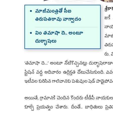
శ్రీ
మాజీమంత్రితో సీఐ
జుకీ 
తిరుపతిరావు వాగ్వాదం
నాయక
ఏం తమాషా దె.. అంటూ
మాజ
దుర్భాషలు
తిరు
రు. 
‘తమాషా దె...’ అంటూ నో­టికొ­చ్చినట్లు దుర్భాషలాడా
స్టేషన్‌ వద్ద ఆదివారం ఉద్రిక్తత చోటు­చేసుకుంది. 
ఇటీవల కురిసిన గాలివానకు పశువుల షెడ్‌ పాడైపోవడం
అయితే, గ్రామానికి చెందిన కొందరు టీడీపీ నాయకులు వ్య
కూల్చే ప్రయత్నం చేశారు. దీంతో.. బాధితులు ప