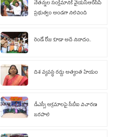
నేతన్నల సంక్షేమానికి వైయ‌స్ఆర్‌సీపీ
ప్రభుత్వం అండగా నిలిచింది
రెండో రోజు కూడా అదే నినాదం..
దిశ వ్యవస్థ రద్దు అత్యంత హేయం
డీఎస్సీ అక్రమాలపై సీబీఐ విచారణ
జరపాలి