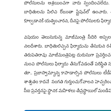
పోలీసుల­ను ఆశ్రయించగా వారు స్పందించలేదు
బాధితులను పిలిచి రోజంతా స్టేషన్‌లో ఉంచారు.
కూల్చడానికి యత్నించారని, దీనిపై పోలీసులకు ఫిర
విషయం తెలుసుకున్న మాజీమంత్రి సీదిరి అప్పలరాజ
నిలదీశారు. బాధితులిచ్చిన ఫిర్యాదును తీసుకుని రశీ
తిరుపతిరావు మాజీమంత్రిపట్ల దురు­సుగా ప్రవర్తిం
నుంచి పోలీసులు ఫిర్యాదు తీసుకోవడంతో పరిస్థితి 
తూ.. ప్రజాస్వామ్యాన్ని కాపాడా­ల్సిన పోలీసులు
శాశ్వతం కాదనే సంగతి గుర్తుంచుకోవాలని హెచ్చ­రి
సీఐ ప్రవర్తనపై స్థానిక మహిళలు తీవ్రస్థాయిలో మండిప