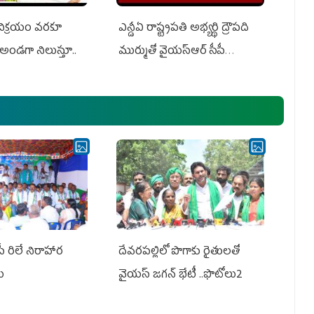
 విక్రయం వరకూ
ఎన్డీఏ రాష్ట్ర‌ప‌తి అభ్య‌ర్థి ద్రౌప‌ది
అండగా నిలుస్తూ..
ముర్ముతో వైయ‌స్ఆర్ సీపీ
అధ్య‌క్షులు, సీఎం వైయ‌స్ జ‌గ‌న్,
ఎమ్మెల్యేలు, ఎంపీల స‌మావేశం
పీ రిలే నిరాహార
దేవరపల్లిలో పొగాకు రైతులతో
లు
వైయస్ జగన్ భేటీ ..ఫొటోలు2