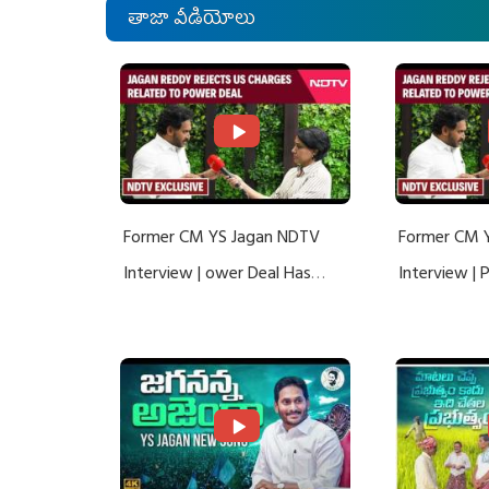
తాజా వీడియోలు
Former CM YS Jagan NDTV
Former CM 
Interview | ower Deal Has
Interview |
Nothing To Do With Adani: YS
Nothing To 
Jagan Rejects US Charges
Jagan Rejec