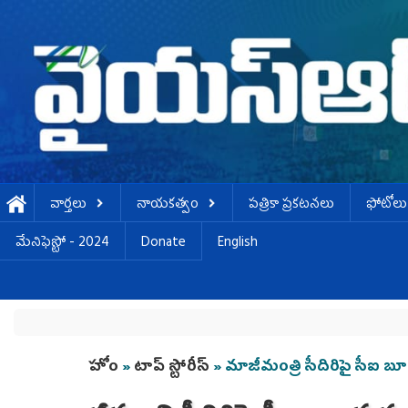
Skip to main content
వార్తలు
నాయకత్వం
పత్రికా ప్రకటనలు
ఫోటోలు
మేనిఫెస్టో - 2024
Donate
English
You are here
హోం
»
టాప్ స్టోరీస్
» మాజీమంత్రి సీదిరిపై సీఐ