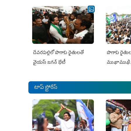
దేవరపల్లిలో పొగాకు రైతులతో
పొగాకు రైతుల‌
వైయస్ జగన్ భేటీ
ముఖాముఖి.
టాప్ స్టోరీస్