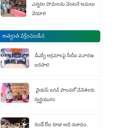
ఎన్నికల హామీలను వెంటనే అమలు
చేయాలి
అత్యంత వీక్షించబడిన
డీఎస్సీ అక్రమాలపై సీబీఐ విచారణ
జరపాలి
వైయ‌స్ జగన్ పాలనలో చేనేతలకు
స్వర్ణయుగం
రెండో రోజు కూడా అదే నినాదం..