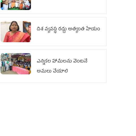
దిశ వ్యవస్థ రద్దు అత్యంత హేయం
ఎన్నికల హామీలను వెంటనే
అమలు చేయాలి