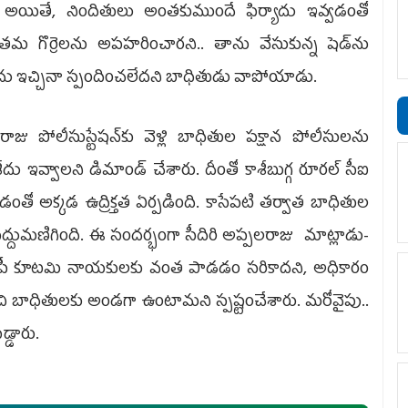
. అయితే, నిందితులు అంతకుముందే ఫిర్యాదు ఇవ్వడంతో
 తమ గొర్రెలను అపహరించారని.. తాను వేసుకున్న షెడ్‌ను
్యాదు ఇచ్చినా స్పందించలేదని బాధితుడు వాపోయాడు.
ు పోలీసుస్టేషన్‌కు వెళ్లి బాధితుల పక్షాన పోలీసు­లను
­దు ఇవ్వాలని డిమాండ్‌ చేశారు. దీంతో కాశీబుగ్గ రూర­ల్‌ సీఐ
చడంతో అక్కడ ఉద్రిక్తత ఏర్పడింది. కాసేపటి తర్వాత బాధితుల
సద్దుమణిగింది. ఈ సందర్భంగా సీదిరి అప్పల­రాజు మాట్లాడు­
 టీడీపీ కూటమి నాయకుల­కు వంత పాడడం సరికాదని, అధికారం
ంచి బాధితులకు అండగా ఉంటామని స్పష్టంచేశారు. మరోవైపు..
డ్డారు.