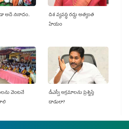
ూడా అదే నినాదం..
దిశ వ్యవస్థ రద్దు అత్యంత
హేయం
మీలను వెంటనే
డీఎస్సీ అక్రమాలను ప్రశ్నిస్తే
ాలి
దాడులా?