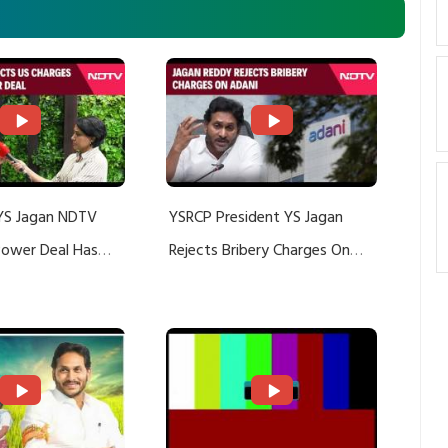
YS Jagan NDTV
YSRCP President YS Jagan
 Power Deal Has
Rejects Bribery Charges On
Do With Adani: YS
Adani, Threatens Defamation
ts US Charges
Suit Against Media Groups