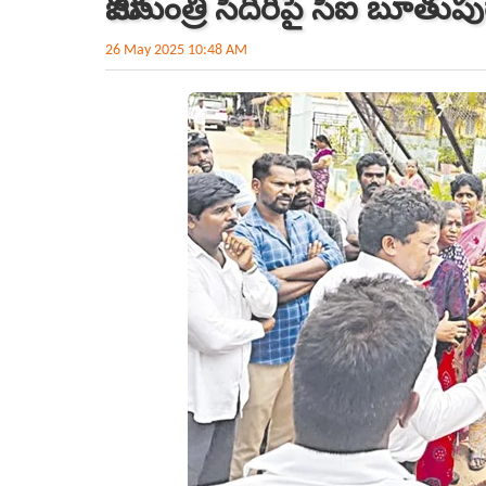
మాజీమంత్రి సీదిరిపై సీఐ బూత
26 May 2025 10:48 AM