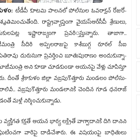
‌కాకుళం:
టీడీపీ కూటమి పాలనలో పోలీసుల ఓవరాక్షన్‌ రోజు­రో­
శృతిమించుతోంది. రాష్ట్రవ్యాప్తంగా వైయ‌స్ఆర్‌­­­సీపీ శ్రేణులు,
ులపట్ల ఇష్టారా­జ్యంగా ప్రవ­రి­్తస్తున్నారు. తాజాగా..
ీమంత్రి సీదిరి అప్ప­లరాజుపై కాశీబుగ్గ రూరల్‌ సీఐ
పతిరావు దు­రుసుగా ప్రవర్తించి బూతు­పురా­ణం అందుకు­న్నా­
మాజీమంత్రి అని కూడా చూడకుండా ఆ­య­­­న­పై వేళ్లు చూపిస్తూ
రు. దీంతో శ్రీకాకు­ళం జిల్లా వజ్రపుకొత్తూరు మండలం పోలీసు­
వివ­రాలివీ.. వజ్రపుకొత్తూరు మండలానికి చెందిన గూడ ధనరాజ్‌
తో మళ్లీ నిర్మించుకున్నాడు.
క్తిగత కక్షతో ఆయన భార్య లక్ష్మితో వాగ్వాదానికి దిగి దానిని
్రతిఘటించగా వారిపై దాడిచేశారు. ఈ విషయంపై బాధితులు