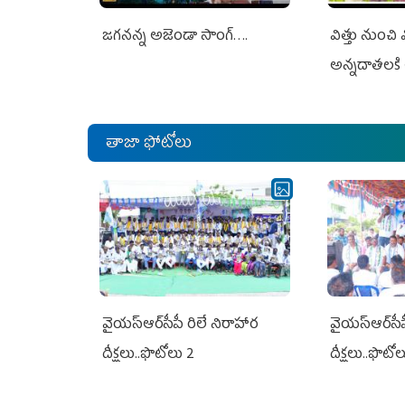
జగనన్న అజెండా సాంగ్….
విత్తు నుంచి
అన్నదాతలకి 
తాజా ఫోటోలు
వైయ‌స్ఆర్‌సీపీ రిలే నిరాహార
వైయ‌స్ఆర్‌సీ
దీక్షలు..ఫొటోలు 2
దీక్షలు..ఫొటో