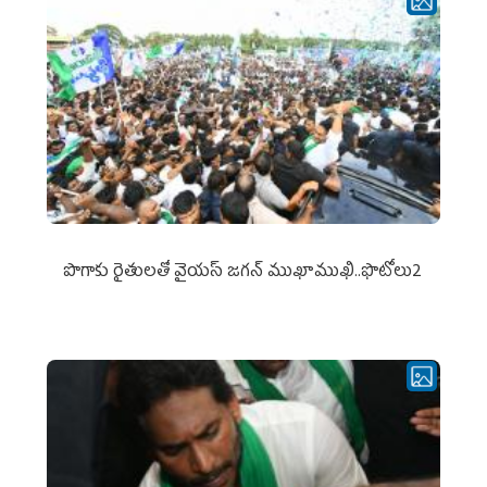
పొగాకు రైతుల‌తో వైయ‌స్ జ‌గ‌న్ ముఖాముఖి..ఫొటోలు2