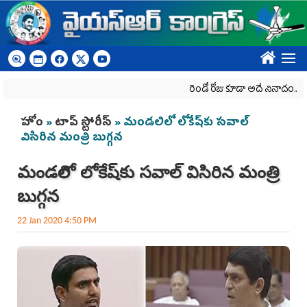
Skip to main content
????
రెండో రోజు కూడా అదే నినాదం..
ద
You are here
హోం
»
టాప్ స్టోరీస్
» మండలిలో లోకేష్‌కు సవాల్‌
విసిరిన మంత్రి బుగ్గన
మండలిలో లోకేష్‌కు సవాల్‌ విసిరిన మంత్రి
బుగ్గన
22 Jan 2020 4:50 PM