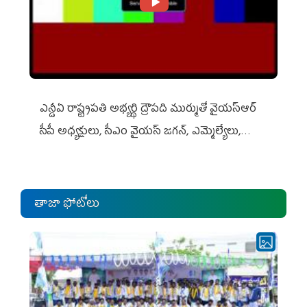
ఎన్డీఏ రాష్ట్ర‌ప‌తి అభ్య‌ర్థి ద్రౌప‌ది ముర్ముతో వైయ‌స్ఆర్
సీపీ అధ్య‌క్షులు, సీఎం వైయ‌స్ జ‌గ‌న్, ఎమ్మెల్యేలు,
ఎంపీల స‌మావేశం
తాజా ఫోటోలు