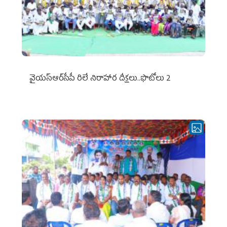
వైయ‌స్ఆర్‌సీపీ రిలే నిరాహార దీక్షలు..ఫొటోలు 2