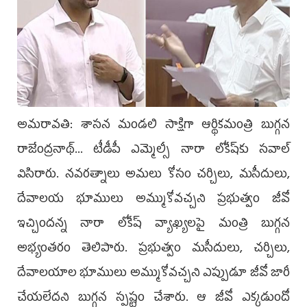
అమరావతి: శాసన మండలి సాక్షిగా ఆర్థికమంత్రి బుగ్గన
రాజేంద్రనాథ్‌... టీడీపీ ఎమ్మెల్సీ నారా లోకేష్‌కు సవాల్‌
విసిరారు. నవరత్నాలు అమలు కోసం చర్చిలు, మసీదులు,
దేవాలయ భూములు అమ్ముకోవచ్చని ప్రభుత్వం జీవో
ఇచ్చిందన్న నారా లోకేష్‌ వ్యాఖ్యలపై మంత్రి బుగ్గన
అభ్యంతరం తెలిపారు. ప్రభుత్వం మసీదులు, చర్చిలు,
దేవాలయాల భూములు అమ్ముకోవచ్చని ఎప్పుడూ జీవో జారీ
చేయలేదని బుగ్గన స్పష్టం చేశారు. ఆ జీవో ఎక్కడుందో