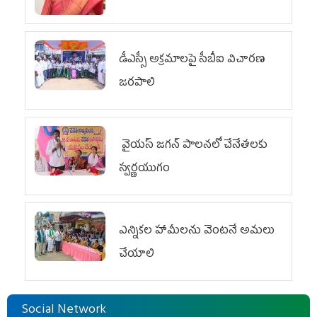
డీఎస్సీ అక్రమాలపై సీబీఐ విచారణ
జరపాలి
వైయ‌స్ జగన్ పాలనలో చేనేతలకు
స్వర్ణయుగం
ఎన్నికల హామీలను వెంటనే అమలు
చేయాలి
Social Network