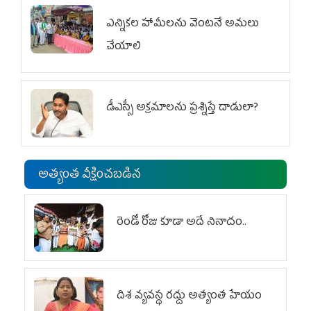
ఎన్నికల హామీలను వెంటనే అమలు
చేయాలి
డీఎస్సీ అక్రమాలను ప్రశ్నిస్తే దాడులా?
అత్యంత వీక్షించబడిన
రెండో రోజు కూడా అదే నినాదం..
దిశ వ్యవస్థ రద్దు అత్యంత హేయం