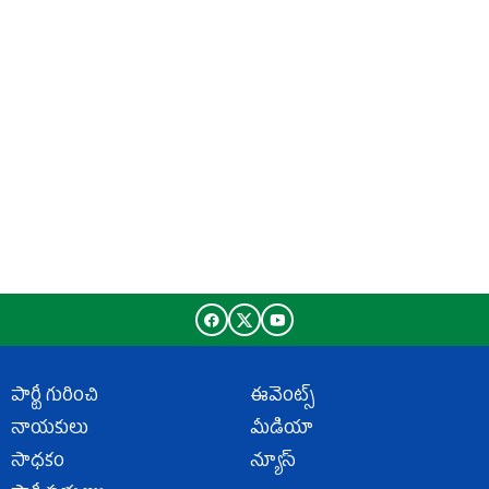
పార్టీ గురించి
ఈవెంట్స్
నాయకులు
మీడియా
సాధకం
న్యూస్