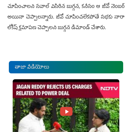
చూపించాలని సవాల్‌ విసిరిన బుగ్గన, కనీసం ఆ జీవో నెంబర్‌
అయినా చెప్పాలన్నారు. జీవో చూపించలేకపోతే సభకు నారా
లోకేష్‌ క్షమాపణ చెప్పాలని బుగ్గన డిమాండ్‌ చేశారు.
తాజా వీడియోలు