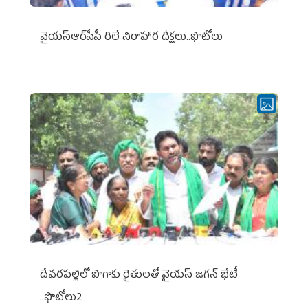
వైయ‌స్ఆర్‌సీపీ రిలే నిరాహార దీక్షలు..ఫొటోలు
దేవరపల్లిలో పొగాకు రైతులతో వైయస్ జగన్ భేటీ
..ఫొటోలు2