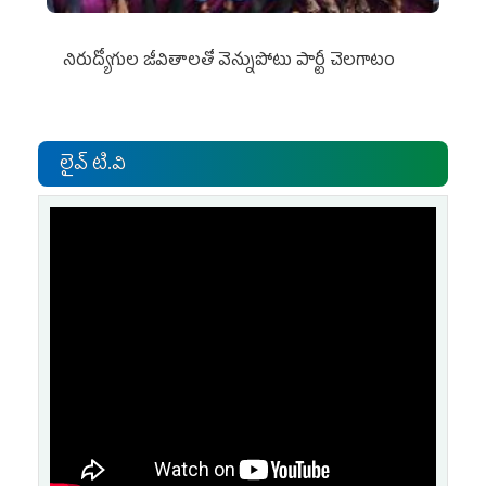
నిరుద్యోగుల జీవితాలతో వెన్నుపోటు పార్టీ చెలగాటం
లైవ్ టి.వి