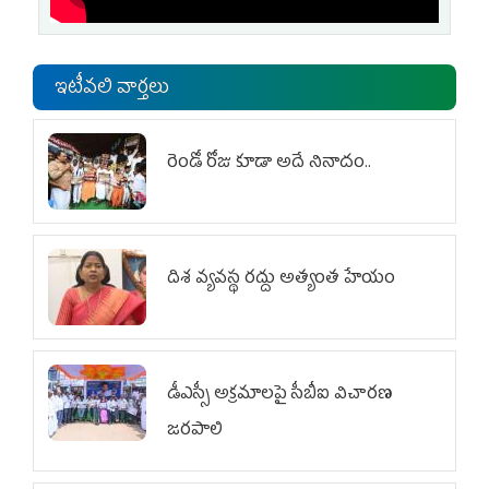
ఇటీవలి వార్తలు
రెండో రోజు కూడా అదే నినాదం..
దిశ వ్యవస్థ రద్దు అత్యంత హేయం
డీఎస్సీ అక్రమాలపై సీబీఐ విచారణ
జరపాలి