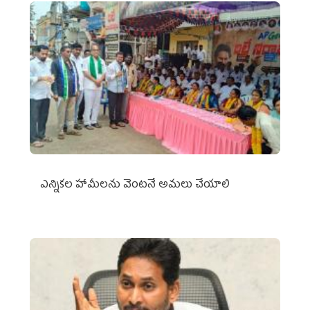
ఎన్నికల హామీలను వెంటనే అమలు చేయాలి