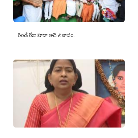
రెండో రోజు కూడా అదే నినాదం..