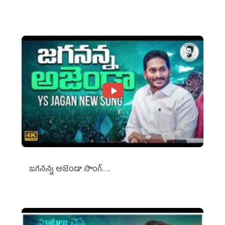
Against Media Groups
జగనన్న అజెండా సాంగ్….