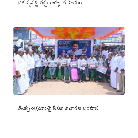
దిశ వ్యవస్థ రద్దు అత్యంత హేయం
డీఎస్సీ అక్రమాలపై సీబీఐ విచారణ జరపాలి