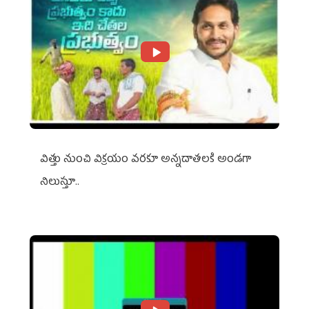
విత్తు నుంచి విక్రయం వరకూ అన్నదాతలకి అండగా
నిలుస్తూ..