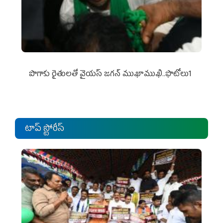
పొగాకు రైతుల‌తో వైయ‌స్ జ‌గ‌న్ ముఖాముఖి..ఫొటోలు1
టాప్ స్టోరీస్