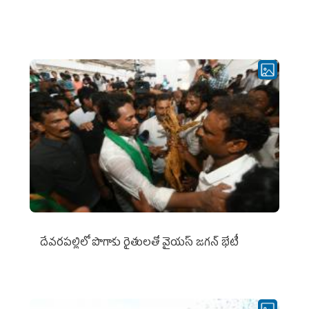
దేవరపల్లిలో పొగాకు రైతులతో వైయస్ జగన్ భేటీ