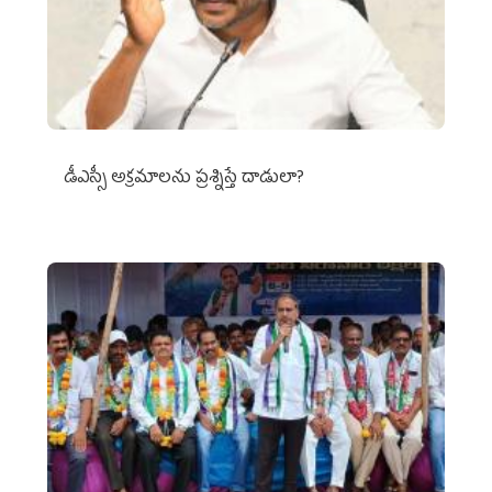
డీఎస్సీ అక్రమాలను ప్రశ్నిస్తే దాడులా?