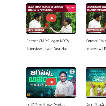
Former CM YS Jagan NDTV
Former CM 
Interview | ower Deal Has
Interview |
Nothing To Do With Adani: YS
Nothing To 
Jagan Rejects US Charges
Jagan Rejec
జగనన్న అజెండా సాంగ్….
విత్తు నుంచి