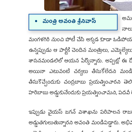
అమర
మంత్రి అవంతి శ్రీనివాస్‌
నాలు
మంగళగిరి నుంచి పోటీ చేసి అక్కడ కూడా ఓడిపోయారన
ఉన్నప్పుడు ఆ పార్టీకి చెందిన మంత్రులు, ఎమ్మెల్య
శాసనమండలిలో ఆయన పేర్కొన్నారు. అప్పట్లో ఈ దో
అయినా ఎటువంటి చర్యలు తీసుకోలేదని మండిపడ్
తీసుకొచ్చేందుకు చంద్రబాబు ప్రయత్నించారని తెల
హరిబాబు అడ్డుకునేందుకు ప్రయత్నించామని, పదవీ రిజై
ఇప్పుడు వైయస్‌ జగన్‌ విశాఖను పరిపాలన రాజధాన
అడ్డుతగులుతున్నారని అవంతి మండిపడ్డారు. అభివృద్