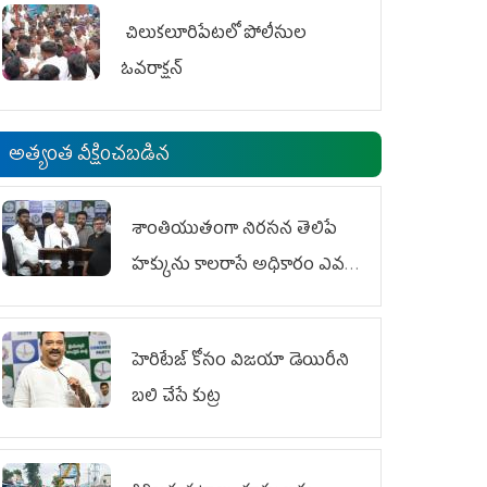
చిలుక‌లూరిపేట‌లో పోలీసుల
ఓవ‌రాక్ష‌న్‌
అత్యంత వీక్షించబడిన
శాంతియుతంగా నిరసన తెలిపే
హక్కును కాలరాసే అధికారం ఎవరికీ
లేదు
హెరిటేజ్ కోసం విజయా డెయిరీని
బలి చేసే కుట్ర‌