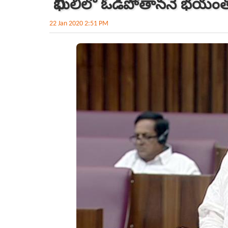
భీమిలిలో ఓడిపోతాననే భయంతో
22 Jan 2020 2:51 PM