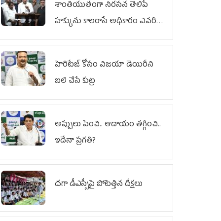
శాంతియుతంగా నిరసన తెలిపే
హక్కును కాలరాసే అధికారం ఎవరికీ
లేదు
హెరిటేజ్ కోసం విజయా డెయిరీని
బలి చేసే కుట్ర‌
అప్పులు పెంచి.. ఆదాయం తగ్గించి..
ఇదేనా ప్రగతి?
దగా డీఎస్సీపై పోటెత్తిన దీక్షలు