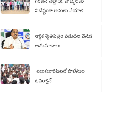
గిరిజన చట్టాలు, హక్కులను
పటిష్టంగా అమలు చేయాలి
ఆర్థిక శ్వేతపత్రం విడుదల వెనుక
అనుమానాలు
చిలుక‌లూరిపేట‌లో పోలీసుల
ఓవ‌రాక్ష‌న్‌