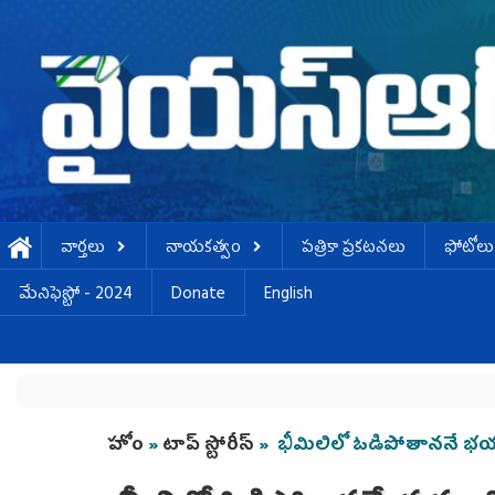
Skip to main content
వార్తలు
నాయకత్వం
పత్రికా ప్రకటనలు
ఫోటోలు
మేనిఫెస్టో - 2024
Donate
English
You are here
హోం
»
టాప్ స్టోరీస్
» భీమిలిలో ఓడిపోతాననే భయం