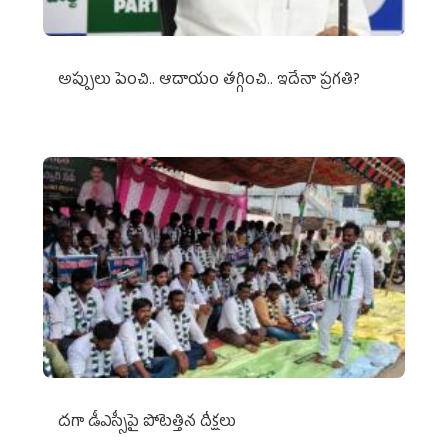
అప్పులు పెంచి.. ఆదాయం తగ్గించి.. ఇదేనా ప్రగతి?
దగా డీఎస్సీపై పోటెత్తిన దీక్షలు