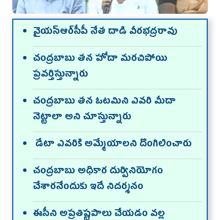
వైయస్‌ఆర్‌సీపీ నేత దాడి వీరభద్రరావు
చంద్రబాబు తన హోదా మరచిపోయి
ప్రవర్తిస్తున్నారు
చంద్రబాబు తన ఓటమిని ఎవరి మీదా
నెట్టాలా అని చూస్తున్నారు
డేటా ఎవరికి అమ్మేయాలని దొంగిలించారు
చంద్రబాబు అధికార దుర్వినియోగం
చేశారనేందుకు ఇదే నిదర్శనం
ఈసీని అప్రతిష్టపాలు చేయడం వల్ల