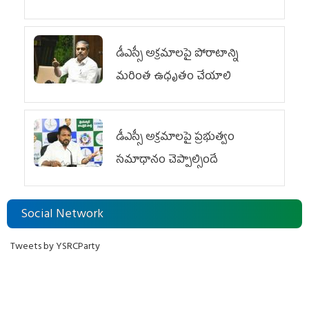
డీఎస్సీ అక్రమాలపై పోరాటాన్ని
మరింత ఉధృతం చేయాలి
డీఎస్సీ అక్రమాలపై ప్రభుత్వం
సమాధానం చెప్పాల్సిందే
Social Network
Tweets by YSRCParty