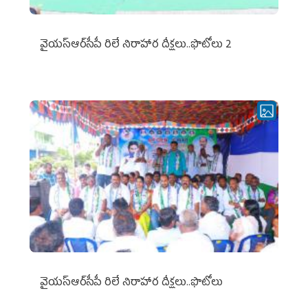
వైయ‌స్ఆర్‌సీపీ రిలే నిరాహార దీక్షలు..ఫొటోలు 2
వైయ‌స్ఆర్‌సీపీ రిలే నిరాహార దీక్షలు..ఫొటోలు