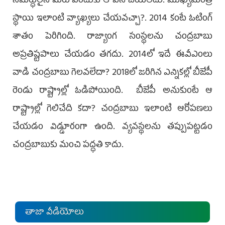
సమర్ధులైన మీరు ఎందుకు ఆ పని చేయలేదు. ముఖ్యమంత్రి
స్థాయి ఇలాంటి వ్యాఖ్యలు చేయవచ్చా?. 2014 కంటే ఓటింగ్‌
శాతం పెరిగింది. రాజ్యాంగ సంస్థలను చంద్రబాబు
అప్రతిష్టపాలు చేయడం తగదు. 2014లో ఇదే ఈవీఎంలు
వాడి చంద్రబాబు గెలవలేదా? 2018లో జరిగిన ఎన్నికల్లో బీజేపీ
రెండు రాష్ట్రాల్లో ఓడిపోయింది. బీజేపీ అనుకుంటే ఆ
రాష్ట్రాల్లో గెలిచేది కదా? చంద్రబాబు ఇలాంటి ఆరోపణలు
చేయడం విడ్డూరంగా ఉంది. వ్యవస్థలను తప్పుపట్టడం
చంద్రబాబుకు మంచి పద్ధతి కాదు.
తాజా వీడియోలు