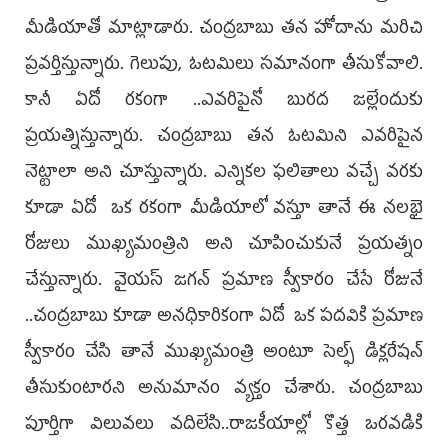
మీడియాతో మాట్లాడారు. చంద్రబాబు తన హోదాను మరిచి
ప్రవర్తిస్తున్నారు. గెలుపు, ఓటమిలు సమానంగా తీసుకోవాలి.
కానీ ఏదో రకంగా ..ఎవరిపైనో బురద జల్లేందుకు
ప్రయత్నిస్తున్నారు. చంద్రబాబు తన ఓటమిని ఎవరిపైన
నెట్టాలా అని చూస్తున్నారు. ఎన్నికల ఫలితాలు వచ్చే వరకు
కూడా ఏదో ఒక రకంగా మీడియాలో వస్తూ తానే ఈ నలభై
రోజులు ముఖ్యమంత్రిని అని చూపించుకునే ప్రయత్నం
చేస్తున్నారు. వైయస్‌ జగన్‌ ప్రమాణ స్వీకారం చేసే రోజునే
..చంద్రబాబు కూడా అనధికారికంగా ఏదో ఒక పదవికి ప్రమాణ
స్వీకారం చేసి తానే ముఖ్యమంత్రి అంటూ సెల్ఫ్‌ డిక్లరేషన్‌
తీసుకుంటారని అనుమానం వ్యక్తం చేశారు. చంద్రబాబు
పూర్తిగా విలువలు వదిలేసి..రాజకీయాల్లో కొత్త ఒరవడికి