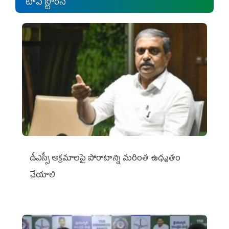
టాప్ స్టోరీస్
డీఎస్సీ అక్రమాలపై పోరాటాన్ని మరింత ఉధృతం
చేయాలి