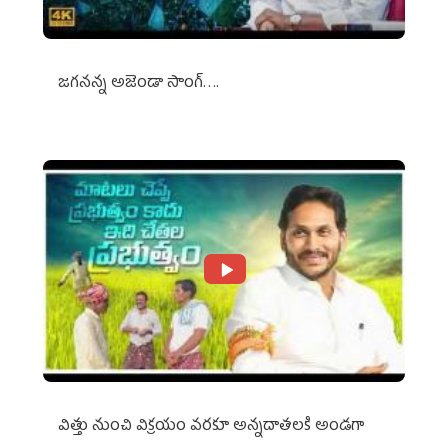
జగనన్న అజెండా సాంగ్….
విత్తు నుంచి విక్రయం వరకూ అన్నదాతలకి అండగా