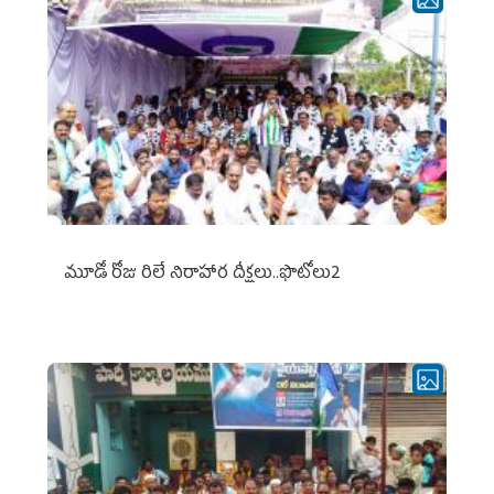
మూడో రోజు రిలే నిరాహార దీక్షలు..ఫొటోలు2