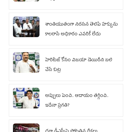
శాంతియుతంగా నిరసన తెలిపే హక్కును
కాలరాసే అధికారం ఎవరికీ లేదు
హెరిటేజ్ కోసం విజయా డెయిరీని బలి
చేసే కుట్ర‌
అప్పులు పెంచి.. ఆదాయం తగ్గించి..
ఇదేనా ప్రగతి?
దగా డీఎస్సీపై పోటెత్తిన దీక్షలు