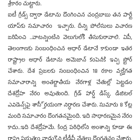
శ్రీకారం చుట్టారు.
ఐటీ గ్రీడ్స్‌ ద్వారా డేటాను దొంగించిన చంద్రబాబు తన పార్టీ
యాప్‌కు సమాచారం ఇచ్చారు. దీన్ని పోలీసులు విచారణ
జరిపించి ..వాటన్నింటిని వెలుగులోకి తీసుకురావాలి. ఏపీ,
తెలంగాణకు సంబంధించిన ఆధార్‌ డేటానే కాకుండా ఇతర
రాష్ట్రాల ఆధార్‌ డేటాను అమెజాన్‌ కంపెనీకి ఇచ్చి స్టోర్‌
చేశారు. దేశ ప్రజలకు సంబంధించిన 18 రకాల వ్యక్తిగత
సమాచారాన్ని అంతర్జాతీయ నేరగాళ్ల చేతుల్లో పెట్టడం
దేశద్రోహ నేరం అవుతుంది. గ్రీడ్‌ హార్డ్‌ డిస్క్, డిజిటల్‌
ఎవిడెన్స్‌పై శాస్తీ్రయంగా నిర్ధారణ చేశారు. సుమారు 8 కోట్ల
మంది సమాచారం దొంగతనమైంది. ఇది సాధారణమైన నేరం
కాదు..ఇది దేశద్రోహమే. కేంద్ర పరిధిలోని అంశాన్ని కూడా ఈ
రాష్ట్ర ప్రభుత్వం వాడుకొని టీడీపీ నేతలు దొంగతనం చేశారు.