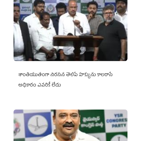
శాంతియుతంగా నిరసన తెలిపే హక్కును కాలరాసే
అధికారం ఎవరికీ లేదు