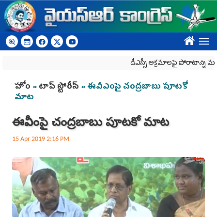
Skip to main content
????
డీఎస్సీ అక్రమాలపై పోరాటాన్ని మరింత
You are here
హోం
»
టాప్ స్టోరీస్
» ఈవీఎంపై చంద్రబాబు పూటకో
మాట
ఈవీఎంపై చంద్రబాబు పూటకో మాట
15 Apr 2019 2:16 PM