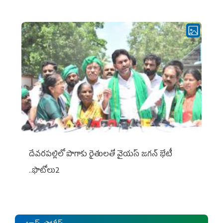
దేవరపల్లిలో పొగాకు రైతులతో వైయస్ జగన్ భేటీ
..ఫొటోలు2