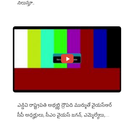
నిలుస్తూ..
ఎన్డీఏ రాష్ట్ర‌ప‌తి అభ్య‌ర్థి ద్రౌప‌ది ముర్ముతో వైయ‌స్ఆర్
సీపీ అధ్య‌క్షులు, సీఎం వైయ‌స్ జ‌గ‌న్, ఎమ్మెల్యేలు,
ఎంపీల స‌మావేశం