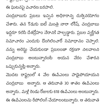
ఈ ఘటనపై విచారణ జరపాలి.
చంద్రబాబుకు ప్రజలు ఇచ్చిన అధికారాన్ని దుర్వినియోగం
చేశారు. తన కొడుకు ఐటీ మంత్రి నారా లోకేష్, చంద్రబాబు
ఇద్దరూ కలిసి దేశద్రోహం నేరానికి పాల్పడ్డారు. ప్రజల వ్యక్తిగత
సమాచారం ఎందుకు దొంగిలించారో సమాధానం చెప్పాలి.
నన్ను అరెస్టు చేయకుండా ప్రజలంతా రక్షణగా నిలవాలని
చంద్రబాబు అంటున్నారంటే ఆయన నేరం చేశారని
ఒప్పుకున్నట్లే అన్నారు.
మొదట రాష్ట్రంలో 4 వేల ఈవీఎంలు పాడైపోయాయని
చంద్రబాబు అన్నారు. ఆ తరువాత 30 శాతం ఈవీఎంలు
అన్నారు.. మళ్లీ రెండు రోజులకు 618 ఈవీఎంలు అంటున్నారు.
ఈ ఈవీఎంలను రీపోలింగ్‌ చేయాలంటున్నారు. ఆ తరువాత