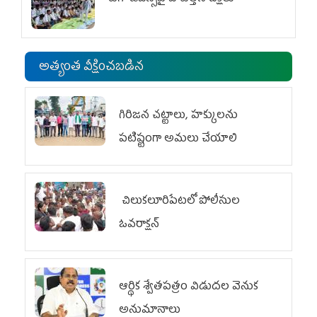
అత్యంత వీక్షించబడిన
గిరిజన చట్టాలు, హక్కులను
పటిష్టంగా అమలు చేయాలి
చిలుక‌లూరిపేట‌లో పోలీసుల
ఓవ‌రాక్ష‌న్‌
ఆర్థిక శ్వేతపత్రం విడుదల వెనుక
అనుమానాలు