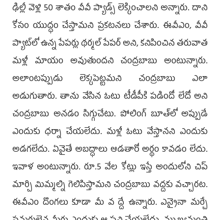
ఢిల్లీ వెళ్లి 50 శాతం వీవీ ప్యాడ్స్‌ లెక్కించాలని అన్నారు. దాని
కోసం యుద్ధం చేస్తామని ప్రకటనలు చేశారు. ఈవీఎం, వీవీ
ప్యాట్‌లో ఉన్న పేపర్లు థర్మల్‌ పేపర్‌ అని, కనిపించిన తరువాత
మళ్లీ మాయం అవుతుందని చంద్రబాబు అంటున్నారు.
అలాంటప్పుడు లెక్కపెట్టమని చంద్రబాబు ఎలా
అడుగుతారు. తాను వేసిన ఓటు టీడీపీకి పడిందో లేదో అని
చంద్రబాబు అనడం సిగ్గుచేటు. పోలింగ్‌ బూత్‌లో అప్పుడే
ఎందుకు ధర్నా చేయలేదు. మళ్లీ ఓటు వేస్తానని ఎందుకు
అడగలేదు. ఏవైతే అబద్ధాలు ఆడతారో అర్థం కావడం లేదు.
ఇవాళ అంటున్నారు. రూ.5 వేల కోట్లు ఇస్తే అందులోని చిప్‌
మార్చి మిమ్మల్ని గెలిపిస్తామని చంద్రబాబు వద్దకు వచ్చారట.
ఈవీఎం దొంగలు కూడా మీ వ ద్దే ఉన్నారు. ఎన్నైనా మర్చే