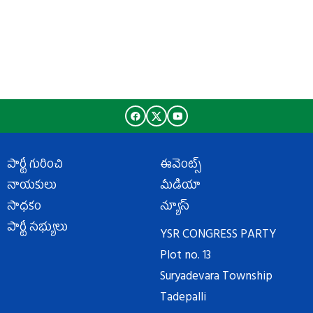
పార్టీ గురించి
ఈవెంట్స్
నాయకులు
మీడియా
సాధకం
న్యూస్
పార్టీ సభ్యులు
YSR CONGRESS PARTY
Plot no. 13
Suryadevara Township
Tadepalli