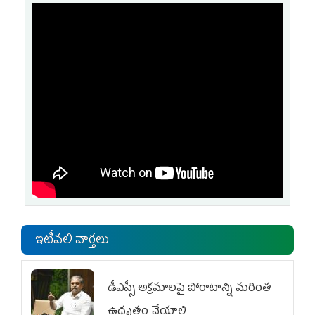
ఇటీవలి వార్తలు
డీఎస్సీ అక్రమాలపై పోరాటాన్ని మరింత
ఉధృతం చేయాలి