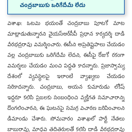
చంద్రబాబుకు ఒరిగేదేమీ లేదు
విశాఖ: ఓటమి భయంతో చంద్రబాబు పూటకో మాట
మాట్లాడుతున్నారని వైయస్‌ఆర్‌సీపీ ప్రధాన కార్యదర్శి దాడి
వీరభద్రరావు విమర్శించారు. ఈసీని అప్రతిష్టపాలు చేయడం
వల్ల చంద్రబాబుకు ఒరిగేదేమీ లేదని, ఈసీపై రోజుకో రకంగా
విమర్శలు చేయడం మంచి పద్ధతి కాదన్నారు. ప్రజాస్వామ్య
దేశంలో వ్యవస్థలపై ఇలాంటి వ్యాఖ్యలు చేయడం
సరికాదన్నారు. చంద్రబాబు, ఆయన కుమారుడు లోకేష్‌
ఇద్దరూ కలిసి ప్రజలకు సంబంధించి వ్యక్తిగత సమాచారాన్ని
దొంగలించారని, ఈ ఘటనపై సమగ్ర విచారణ జరిపించాలని
డిమాండు చేశారు. సోమవారం విశాఖలో పార్టీ నేతలు
బాబురావు, మాధవి తదితరులతో కలిసి దాడి వీరభద్రరావు