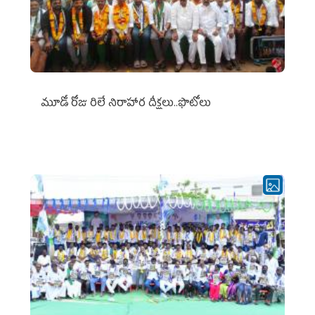
మూడో రోజు రిలే నిరాహార దీక్షలు..ఫొటోలు