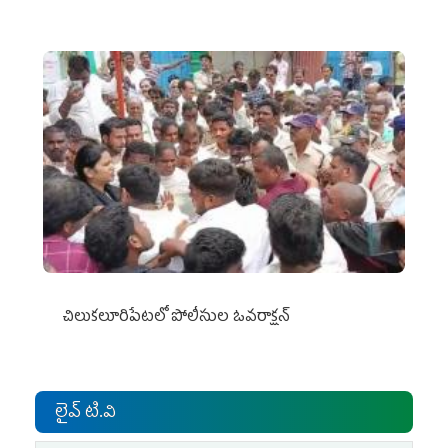
చిలుక‌లూరిపేట‌లో పోలీసుల ఓవ‌రాక్ష‌న్‌
లైవ్ టి.వి