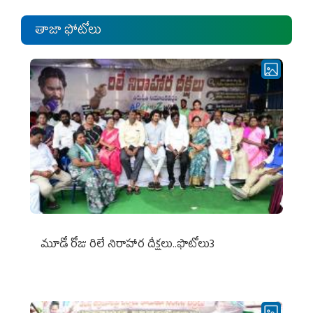
తాజా ఫోటోలు
మూడో రోజు రిలే నిరాహార దీక్షలు..ఫొటోలు3