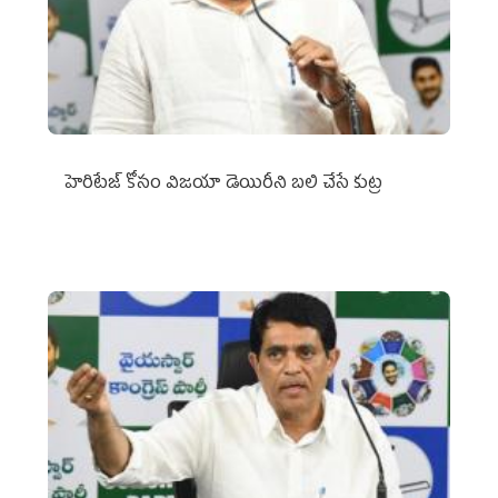
హెరిటేజ్ కోసం విజయా డెయిరీని బలి చేసే కుట్ర‌