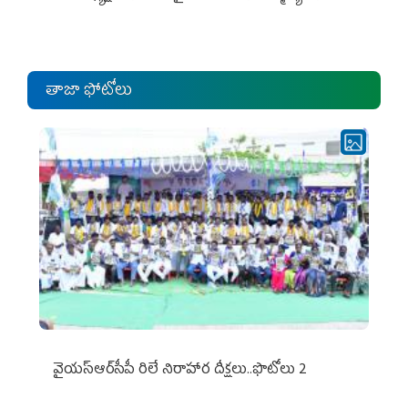
ఎంపీల స‌మావేశం
తాజా ఫోటోలు
వైయ‌స్ఆర్‌సీపీ రిలే నిరాహార దీక్షలు..ఫొటోలు 2