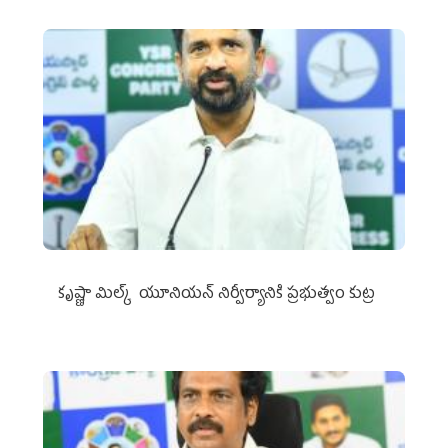
కృష్ణా మిల్క్‌ యూనియన్‌ నిర్వీర్యానికి ప్రభుత్వం కుట్ర