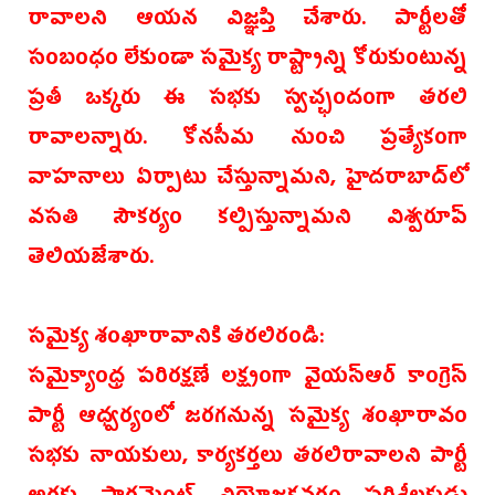
రావాలని ఆయన విజ్ఞప్తి చేశారు. పార్టీలతో
సంబంధం లేకుండా సమైక్య రాష్ట్రాన్ని కోరుకుంటున్న
ప్రతీ ఒక్కరు ఈ సభకు స్వచ్ఛందంగా తరలి
రావాలన్నారు. కోనసీమ నుంచి ప్రత్యేకంగా
వాహనాలు ఏర్పాటు చేస్తున్నామని, హైదరాబాద్‌లో
వసతి సౌకర్యం కల్పిస్తున్నామని విశ్వరూప్
తెలియజేశారు.
సమైక్య శంఖారావానికి తరలిరండి:
సమైక్యాంధ్ర పరిరక్షణే లక్ష్యంగా వైయస్ఆర్ కాంగ్రె‌స్
పార్టీ ఆధ్వర్యంలో ‌జరగనున్న సమైక్య శంఖారావం
సభకు నాయకులు, కార్యకర్తలు తరలిరావాలని పార్టీ