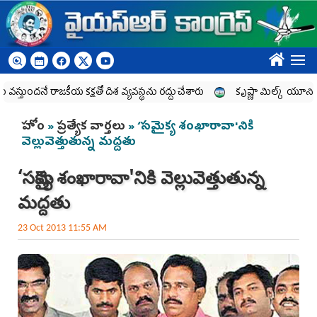
Skip to main content
????
నే రాజకీయ కక్షతో దిశ వ్య‌వ‌స్థ‌ను రద్దు చేశారు
కృష్ణా మిల్క్‌ యూనియన్‌ నిర్వీర్
You are here
హోం
»
ప్రత్యేక వార్తలు
» ‘సమైక్య శంఖారావా'నికి
వెల్లువెత్తుతున్న మద్దతు
‘సమైక్య శంఖారావా'నికి వెల్లువెత్తుతున్న
మద్దతు
23 Oct 2013 11:55 AM