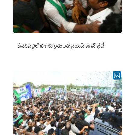
దేవరపల్లిలో పొగాకు రైతులతో వైయస్ జగన్ భేటీ