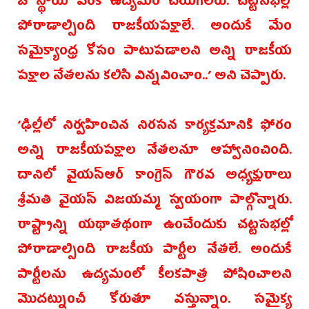
ఓ స్థాయి వరకే ఉద్యమం చేయగలరు. చట్టసభల్లో
పోరాడాల్సింది రాజకీయపక్షాలే. అందుకే మేం
సమైక్యాంధ్ర‌ కోసం పాటుపడాలని అన్ని రాజకీయ
పక్షాల నేతలను కలిసి విన్నవించాం..’ అని చెప్పారు.
‘ఢిల్లీలో నిర్వహించిన నిరసన కార్యక్రమానికి ఫోరం
అన్ని రాజకీయపక్షాల నేతలనూ ఆహ్వానించింది.
దానిలో వైయస్ఆర్‌ కాంగ్రెస్ గౌరవ‌ అధ్యక్షురాలు
శ్రీమతి వైయస్ విజయమ్మ స్వయంగా పాల్గొన్నారు.
రాష్ట్రాన్ని యథాతథంగా ఉంచేందుకు చట్టసభల్లో
పోరాడాల్సింది రాజకీయ‌ పార్టీల నేతలే. అందుకే
పార్టీలను ఉద్యమంలో కీలకపాత్ర పోషించాలని
మొదట్నుంచీ కోరుతూ వస్తున్నాం. సమైక్య