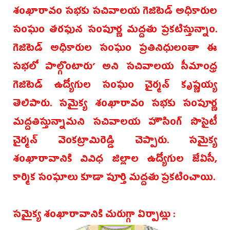
శంఖారావం సభకు సచివాలయ గెజిటెడ్ అధికారుల
సంఘం తరఫున సంపూర్ణ మద్దతు ప్రకటిస్తున్నాం.
గెజిటె‌డ్ అధికారుల సంఘం ప్రతినిధులంతా ఈ
సభలో పాల్గొంటారు’ అని సచివాలయ సీమాంధ్ర
గెజిటె‌డ్ ఉద్యోగుల సంఘం చైర్మ‌న్ కృష్ణయ్య
తెలిపారు. ‌సమైక్య శంఖారావం సభకు సంపూర్ణ
మద్దతిస్తున్నామని సచివాలయ హౌసింగ్ సొసైటీ
చైర్మ‌న్ వెంకట్రామిరెడ్డి చెప్పారు. సమైక్య
శంఖారావానికి వివిధ జిల్లాల ఉద్యోగుల జేఏసీ,
కార్మిక సంఘాలు కూడా పూర్తి మద్దతు ప్రకటించాయి.
సమైక్య శంఖారావానికి చురుగ్గా ఏర్పాట్లు :