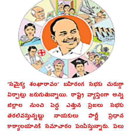
‘సమైక్య శంఖారావం’ బహిరంగ సభకు చురుగ్గా
ఏర్పాట్లు జరుగుతున్నాయి. రాష్ట్ర వ్యాప్తంగా అన్ని
జిల్లాల నుంచి పెద్ద ఎత్తున ప్రజలు సభకు
తరలివస్తున్నట్టు నాయకులు పార్టీ ప్రధాన
కార్యాలయానికి సమాచారం పంపిస్తున్నారు. పలు