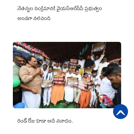
నేతన్నల సంక్షేమానికి వైయ‌స్ఆర్‌సీపీ ప్రభుత్వం
అండగా నిలిచింది
రెండో రోజు కూడా అదే నినాదం..