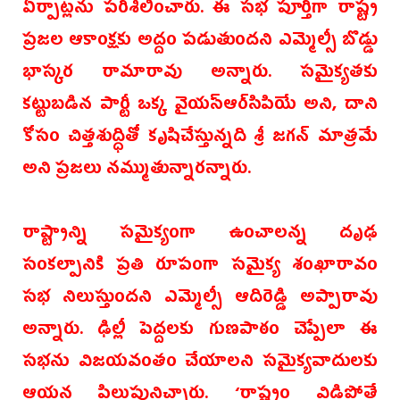
ఏర్పాట్లను పరిశీలించారు. ఈ సభ పూర్తిగా రాష్ట్ర
ప్రజల ఆకాంక్షకు అద్దం పడుతుందని ఎమ్మెల్సీ బొడ్డు
భాస్కర రామారావు అన్నారు. సమైక్యతకు
కట్టుబడిన పార్టీ ఒక్క వైయస్ఆర్‌సిపియే అని, దాని
కోసం చిత్తశుద్ధితో కృషిచేస్తున్నది శ్రీ జగన్ మాత్రమే
అని ప్రజలు నమ్ముతున్నారన్నారు.
రాష్ట్రాన్ని సమైక్యంగా ఉంచాలన్న దృఢ
సంకల్పానికి ప్రతి రూపంగా సమైక్య శంఖారావం
సభ నిలుస్తుందని ఎమ్మెల్సీ ఆదిరెడ్డి అప్పారావు
అన్నారు. ఢిల్లీ పెద్దలకు గుణపాఠం చెప్పేలా ఈ
సభను విజయవంతం చేయాలని సమైక్యవాదులకు
ఆయన పిలుపునిచ్చారు. ‘రాష్ట్రం విడిపోతే