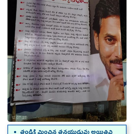
తండ్రికి మించిన తనయుడువు అయితివి