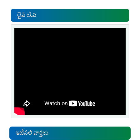
లైవ్ టి.వి
ఇటీవలి వార్తలు