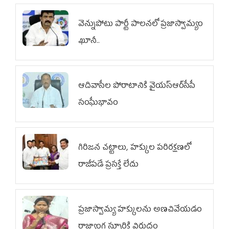
వెన్నుపోటు పార్టీ పాలనలో ప్రజాస్వామ్యం
ఖూనీ..
ఆదివాసీల పోరాటానికి వైయ‌స్ఆర్‌సీపీ
సంఘీభావం
గిరిజన చట్టాలు, హక్కుల పరిరక్షణలో
రాజీపడే ప్రసక్తే లేదు
ప్రజాస్వామ్య హక్కులను అణచివేయడం
రాజ్యాంగ స్ఫూర్తికి విరుద్ధం