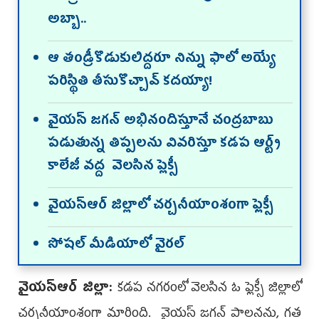
అబ్బా..
ఆ తండ్రీకొడుకులిద్దరూ నిన్ను ఫాలో అయ్యే
పరిస్థితి తీసుకొచ్చావ్‌ కదయ్యా!
వైయ‌స్ జగన్ అభినందిస్తూనే చంద్రబాబు
పడుతున్న తిప్పలను వివ‌రిస్తూ కడప ఆర్ట్స్
కాలేజీ వద్ద వెల‌సిన ప్లెక్సీ
వైయ‌స్ఆర్ జిల్లాలో చ‌ర్చ‌నీయాంశంగా ఫ్లెక్సీ
సోష‌ల్ మీడియాలో వైర‌ల్‌
వైయ‌స్ఆర్ జిల్లా:
క‌డ‌ప న‌గ‌రంలో వెల‌సిన ఓ ఫ్లెక్సీ జిల్లాలో
చ‌ర్చ‌నీయాంశంగా మారింది. వైయ‌స్ జ‌గ‌న్ పాల‌న‌ను, గ‌త