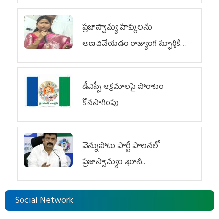
ప్రజాస్వామ్య హక్కులను
అణచివేయడం రాజ్యాంగ స్ఫూర్తికి
విరుద్ధం
డీఎస్సీ అక్రమాలపై పోరాటం
కొనసాగింపు
వెన్నుపోటు పార్టీ పాలనలో
ప్రజాస్వామ్యం ఖూనీ..
Social Network