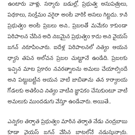
ఉంటారు వాళ్లు. సర్కారు బడుల్లో, ప్రభుత్వ ఆసుపత్రులు,
పథకాలు, సంక్షేమం వగైరా అంటే వారికి అసలు గిట్టదు. కానీ
ప్రభుత్వం అంటే ప్రజలు అని.. ప్రజలతో మమేకం కాకుండా
పరిపాలన చేసిన అది నిజమైన ప్రభుత్వం కాదు అని వైయ‌స్
జగన్ నిరూపించారు. ఐదేళ్ల పరిపాలనలో నిత్యం ఆయన
ధ్యాస తపన ఆలోచన ప్రజల చుట్టూనే ఉండేది. ప్రజలకు
ఇచ్చిన మాట ప్రకారం నవరత్నాలను అమలు చేయాల్సిందే
అని పట్టుబట్టిన ఆయన వాటి జాబితాను తన కార్యాలయ
గోడలకు అతికించి నిత్యం వాటిని జ్ఞాపకం చేసుకుంటూ వాటి
అమలుకు ముందడుగు వేస్తూ ఉండేవారు. అయితే..
ఎన్నికల తర్వాత ప్రభుత్వం మారిన తర్వాత నేడు చంద్రబాబు
కూడా వైయస్ జగన్ వేసిన బాటలోనే నడుస్తున్నారు.