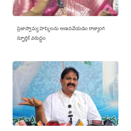
ప్రజాస్వామ్య హక్కులను అణచివేయడం రాజ్యాంగ
స్ఫూర్తికి విరుద్ధం