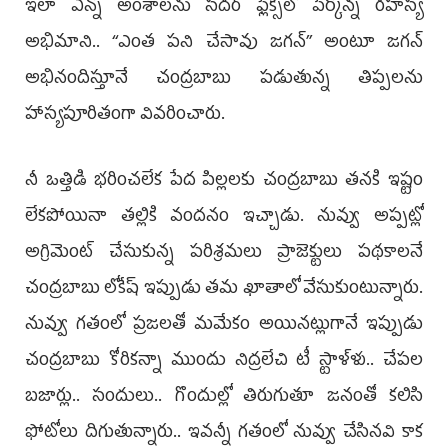
ఇలా ఎన్నో అంశాలను సదర్ ఫ్లెక్సీలో పేర్కొన్న రహస్య
అభిమాని.. ‘‘ఎంత పని చేసావు జగన్’’ అంటూ జగన్
అభినందిస్తూనే చంద్రబాబు పడుతున్న తిప్పలను
హాస్యపూరితంగా వివరించారు.
నీ ఒత్తిడి భరించలేక పేద పిల్లలకు చంద్రబాబు తనకి ఇష్టం
లేకపోయినా తల్లికి వందనం ఇచ్చాడు. నువ్వు అప్పట్లో
అగ్రిమెంట్ చేసుకున్న పరిశ్రమలు ప్రాజెక్టులు పథకాలనే
చంద్రబాబు లోకేష్ ఇప్పుడు తమ ఖాతాలో వేసుకుంటున్నారు.
నువ్వు గతంలో ప్రజలతో మమేకం అయినట్లుగానే ఇప్పుడు
చంద్రబాబు కోరికన్నా ముందు నిద్రలేచి టీ స్టాళ్ళు.. చేపల
బజార్లు.. సందులు.. గొందుల్లో తిరుగుతూ జనంతో కలిసి
ఫోటోలు దిగుతున్నారు.. ఇవన్నీ గతంలో నువ్వు చేసినవి కాక