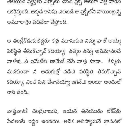
తెలియని వ్యక్తులు ఏర్పాటు చేసిన ప్లెక్సీ అటుగా వెళ్లే వారిని
ఆకర్షిస్తుంది. అక్కడే కాసేపు నిలబడి ఆ ఫ్లెక్సీలోని పాయింట్లన్నీ
ఆమూలాగ్రం చదివేలా చేస్తోంది..
ఆ తండ్రీకొడుకులిద్దరూ కళ్లు మూసుకుని నిన్ను ఫాలో అయ్యే
పరిస్థితి తీసుకొచ్చావ్‌ కదయ్యా!. నిత్యం నిన్ను అవమానించే
వాళ్ళు, నీ ఇమేజ్‌కు డామేజ్ చేసే వాళ్లు కూడా.. కిక్కురు
మనకుండా నీ అడుగుల్లో నడిచే పరిస్థితి తీసుకొచ్చావ్‌
కదయ్యా. ఎంత పని చేశావయ్యా జగన్..!! అంటూ అందులో
రాసి ఉంది..
వాస్తవానికి చంద్రబాబుకు, ఆయన తనయుడు లోకేష్‌కు
పేదలంటే ఇష్టం ఉండదు!. అదొక అసహ్యమనే భావనలో