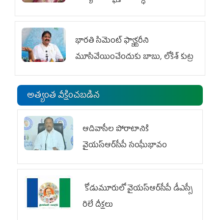
భారతి సిమెంట్ ఫ్యాక్టరీని
మూసివేయించేందుకు బాబు, లోకేశ్ కుట్ర
అత్యంత వీక్షించబడిన
ఆదివాసీల పోరాటానికి
వైయ‌స్ఆర్‌సీపీ సంఘీభావం
కోడుమూరులో వైయ‌స్ఆర్‌సీపీ డీఎస్సీ
రిలే దీక్షలు