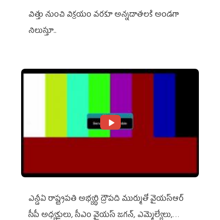
విత్తు నుంచి విక్రయం వరకూ అన్నదాతలకి అండగా
నిలుస్తూ..
ఎన్డీఏ రాష్ట్ర‌ప‌తి అభ్య‌ర్థి ద్రౌప‌ది ముర్ముతో వైయ‌స్ఆర్
సీపీ అధ్య‌క్షులు, సీఎం వైయ‌స్ జ‌గ‌న్, ఎమ్మెల్యేలు,