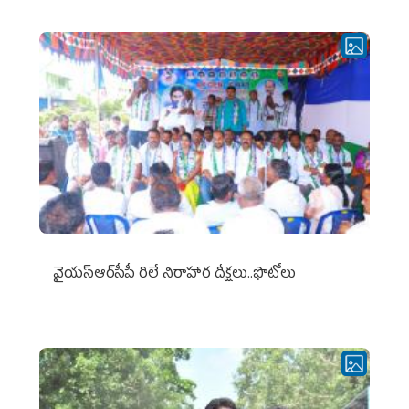
వైయ‌స్ఆర్‌సీపీ రిలే నిరాహార దీక్షలు..ఫొటోలు