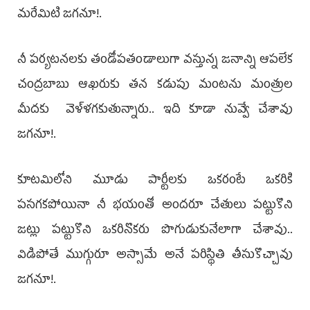
మరేమిటి జగనూ!.
నీ పర్యటనలకు తండోపతండాలుగా వస్తున్న జనాన్ని ఆపలేక
చంద్రబాబు ఆఖరుకు తన కడుపు మంటను మంత్రుల
మీదకు వెళ్ళగకుతున్నారు.. ఇది కూడా నువ్వే చేశావు
జగనూ!.
కూటమిలోని మూడు పార్టీలకు ఒకరంటే ఒకరికి
పసగకపోయినా నీ భయంతో అందరూ చేతులు పట్టుకొని
జట్లు పట్టుకొని ఒకరినొకరు పొగుడుకునేలాగా చేశావు..
విడిపోతే ముగ్గురూ అస్సామే అనే పరిస్థితి తీసుకొచ్చావు
జగనూ!.