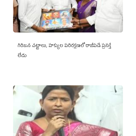
గిరిజన చట్టాలు, హక్కుల పరిరక్షణలో రాజీపడే ప్రసక్తే
లేదు