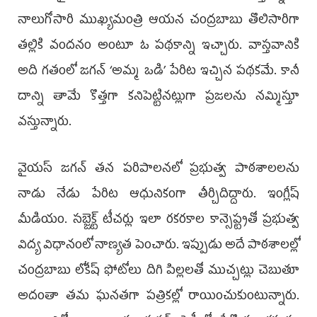
నాలుగోసారి ముఖ్యమంత్రి ఆయన చంద్రబాబు తొలిసారిగా
తల్లికి వందనం అంటూ ఓ పథకాన్ని ఇచ్చారు. వాస్తవానికి
అది గతంలో జగన్ ‘అమ్మ ఒడి’ పేరిట ఇచ్చిన పథకమే. కానీ
దాన్ని తామే కొత్తగా కనిపెట్టినట్లుగా ప్రజలను నమ్మిస్తూ
వస్తున్నారు.
వైయ‌స్ జగన్ తన పరిపాలనలో ప్రభుత్వ పాఠశాలలను
నాడు నేడు పేరిట ఆధునికంగా తీర్చిదిద్దారు. ఇంగ్లీష్
మీడియం. సబ్జెక్ట్ టీచర్లు ఇలా రకరకాల కాన్సెప్ట్లతో ప్రభుత్వ
విద్య విధానంలో నాణ్యత పెంచారు. ఇప్పుడు అదే పాఠశాలల్లో
చంద్రబాబు లోకేష్ ఫోటోలు దిగి పిల్లలతో ముచ్చట్లు చెబుతూ
అదంతా తమ ఘనతగా పత్రికల్లో రాయించుకుంటున్నారు.