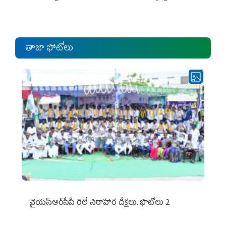
ఎంపీల స‌మావేశం
తాజా ఫోటోలు
వైయ‌స్ఆర్‌సీపీ రిలే నిరాహార దీక్షలు..ఫొటోలు 2