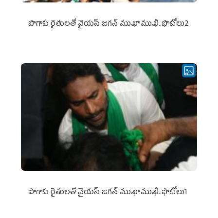
పొగాకు రైతుల‌తో వైయ‌స్ జ‌గ‌న్ ముఖాముఖి..ఫొటోలు2
పొగాకు రైతుల‌తో వైయ‌స్ జ‌గ‌న్ ముఖాముఖి..ఫొటోలు1