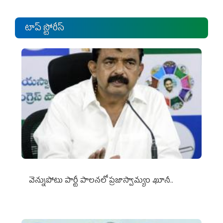
టాప్ స్టోరీస్
వెన్నుపోటు పార్టీ పాలనలో ప్రజాస్వామ్యం ఖూనీ..