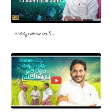
జగనన్న అజెండా సాంగ్….