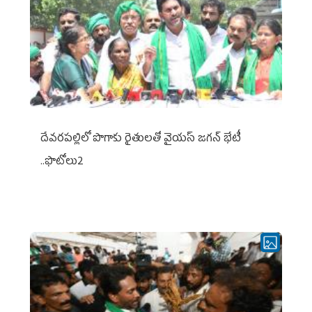
దేవరపల్లిలో పొగాకు రైతులతో వైయస్ జగన్ భేటీ
..ఫొటోలు2