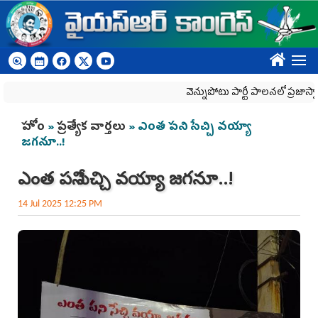
Skip to main content
????
వెన్నుపోటు పార్టీ పాలనలో ప్రజాస్వామ్యం ఖూ
You are here
హోం
»
ప్రత్యేక వార్తలు
» ఎంత పని సేచ్చి వయ్యా
జగనూ..!
ఎంత పని సేచ్చి వయ్యా జగనూ..!
14 Jul 2025 12:25 PM