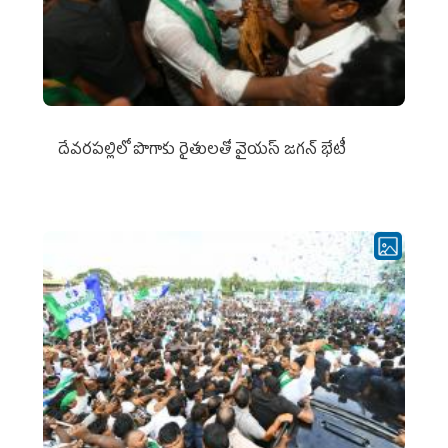
దేవరపల్లిలో పొగాకు రైతులతో వైయస్ జగన్ భేటీ