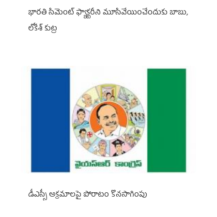
భారతి సిమెంట్ ఫ్యాక్టరీని మూసివేయించేందుకు బాబు,
లోకేశ్ కుట్ర
డీఎస్సీ అక్రమాలపై పోరాటం కొనసాగింపు