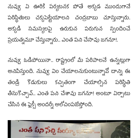
నువ్వు ఏ ఊరికి పర్యటనక పోతే అక్కడ ముందుగానే
పరిస్థితులు చక్కపెట్టేయాలని చంద్రబాబు చూస్తున్నారు.
అక్కడి సమస్యలపై ఉరుకున పరుగున స్పందించే
ప్రయత్నమూ చేస్తున్నారు.. ఎంత పని చేసావు జగనూ!.
నువ్వు ఓడిపోయినా.. రాష్ట్రంలో మీ పరిపాలనే ఉన్నట్లుగా
అనిపిస్తుంది. నువ్వు ఏం చేయాలనుకుంటున్నావో దాన్ని ఈ
తండ్రి కొడుకులు కచ్చితంగా చేయాల్సిన పరిస్థితి
తీసుకొచ్చావ్‌.. ఎంత పని చేశావు జగనూ! అంటూ ఏర్పాటు
చేసిన ఈ ఫ్లెక్సీ అందర్నీ ఆలోచింపజేస్తోంది.