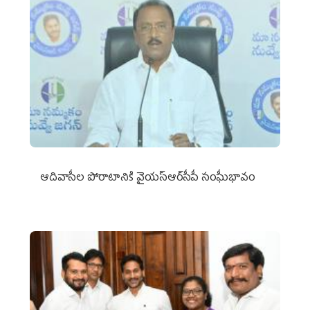
ఆదివాసీల పోరాటానికి వైయ‌స్ఆర్‌సీపీ సంఘీభావం