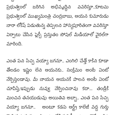
ప్ర‌భుత్వంలో జ‌రిగిన అభివృద్ధిని వివ‌రిస్తూ..కూట‌మి
ప్ర‌భుత్వంలో ముఖ్య‌మంత్రి చంద్ర‌బాబు, ఆయ‌న కుమారుడు
నారా లోకేష్ ప‌డుతున్న తిప్ప‌ల‌ని హాస్య‌పూరితంగా వివ‌రిస్తూ
ఏర్పాటు చేసిన ఫ్లెక్సీ ప్ర‌స్తుతం సోష‌ల్ మీడియాలో వైర‌ల్‌గా
మారింది.
ఎంత పని సేచ్చి వయ్యా జగనూ.. ఎంగిలి చేత్తో కాకిని కూడా
తోలడం ఇష్టం లేని ఆయనకు.. సంక్షేమం అంటే ఏంటో
నేర్పిస్తండావు. మీ నాయన ఆయనకి పాలన అంటే ఏంటో
చూపిస్తే,ఇప్పుడు నువ్వు నేర్పించినావు కదా... తండ్రికి
మించిన తనయుడువు అయితివి అబ్బా.. ఎంత పని సేచ్చి
వయ్యా జగనూ.. అంటూ కడప ఆర్ట్స్ కాలేజీ వద్ద గుర్తు