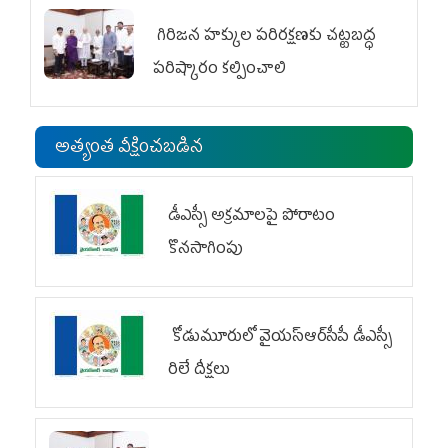
గిరిజన హక్కుల పరిరక్షణకు చట్టబద్ధ
పరిష్కారం కల్పించాలి
అత్యంత వీక్షించబడిన
డీఎస్సీ అక్రమాలపై పోరాటం
కొనసాగింపు
కోడుమూరులో వైయ‌స్ఆర్‌సీపీ డీఎస్సీ
రిలే దీక్షలు