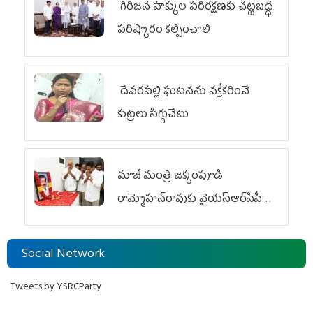
గిరిజన హక్కుల పరిరక్షణకు చట్టబద్ధ
పరిష్కారం కల్పించాలి
దేవరపల్లి ఘటనను వక్రీకరించే
కుట్రలు సిగ్గుచేటు
మాజీ మంత్రి జక్కంపూడి
రామ్మోహన్‌రావుకు వైయ‌స్ఆర్‌సీపీ
ఘన నివాళి
Social Network
Tweets by YSRCParty