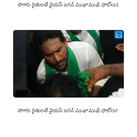
పొగాకు రైతుల‌తో వైయ‌స్ జ‌గ‌న్ ముఖాముఖి..ఫొటోలు2
పొగాకు రైతుల‌తో వైయ‌స్ జ‌గ‌న్ ముఖాముఖి..ఫొటోలు1