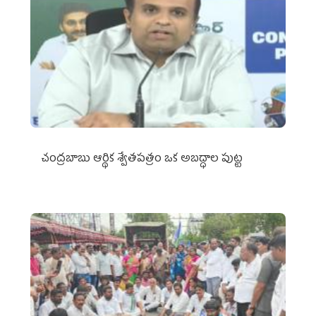
చంద్రబాబు ఆర్థిక శ్వేతపత్రం ఒక అబద్ధాల పుట్ట