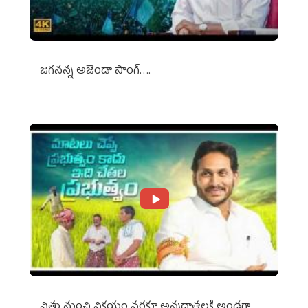
జగనన్న అజెండా సాంగ్….
విత్తు నుంచి విక్రయం వరకూ అన్నదాతలకి అండగా