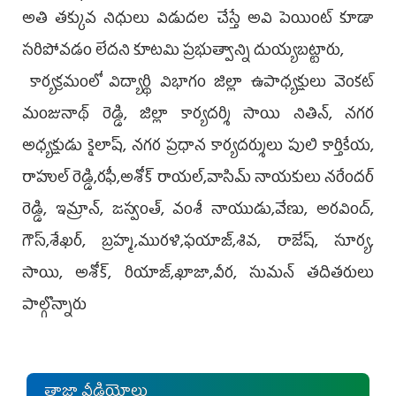
అతి తక్కువ నిధులు విడుదల చేస్తే అవి పెయింట్ కూడా
సరిపోవడం లేదని కూటమి ప్రభుత్వాన్ని దుయ్యబట్టారు,
కార్యక్రమంలో విద్యార్థి విభాగం జిల్లా ఉపాధ్యక్షులు వెంకట్
మంజునాథ్ రెడ్డి, జిల్లా కార్యదర్శి సాయి నితిన్, నగర
అధ్యక్షుడు కైలాష్, నగర ప్రధాన కార్యదర్శులు పులి కార్తికేయ,
రాహుల్ రెడ్డి,రఫీ,అశోక్ రాయల్,వాసిమ్ నాయకులు నరేందర్
రెడ్డి, ఇమ్రాన్, జస్వంత్, వంశీ నాయుడు,వేణు, అరవింద్,
గౌస్,శేఖర్, బ్రహ్మ,మురళి,ఫయాజ్,శివ, రాజేష్, సూర్య,
సాయి, అశోక్, రియాజ్,ఖాజా,వీర, సుమన్ తదితరులు
పాల్గొన్నారు
తాజా వీడియోలు