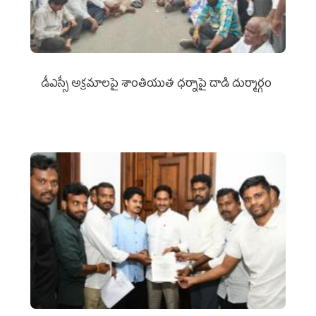
డీఎస్సీ అక్రమాలపై శాంతియుత ధర్నాపై దాడి దుర్మార్గం