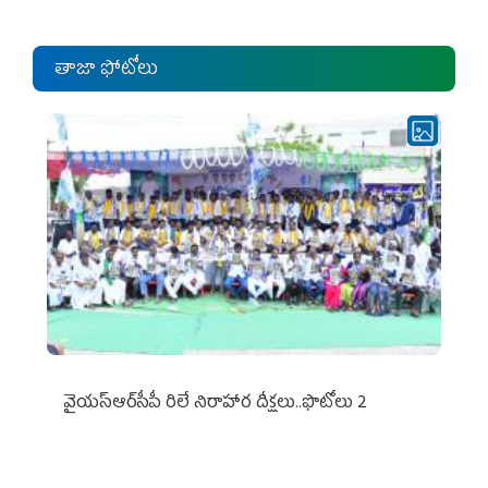
తాజా ఫోటోలు
వైయ‌స్ఆర్‌సీపీ రిలే నిరాహార దీక్షలు..ఫొటోలు 2