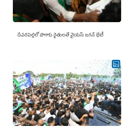
దేవరపల్లిలో పొగాకు రైతులతో వైయస్ జగన్ భేటీ