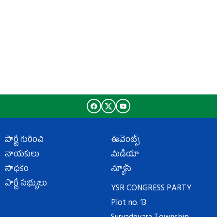
పార్టీ గురించి
ఈవెంట్స్
నాయకులు
మీడియా
సాధకం
న్యూస్
పార్టీ సభ్యులు
YSR CONGRESS PARTY
Plot no. 13