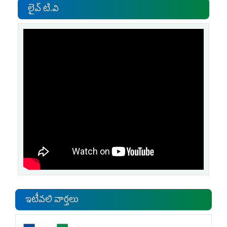
లైవ్ టి.వి
ఇటీవలి వార్తలు