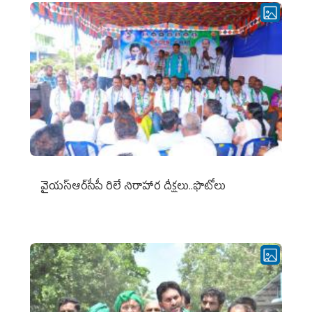
వైయ‌స్ఆర్‌సీపీ రిలే నిరాహార దీక్షలు..ఫొటోలు