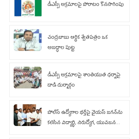
డీఎస్సీ అక్రమాలపై పోరాటం కొనసాగింపు
చంద్రబాబు ఆర్థిక శ్వేతపత్రం ఒక
అబద్ధాల పుట్ట
డీఎస్సీ అక్రమాలపై శాంతియుత ధర్నాపై
దాడి దుర్మార్గం
పోలీస్ ఉద్యోగాల భర్తీపై వైయస్ జగన్‌ను
కలిసిన విద్యార్థి, నిరుద్యోగ, యువజన
జేఏసీ