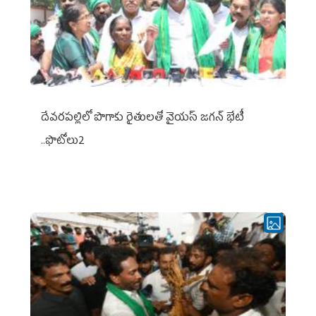
దేవరపల్లిలో పొగాకు రైతులతో వైయస్ జగన్ భేటీ
..ఫొటోలు2