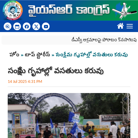
Skip to main content
????
డీఎస్సీ అక్రమాలపై పోరాటం కొనసాగింపు
You are here
హోం
»
టాప్ స్టోరీస్
» సంక్షేమ గృహాల్లో వ‌స‌తులు క‌రువు
సంక్షేమ గృహాల్లో వ‌స‌తులు క‌రువు
14 Jul 2025 4:31 PM