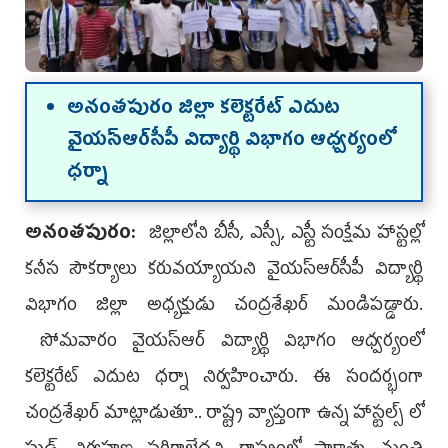
అనంత‌పురం జిల్లా క‌లెక్ట‌రేట్ ఎదుట
వైయ‌స్ఆర్‌సీపీ విద్యార్థి విభాగం ఆధ్వ‌ర్యంలో
ధ‌ర్నా
అనంతపురం:
జిల్లాలోని బీసీ, ఎస్సీ, ఎస్టీ సంక్షేమ హాస్టల్లో
క‌నీస సౌక‌ర్యాలు క‌రువ‌య్యాయ‌ని వైయ‌స్ఆర్‌సీపీ విద్యార్థి
విభాగం జిల్లా అధ్య‌క్షుడు చంద్ర‌శేఖ‌ర్ మండిప‌డ్డారు.
సోమ‌వారం వైయ‌స్ఆర్ విద్యార్థి విభాగం ఆధ్వ‌ర్యంలో
క‌లెక్ట‌రేట్ ఎదుట ధ‌ర్నా నిర్వ‌హించారు. ఈ సంద‌ర్భంగా
చంద్ర‌శేఖ‌ర్ మాట్లాడుతూ.. రాష్ట్ర‌ వ్యాప్తంగా ఉన్న హాస్టల్స్ లో