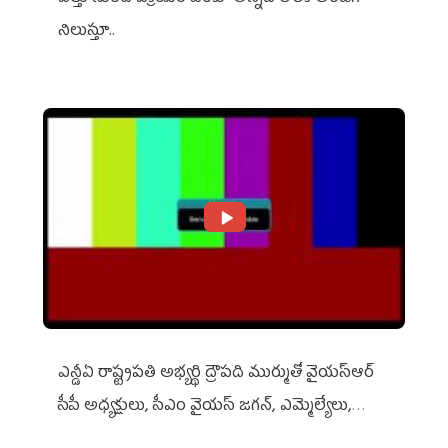
నిలుస్తూ..
ఎన్డీఏ రాష్ట్ర‌ప‌తి అభ్య‌ర్థి ద్రౌప‌ది ముర్ముతో వైయ‌స్ఆర్
సీపీ అధ్య‌క్షులు, సీఎం వైయ‌స్ జ‌గ‌న్, ఎమ్మెల్యేలు,
ఎంపీల స‌మావేశం