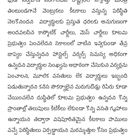
ఫుడ్ నిర్వహణ సరిగాలేదని రాష్ట్రంలో సాక్షాత్తు మంత్రి
తింటుండగానే వెంట్రుకలు కీటకాలు వస్తున్న పరిస్థితి
నెలకొనిందని విద్యార్థులకు ప్రస్తుత ధరలకు అనుగుణంగా
అందవలసిన కాస్మోటిక్ చార్జీలు, మెస్ చార్జీలు కూటమి
ప్రభుత్వం పెంచలేదని సకాలంలో వాటిని ఇవ్వకుండా తీవ్ర
జాప్యం చేస్తున్నదని హాస్టల్స్ వర్కర్స్ సమస్య అధికంగా
ఉన్నదని విద్యార్థుల సంఖ్యను ఆధారంగా చేసుకుని వర్కర్లను
పెంచాలని, మూలిక వసతులు లేక విద్యార్థులు ఇబ్బంది
పడుతున్నారని కనీస సౌకర్యాలైన మరుగుదొడ్లు రిపేరు కూడా
చేయించలేని దుస్థితిలో కూటమి ప్రభుత్వం ఉన్నదని కొన్ని
ప్రాంతాల్లో తలుపులు కిటికీలు లేకుండా కొన్ని వసతి గృహాలు
ఉన్నాయని తద్వారా విషపూరితమైన కీటకాలు పాములు
వచ్చే పరిస్థితులు ఏర్పడ్డాయని మరమ్మత్తుల కోసం ప్రభుత్వం