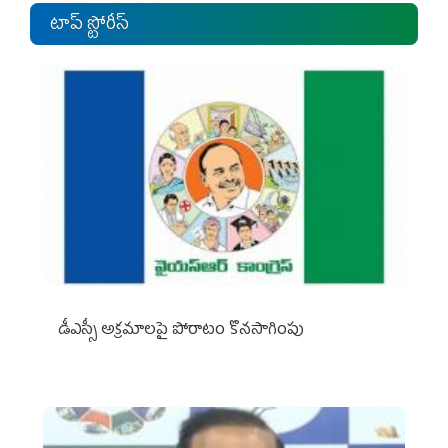
టాప్ స్టోరీస్
డీఎస్సీ అక్రమాలపై పోరాటం కొనసాగింపు