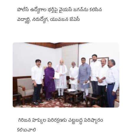
పోలీస్ ఉద్యోగాల భర్తీపై వైయస్ జగన్‌ను కలిసిన
విద్యార్థి, నిరుద్యోగ, యువజన జేఏసీ
గిరిజన హక్కుల పరిరక్షణకు చట్టబద్ధ పరిష్కారం
కల్పించాలి