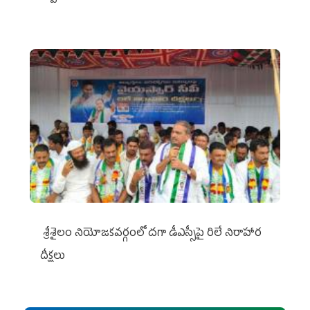
శ్రీశైలం నియోజకవర్గంలో దగా డీఎస్సీపై రిలే నిరాహార
దీక్షలు