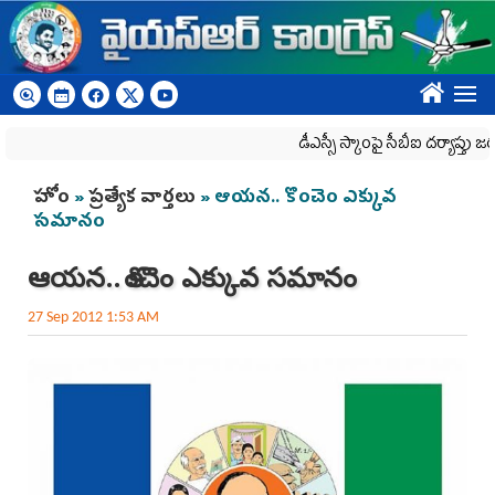
Skip to main content
????
డీఎస్సీ స్కాంపై సీబీఐ దర్యాప్తు జరగాల్సిందే
You are here
హోం
»
ప్రత్యేక వార్తలు
» ఆయన.. కొంచెం ఎక్కువ
సమానం
ఆయన.. కొంచెం ఎక్కువ సమానం
27 Sep 2012 1:53 AM