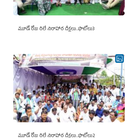
మూడో రోజు రిలే నిరాహార దీక్షలు..ఫొటోలు3
మూడో రోజు రిలే నిరాహార దీక్షలు..ఫొటోలు2