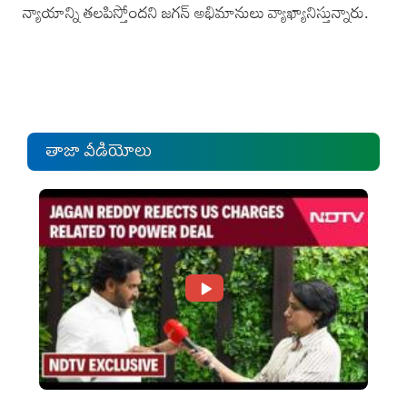
న్యాయాన్ని తలపిస్తోందని జగన్ అభిమానులు వ్యాఖ్యానిస్తున్నారు.
తాజా వీడియోలు