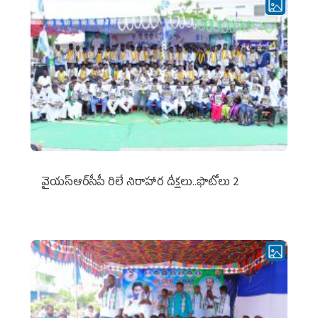
వైయ‌స్ఆర్‌సీపీ రిలే నిరాహార దీక్షలు..ఫొటోలు 2