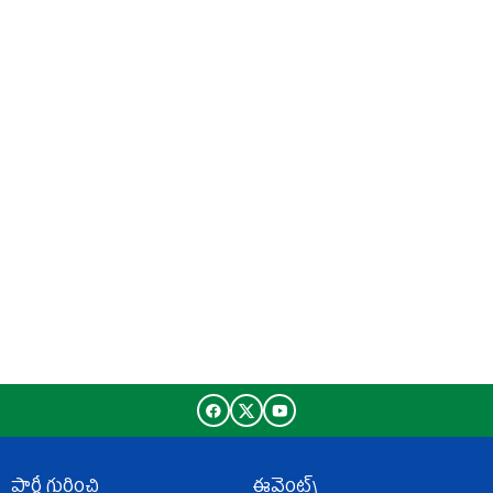
పార్టీ గురించి
ఈవెంట్స్