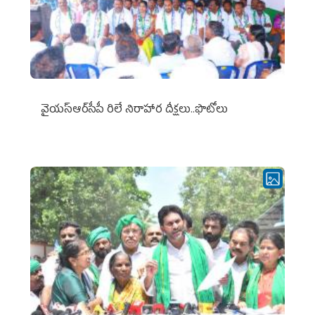
వైయ‌స్ఆర్‌సీపీ రిలే నిరాహార దీక్షలు..ఫొటోలు