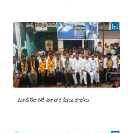
మూడో రోజు రిలే నిరాహార దీక్షలు..ఫొటోలు