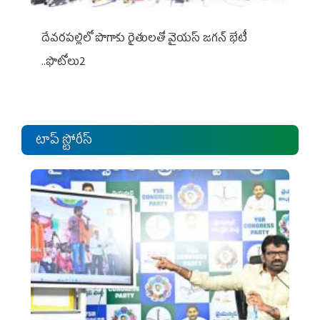
దేవరపల్లిలో పొగాకు రైతులతో వైయస్ జగన్ భేటీ
..ఫొటోలు2
టాప్ స్టోరీస్