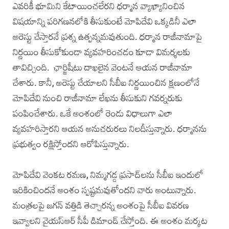
ఎవరికీ భూమిని కేటాయించలేరని ధర్మాన వ్యాఖ్యానించిన
విషయాన్ని పరిగణనలోకి తీసుకుంటే మోపిదేవి ఒక్కడినీ ఎలా
అరెస్టు చేస్తారనే ప్రశ్న ఉత్పన్నమవుతుంది. ధర్మాన రాజీనామాపై
నిర్ణయిం తీసుకోకుండా వ్యవహరించడం కూడా విమర్శలకు
తావిచ్చింది. ఛార్జిషీటు దాఖలైన వెంటనే ఆయన రాజీనామా
చేశారు. కానీ, అరెస్టు చేయాలని సీబీఐ నిర్ణయించిన క్షణంలోనే
మోపిదేవి నుంచి రాజీనామా లేఖను తీసుకుని గవర్నరుకు
పంపించేశారు. ఒకే అంశంలో రెండు విధాలుగా ఎలా
వ్యవహరిస్తారని ఆయన అనుచరురలు నిలదీస్తున్నారు. ధర్మానను
ప్రభుత్వం రక్షిస్తోందని ఆరోపిస్తున్నారు.
మోపిదేవి వెంకట రమణ, నిమ్మగడ్డ ప్రసాద్‌లను సీబీఐ ఇందులో
ఇరికించిందనే అంశం స్పష్టమవుతోందని వారు అంటున్నారు.
మంత్రలపై జగన్ వత్తిడి తెచ్చారన్న అంశంపై సీబీఐ వివరణ
ఇవ్వాలని వైయస్ఆర్ సీపీ డిమాండ్ చేస్తోంది. ఈ అంశం మర్కట