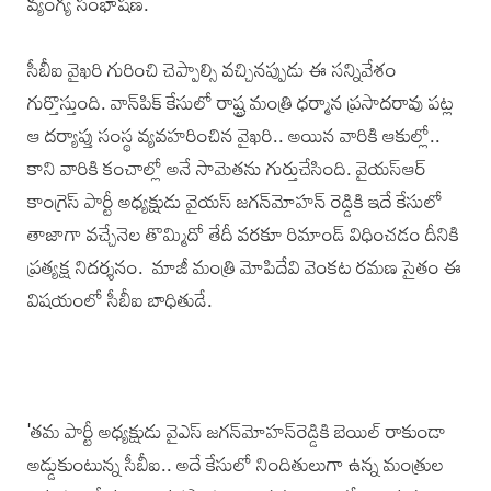
వ్యంగ్య సంభాషణ.
సీబీఐ వైఖరి గురించి చెప్పాల్సి వచ్చినప్పుడు ఈ సన్నివేశం
గుర్తొస్తుంది. వాన్‌పిక్ కేసులో రాష్ట్ర మంత్రి ధర్మాన ప్రసాదరావు పట్ల
ఆ దర్యాప్తు సంస్థ వ్యవహరించిన వైఖరి.. అయిన వారికి ఆకుల్లో..
కాని వారికి కంచాల్లో అనే సామెతను గుర్తుచేసింది. వైయస్ఆర్
కాంగ్రెస్ పార్టీ అధ్యక్షుడు వైయస్ జగన్‌మోహన్ రెడ్డికి ఇదే కేసులో
తాజాగా వచ్చేనెల తొమ్మిదో తేదీ వరకూ రిమాండ్ విధించడం దీనికి
ప్రత్యక్ష నిదర్శనం. మాజీ మంత్రి మోపిదేవి వెంకట రమణ సైతం ఈ
విషయంలో సీబీఐ బాధితుడే.
'తమ పార్టీ అధ్యక్షుడు వైఎస్ జగన్‌మోహన్‌రెడ్డికి బెయిల్ రాకుండా
అడ్డుకుంటున్న సీబీఐ.. అదే కేసులో నిందితులుగా ఉన్న మంత్రుల