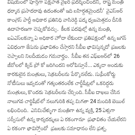
విషయంలో పూర్తిగా పక్షపాత వైఖరి ప్రదర్శించిందనీ, రాష్ట్ర మంత్రి
ధర్మాన ప్రసాదరావు ఉదంతంతో ఇది బహిర్గతమైందనీ' వైఎస్‌ఆర్
కాంగ్రెస్ పార్టీ అధికార ప్రతినిధి వాసిరెడ్డి పద్మ ధ్వజమెత్తడం దీనికి
ఉదాహరణగా చెప్పుకోవచ్చు. కీలక పదవుల్లో ఉన్న మంత్రి,
ఐఏఎస్‌లకన్నా ఏ అధికార హోదా లేకుండా ప్రతిపక్షంలో ఉన్న జగన్
ఏవిధంగా కేసును ప్రభావితం చేస్తారని సీబీఐ భావిస్తున్నదో ప్రజలకు
చెప్పాలని నిలదీయడం గమనార్హం. సీబీఐ తన ఎఫ్‌ఐఆర్‌లో 26
జీవోలలో క్విడ్ ప్రో కో జరిగిందని ఆరోపిస్తూనే... ఎక్కడా అందుకు
కారకులైన మంత్రులు, సెక్రటరీలను పేర్కొనలేదు. సుప్రీంకోర్టు
నోటీసులు ఇవ్వడంతో గత్యంతరంలేక చార్జీషీట్లలో ఒకరిద్దరు
మంత్రులు, కొందరు సెక్రటరీలను చేర్చింది. సీబీఐ దాఖలు చేసిన
నాలుగవ చార్జిషీట్‌లో నలుగురికి తప్ప మిగతా 24 మందికి బెయిల్
లభించింది. ఎనిమిదేళ్ళుగా మంత్రిగా ఉన్న వ్యక్తి, 25 ఏళ్లుగా
సర్వీసులో ఉన్న కార్యదర్శులు ఏ రకంగానూ ప్రభావితం చేయలేరని
ఏ రకంగా భావిస్తోందో ప్రజలకు సమాధానం లేని ప్రశ్న.