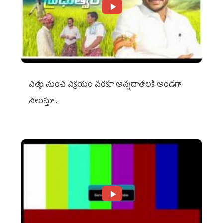
విత్తు నుంచి విక్రయం వరకూ అన్నదాతలకి అండగా
నిలుస్తూ..