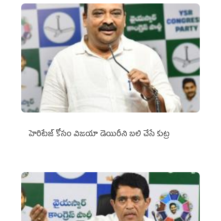
హెరిటేజ్ కోసం విజయా డెయిరీని బలి చేసే కుట్ర‌