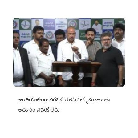
శాంతియుతంగా నిరసన తెలిపే హక్కును కాలరాసే
అధికారం ఎవరికీ లేదు