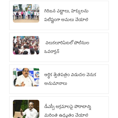
గిరిజన చట్టాలు, హక్కులను
పటిష్టంగా అమలు చేయాలి
చిలుక‌లూరిపేట‌లో పోలీసుల
ఓవ‌రాక్ష‌న్‌
ఆర్థిక శ్వేతపత్రం విడుదల వెనుక
అనుమానాలు
డీఎస్సీ అక్రమాలపై పోరాటాన్ని
మరింత ఉధృతం చేయాలి