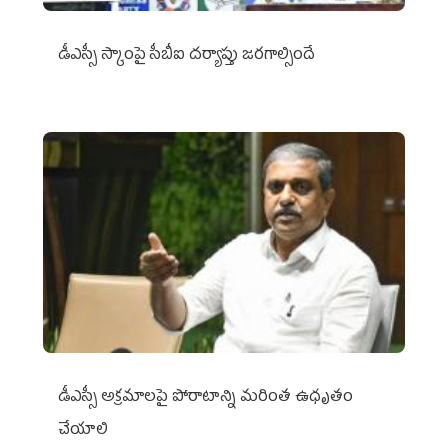
డీఎస్సీ స్కాంపై సీబీఐ దర్యాప్తు జరగాల్సిందే
డీఎస్సీ అక్రమాలపై పోరాటాన్ని మరింత ఉధృతం
చేయాలి