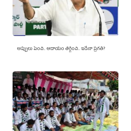
అప్పులు పెంచి.. ఆదాయం తగ్గించి.. ఇదేనా ప్రగతి?