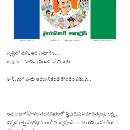
సృష్టిలో మగ, ఆడ సమానం...
అవును సమానమే సందేహమేముంది..
కానీ, మగ వాడు ఆడదానికంటె కొంచెం ఎక్కువ..
ఇది రాధాగోపాళం చలనచిత్రంలో స్త్రీపురుష సమానత్వంపై లక్ష్మి,
విష్ణుమూర్తి పాత్రధారులతో ముళ్ళపూడి వెంకట రమణ పలికించిన