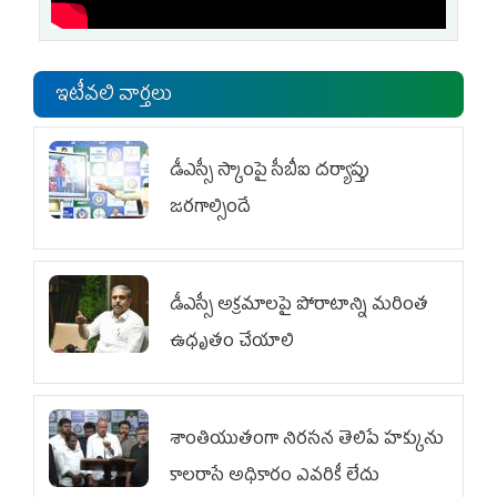
ఇటీవలి వార్తలు
డీఎస్సీ స్కాంపై సీబీఐ దర్యాప్తు
జరగాల్సిందే
డీఎస్సీ అక్రమాలపై పోరాటాన్ని మరింత
ఉధృతం చేయాలి
శాంతియుతంగా నిరసన తెలిపే హక్కును
కాలరాసే అధికారం ఎవరికీ లేదు