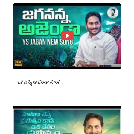
జగనన్న అజెండా సాంగ్….