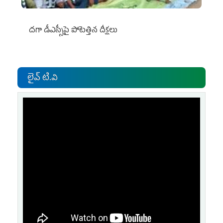
దగా డీఎస్సీపై పోటెత్తిన దీక్షలు
లైవ్ టి.వి