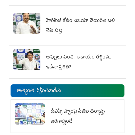
హెరిటేజ్ కోసం విజయా డెయిరీని బలి
చేసే కుట్ర‌
అప్పులు పెంచి.. ఆదాయం తగ్గించి..
ఇదేనా ప్రగతి?
అత్యంత వీక్షించబడిన
డీఎస్సీ స్కాంపై సీబీఐ దర్యాప్తు
జరగాల్సిందే