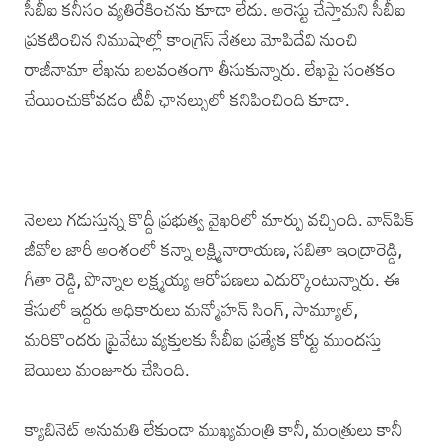
సీబీఐ కనీసం వ్యతిరేకించను కూడా లేదు. అరెస్టు చేస్తామని సీబీఐ
ప్రకటించిన నిముషాల్లో కాంగ్రెస్ నేతలు మోపిదేవి నుంచి
రాజీనామా లేఖను బలవంతంగా తీసుకున్నారు. లేఖపై సంతకం
చేయించుకోవడం టీవీ ఛానల్సులో కనిపించింది కూడా.
నెలలు గడుస్తున్న కొద్దీ ప్రభుత్వ వైఖరిలో మార్పు వచ్చింది. వాన్‌పిక్
జీవోల జారీ అంశంలో కన్నా లక్ష్మినారాయణ, సబితా ఇంద్రారెడ్డి,
గీతా రెడ్డి, పొన్నాల లక్ష్మయ్య ఆరోపణలు ఎదుర్కొంటున్నారు. ఈ
కేసులో ఇద్దరు అధికారులు మన్మోహన్ సింగ్, సామ్యూల్,
మరికొందరు ప్రైవేటు వ్యక్తులకు సీబీఐ ప్రత్యేక కోర్టు ముందస్తు
బెయిలు మంజూరు చేసింది.
క్యాబినెట్ అనుమతి లేకుండా ముఖ్యమంత్రి కానీ, మంత్రులు కానీ