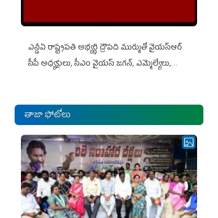
ఎన్డీఏ రాష్ట్ర‌ప‌తి అభ్య‌ర్థి ద్రౌప‌ది ముర్ముతో వైయ‌స్ఆర్
సీపీ అధ్య‌క్షులు, సీఎం వైయ‌స్ జ‌గ‌న్, ఎమ్మెల్యేలు,
ఎంపీల స‌మావేశం
తాజా ఫోటోలు