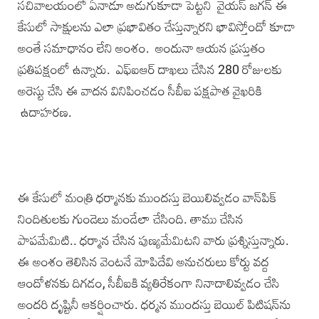
సచివాలయంలో ఏనాడూ అడుగుకూడా పెట్టని వైయస్ జగన్ ఈ
కేసులో సాక్షులను ఎలా ప్రభావితం చేస్తున్నారని భావిస్తోందో కూడా
అంతే సమాధానం లేని అంశం. అందునా ఆయన ప్రస్తుతం
ప్రతిపక్షంలో ఉన్నారు. ఎఫ్‌ఐఆర్ దాఖలు చేసిన 280 రోజులకు
అరెస్టు చేసి ఈ వాదన వినిపించడం సీబీఐ పక్షపాత వైఖరికి
ఉదాహరణ.
ఈ కేసులో మంత్రి ధర్మానకు ముందస్తు బెయిలివ్వడం వాన్‌పిక్
నిందితులకు గుండెలు మండేలా చేసింది. తాము చేసిన
పాపమేమిటి.. ధర్మాన చేసిన పుణ్యమేమిటని వారు ప్రశ్నిస్తున్నారు.
ఈ అంశం తెలిసిన వెంటనే మోపిదేవి అనుచరులు కోర్టు వద్ద
ఆందోళనకు దిగడం, సీబీఐకి వ్యతిరేకంగా నినాదాలివ్వడం చేసి
అందరి దృష్టినీ ఆకర్షించారు. ధర్మన ముందస్తు బెయిల్ పిటిషన్‌ను