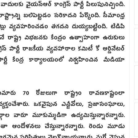
ాదులకు వైయస్ఆర్‌ కాంగ్రెస్‌ పార్టీ పిలుపునిచ్చింది.
ట్రాన్ని బలిపెట్టడం సరికాదని పేర్కొంది. సీమాంధ్ర
ినట్లు వ్యవహరించడం తగదని దుయ్యబట్టింది. టిడిపి
ోనే రాష్ట్ర విభజనకు కేంద్రం ఉత్సాహంగా ఉరుకులు
ెస్‌ పార్టీ రాజకీయ వ్యవహారాల కమిటీ కో ఆర్డినేటర్‌
టీ కేంద్ర కార్యాలయంలో నిర్వహించిన మీడియా
ుమారు 70 రోజులుగా రాష్ట్రం రావణకాష్టంలా
తంచేశారు. ఒకవైపున ఎన్జీవోలు, ప్రజాసంఘాలు,
వర్గాల వారూ మూకుమ్మడిగా ఉద్యమిస్తున్నారన్నారు.
ంతా ఆందోళనలు చేస్తున్నారన్నారు. రెండు మూడు