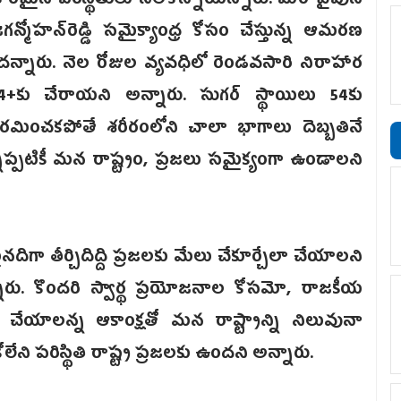
అంధకారమైన పరిస్థితులు నెలకొన్నాయన్నారు. మరో వైపున
‌ జగన్మోహన్‌రెడ్డి సమైక్యాంధ్ర కోసం చేస్తున్న ఆమరణ
ిందన్నారు. నెల రోజుల వ్యవధిలో రెండవసారి నిరాహార
న్లు 4+కు చేరాయని అన్నారు. సుగర్‌ స్థాయిలు 54కు
విరమించకపోతే శరీరంలోని చాలా భాగాలు దెబ్బతినే
న్నప్పటికీ మన రాష్ట్రం, ప్రజలు సమైక్యంగా ఉండాలని
నదిగా తీర్చిదిద్ది ప్రజలకు మేలు చేకూర్చేలా చేయాలని
్కొన్నారు. కొందరి స్వార్థ ప్రయోజనాల కోసమో, రాజకీయ
ి చేయాలన్న ఆకాంక్షతో మన రాష్ట్రాన్ని నిలువునా
లేని పరిస్థితి రాష్ట్ర ప్రజలకు ఉందని అన్నారు.