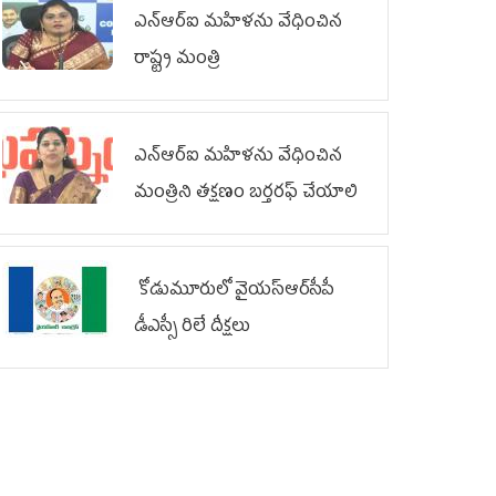
ఎన్‌ఆర్‌ఐ మహిళను వేధించిన
రాష్ట్ర మంత్రి
ఎన్ఆర్ఐ మహిళను వేధించిన
మంత్రిని త‌క్ష‌ణం బ‌ర్త‌ర‌ఫ్ చేయాలి
కోడుమూరులో వైయ‌స్ఆర్‌సీపీ
డీఎస్సీ రిలే దీక్షలు