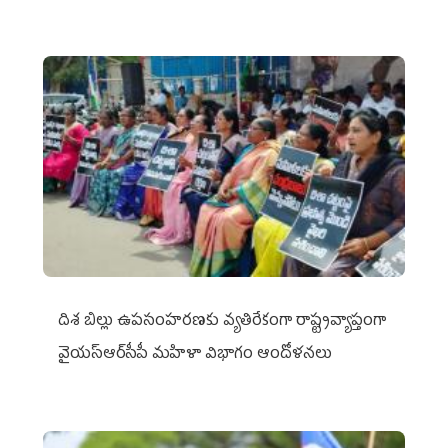
దిశ బిల్లు ఉపసంహరణకు వ్యతిరేకంగా రాష్ట్రవ్యాప్తంగా
వైయ‌స్ఆర్‌సీపీ మహిళా విభాగం ఆందోళనలు