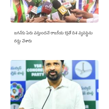
జగన్‌కు పేరు వస్తుందనే రాజకీయ కక్షతో దిశ వ్య‌వ‌స్థ‌ను
రద్దు చేశారు