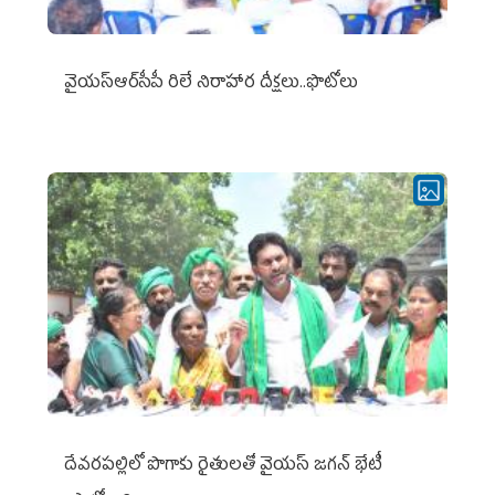
వైయ‌స్ఆర్‌సీపీ రిలే నిరాహార దీక్షలు..ఫొటోలు
దేవరపల్లిలో పొగాకు రైతులతో వైయస్ జగన్ భేటీ