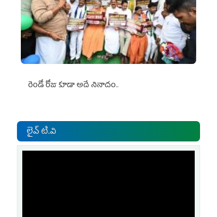
రెండో రోజు కూడా అదే నినాదం..
లైవ్ టి.వి