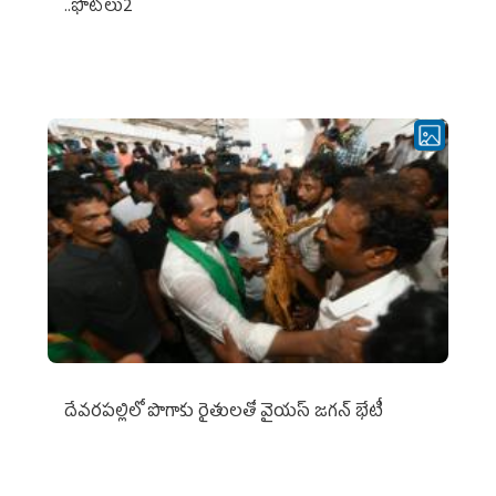
..ఫొటోలు2
దేవరపల్లిలో పొగాకు రైతులతో వైయస్ జగన్ భేటీ