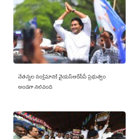
నేతన్నల సంక్షేమానికి వైయ‌స్ఆర్‌సీపీ ప్రభుత్వం
అండగా నిలిచింది