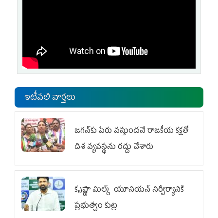
ఇటీవలి వార్తలు
జగన్‌కు పేరు వస్తుందనే రాజకీయ కక్షతో
దిశ వ్య‌వ‌స్థ‌ను రద్దు చేశారు
కృష్ణా మిల్క్‌ యూనియన్‌ నిర్వీర్యానికి
ప్రభుత్వం కుట్ర