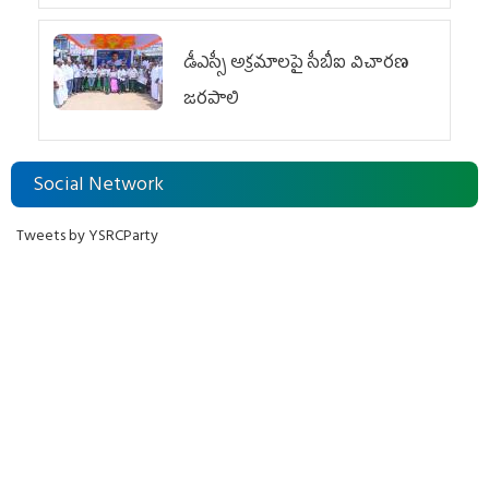
డీఎస్సీ అక్రమాలపై సీబీఐ విచారణ
జరపాలి
Social Network
Tweets by YSRCParty