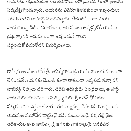
ఆయనను వేధించేందుకే సిసి కెమెరాలు ఏర్పాటు చేసి ములాఖత్‌లను
పర్యవేక్షిస్తోందన్నారు. ఆయనను ఎవరూ కలవకుండా ఇబ్బందులు
పెడుతోందని బాజిరెడ్డి మండిపడ్డారు. దేశంలో చాలా మంది
నాయకులపై సిబిఐ విచారణలు, ఆరోపణలు ఉన్నప్పటికీ యుపిఎ
ప్రభుత్వానికి అనుకూలంగా ఉన్నందునే వారిని
పట్టించుకోవడంలేదని విమర్శించారు.
కానీ ప్రజల మేలు కోరే శ్రీ జగన్మోహన్‌రెడ్డి యుపిఎకు అనుకూలంగా
లేనందుకే ఆయనకు బెయిల్‌ కూడా రాకుండా అడ్డుపడుతున్నారని
బాజిరెడ్డి నిప్పులు చెరిగారు. టిడిపి అధ్యక్షుడు చంద్రబాబు, ఆ పార్టీ
నాయకుడు యనమల రామకృష్ణుడుకు శ్రీ జగన్‌ ఫోబియా
పట్టుకుందని ఎద్దేవా చేశారు. గత ఎన్నికల్లో డిపాజిట్ కోల్పోయిన
యనమల‌ మహానేత డాక్టర్ వై‌యస్ కుటుంబంపై కక్ష గట్టి జైలు
అధికారుల కా‌ల్ జాబితా, శ్రీ జగ‌‌న్‌కు సౌకర్యాలపై అనవసర