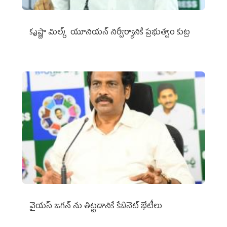
కృష్ణా మిల్క్‌ యూనియన్‌ నిర్వీర్యానికి ప్రభుత్వం కుట్ర
వైయ‌స్ జగన్‌ ను తిట్టడానికే కేబినెట్‌ భేటీలు