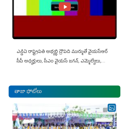
ఎన్డీఏ రాష్ట్ర‌ప‌తి అభ్య‌ర్థి ద్రౌప‌ది ముర్ముతో వైయ‌స్ఆర్
సీపీ అధ్య‌క్షులు, సీఎం వైయ‌స్ జ‌గ‌న్, ఎమ్మెల్యేలు,
ఎంపీల స‌మావేశం
తాజా ఫోటోలు