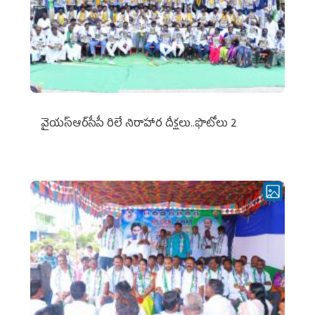
వైయ‌స్ఆర్‌సీపీ రిలే నిరాహార దీక్షలు..ఫొటోలు 2