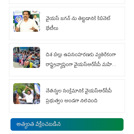
వైయ‌స్ జగన్‌ ను తిట్టడానికే కేబినెట్‌
భేటీలు
దిశ బిల్లు ఉపసంహరణకు వ్యతిరేకంగా
రాష్ట్రవ్యాప్తంగా వైయ‌స్ఆర్‌సీపీ మహిళా
విభాగం ఆందోళనలు
నేతన్నల సంక్షేమానికి వైయ‌స్ఆర్‌సీపీ
ప్రభుత్వం అండగా నిలిచింది
అత్యంత వీక్షించబడిన