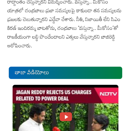
రాద్దాంతం చేస్తున్నారని విమర్శించారు. వస్తున్నా.. మీకోసం
యాత్రలో చంద్రబాబు ప్రజా సమస్యలపై కాకుండా తన సమస్యలను
ప్రజలకు చెబుతున్నారని ఎద్దేవా చేశారు. నీతి, నిజాయితీ లేని సిఎం
కిరణ్ ఇందిరమ్మ బాటతోను, చంద్రబాబు ‘వస్తున్నా.. మీకోసం’తో
రాజకీయంగా లబ్ధి పొందేందాలని ఎత్తులు వేస్తున్నారని బాజిరెడ్డి
ఆరోపించారు.
తాజా వీడియోలు