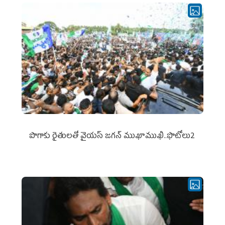
పొగాకు రైతుల‌తో వైయ‌స్ జ‌గ‌న్ ముఖాముఖి..ఫొటోలు2