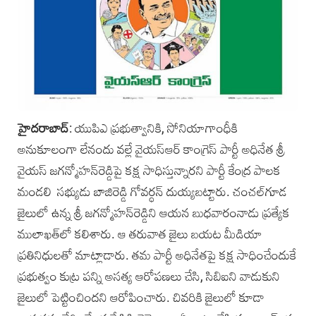
హైదరాబా‌ద్
: ‌యుపిఎ ప్రభుత్వానికి, సోనియాగాంధీకి
అనుకూలంగా లేనందు వల్లే వైయస్‌ఆర్ కాంగ్రె‌స్ పార్టీ అ‌ధినేత శ్రీ
వైయస్ జగ‌న్మోహన్‌రెడ్డిపై కక్ష సాధిస్తున్నారని పార్టీ కేంద్ర పాలక
మండలి సభ్యుడు బాజిరెడ్డి గోవర్ధన్ దుయ్యబట్టారు. చంచల్‌గూడ
జైలులో ఉన్న శ్రీ జగన్మోహన్‌రెడ్డిని ఆయన బుధవారంనాడు ప్రత్యేక
ములాఖత్‌లో కలిశారు. ఆ తరువాత జైలు బయట మీడియా
ప్రతినిధులతో మాట్లాడారు. తమ పార్టీ అధినేతపై కక్ష సాధించేందుకే
ప్రభుత్వం కుట్ర పన్ని అసత్య ఆరోపణలు చేసి, సిబిఐని వాడుకుని
జైలులో పెట్టించిందని ఆరోపించారు. చివరికి జైలులో కూడా