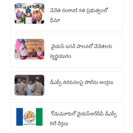
చేనేత రంగానికి గత ప్రభుత్వంలో
ధీమా
వైయ‌స్ జగన్ పాలనలో చేనేతలకు
స్వర్ణయుగం
డీఎస్సీ నిరసనలపై పోలీసు ఆంక్షలు
కోడుమూరులో వైయ‌స్ఆర్‌సీపీ డీఎస్సీ
రిలే దీక్షలు