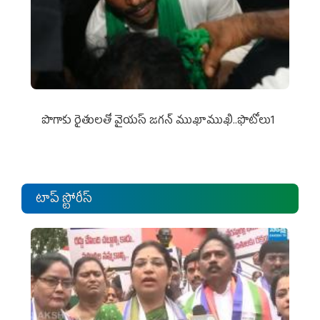
పొగాకు రైతుల‌తో వైయ‌స్ జ‌గ‌న్ ముఖాముఖి..ఫొటోలు1
టాప్ స్టోరీస్