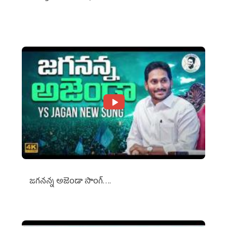
Against Media Groups
జగనన్న అజెండా సాంగ్….