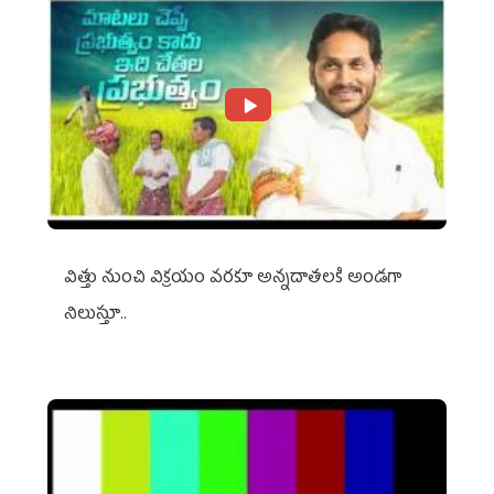
విత్తు నుంచి విక్రయం వరకూ అన్నదాతలకి అండగా
నిలుస్తూ..