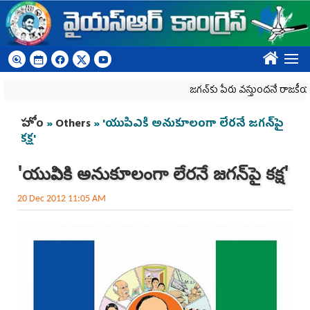
Skip to main content
????
జగన్‌కు పేరు వస్తుందనే రాజకీయ కక్షతో దిశ 
You are here
హోం
»
Others
» 'యుపిఎకి అనుకూలంగా లేరనే జగన్‌పై
కక్ష'
'యుపిఎకి అనుకూలంగా లేరనే జగన్‌పై కక్ష'
20 Dec 2012 11:05 AM