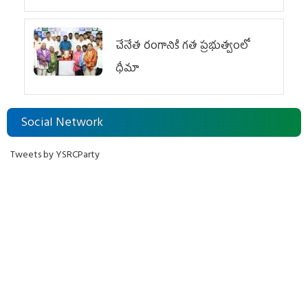
చేనేత రంగానికి గత ప్రభుత్వంలో
ధీమా
Social Network
Tweets by YSRCParty