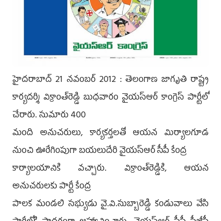
హైదరాబాద్ 21 నవంబర్ 2012 : తెలంగాణ జాగృతి రాష్ట్ర
కార్యదర్శి విక్రాంత్‌రెడ్డి బుధవారం వైయస్ఆర్ కాంగ్రెస్‌ పార్టీలో
చేరారు. సుమారు 400
మంది అనుచరులు, కార్యకర్తలతో ఆయన మిర్యాలగూడ
నుంచి ఊరేగింపుగా బయలుదేరి వైయస్ఆర్ సీపీ కేంద్ర
కార్యాలయానికి వచ్చారు. విక్రాంత్‌రెడ్డికి, ఆయన
అనుచరులకు పార్టీ కేంద్ర
పాలక మండలి సభ్యుడు వై.వి.సుబ్బారెడ్డి కండువాలు వేసి