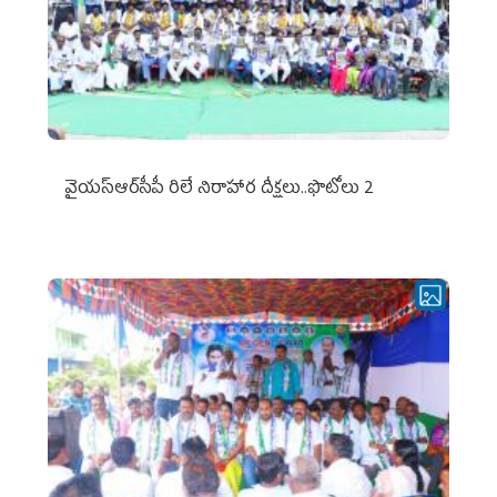
వైయ‌స్ఆర్‌సీపీ రిలే నిరాహార దీక్షలు..ఫొటోలు 2