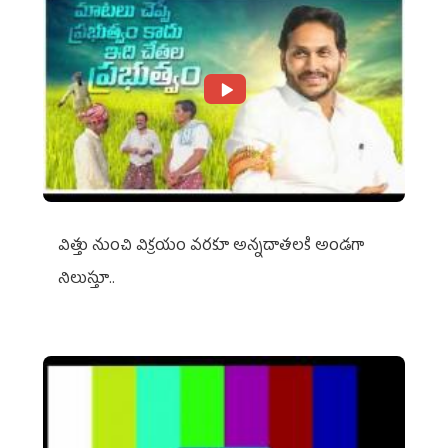
విత్తు నుంచి విక్రయం వరకూ అన్నదాతలకి అండగా
నిలుస్తూ..