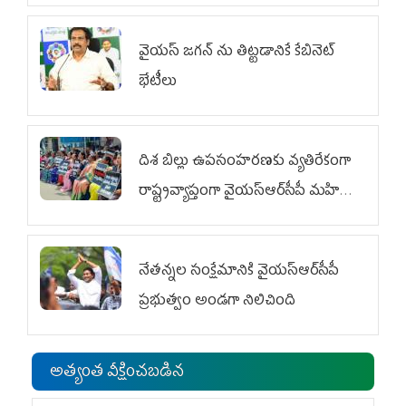
వైయ‌స్ జగన్‌ ను తిట్టడానికే కేబినెట్‌
భేటీలు
దిశ బిల్లు ఉపసంహరణకు వ్యతిరేకంగా
రాష్ట్రవ్యాప్తంగా వైయ‌స్ఆర్‌సీపీ మహిళా
విభాగం ఆందోళనలు
నేతన్నల సంక్షేమానికి వైయ‌స్ఆర్‌సీపీ
ప్రభుత్వం అండగా నిలిచింది
అత్యంత వీక్షించబడిన