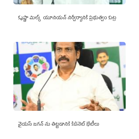
కృష్ణా మిల్క్‌ యూనియన్‌ నిర్వీర్యానికి ప్రభుత్వం కుట్ర
వైయ‌స్ జగన్‌ ను తిట్టడానికే కేబినెట్‌ భేటీలు