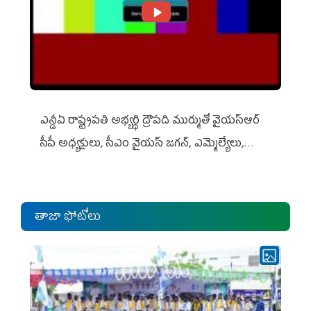
ఎన్డీఏ రాష్ట్ర‌ప‌తి అభ్య‌ర్థి ద్రౌప‌ది ముర్ముతో వైయ‌స్ఆర్
సీపీ అధ్య‌క్షులు, సీఎం వైయ‌స్ జ‌గ‌న్, ఎమ్మెల్యేలు,
ఎంపీల స‌మావేశం
తాజా ఫోటోలు