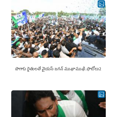
పొగాకు రైతుల‌తో వైయ‌స్ జ‌గ‌న్ ముఖాముఖి..ఫొటోలు2