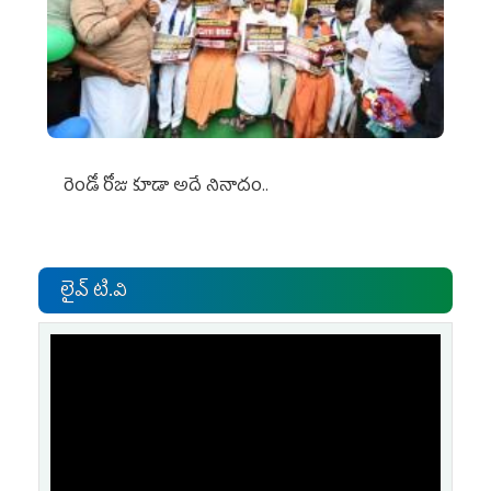
రెండో రోజు కూడా అదే నినాదం..
లైవ్ టి.వి