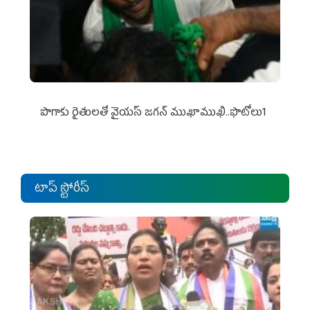
పొగాకు రైతుల‌తో వైయ‌స్ జ‌గ‌న్ ముఖాముఖి..ఫొటోలు1
టాప్ స్టోరీస్