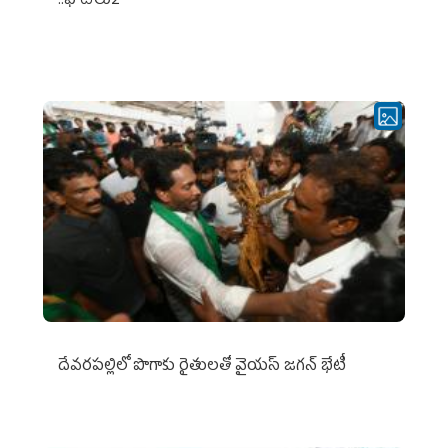
..ఫొటోలు2
దేవరపల్లిలో పొగాకు రైతులతో వైయస్ జగన్ భేటీ