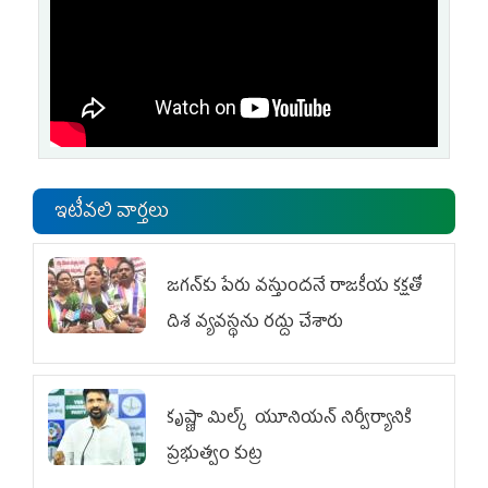
ఇటీవలి వార్తలు
జగన్‌కు పేరు వస్తుందనే రాజకీయ కక్షతో
దిశ వ్య‌వ‌స్థ‌ను రద్దు చేశారు
కృష్ణా మిల్క్‌ యూనియన్‌ నిర్వీర్యానికి
ప్రభుత్వం కుట్ర