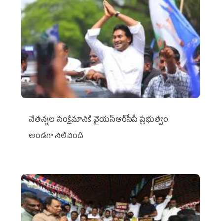
నేతన్నల సంక్షేమానికి వైయ‌స్ఆర్‌సీపీ ప్రభుత్వం
అండగా నిలిచింది