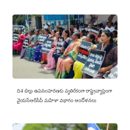
దిశ బిల్లు ఉపసంహరణకు వ్యతిరేకంగా రాష్ట్రవ్యాప్తంగా
వైయ‌స్ఆర్‌సీపీ మహిళా విభాగం ఆందోళనలు