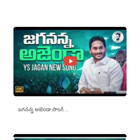
Against Media Groups
జగనన్న అజెండా సాంగ్….