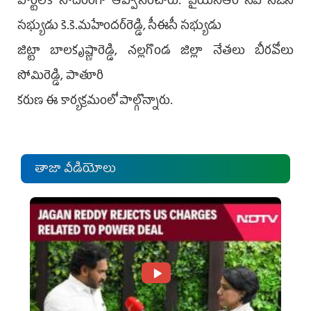
పార్టీలోకి సాదరంగా ఆహ్వానించారు. వైయస్ఆర్ సీపీ సీజీసీ
సభ్యుడు కె.కె.మహేందర్‌రెడ్డి, సీఈసీ సభ్యుడు
జిట్టా బాలకృష్ణారెడ్డి, నల్లగొండ జిల్లా నేతలు బీరవోలు
సోమిరెడ్డి, పాతూరి
కరుణ ఈ కార్యక్రమంలో పాల్గొన్నారు.
తాజా వీడియోలు