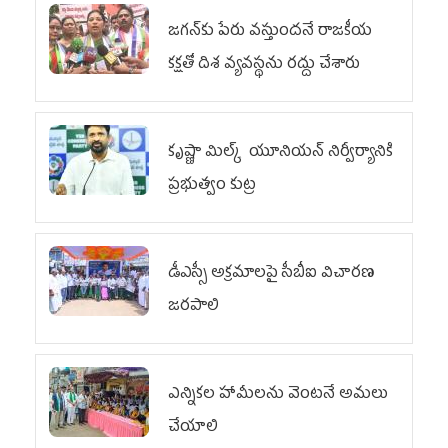
జగన్‌కు పేరు వస్తుందనే రాజకీయ
కక్షతో దిశ వ్య‌వ‌స్థ‌ను రద్దు చేశారు
కృష్ణా మిల్క్‌ యూనియన్‌ నిర్వీర్యానికి
ప్రభుత్వం కుట్ర
డీఎస్సీ అక్రమాలపై సీబీఐ విచారణ
జరపాలి
ఎన్నికల హామీలను వెంటనే అమలు
చేయాలి