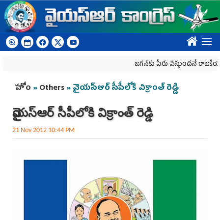
Skip to main content
????
జగన్‌కు పేరు వస్తుందనే రాజకీయ కక్షతో దిశ
You are here
హోం
»
Others
» వైయస్ఆర్ సీపీలోకి విక్రాంత్ రెడ్డి
వైయస్ఆర్ సీపీలోకి విక్రాంత్ రెడ్డి
21 Nov 2012 10:44 PM