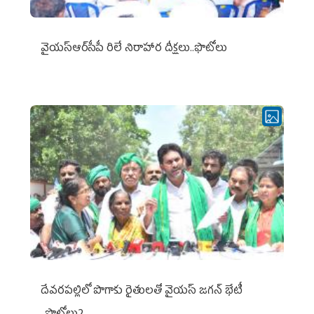
వైయ‌స్ఆర్‌సీపీ రిలే నిరాహార దీక్షలు..ఫొటోలు
దేవరపల్లిలో పొగాకు రైతులతో వైయస్ జగన్ భేటీ