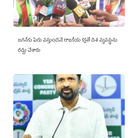
జగన్‌కు పేరు వస్తుందనే రాజకీయ కక్షతో దిశ వ్య‌వ‌స్థ‌ను
రద్దు చేశారు