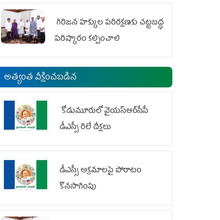
గిరిజన హక్కుల పరిరక్షణకు చట్టబద్ధ
పరిష్కారం కల్పించాలి
అత్యంత వీక్షించబడిన
కోడుమూరులో వైయ‌స్ఆర్‌సీపీ
డీఎస్సీ రిలే దీక్షలు
డీఎస్సీ అక్రమాలపై పోరాటం
కొనసాగింపు