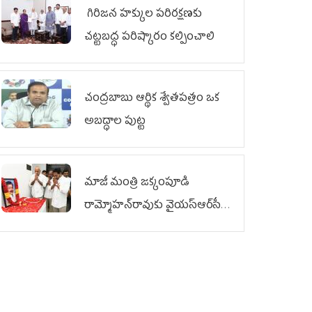
గిరిజన హక్కుల పరిరక్షణకు
చట్టబద్ధ పరిష్కారం కల్పించాలి
చంద్రబాబు ఆర్థిక శ్వేతపత్రం ఒక
అబద్ధాల పుట్ట
మాజీ మంత్రి జక్కంపూడి
రామ్మోహన్‌రావుకు వైయ‌స్ఆర్‌సీపీ
ఘన నివాళి