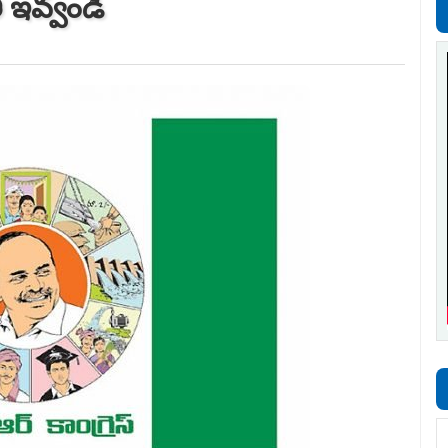
ి ఇవ్వండి