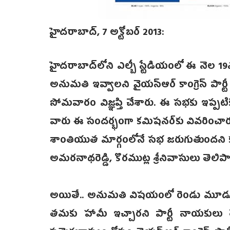
హైదరాబాద్, 7 అక్టోబర్ 2013:
హైదరాబాద్‌లోని ఎల్బీ స్టేడియంలో ఈ నెల 1
అనుమతి ఇవ్వాలని వైయస్ఆర్ కాంగ్రె‌స్ పార్
సోమవారం విజ్ఞప్తి చేశారు. ఈ సభకు ఇప్పట
వారు ఈ సందర్భంగా కమిషన‌ర్‌కు వివరించారు
శాంతియుత మార్గంలోనే సభ జరుగుతుందని కమ
అమరనాథరెడ్డి, కొరముట్ల శ్రీనివాసులు తెలిపా
అయితే.. అనుమతి విషయంలో రెండు మూడు రోజ
తమకు హామీ ఇచ్చారని పార్టీ నాయకులు తెలిప