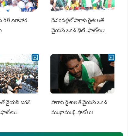
పీ రిలే నిరాహార
దేవరపల్లిలో పొగాకు రైతులతో
లు
వైయస్ జగన్ భేటీ ..ఫొటోలు2
తో వైయ‌స్ జ‌గ‌న్
పొగాకు రైతుల‌తో వైయ‌స్ జ‌గ‌న్
.ఫొటోలు2
ముఖాముఖి..ఫొటోలు1