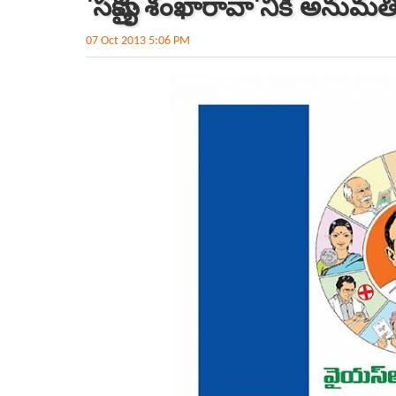
'సమైక్య శంఖారావా'నికి అనుమత
07 Oct 2013 5:06 PM