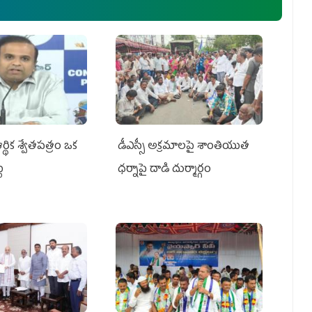
్థిక శ్వేతపత్రం ఒక
డీఎస్సీ అక్రమాలపై శాంతియుత
ట
ధర్నాపై దాడి దుర్మార్గం