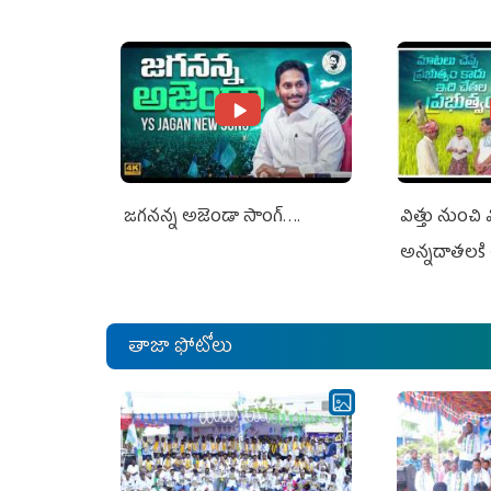
Jagan Rejects US Charges
Jagan Rejec
జగనన్న అజెండా సాంగ్….
విత్తు నుంచి
అన్నదాతలకి 
తాజా ఫోటోలు