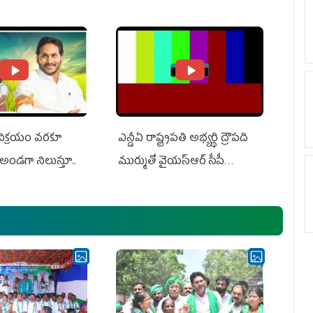
ts US Charges
Suit Against Media Groups
 విక్రయం వరకూ
ఎన్డీఏ రాష్ట్ర‌ప‌తి అభ్య‌ర్థి ద్రౌప‌ది
అండగా నిలుస్తూ..
ముర్ముతో వైయ‌స్ఆర్ సీపీ
అధ్య‌క్షులు, సీఎం వైయ‌స్ జ‌గ‌న్,
ఎమ్మెల్యేలు, ఎంపీల స‌మావేశం