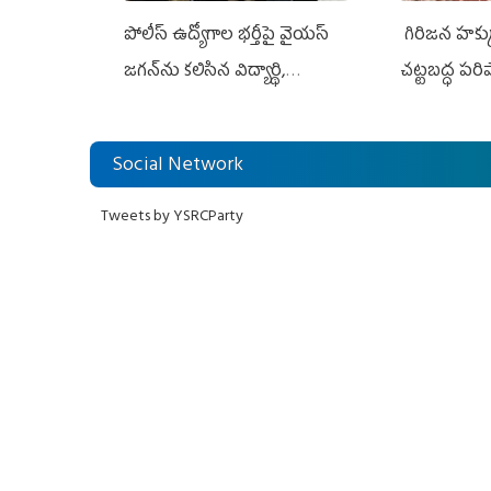
పోలీస్ ఉద్యోగాల భర్తీపై వైయస్
గిరిజన హక్క
జగన్‌ను కలిసిన విద్యార్థి,
చట్టబద్ధ పరి
నిరుద్యోగ, యువజన జేఏసీ
Social Network
Tweets by YSRCParty