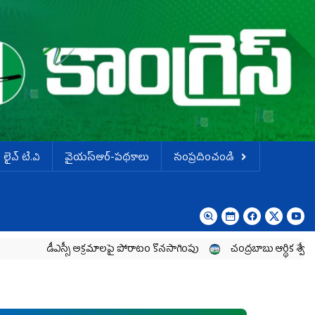
లైవ్ టి.వి
వైయస్ఆర్-పథకాలు
సంప్రదించండి
ీఎస్సీ అక్రమాలపై పోరాటం కొనసాగింపు
చంద్రబాబు ఆర్థిక శ్వేతపత్రం ఒక అబద