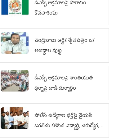
డీఎస్సీ అక్రమాలపై పోరాటం
కొనసాగింపు
చంద్రబాబు ఆర్థిక శ్వేతపత్రం ఒక
అబద్ధాల పుట్ట
డీఎస్సీ అక్రమాలపై శాంతియుత
ధర్నాపై దాడి దుర్మార్గం
పోలీస్ ఉద్యోగాల భర్తీపై వైయస్
జగన్‌ను కలిసిన విద్యార్థి, నిరుద్యోగ,
యువజన జేఏసీ