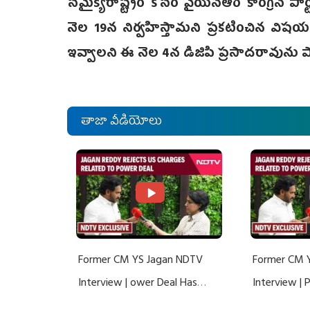
సమైక్యరాష్ట్రం కోసం వైయస్ఆర్‌ కాంగ్రెస్‌ పార
నెల 19న నిర్వహిస్తామని ప్రకటించిన వి
ఇవ్వాలని ఈ నెల 4న డిజిపి ప్రసాదరావును ప
తాజా వీడియోలు
Former CM YS Jagan NDTV
Former CM 
Interview | ower Deal Has
Interview |
Nothing To Do With Adani: YS
Nothing To 