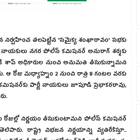
9న నిర్వహించ తలపెట్టిన 'సమైక్య శంఖారావం' సభకు
టీ ‌నాయకులు నగర పోలీస్ కమిషన‌ర్ అనురా‌గ్ ‌శర్మకు
ికే శాప్ అధికారుల నుంచి అనుమతి తీసుకున్నామని
. ఆ రోజు మధ్యాహ్నం 2 నుంచి రాత్రి 8 గంటల వరకు
ిషనర్‌కు పార్టీ నాయకులు జూపూడి ప్రభాకరరావు,
రు.
ుల్లో నిర్ణయం తీసుకుంటామని పోలీస్ కమిషన‌ర్‌
ారు. రాష్ట్ర విభజన నిర్ణయాన్ని వ్యతిరేకిస్తూ..