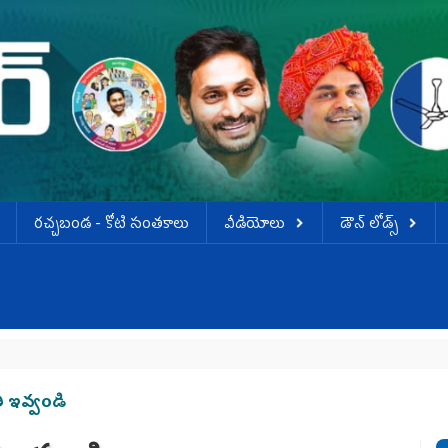
ర‌చ్చ‌బండ‌ - కోటి సంత‌కాలు
వీడియోలు
డౌన్ లోడ్స్
డ
 ఇవ్వండి