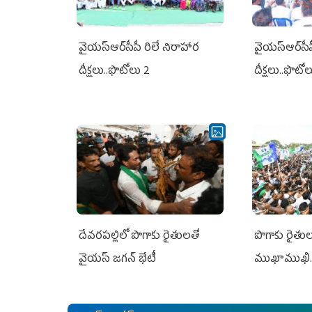
వైయ‌స్ఆర్‌సీపీ రిలే నిరాహార
వైయ‌స్ఆర్‌సీ
దీక్షలు..ఫొటోలు 2
దీక్షలు..ఫొటో
దేవరపల్లిలో పొగాకు రైతులతో
పొగాకు రైతుల‌
వైయస్ జగన్ భేటీ
ముఖాముఖి.