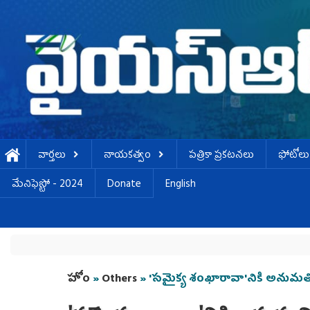
Skip to main content
వార్తలు
నాయకత్వం
పత్రికా ప్రకటనలు
ఫోటోలు
మేనిఫెస్టో - 2024
Donate
English
You are here
హోం
»
Others
» 'సమైక్య శంఖారావా'నికి అనుమతి