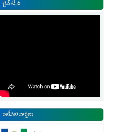
లైవ్ టి.వి
ఇటీవలి వార్తలు