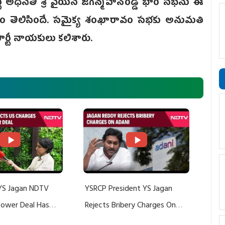
్టీ అధినేత శ్రీ వైయస్‌ జగన్మోహన్‌రెడ్డి భారీ సభను ఈ
షయం తెలిసిందే. సమైక్య శంఖారావం సభకు అనుమతి
ార్టీ నాయకులు కలిశారు.
YS Jagan NDTV
YSRCP President YS Jagan
 Power Deal Has
Rejects Bribery Charges On
Do With Adani: YS
Adani, Threatens Defamation