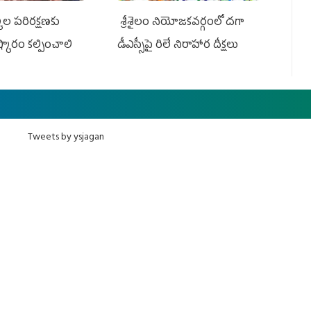
ుల పరిరక్షణకు
శ్రీశైలం నియోజకవర్గంలో దగా
ష్కారం కల్పించాలి
డీఎస్సీపై రిలే నిరాహార దీక్షలు
Tweets by ysjagan