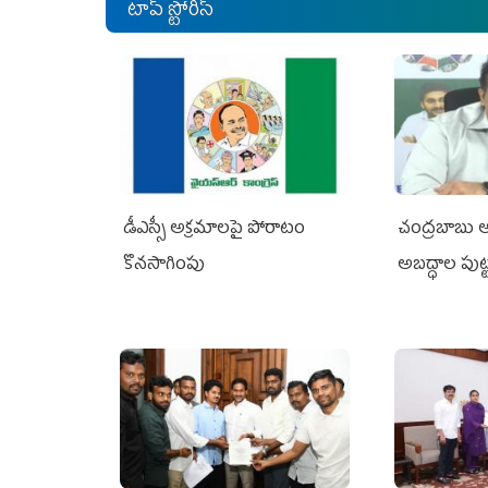
టాప్ స్టోరీస్
డీఎస్సీ అక్రమాలపై పోరాటం
చంద్రబాబు ఆర
కొనసాగింపు
అబద్ధాల పుట్