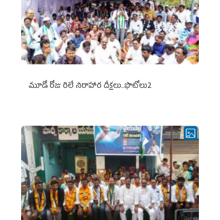
మూడో రోజు రిలే నిరాహార దీక్షలు..ఫొటోలు2