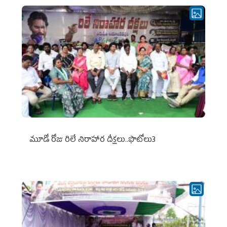
మూడో రోజు రిలే నిరాహార దీక్షలు..ఫొటోలు3