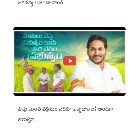
జగనన్న అజెండా సాంగ్….
విత్తు నుంచి విక్రయం వరకూ అన్నదాతలకి అండగా
నిలుస్తూ..