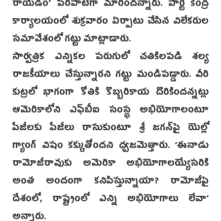
రాయడం’ పరిపాటిగా మారిందన్నారు. పార్టీ కేంద్ర
కార్యాలయంలో శుక్రవారం ఏర్పాటు చేసిన విలేకరుల
సమావేశంలో గట్టు మాట్లాడారు.
సార్వత్రిక ఎన్నికల పరుగులో చతికిలపడి శల్య
రాజకీయాలు చేస్తున్నారని గట్టు మండిపడ్డారు. వీరి
కుట్రలో భాగంగా కోతికి కొబ్బరికాయ దొరికిందన్నట్లు
ఆమెరికాలోని ఎఫ్‌బీఐ సంస్థ అభియోగాలంటూ
పేజీలకు పేజీలు రాసుకుంటూ శ్రీ జగన్‌పై యెల్లో
గ్యాంగ్‌ విషం కక్కుతోందని ధ్వజమెత్తారు. ‘ఈనాడు
రామోజీరావుకు అమెరికా అభియోగాలయ్యేసరికి
అంత అందంగా కనిపిస్తున్నాయా? రామోజీపై
దేశంలో, రాష్ట్రంలో ఎన్ని అభియోగాలు లేవా’
అన్నారు.