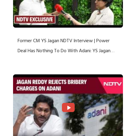
Former CM YS Jagan NDTV Interview | Power
Deal Has Nothing To Do With Adani: YS Jagan
Rejects US Charges