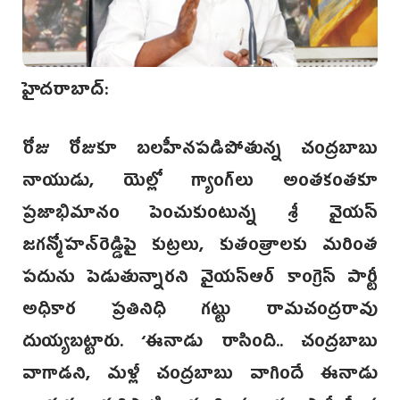
హైదరాబాద్:
రోజు రోజుకూ బలహీనపడిపోతున్న చంద్రబాబు
నాయుడు, యెల్లో గ్యాంగ్‌లు అంతకంతకూ
ప్రజాభిమానం పెంచుకుంటున్న శ్రీ వైయస్
జగన్మోహన్‌రెడ్డిపై కుట్రలు, కుతంత్రాలకు మరింత
పదును పెడుతున్నారని వైయస్ఆర్ కాంగ్రె‌స్ పార్టీ
అధికార ప్రతినిధి గట్టు రామచంద్రరావు
దుయ్యబట్టారు. ‘ఈనాడు రాసింది.. చంద్రబాబు
వాగా‌డని, మళ్లీ చంద్రబాబు వాగిందే ఈనాడు