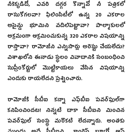
నీకెక్కడిదో, ఎవరి దగ్గర కొన్నావో నీ పత్రికలో
రాసుకోగలవా? ఫిలింసిటీలో ఉన్న 20 ఎకరాల
అసై‌న్డు భూమిని వదిలిపెట్టావా? పాల్మాకులలో
అక్రమంగా ఆక్రమించుకున్న 320 ఎకరాల విషయాన్ని
రాస్తావా? రామోజీని ఎన్నిసార్లు అరెస్టు చేయలేదు?
విశాఖలోని ఈనాడు స్థలం వివాదానికి సంబంధించి
సుప్రీంకోర్టులో మొట్టికాయలు వేసిన విషయాన్ని
ఎందుకు రాయలేదని ప్రశ్నించారు.
రామోజీకి సీబీఐ కన్నా ఎఫ్‌బీఐ పవర్‌ఫుల్‌గా
కనిపించిందట! నిన్నటి దాకా సీబీఐని మించిన
పవర్‌ఫుల్ సంస్థ మరొకటి లేదన్నారు. అంతకు‌