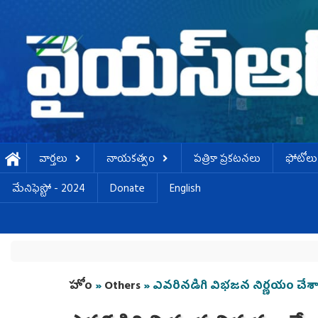
Skip to main content
వార్తలు
నాయకత్వం
పత్రికా ప్రకటనలు
ఫోటోలు
మేనిఫెస్టో - 2024
Donate
English
You are here
హోం
»
Others
» ఎవరినడిగి విభజన నిర్ణయం చేశ