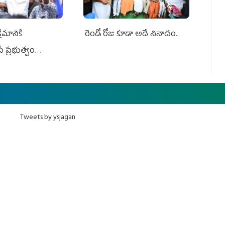
ేమానికి
రెండో రోజు కూడా అదే నినాదం..
ీ ప్రభుత్వం
ింది
Tweets by ysjagan