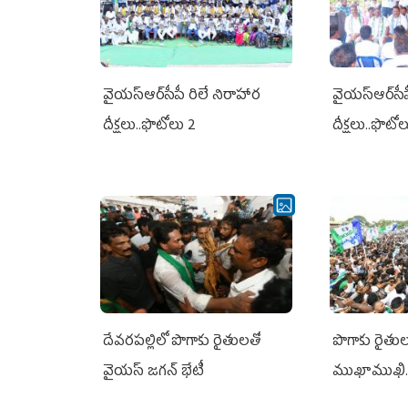
వైయ‌స్ఆర్‌సీపీ రిలే నిరాహార
వైయ‌స్ఆర్‌సీ
దీక్షలు..ఫొటోలు 2
దీక్షలు..ఫొటో
దేవరపల్లిలో పొగాకు రైతులతో
పొగాకు రైతుల‌
వైయస్ జగన్ భేటీ
ముఖాముఖి.