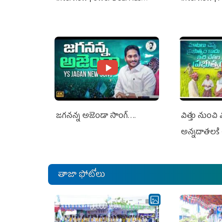
Nothing To Do With Adani: YS
Nothing To 
Jagan Rejects US Charges
Jagan Rejec
జగనన్న అజెండా సాంగ్….
విత్తు నుంచి
అన్నదాతలకి 
తాజా ఫోటోలు