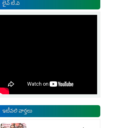
లైవ్ టి.వి
ఇటీవలి వార్తలు