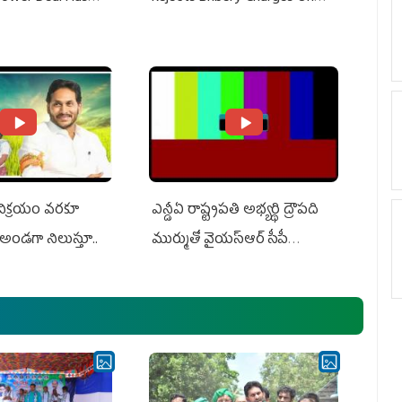
Do With Adani: YS
Adani, Threatens Defamation
ts US Charges
Suit Against Media Groups
 విక్రయం వరకూ
ఎన్డీఏ రాష్ట్ర‌ప‌తి అభ్య‌ర్థి ద్రౌప‌ది
అండగా నిలుస్తూ..
ముర్ముతో వైయ‌స్ఆర్ సీపీ
అధ్య‌క్షులు, సీఎం వైయ‌స్ జ‌గ‌న్,
ఎమ్మెల్యేలు, ఎంపీల స‌మావేశం