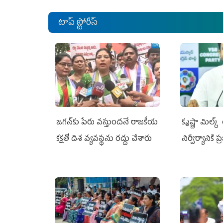
టాప్ స్టోరీస్
జగన్‌కు పేరు వస్తుందనే రాజకీయ
కృష్ణా మిల్క
కక్షతో దిశ వ్య‌వ‌స్థ‌ను రద్దు చేశారు
నిర్వీర్యానికి 