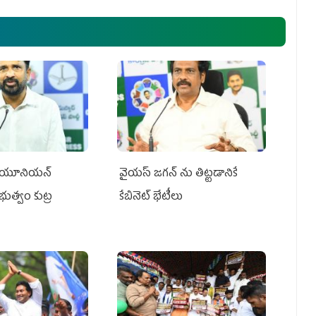
్‌ యూనియన్‌
వైయ‌స్ జగన్‌ ను తిట్టడానికే
ప్రభుత్వం కుట్ర
కేబినెట్‌ భేటీలు