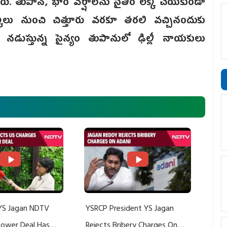
ు. తుపాన్, భారీ వర్షాలను సైతం లెక్క చేయకుండా
క్కోలు నుంచి చిత్తూరు వరకూ తరలి వచ్చినందుకు
నడుస్తున్న సైన్యం తుపానులో ఢిల్లీ నాయకులు
YS Jagan NDTV
YSRCP President YS Jagan
 Power Deal Has
Rejects Bribery Charges On