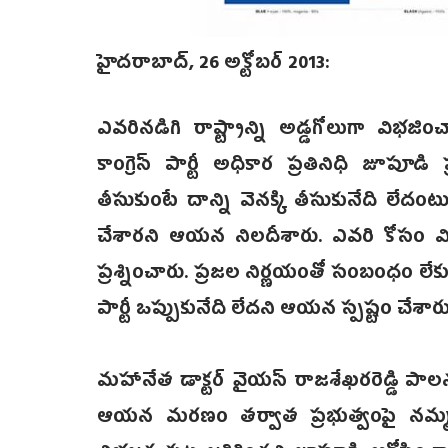
హైదరాబాద్, 26 అక్టోబర్ 2013:
ఎవరినడిగి రాష్ట్రాన్ని అడ్డగోలుగా విభజి
కాంగ్రె‌స్ పార్టీ ‌అధికార ప్రతినిధి జూప
తీసుకుంటే దాన్ని వెనక్కి తీసుకునేది లేదంట
చేశారని ఆయన నిలదీశారు. ఎవరి కోసం విభజ
ప్రశ్నించారు. ప్రజల నిర్ణయంతో సంబంధం లేకు
పార్టీ ఒప్పుకునేది లేదని ఆయన స్పష్టం చేశారు
‌మహానేత డాక్టర్‌ వైయస్‌ రాజశేఖరరెడ్డి ప
ఆయన మరణం తర్వాత ప్రభుత్వంపై నమ్మకం పో