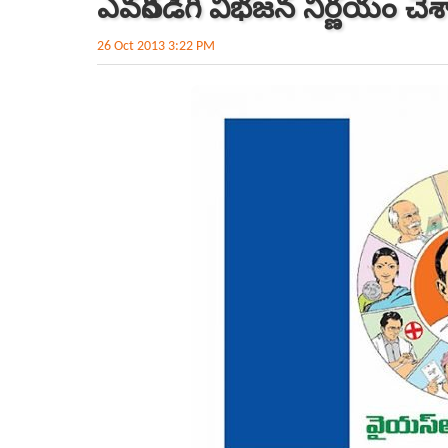
ఎవరినడిగి విభజన నిర్ణయం చేశ
26 Oct 2013 3:22 PM