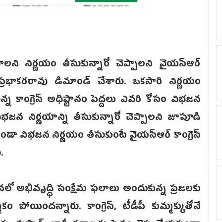
ంచాలని నిర్ణయం తీసుకున్నారో చెప్పాలని వైయస్ఆర్
ూడి ప్రభాకరరావు డిమాండ్ చేశారు. ఒకసారి నిర్ణయం
ున్న కాంగ్రె‌స్ అధిష్టానం పెద్దలు ఎవరి కోసం విభజన
న నిర్ణయాన్ని తీసుకున్నారో చెప్పాలని జూపూడి
ండా విభజన నిర్ణయం తీసుకుంటే వై‌యస్ఆర్ కాంగ్రె‌స్
.
ాలనలో అభివృద్ధి సంక్షేమ ఫలాలు అందుకున్న ప్రజలకు
యిందన్నారు. కాంగ్రెస్, టీడీపీ కుమ్మక్కుతోనే