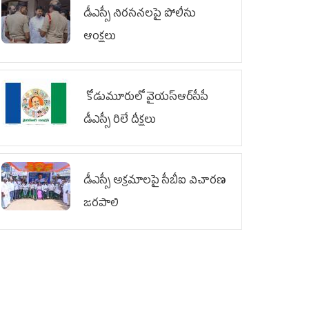
డీఎస్సీ నిరసనలపై పోలీసు
ఆంక్షలు
కోడుమూరులో వైయ‌స్ఆర్‌సీపీ
డీఎస్సీ రిలే దీక్షలు
డీఎస్సీ అక్రమాలపై సీబీఐ విచారణ
జరపాలి