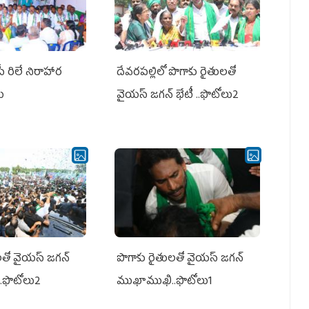
పీ రిలే నిరాహార
దేవరపల్లిలో పొగాకు రైతులతో
లు
వైయస్ జగన్ భేటీ ..ఫొటోలు2
తో వైయ‌స్ జ‌గ‌న్
పొగాకు రైతుల‌తో వైయ‌స్ జ‌గ‌న్
.ఫొటోలు2
ముఖాముఖి..ఫొటోలు1