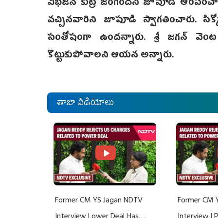
విభజన కుట్ర జరిగిందని జూపూడి ఆరోపించార
వచ్చినవారిని జూపూడి స్వాగతించారు. సి
సంతోషంగా ఉందన్నారు. శ్రీ జగన్ వెంట 
కొట్టుకుపోవాలని ఆయన అన్నారు.
తాజా వీడియోలు
Former CM YS Jagan NDTV
Former CM 
Interview | ower Deal Has
Interview |