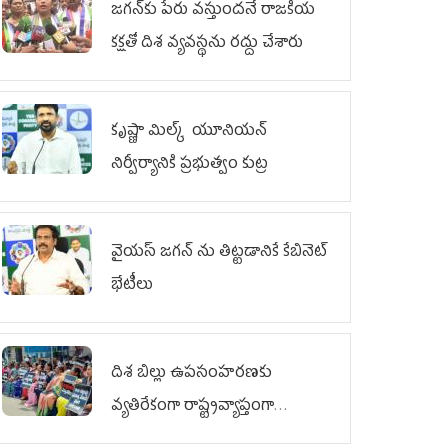
జగన్‌కు పేరు వస్తుందనే రాజకీయ
కక్షతో దిశ వ్య‌వ‌స్థ‌ను రద్దు చేశారు
కృష్ణా మిల్క్‌ యూనియన్‌
నిర్వీర్యానికి ప్రభుత్వం కుట్ర
వైయ‌స్ జగన్‌ ను తిట్టడానికే కేబినెట్‌
భేటీలు
దిశ బిల్లు ఉపసంహరణకు
వ్యతిరేకంగా రాష్ట్రవ్యాప్తంగా
వైయ‌స్ఆర్‌సీపీ మహిళా విభాగం