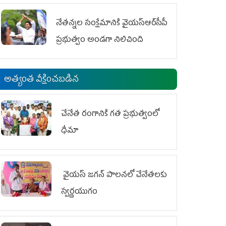
ఆందోళనలు
నేతన్నల సంక్షేమానికి వైయ‌స్ఆర్‌సీపీ
ప్రభుత్వం అండగా నిలిచింది
అత్యంత వీక్షించబడిన
చేనేత రంగానికి గత ప్రభుత్వంలో
ధీమా
వైయ‌స్ జగన్ పాలనలో చేనేతలకు
స్వర్ణయుగం