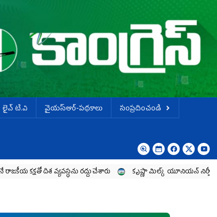
లైవ్ టి.వి
వైయస్ఆర్-పథకాలు
సంప్రదించండి
దిశ వ్య‌వ‌స్థ‌ను రద్దు చేశారు
కృష్ణా మిల్క్‌ యూనియన్‌ నిర్వీర్యానికి ప్రభుత్వం 