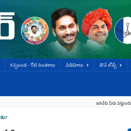
ర‌చ్చ‌బండ‌ - కోటి సంత‌కాలు
వీడియోలు
డౌన్ లోడ్స్
జగన్‌కు పేరు వస్తుందనే రాజకీయ కక్షతో 
ారు?