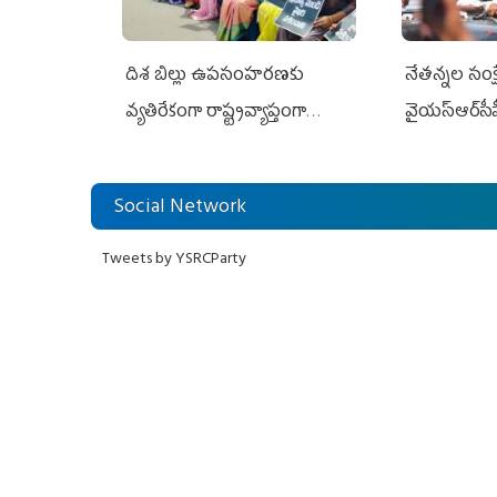
దిశ బిల్లు ఉపసంహరణకు
నేతన్నల సంక్ష
వ్యతిరేకంగా రాష్ట్రవ్యాప్తంగా
వైయ‌స్ఆర్‌సీప
వైయ‌స్ఆర్‌సీపీ మహిళా విభాగం
అండగా నిలిచ
ఆందోళనలు
Social Network
Tweets by YSRCParty