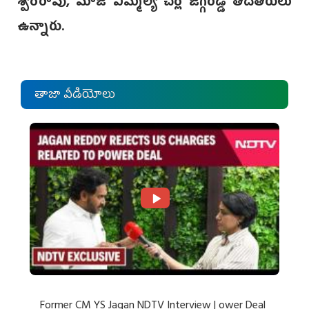
శ్వరరావు, మాజీ ఎమ్మెల్యే చిర్ల జగ్గిరెడ్డి తదితరులు
ఉన్నారు.
తాజా వీడియోలు
Former CM YS Jagan NDTV Interview | ower Deal