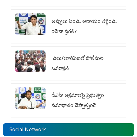
అప్పులు పెంచి.. ఆదాయం తగ్గించి..
ఇదేనా ప్రగతి?
చిలుక‌లూరిపేట‌లో పోలీసుల
ఓవ‌రాక్ష‌న్‌
డీఎస్సీ అక్రమాలపై ప్రభుత్వం
సమాధానం చెప్పాల్సిందే
Social Network