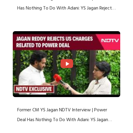
Has Nothing To Do With Adani: YS Jagan Rejects
US Charges
Former CM YS Jagan NDTV Interview | Power
Deal Has Nothing To Do With Adani: YS Jagan
Rejects US Charges