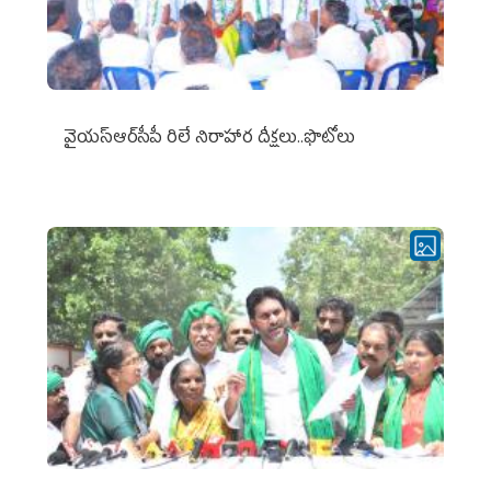
వైయ‌స్ఆర్‌సీపీ రిలే నిరాహార దీక్షలు..ఫొటోలు