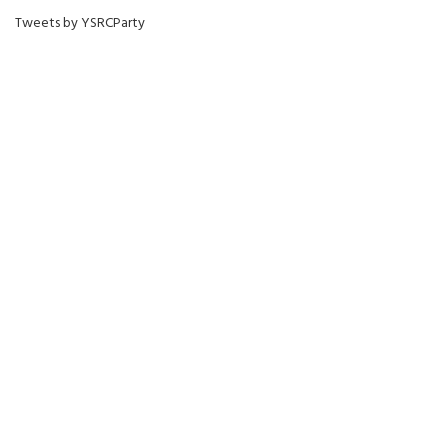
Tweets by YSRCParty