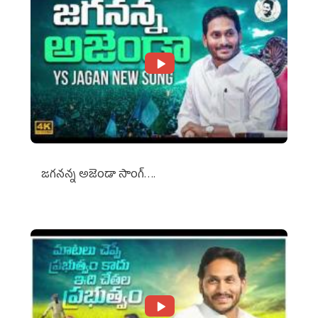
జగనన్న అజెండా సాంగ్….