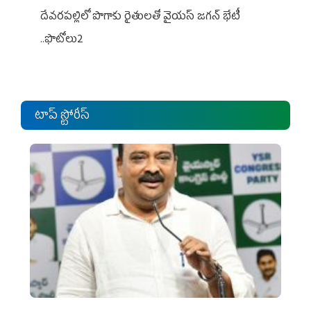
దేవరపల్లిలో పొగాకు రైతులతో వైయస్ జగన్ భేటీ
..ఫొటోలు2
టాప్ స్టోరీస్