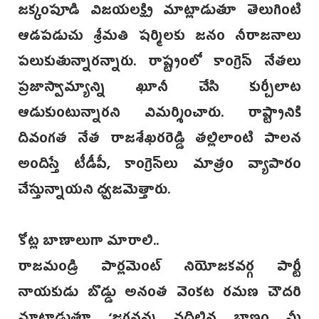
జక్కంపూడి విజయలక్ష్మి మాట్లాడుతూ తెలుగింటి
ఆడపడుచు శ్రీమతి షర్మిలకు జనం నీరాజనాలు
పలుకుతున్నారన్నారు. రాష్ట్రంలో కాంగ్రెస్ నేతలు
ప్రజాస్వామ్యాన్ని ఖూనీ చేసి కుర్చీలాట
ఆడుకుంటున్నారని విమర్శించారు. రాష్ట్రానికి
దివంగత నేత రాజశేఖరరెడ్డి తల్లిలాంటి పాలన
అందిస్తే టీడీపీ, కాంగ్రెస్‌లు మాత్రం వ్యాపారం
చేస్తున్నాయని ధ్వజమెత్తారు.
కోట్ల బాణాలుగా మారాలి..
రాజమండ్రి పార్లమెంట్ నియోజకవర్గ పార్టీ
నాయకుడు బొడ్డు అనంత వెంకట రమణ చౌదరి