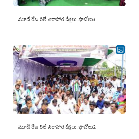
మూడో రోజు రిలే నిరాహార దీక్షలు..ఫొటోలు3
మూడో రోజు రిలే నిరాహార దీక్షలు..ఫొటోలు2