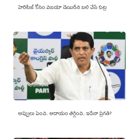
హెరిటేజ్ కోసం విజయా డెయిరీని బలి చేసే కుట్ర‌
అప్పులు పెంచి.. ఆదాయం తగ్గించి.. ఇదేనా ప్రగతి?