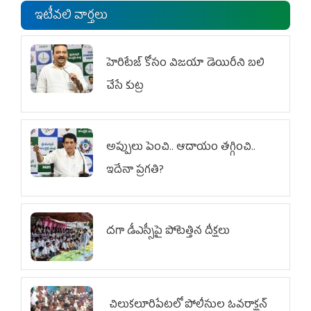
ఇటీవలి వార్తలు
హెరిటేజ్ కోసం విజయా డెయిరీని బలి
చేసే కుట్ర‌
అప్పులు పెంచి.. ఆదాయం తగ్గించి..
ఇదేనా ప్రగతి?
దగా డీఎస్సీపై పోటెత్తిన దీక్షలు
చిలుక‌లూరిపేట‌లో పోలీసుల ఓవ‌రాక్ష‌న్‌