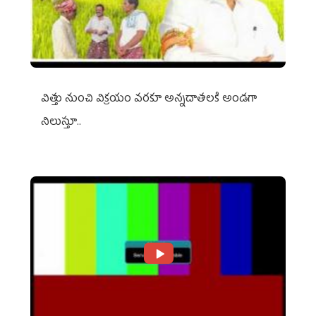
విత్తు నుంచి విక్రయం వరకూ అన్నదాతలకి అండగా
నిలుస్తూ..