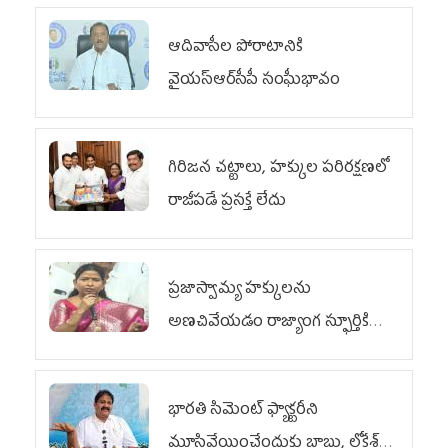
ఆదివాసీల పోరాటానికి
వైయ‌స్ఆర్‌సీపీ సంఘీభావం
గిరిజన చట్టాలు, హక్కుల పరిరక్షణలో
రాజీపడే ప్రసక్తే లేదు
ప్రజాస్వామ్య హక్కులను
అణచివేయడం రాజ్యాంగ స్ఫూర్తికి
విరుద్ధం
భారతి సిమెంట్ ఫ్యాక్టరీని
మూసివేయించేందుకు బాబు, లోకేశ్