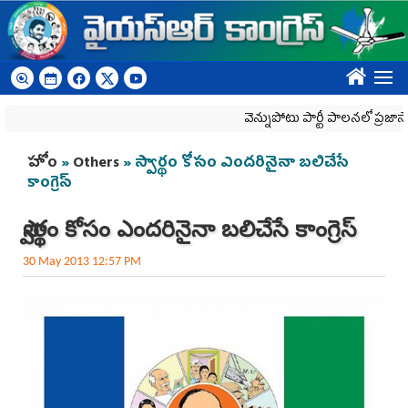
Skip to main content
????
వెన్నుపోటు పార్టీ పాలనలో ప్రజాస్వామ్యం ఖ
You are here
హోం
»
Others
» స్వార్థం కోసం ఎందరినైనా బలిచేసే
కాంగ్రెస్
స్వార్థం కోసం ఎందరినైనా బలిచేసే కాంగ్రెస్
30 May 2013 12:57 PM