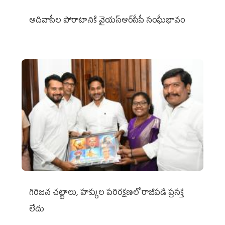
ఆదివాసీల పోరాటానికి వైయ‌స్ఆర్‌సీపీ సంఘీభావం
గిరిజన చట్టాలు, హక్కుల పరిరక్షణలో రాజీపడే ప్రసక్తే
లేదు