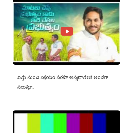
విత్తు నుంచి విక్రయం వరకూ అన్నదాతలకి అండగా
నిలుస్తూ..