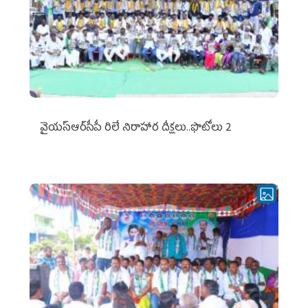
వైయ‌స్ఆర్‌సీపీ రిలే నిరాహార దీక్షలు..ఫొటోలు 2