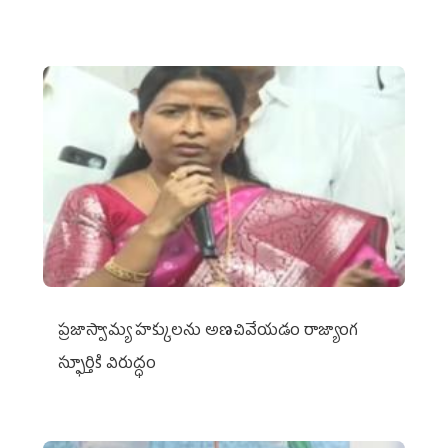
ప్రజాస్వామ్య హక్కులను అణచివేయడం రాజ్యాంగ
స్ఫూర్తికి విరుద్ధం