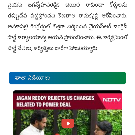
వైయస్ జగ‌న్మోహన్‌రెడ్డికి బెయిల్ రాకుండా కోర్టులను
తప్పుదోవ పట్టిస్తోందని కొణతాల రామకృష్ణ ఆరోపించారు.
అనకాపల్లి రింగ్రోడ్డులో ‌కొత్తగా నిర్మించిన వైయస్‌ఆర్ కాంగ్రె‌స్
పార్టీ కార్యాలయాన్ని ఆయన ప్రారంభించారు. ఈ కార్యక్రమంలో
పార్టీ నేతలు, కార్యకర్తలు భారీగా హాజరయ్యారు.
తాజా వీడియోలు