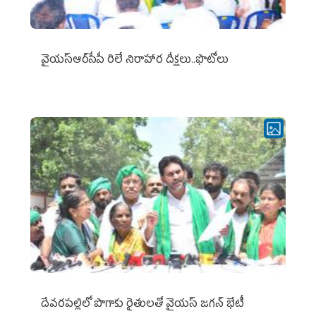
వైయ‌స్ఆర్‌సీపీ రిలే నిరాహార దీక్షలు..ఫొటోలు
దేవరపల్లిలో పొగాకు రైతులతో వైయస్ జగన్ భేటీ