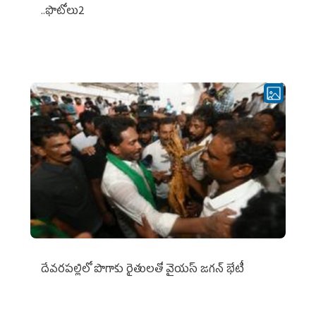
..ఫొటోలు2
దేవరపల్లిలో పొగాకు రైతులతో వైయస్ జగన్ భేటీ