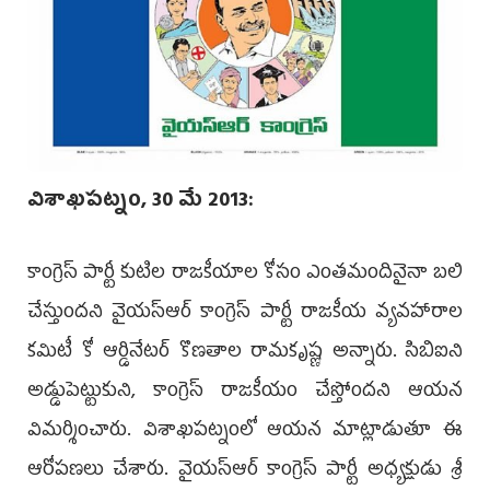
విశాఖపట్నం, 30 మే 2013:
కాంగ్రెస్ పార్టీ కుటిల రాజకీయాల కోసం ఎంతమందినైనా బలి
చేస్తుందని వై‌యస్‌ఆర్ కాంగ్రె‌స్ పార్టీ రాజకీయ వ్యవహారాల
కమిటీ కో ఆర్డినేటర్ కొణతాల రామకృష్ణ అన్నారు. సిబిఐని
అడ్డుపెట్టుకుని, కాంగ్రె‌స్ రాజకీయం చేస్తోందని ఆయన
విమర్శించారు.‌ విశాఖపట్నంలో ఆయన మాట్లాడుతూ ఈ
ఆరోపణలు చేశారు. వైయస్‌ఆర్ కాంగ్రె‌స్ పార్టీ అ‌ధ్యక్షుడు శ్రీ