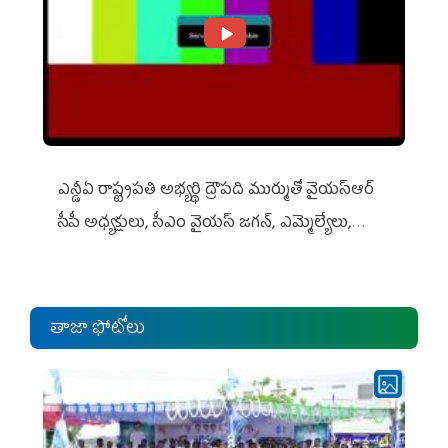
ఎన్డీఏ రాష్ట్ర‌ప‌తి అభ్య‌ర్థి ద్రౌప‌ది ముర్ముతో వైయ‌స్ఆర్
సీపీ అధ్య‌క్షులు, సీఎం వైయ‌స్ జ‌గ‌న్, ఎమ్మెల్యేలు,
ఎంపీల స‌మావేశం
తాజా ఫోటోలు