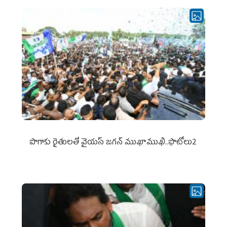
పొగాకు రైతుల‌తో వైయ‌స్ జ‌గ‌న్ ముఖాముఖి..ఫొటోలు2