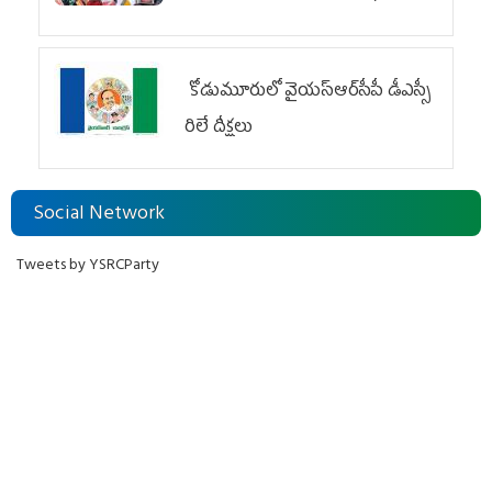
కుట్ర
కోడుమూరులో వైయ‌స్ఆర్‌సీపీ డీఎస్సీ
రిలే దీక్షలు
Social Network
Tweets by YSRCParty