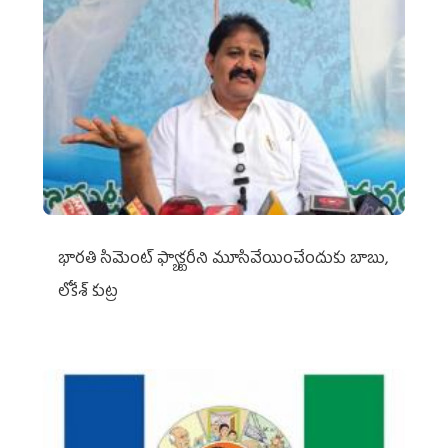
భారతి సిమెంట్ ఫ్యాక్టరీని మూసివేయించేందుకు బాబు,
లోకేశ్ కుట్ర