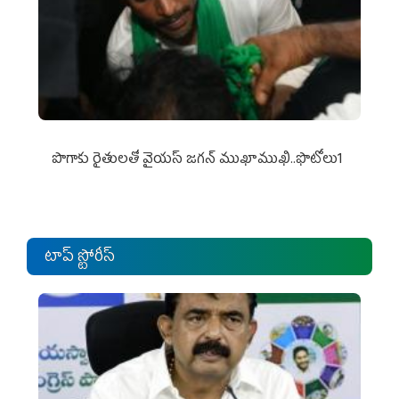
పొగాకు రైతుల‌తో వైయ‌స్ జ‌గ‌న్ ముఖాముఖి..ఫొటోలు1
టాప్ స్టోరీస్