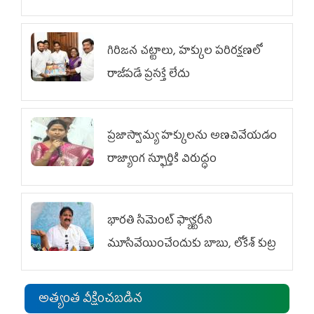
గిరిజన చట్టాలు, హక్కుల పరిరక్షణలో
రాజీపడే ప్రసక్తే లేదు
ప్రజాస్వామ్య హక్కులను అణచివేయడం
రాజ్యాంగ స్ఫూర్తికి విరుద్ధం
భారతి సిమెంట్ ఫ్యాక్టరీని
మూసివేయించేందుకు బాబు, లోకేశ్ కుట్ర
అత్యంత వీక్షించబడిన