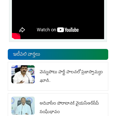
ఇటీవలి వార్తలు
వెన్నుపోటు పార్టీ పాలనలో ప్రజాస్వామ్యం
ఖూనీ..
ఆదివాసీల పోరాటానికి వైయ‌స్ఆర్‌సీపీ
సంఘీభావం