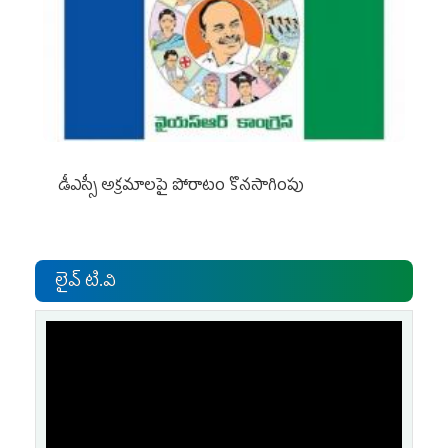
డీఎస్సీ అక్రమాలపై పోరాటం కొనసాగింపు
లైవ్ టి.వి