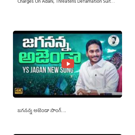
Charges On Adani, Threatens Defamation Suit
Against Media Groups
జగనన్న అజెండా సాంగ్….