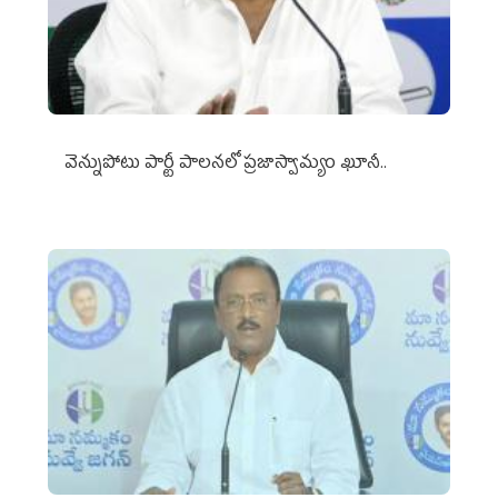
వెన్నుపోటు పార్టీ పాలనలో ప్రజాస్వామ్యం ఖూనీ..