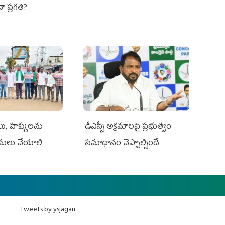
నా ప్రగతి?
ాలు, హక్కులను
డీఎస్సీ అక్రమాలపై ప్రభుత్వం
అమలు చేయాలి
సమాధానం చెప్పాల్సిందే
Tweets by ysjagan