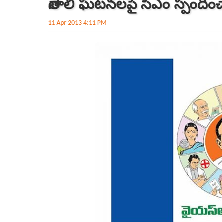
తెనాలి ఘటనలపై సీఎం స్పందించా
11 Apr 2013 4:11 PM