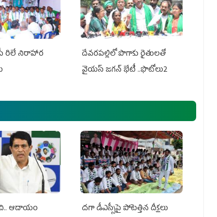
పీ రిలే నిరాహార
దేవరపల్లిలో పొగాకు రైతులతో
లు
వైయస్ జగన్ భేటీ ..ఫొటోలు2
ంచి.. ఆదాయం
దగా డీఎస్సీపై పోటెత్తిన దీక్షలు