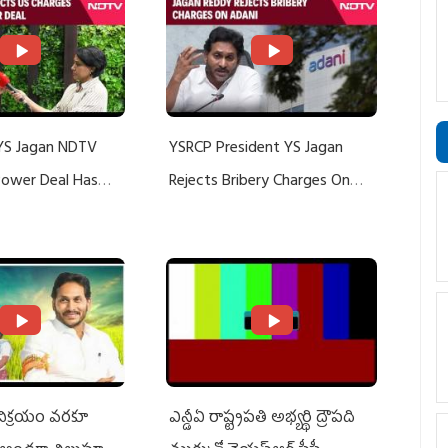
YS Jagan NDTV
YSRCP President YS Jagan
 Power Deal Has
Rejects Bribery Charges On
Do With Adani: YS
Adani, Threatens Defamation
ts US Charges
Suit Against Media Groups
 విక్రయం వరకూ
ఎన్డీఏ రాష్ట్ర‌ప‌తి అభ్య‌ర్థి ద్రౌప‌ది