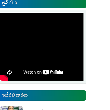
లైవ్ టి.వి
ఇటీవలి వార్తలు