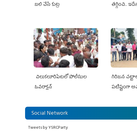
బలి చేసే కుట్ర‌
తగ్గించి.. ఇదే
చిలుక‌లూరిపేట‌లో పోలీసుల
గిరిజన చట్ట
ఓవ‌రాక్ష‌న్‌
పటిష్టంగా 
Social Network
Tweets by YSRCParty