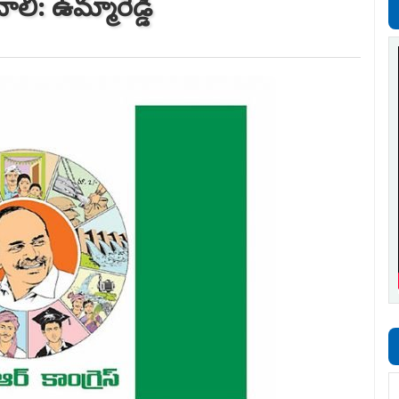
లి: ఉమ్మారెడ్డి