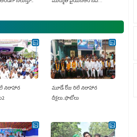
అండగా నిలుస్తూ..
ముర్ముతో వైయ‌స్ఆర్ సీపీ
అధ్య‌క్షులు, సీఎం వైయ‌స్ జ‌గ‌న్,
ఎమ్మెల్యేలు, ఎంపీల స‌మావేశం
లే నిరాహార
మూడో రోజు రిలే నిరాహార
లు2
దీక్షలు..ఫొటోలు