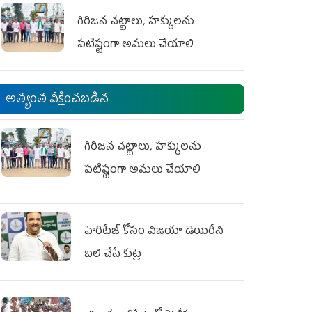
గిరిజన చట్టాలు, హక్కులను
పటిష్టంగా అమలు చేయాలి
అత్యంత వీక్షించబడిన
గిరిజన చట్టాలు, హక్కులను
పటిష్టంగా అమలు చేయాలి
హెరిటేజ్ కోసం విజయా డెయిరీని
బలి చేసే కుట్ర‌