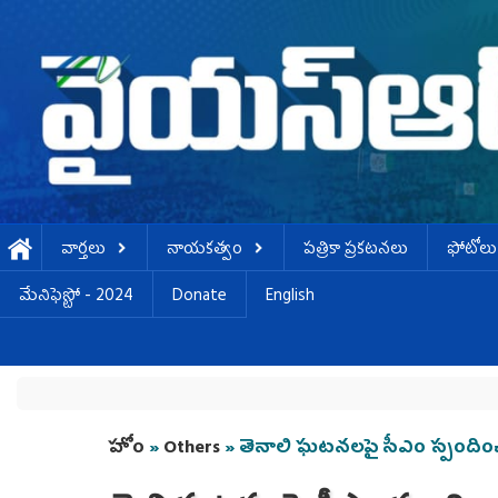
Skip to main content
వార్తలు
నాయకత్వం
పత్రికా ప్రకటనలు
ఫోటోలు
మేనిఫెస్టో - 2024
Donate
English
You are here
హోం
»
Others
» తెనాలి ఘటనలపై సీఎం స్పందించాల