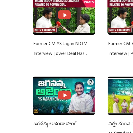
Former CM YS Jagan NDTV
Former CM 
Interview | ower Deal Has
Interview |
Nothing To Do With Adani: YS
Nothing To 
Jagan Rejects US Charges
Jagan Rejec
జగనన్న అజెండా సాంగ్….
విత్తు నుంచి