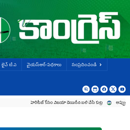
లైవ్ టి.వి
వైయస్ఆర్-పథకాలు
సంప్రదించండి
హెరిటేజ్ కోసం విజయా డెయిరీని బలి చేసే కుట్ర‌
అప్పులు పెంచి.. ఆదాయ