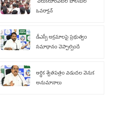
చిలుక‌లూరిపేట‌లో పోలీసుల
ఓవ‌రాక్ష‌న్‌
డీఎస్సీ అక్రమాలపై ప్రభుత్వం
సమాధానం చెప్పాల్సిందే
ఆర్థిక శ్వేతపత్రం విడుదల వెనుక
అనుమానాలు