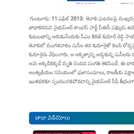
గుంటూరు: 11 ఏప్రిల్ 2013: తెనాలి ఘటనలపై ముఖ్యమంత
బాధాకరమని వైయస్ఆర్ కాంగ్రెస్ పార్టీ సీఈసీ సభ్యుడు ఉమ్మా
కుటుంబాన్ని ఆదుకునేందుకు సీఎం కిరణ్ కుమార్ రెడ్డి
తెనాలిలో మంగళవారం సునీల తన కుమార్తెతో కలసి రోడ్డుప
కుమార్తెను వేధించారు. ఆ ఆకృత్యాన్ని అడ్డుకున్న సునీలన
ఆమె అక్కడికక్కడే మృతి చెందిన సంగతి తెలిసిందే. ఈ ద
అంత్యక్రియల సమయంలో ప్రజాసంఘాలు, రాజకీయ పక్షాల
ఇంతవరకూ స్పందించకపోవడాన్ని వైయస్ఆర్ సీపీ తీవ్రంగా
తాజా వీడియోలు