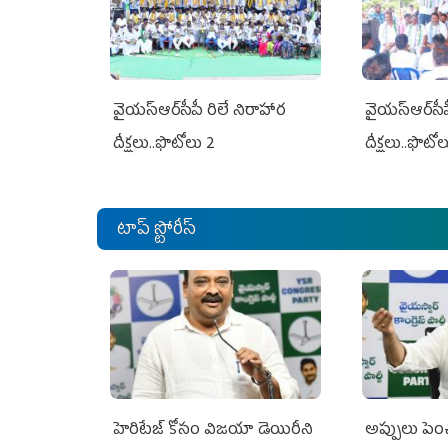
వైయ‌స్ఆర్‌సీపీ రిలే నిరాహార
వైయ‌స్ఆర్‌సీ
దీక్షలు..ఫొటోలు 2
దీక్షలు..ఫొటో
టాప్ స్టోరీస్
హెరిటేజ్ కోసం విజయా డెయిరీని
అప్పులు పె