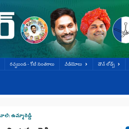
ర‌చ్చ‌బండ‌ - కోటి సంత‌కాలు
వీడియోలు
డౌన్ లోడ్స్
ి: ఉమ్మారెడ్డి