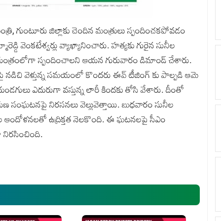
్రి, గుంటూరు జిల్లాకు చెందిన మంత్రులు స్పందించకపోవడం
రెడ్డి వెంకటేశ్వర్లు వ్యాఖ్యానించారు. హత్యకు గురైన సునీల
 సాయంత్రంలోగా స్పందించాలని ఆయన గురువారం డిమాండ్ చేశారు.
ై నడిచి వెళ్తున్న సమయంలో కొందరు ఈవ్ టీజింగ్ కు పాల్పడి ఆమె
ు దుండగులు ఎదురుగా వస్తున్న లారీ కిందకు తోసి వేశారు. దీంతో
ారుణ సంఘటనపై నిరసనలు వెల్లువెత్తాయి. బుధవారం సునీల
 ఆందోళనలతో ఉద్రిక్తత నెలకొంది. ఈ ఘటనలపై సీఎం
 నిరసించింది.