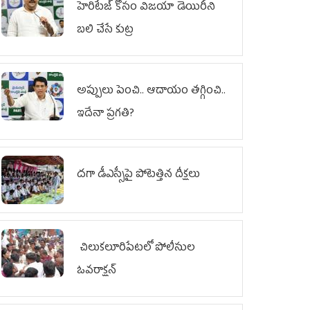
హెరిటేజ్ కోసం విజయా డెయిరీని
బలి చేసే కుట్ర‌
అప్పులు పెంచి.. ఆదాయం తగ్గించి..
ఇదేనా ప్రగతి?
దగా డీఎస్సీపై పోటెత్తిన దీక్షలు
చిలుక‌లూరిపేట‌లో పోలీసుల
ఓవ‌రాక్ష‌న్‌