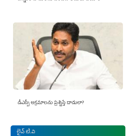
డీఎస్సీ అక్రమాలను ప్రశ్నిస్తే దాడులా?
లైవ్ టి.వి