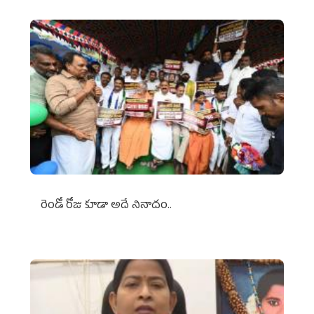
రెండో రోజు కూడా అదే నినాదం..