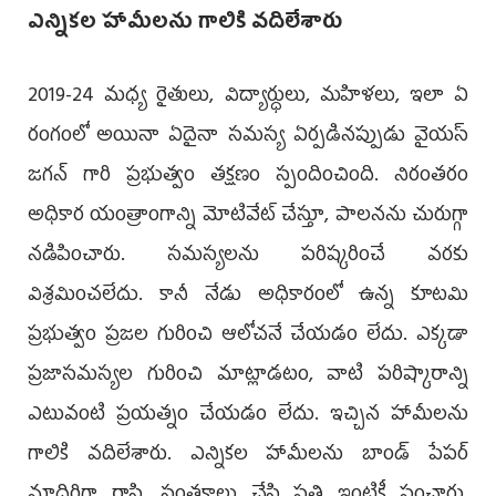
ఎన్నికల హామీలను గాలికి వదిలేశారు
2019-24 మధ్య రైతులు, విద్యార్ధులు, మహిళలు, ఇలా ఏ
రంగంలో అయినా ఏదైనా సమస్య ఏర్పడినప్పుడు వైయస్
జగన్ గారి ప్రభుత్వం తక్షణం స్పందించింది. నిరంతరం
అధికార యంత్రాంగాన్ని మోటివేట్ చేస్తూ, పాలనను చురుగ్గా
నడిపించారు. సమస్యలను పరిష్కరించే వరకు
విశ్రమించలేదు. కానీ నేడు అధికారంలో ఉన్న కూటమి
ప్రభుత్వం ప్రజల గురించి ఆలోచనే చేయడం లేదు. ఎక్కడా
ప్రజాసమస్యల గురించి మాట్లాడటం, వాటి పరిష్కారాన్ని
ఎటువంటి ప్రయత్నం చేయడం లేదు. ఇచ్చిన హామీలను
గాలికి వదిలేశారు. ఎన్నికల హామీలను బాండ్ పేపర్‌