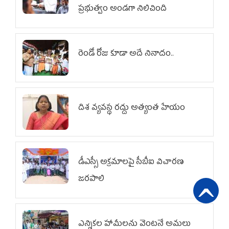
ప్రభుత్వం అండగా నిలిచింది
రెండో రోజు కూడా అదే నినాదం..
దిశ వ్యవస్థ రద్దు అత్యంత హేయం
డీఎస్సీ అక్రమాలపై సీబీఐ విచారణ
జరపాలి
ఎన్నికల హామీలను వెంటనే అమలు