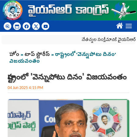
Skip to main content
????
నేతన్నల సంక్షేమానికి వైయ‌స్ఆర్‌సీపీ ప్ర
You are here
హోం
»
టాప్ స్టోరీస్
» రాష్ట్రంలో 'వెన్నుపోటు దినం'
విజయవంతం
రాష్ట్రంలో 'వెన్నుపోటు దినం' విజయవంతం
04 Jun 2025 4:15 PM