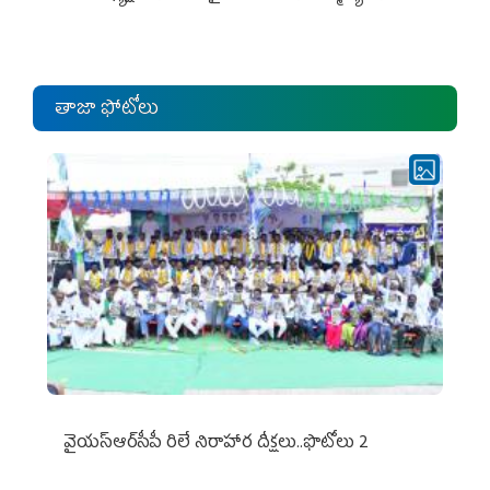
ఎంపీల స‌మావేశం
తాజా ఫోటోలు
వైయ‌స్ఆర్‌సీపీ రిలే నిరాహార దీక్షలు..ఫొటోలు 2