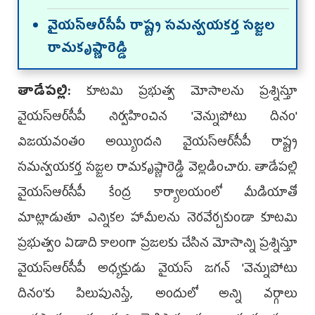
వైయస్ఆర్‌సీపీ రాష్ట్ర సమన్వయకర్త సజ్జల
రామకృష్ణారెడ్డి
తాడేపల్లి:
కూటమి ప్రభుత్వ మోసాలను ప్రశ్నిస్తూ
వైయస్ఆర్‌సీపీ నిర్వహించిన 'వెన్నుపోటు దినం'
విజయవంతం అయ్యిందని వైయస్ఆర్‌సీపీ రాష్ట్ర
సమన్వయకర్త సజ్జల రామకృష్ణారెడ్డి వెల్లడించారు. తాడేపల్లి
వైయస్ఆర్‌సీపీ కేంద్ర కార్యాలయంలో మీడియాతో
మాట్లాడుతూ ఎన్నికల హామీలను నెరవేర్చకుండా కూటమి
ప్రభుత్వం ఏడాది కాలంగా ప్రజలకు చేసిన మోసాన్ని ప్రశ్నిస్తూ
వైయస్ఆర్‌సీపీ అధ్యక్షుడు వైయస్ జగన్ 'వెన్నుపోటు
దినం'కు పిలుపునిస్తే, అందులో అన్ని వర్గాలు