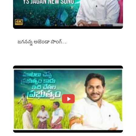
జగనన్న అజెండా సాంగ్….