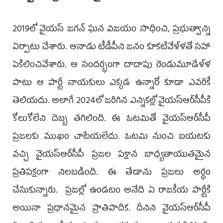
2019లో వైయస్ జగన్ ఘన విజయం సాధించి, ప్రభుత్వాన్ని
ఏర్పాటు చేశారు. ఆనాడు టీడీపీని జనం కూకటివేళ్ళతో సహా
పెకిలించివేశారు. ఆ సందర్భంగా దాదాపు రెండుమూడేళ్ళ
పాటు ఆ పార్టీ నాయకులు ఎక్కడ ఉన్నారో కూడా ఎవరికీ
తెలియదు. అలాగే 2024లో జరిగిన ఎన్నికల్లో వైయస్ఆర్‌సీపీకి
కోలుకోలేని దెబ్బ తగిలింది. ఈ ఓటమితో వైయస్ఆర్‌సీపీ
ప్రజలకు ముఖం చాటేయలేదు. ఓటమి నుంచి బయటకు
వచ్చి వైయస్ఆర్‌సీపీ ప్రజల పక్షాన బాధ్యతాయుతమైన
ప్రతిపక్షంగా నిలబడింది. ఈ తేడాను ప్రజలు అర్థం
చేసుకున్నారు. ప్రజల్లో ఉండటం అనేది ఏ రాజకీయ పార్టీకి
అయినా ప్రధానమైన ప్రాతిపాదిక. దీనిని వైయస్ఆర్‌సీపీ