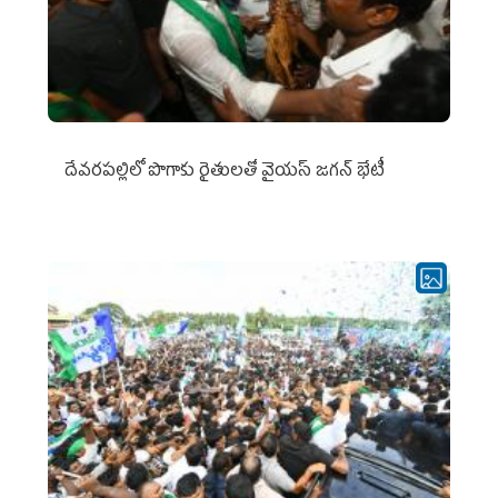
దేవరపల్లిలో పొగాకు రైతులతో వైయస్ జగన్ భేటీ