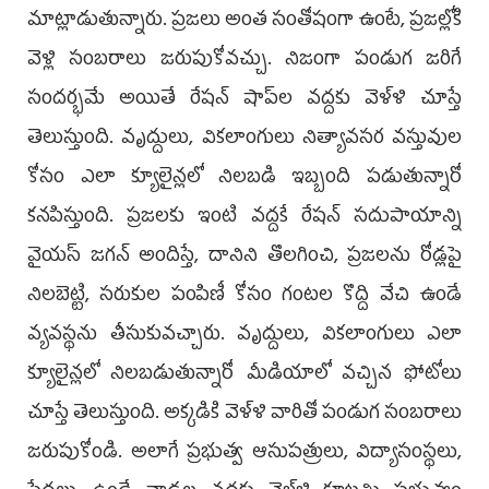
మాట్లాడుతున్నారు. ప్రజలు అంత సంతోషంగా ఉంటే, ప్రజల్లోకి
వెళ్లి సంబరాలు జరుపుకోవచ్చు. నిజంగా పండుగ జరిగే
సందర్భమే అయితే రేషన్ షాప్‌ల వద్దకు వెళ్ళి చూస్తే
తెలుస్తుంది. వృద్దులు, వికలాంగులు నిత్యావసర వస్తువుల
కోసం ఎలా క్యూలైన్లలో నిలబడి ఇబ్బంది పడుతున్నారో
కనపిస్తుంది. ప్రజలకు ఇంటి వద్దకే రేషన్‌ సదుపాయాన్ని
వైయస్ జగన్ అందిస్తే, దానిని తొలగించి, ప్రజలను రోడ్లపై
నిలబెట్టి, సరుకుల పంపిణీ కోసం గంటల కొద్ది వేచి ఉండే
వ్యవస్థను తీసుకువచ్చారు. వృద్దులు, వికలాంగులు ఎలా
క్యూలైన్లలో నిలబడుతున్నారో మీడియాలో వచ్చిన ఫోటోలు
చూస్తే తెలుస్తుంది. అక్కడికి వెళ్ళి వారితో పండుగ సంబరాలు
జరుపుకోండి. అలాగే ప్రభుత్వ ఆసుపత్రులు, విద్యాసంస్థలు,