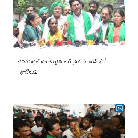
దేవరపల్లిలో పొగాకు రైతులతో వైయస్ జగన్ భేటీ
..ఫొటోలు2