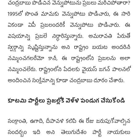
చంద్రబాబు పొడిచిన వెన్నుపోటును ప్రజలు మరిచిపోతారా?
1995లో సొంత మామకు వెన్నుపోటు పొడిచారు, ఈ సారి
ఏకండా ఏపీ ప్రజలందరికీ వెన్నుపోటు పొడిచారు. ఈ
విషయాన్ని ప్రజలే నిర్ధారిస్తున్నారు. అమరావతి పేరుతో
స్వర్గాన్ని సృష్టిస్తున్నాను అని రాష్ట్రం బయట అందరినీ
నమ్మించగలరేమో కానీ, ఈ రాష్ట్రంలోని ప్రజలను అలా
నమ్మించలేరు. రాష్ట్రంలోని పేదలకు వైయస్ జగన్ పాలనలో
అందించిన సంక్షేమాన్ని కూడా చంద్రబాబు దూరం చేశారు.
కూటమి పార్టీలు ప్రజల్లోకి వెళ్ళి పండుగ చేసుకోండి
సంక్రాంతి, ఉగాది, దీపావళి కలిపి ఈ రోజు జరుపుకోవాల్సిన
సందర్బం ఇది అని తెలుగుదేశం పార్టీ నాయకులు