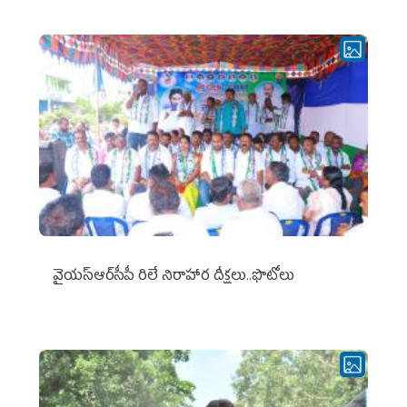
వైయ‌స్ఆర్‌సీపీ రిలే నిరాహార దీక్షలు..ఫొటోలు