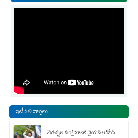
ఇటీవలి వార్తలు
నేతన్నల సంక్షేమానికి వైయ‌స్ఆర్‌సీపీ