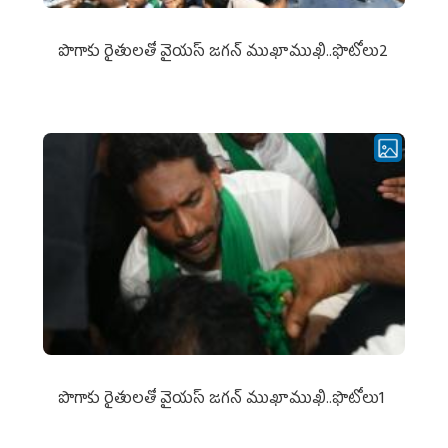
పొగాకు రైతుల‌తో వైయ‌స్ జ‌గ‌న్ ముఖాముఖి..ఫొటోలు2
పొగాకు రైతుల‌తో వైయ‌స్ జ‌గ‌న్ ముఖాముఖి..ఫొటోలు1