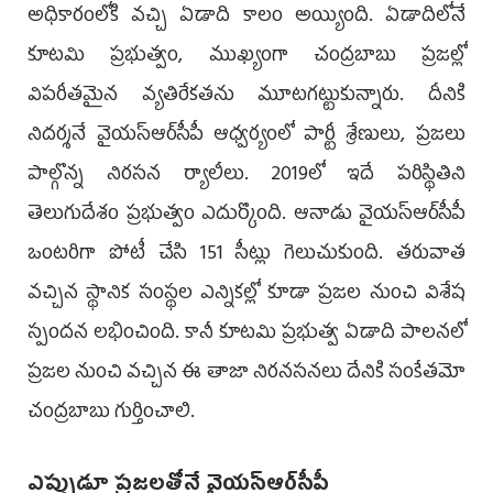
అధికారంలోకి వచ్చి ఏడాది కాలం అయ్యింది. ఏడాదిలోనే
కూటమి ప్రభుత్వం, ముఖ్యంగా చంద్రబాబు ప్రజల్లో
విపరీతమైన వ్యతిరేకతను మూటగట్టుకున్నారు. దీనికి
నిదర్శనే వైయస్ఆర్‌సీపీ ఆధ్వర్యంలో పార్టీ శ్రేణులు, ప్రజలు
పాల్గొన్న నిరసన ర్యాలీలు. 2019లో ఇదే పరిస్థితిని
తెలుగుదేశం ప్రభుత్వం ఎదుర్కొంది. ఆనాడు వైయస్ఆర్‌సీపీ
ఒంటరిగా పోటీ చేసి 151 సీట్లు గెలుచుకుంది. తరువాత
వచ్చిన స్థానిక సంస్థల ఎన్నికల్లో కూడా ప్రజల నుంచి విశేష
స్పందన లభించింది. కానీ కూటమి ప్రభుత్వ ఏడాది పాలనలో
ప్రజల నుంచి వచ్చిన ఈ తాజా నిరనసనలు దేనికి సంకేతమో
చంద్రబాబు గుర్తించాలి.
ఎప్పుడూ ప్రజలతోనే వైయస్ఆర్‌సీపీ