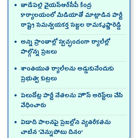
తాడేపల్లి వైయస్ఆర్‌సీపీ కేంద్ర
కార్యాలయంలో మీడియాతో మాట్లాడిన పార్టీ
రాష్ట్ర సమన్వయకర్త సజ్జల రామకృష్ణారెడ్డి
అన్ని ప్రాంతాల్లో స్వచ్ఛందంగా ర్యాలీల్లో
పాల్గొన్న ప్రజలు
శాంతియుత ర్యాలీలను అడ్డుకునేందుకు
ప్రభుత్వ కుట్రలు
పలుచోట్ల పార్టీ నేతలను హౌస్‌ అరెస్ట్‌లు చేసి
వేధించారు
ఏడాది పాలనపై ప్రజల్లోని వ్యతిరేకతను
చాటిన 'వెన్నుపోటు దినం'