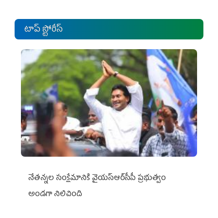
టాప్ స్టోరీస్
నేతన్నల సంక్షేమానికి వైయ‌స్ఆర్‌సీపీ ప్రభుత్వం
అండగా నిలిచింది