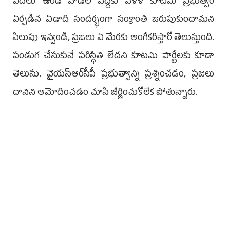
పేదలు ఉండే వాడల వద్దకు వెళ్ళి కూటమి ప్రభుత్వం
ఏర్పడిన ఏడాది సందర్భంగా సంక్రాంతి జరుపుకుందామని
పిలుపు ఇవ్వండి, ప్రజలు ఏ మేరకు అంగీకరిస్తారో తెలుస్తుంది.
పండుగ చేసుకునే పరిస్థితి లేదని కూటమి పార్టీలకు కూడా
తెలుసు. వైయస్ఆర్‌సీపీ ప్రభుత్వాన్ని ప్రశ్నించడం, ప్రజలు
దానిని ఆమోదించడం చూసి జీర్ణించుకోలేక పోతున్నారు.