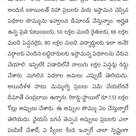
మాదిరిగా రాసి, సంతకాలు చేసి ప్రతి ఇంటికీ పంచారు.
అందుకే బకాయిలతో సహా ప్రజలకు మీరు ఇస్తామని చెప్పిన
పథకాల సొమ్మును ఇవ్వాలని డిమాండ్ చేస్తున్నాం. అర్హత
ఉన్న ప్రతి కుటుంబంకు, 50 లక్షల మంది రైతులకు, 66 లక్షల
మంది పెన్షనర్లకు, 80 లక్షల మంది విద్యార్ధులకు ఇలా అనేక
వర్గాలకు చెందిన లబ్ధిదారులకు ఇస్తామన్న పథకాలను చేరువ
చేయాలి. ఇప్పటికే ఏడాదిలోనే నాలుగు లక్షల పెన్షన్లు రద్దు
చేశారు. మిగిలిన పథకాల అమలు ఎప్పుడో తెలియదు.
అయిదేళ్ళ పాటు మమ్మల్ని ప్రజలు ఏమీ చేయలేరనే
దీమాతో చంద్రబాబు ఉన్నారు. రికార్డు స్థాయిలో రూ.1.51 లక్షల
కోట్లు అప్పులు చేశారు. ఈ అప్పుల సొమ్ము ఏం చేస్తున్నారో
తెలియదు. వైయస్ జగన్ తెచ్చిన అప్పులు ప్రజలకు ఎలా
పంపిణీ చేశారో, ఏ స్కీంల కింద ఇచ్చారో చాలా స్పష్టంగా