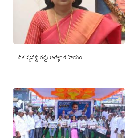
దిశ వ్యవస్థ రద్దు అత్యంత హేయం