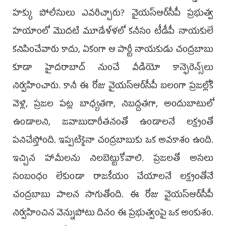
హక్కు పోలీసులు ఎవరిచ్చారు? వైయస్ఆర్‌సీపీ ప్రభుత్వ
హయాంలో మొదటి మూడేళ్ళలో కనీసం టీడీపీ నాయకులే
కనిపించేవారు కాదు, ఏకంగా ఆ పార్టీ నాయకుడు చంద్రబాబు
కూడా హైదరాబాద్‌ నుంచే వీడియో కాన్ఫెరెన్స్‌లు
నిర్వహించారు. కానీ ఈ రోజు వైయస్ఆర్‌సీపీ బలంగా ప్రజల్లోకి
వెళ్లి, ప్రజల పట్ల బాధ్యతగా, నిబద్దతగా, అందుబాటులో
ఉండాలని, జవాబుదారీతనంతో ఉండాలనే లక్ష్యంతో
పనిచేస్తోంది. ఇప్పటికైనా చంద్రబాబుకు ఒక అవకాశం ఉంది.
ఇచ్చిన హామీలను నిలబెట్టుకోవాలి. ప్రజలతో అసలు
సంబంధం లేకుండా రాజకీయం చేయాలనే లక్ష్యంతోనే
చంద్రబాబు పాలన సాగుతోంది. ఈ రోజు వైయస్ఆర్‌సీపీ
నిర్వహించిన వెన్నుపోటు దినం ఈ ప్రభుత్వంపై ఒక అంకుశం.