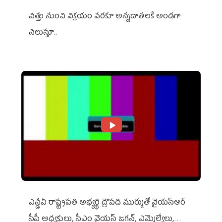
విత్తు నుంచి విక్రయం వరకూ అన్నదాతలకి అండగా
నిలుస్తూ..
ఎన్డీఏ రాష్ట్ర‌ప‌తి అభ్య‌ర్థి ద్రౌప‌ది ముర్ముతో వైయ‌స్ఆర్
సీపీ అధ్య‌క్షులు, సీఎం వైయ‌స్ జ‌గ‌న్, ఎమ్మెల్యేలు,