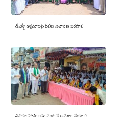
డీఎస్సీ అక్రమాలపై సీబీఐ విచారణ జరపాలి
ఎన్నికల హామీలను వెంటనే అమలు చేయాలి