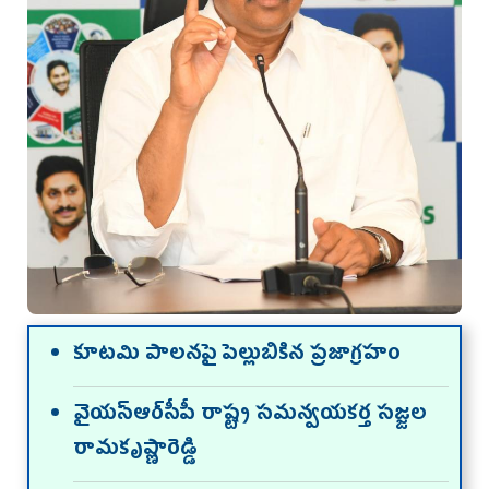
కూటమి పాలనపై పెల్లుబికిన ప్రజాగ్రహం
వైయస్ఆర్‌సీపీ రాష్ట్ర సమన్వయకర్త సజ్జల
రామకృష్ణారెడ్డి