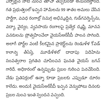
ఏర్పాటైన నాటి నుంచి తూచా తప్పకుండా అనుసరిస్తోంది.
గత ప్రభుత్వంలో ఇచ్చిన హామీలను 99 శాతం అమలు చేసిన
పార్టీగా, వివిధ రంగాల్లో సమగ్ర అభివృద్దిని, గుడ్‌గవర్నెన్స్‌ను,
విద్యా, వైద్యం, వ్యవసాయ రంగాలపై ప్రత్యేక దృష్టి, మానవ
వనరులను ప్రోత్సహించేలా వైయస్ఆర్‌సీపీ పాలన సాగింది.
అలాగే పోర్ట్‌ల వంటి కీలకమైన ప్రాజెక్ట్‌లను రెండుళ్ళ కోవిడ్
కాలాన్ని తీసేస్తే, మూడేళ్ళలో దాదాపు పదిహేను
సంవత్సరాల ప్రగతిని చూపించిన ఘనత వైయస్ జగన్
గారిదే. అధికారంలో ఉన్నప్పుడు ప్రజల గురించి పనిచేసింది.
నేడు ప్రతిపక్షంలో ఉన్నా కూడా ప్రజలకు ఎప్పుడూ దూరం
కాలేదు. అందుకే వైయస్ఆర్‌సీపీ ఇచ్చిన వెన్నుపోటు దినంకు
ప్రజల నుంచి ఇంత స్పందన వచ్చింది.