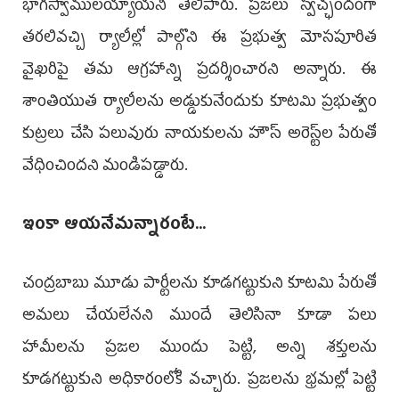
భాగస్వాములయ్యాయని తెలిపారు. ప్రజలు స్వచ్ఛందంగా
తరలివచ్చి ర్యాలీల్లో పాల్గొని ఈ ప్రభుత్వ మోసపూరిత
వైఖరిపై తమ ఆగ్రహాన్ని ప్రదర్శించారని అన్నారు. ఈ
శాంతియుత ర్యాలీలను అడ్డుకునేందుకు కూటమి ప్రభుత్వం
కుట్రలు చేసి పలువురు నాయకులను హౌస్ అరెస్ట్‌ల పేరుతో
వేధించిందని మండిపడ్డారు.
ఇంకా ఆయనేమన్నారంటే...
చంద్రబాబు మూడు పార్టీలను కూడగట్టుకుని కూటమి పేరుతో
అమలు చేయలేనని ముందే తెలిసినా కూడా పలు
హామీలను ప్రజల ముందు పెట్టి, అన్ని శక్తులను
కూడగట్టుకుని అధికారంలోకి వచ్చారు. ప్రజలను భ్రమల్లో పెట్టి