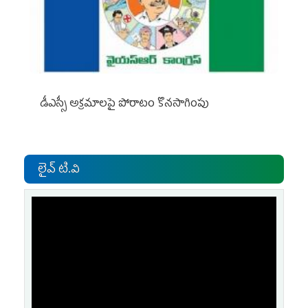
డీఎస్సీ అక్రమాలపై పోరాటం కొనసాగింపు
లైవ్ టి.వి