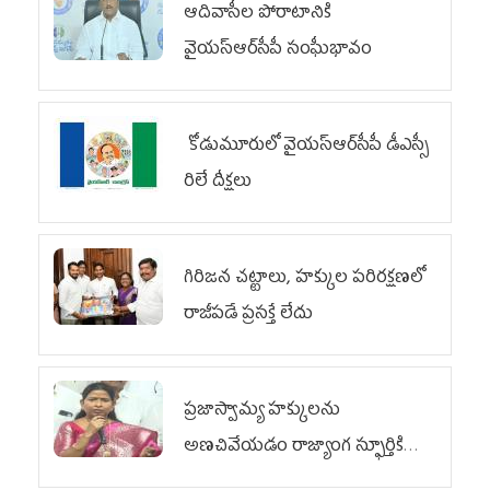
ఆదివాసీల పోరాటానికి
వైయ‌స్ఆర్‌సీపీ సంఘీభావం
కోడుమూరులో వైయ‌స్ఆర్‌సీపీ డీఎస్సీ
రిలే దీక్షలు
గిరిజన చట్టాలు, హక్కుల పరిరక్షణలో
రాజీపడే ప్రసక్తే లేదు
ప్రజాస్వామ్య హక్కులను
అణచివేయడం రాజ్యాంగ స్ఫూర్తికి
విరుద్ధం