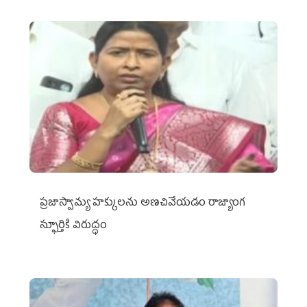
ప్రజాస్వామ్య హక్కులను అణచివేయడం రాజ్యాంగ
స్ఫూర్తికి విరుద్ధం