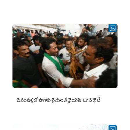
దేవరపల్లిలో పొగాకు రైతులతో వైయస్ జగన్ భేటీ