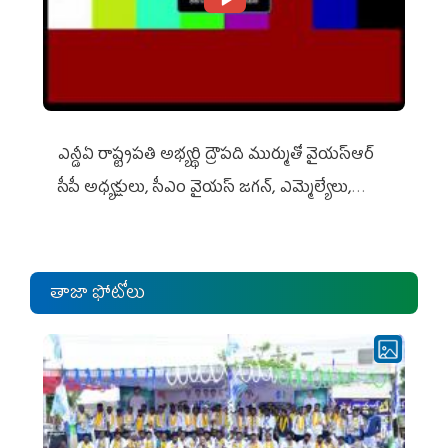
ఎన్డీఏ రాష్ట్ర‌ప‌తి అభ్య‌ర్థి ద్రౌప‌ది ముర్ముతో వైయ‌స్ఆర్
సీపీ అధ్య‌క్షులు, సీఎం వైయ‌స్ జ‌గ‌న్, ఎమ్మెల్యేలు,
ఎంపీల స‌మావేశం
తాజా ఫోటోలు