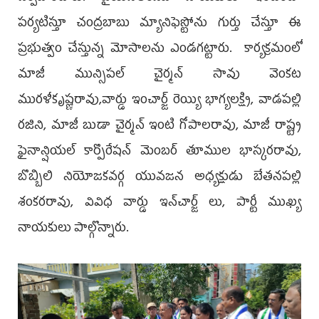
ప‌ర్య‌టిస్తూ చంద్ర‌బాబు మ్యానిఫెస్టోను గుర్తు చేస్తూ ఈ
ప్ర‌భుత్వం చేస్తున్న మోసాల‌ను ఎండ‌గ‌ట్టారు. కార్యక్రమంలో
మాజీ మున్సిపల్ చైర్మన్ సావు వెంకట
మురళీకృష్ణరావు,వార్డు ఇంచార్జ్ రెయ్యి భాగ్యలక్ష్మి, వాడపల్లి
రజిని, మాజీ బుడా చైర్మన్ ఇంటి గోపాలరావు, మాజీ రాష్ట్ర
ఫైనాన్షియల్ కార్పొరేషన్ మెంబర్ తూముల భాస్కరరావు,
బొబ్బిలి నియోజకవర్గ యువజన అధ్యక్షుడు బేతనపల్లి
శంకరరావు, వివిధ వార్డు ఇన్‌చార్జ్ లు, పార్టీ ముఖ్య
నాయకులు పాల్గొన్నారు.