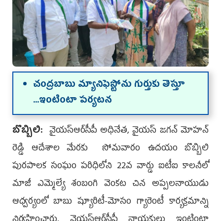
చంద్ర‌బాబు మ్యానిఫెస్టోను గుర్తుకు తెస్తూ
...ఇంటింటా ప‌ర్య‌ట‌న‌
బొబ్బిలి:
వైయ‌స్ఆర్‌సీపీ అధినేత‌, వైయ‌స్ జ‌గ‌న్ మోహ‌న్
రెడ్డి ఆదేశాల మేర‌కు సోమవారం ఉదయం బొబ్బిలి
పురపాలక సంఘం పరిధిలోని 22వ వార్డు ఐటీఐ కాలనీలో
మాజీ ఎమ్మెల్యే శంబంగి వెంకట చిన అప్పలనాయుడు
ఆధ్వ‌ర్యంలో బాబు ష్యూరిటీ-మోసం గ్యారెంటీ కార్య‌క్ర‌మాన్ని
నిర్వ‌హించారు. వైయ‌స్ఆర్‌సీపీ నాయ‌కులు ఇంటింటా