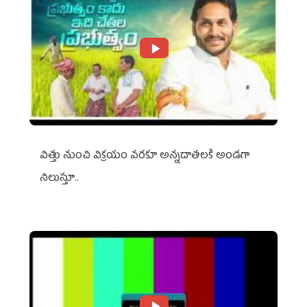
విత్తు నుంచి విక్రయం వరకూ అన్నదాతలకి అండగా
నిలుస్తూ..