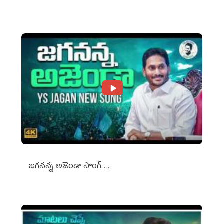
Against Media Groups
జగనన్న అజెండా సాంగ్….