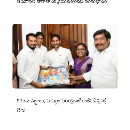
ఆదివాసీల పోరాటానికి వైయ‌స్ఆర్‌సీపీ సంఘీభావం
గిరిజన చట్టాలు, హక్కుల పరిరక్షణలో రాజీపడే ప్రసక్తే
లేదు