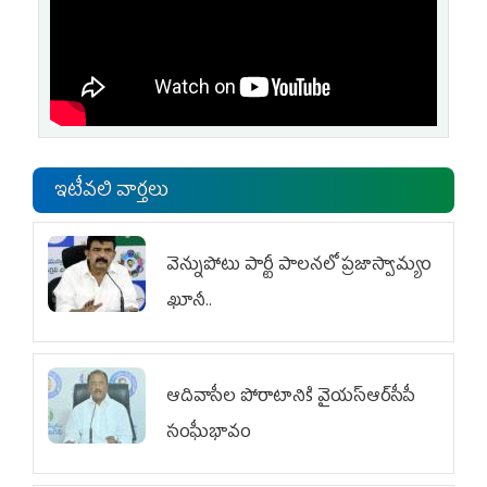
ఇటీవలి వార్తలు
వెన్నుపోటు పార్టీ పాలనలో ప్రజాస్వామ్యం
ఖూనీ..
ఆదివాసీల పోరాటానికి వైయ‌స్ఆర్‌సీపీ
సంఘీభావం