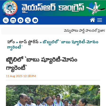
Skip to main content
????
వెన్నుపోటు పార్టీ పాలనలో ప్రజాస్వామ్యం
You are here
హోం
»
టాప్ స్టోరీస్
» బొబ్బ‌లిలో `బాబు ష్యూరిటీ-మోసం
గ్యారెంటీ`
బొబ్బ‌లిలో `బాబు ష్యూరిటీ-మోసం
గ్యారెంటీ`
11 Aug 2025 12:38 PM