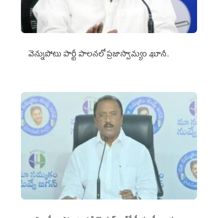
వెన్నుపోటు పార్టీ పాలనలో ప్రజాస్వామ్యం ఖూనీ..