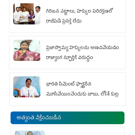
గిరిజన చట్టాలు, హక్కుల పరిరక్షణలో
రాజీపడే ప్రసక్తే లేదు
ప్రజాస్వామ్య హక్కులను అణచివేయడం
రాజ్యాంగ స్ఫూర్తికి విరుద్ధం
భారతి సిమెంట్ ఫ్యాక్టరీని
మూసివేయించేందుకు బాబు, లోకేశ్ కుట్ర
అత్యంత వీక్షించబడిన