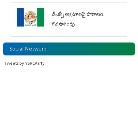
డీఎస్సీ అక్రమాలపై పోరాటం
కొనసాగింపు
Social Network
Tweets by YSRCParty