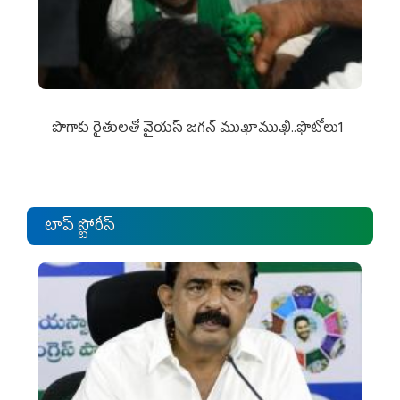
పొగాకు రైతుల‌తో వైయ‌స్ జ‌గ‌న్ ముఖాముఖి..ఫొటోలు1
టాప్ స్టోరీస్