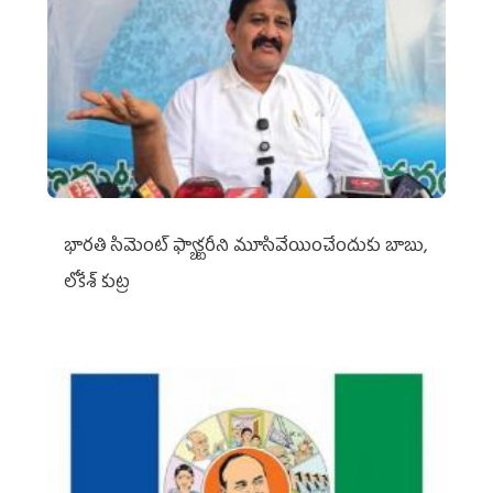
భారతి సిమెంట్ ఫ్యాక్టరీని మూసివేయించేందుకు బాబు,
లోకేశ్ కుట్ర