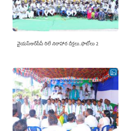
వైయ‌స్ఆర్‌సీపీ రిలే నిరాహార దీక్షలు..ఫొటోలు 2