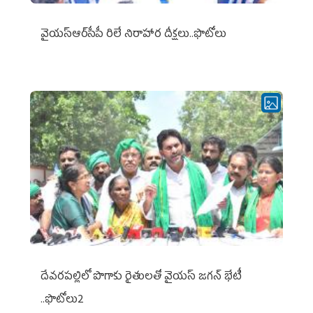
వైయ‌స్ఆర్‌సీపీ రిలే నిరాహార దీక్షలు..ఫొటోలు
దేవరపల్లిలో పొగాకు రైతులతో వైయస్ జగన్ భేటీ
..ఫొటోలు2