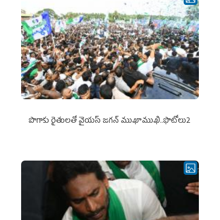
పొగాకు రైతుల‌తో వైయ‌స్ జ‌గ‌న్ ముఖాముఖి..ఫొటోలు2