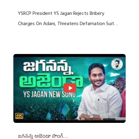
YSRCP President YS Jagan Rejects Bribery
Charges On Adani, Threatens Defamation Suit
Against Media Groups
జగనన్న అజెండా సాంగ్….