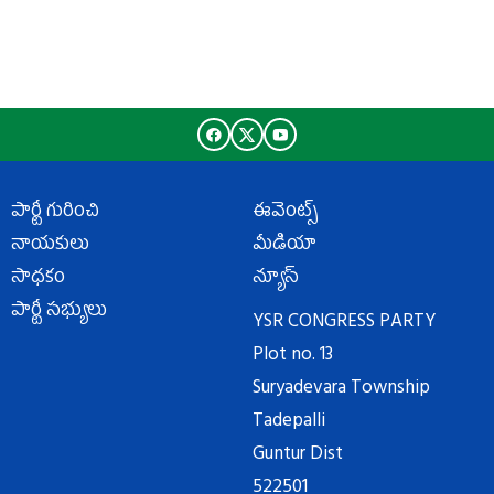
పార్టీ గురించి
ఈవెంట్స్
నాయకులు
మీడియా
సాధకం
న్యూస్
పార్టీ సభ్యులు
YSR CONGRESS PARTY
Plot no. 13
Suryadevara Township
Tadepalli
Guntur Dist
522501