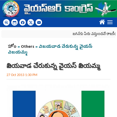
Skip to main content
????
జగన్‌కు పేరు వస్తుందనే రాజకీయ కక్షతో దిశ
You are here
హోం
»
Others
» విజయవాడ చేరుకున్న వైయస్
విజయమ్మ
విజయవాడ చేరుకున్న వైయస్ విజయమ్మ
27 Oct 2013 1:30 PM