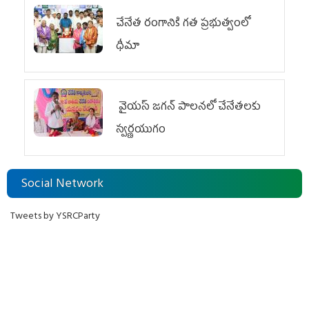
చేనేత రంగానికి గత ప్రభుత్వంలో
ధీమా
వైయ‌స్ జగన్ పాలనలో చేనేతలకు
స్వర్ణయుగం
Social Network
Tweets by YSRCParty