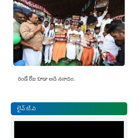
రెండో రోజు కూడా అదే నినాదం..
లైవ్ టి.వి