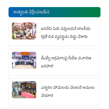
అత్యంత వీక్షించబడిన
జగన్‌కు పేరు వస్తుందనే రాజకీయ
కక్షతో దిశ వ్య‌వ‌స్థ‌ను రద్దు చేశారు
డీఎస్సీ అక్రమాలపై సీబీఐ విచారణ
జరపాలి
ఎన్నికల హామీలను వెంటనే అమలు
చేయాలి