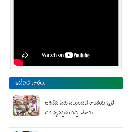
ఇటీవలి వార్తలు
జగన్‌కు పేరు వస్తుందనే రాజకీయ కక్షతో
దిశ వ్య‌వ‌స్థ‌ను రద్దు చేశారు