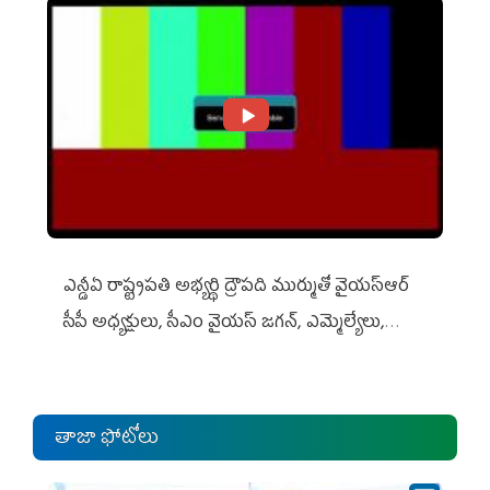
ఎన్డీఏ రాష్ట్ర‌ప‌తి అభ్య‌ర్థి ద్రౌప‌ది ముర్ముతో వైయ‌స్ఆర్
సీపీ అధ్య‌క్షులు, సీఎం వైయ‌స్ జ‌గ‌న్, ఎమ్మెల్యేలు,
ఎంపీల స‌మావేశం
తాజా ఫోటోలు