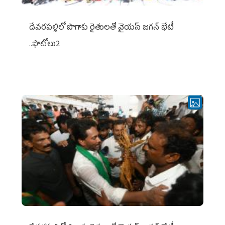
దేవరపల్లిలో పొగాకు రైతులతో వైయస్ జగన్ భేటీ
..ఫొటోలు2