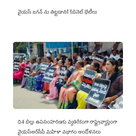
వైయ‌స్ జగన్‌ ను తిట్టడానికే కేబినెట్‌ భేటీలు
దిశ బిల్లు ఉపసంహరణకు వ్యతిరేకంగా రాష్ట్రవ్యాప్తంగా
వైయ‌స్ఆర్‌సీపీ మహిళా విభాగం ఆందోళనలు