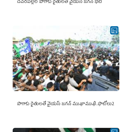
దేవరపల్లిలో పొగాకు రైతులతో వైయస్ జగన్ భేటీ
పొగాకు రైతుల‌తో వైయ‌స్ జ‌గ‌న్ ముఖాముఖి..ఫొటోలు2