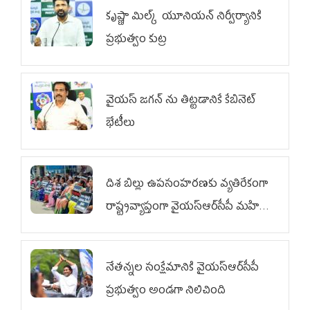
కృష్ణా మిల్క్‌ యూనియన్‌ నిర్వీర్యానికి
ప్రభుత్వం కుట్ర
వైయ‌స్ జగన్‌ ను తిట్టడానికే కేబినెట్‌
భేటీలు
దిశ బిల్లు ఉపసంహరణకు వ్యతిరేకంగా
రాష్ట్రవ్యాప్తంగా వైయ‌స్ఆర్‌సీపీ మహిళా
విభాగం ఆందోళనలు
నేతన్నల సంక్షేమానికి వైయ‌స్ఆర్‌సీపీ
ప్రభుత్వం అండగా నిలిచింది