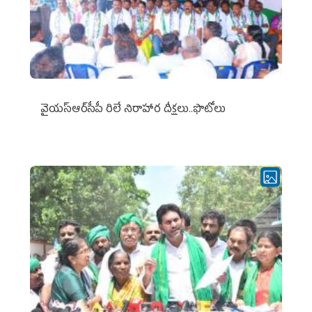
వైయ‌స్ఆర్‌సీపీ రిలే నిరాహార దీక్షలు..ఫొటోలు