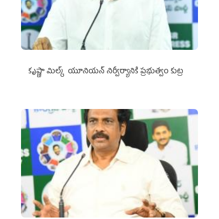
కృష్ణా మిల్క్‌ యూనియన్‌ నిర్వీర్యానికి ప్రభుత్వం కుట్ర