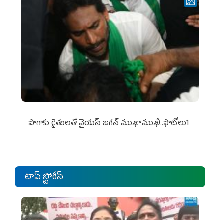
పొగాకు రైతుల‌తో వైయ‌స్ జ‌గ‌న్ ముఖాముఖి..ఫొటోలు1
టాప్ స్టోరీస్