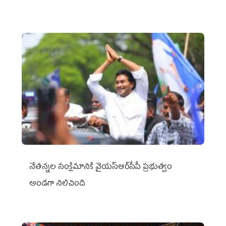
నేతన్నల సంక్షేమానికి వైయ‌స్ఆర్‌సీపీ ప్రభుత్వం
అండగా నిలిచింది