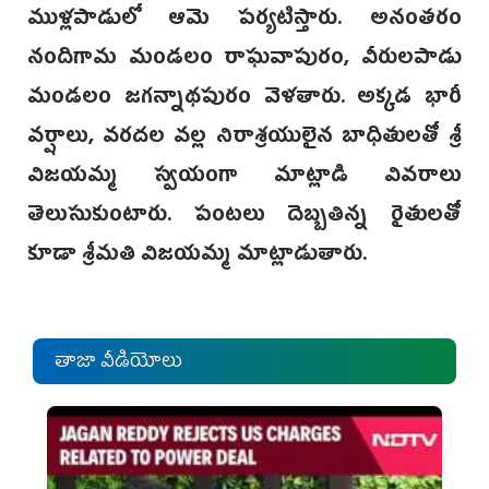
ముళ్లపాడులో ఆమె పర్యటిస్తారు. అనంతరం
నందిగామ మండలం రాఘవాపురం, వీరులపాడు
మండలం జగన్నాథపురం వెళతారు. అక్కడ భారీ
వర్షాలు, వరదల వల్ల నిరాశ్రయులైన బాధితులతో శ్రీ
విజయమ్మ స్వయంగా మాట్లాడి వివరాలు
తెలుసుకుంటారు. పంటలు దెబ్బతిన్న రైతులతో
కూడా శ్రీమతి విజయమ్మ మాట్లాడుతారు.
తాజా వీడియోలు