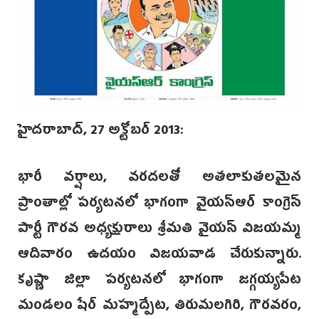
హైదరాబాద్, 27 అక్టోబర్ 2013:
భారీ వర్షాలు, వరదలతో అతలాకుతలమైన
ప్రాంతాల్లో పర్యటనలో భాగంగా వైయస్ఆర్ కాంగ్రె‌స్
పార్టీ గౌరవ అధ్యక్షురాలు‌ శ్రీమతి వైయస్ విజయమ్మ
ఆదివారం ఉదయం విజయవాడ చేరుకున్నారు.
కృష్ణా జిల్లా పర్యటనలో భాగంగా జగ్గయ్యపేట
మండలం షే‌ర్ మహ్మ‌ద్పేట, తిరుమలగిరి, గౌర‌వరం,