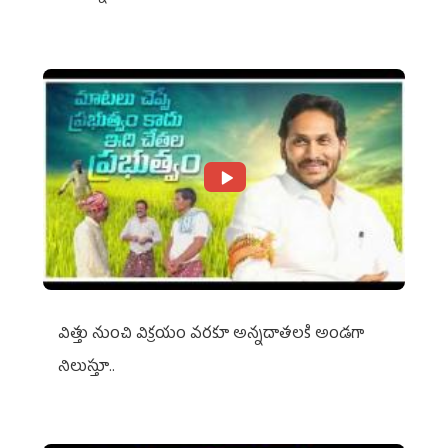
విత్తు నుంచి విక్రయం వరకూ అన్నదాతలకి అండగా
నిలుస్తూ..