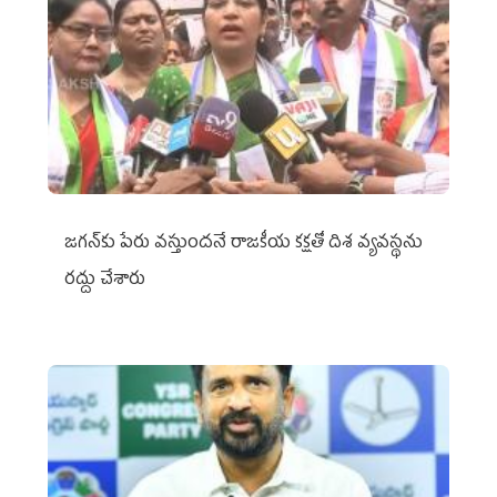
జగన్‌కు పేరు వస్తుందనే రాజకీయ కక్షతో దిశ వ్య‌వ‌స్థ‌ను
రద్దు చేశారు