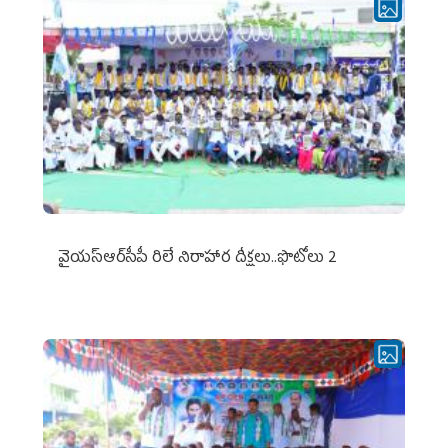
వైయ‌స్ఆర్‌సీపీ రిలే నిరాహార దీక్షలు..ఫొటోలు 2