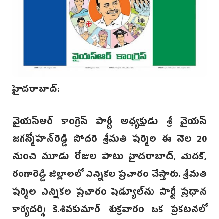
హైదరాబాద్:
వైయస్ఆర్ కాంగ్రె‌స్ పార్టీ అధ్యక్షుడు‌ శ్రీ వైయస్
జగన్మోహన్‌రెడ్డి సోదరి శ్రీమతి షర్మిల ఈ నెల 20
నుంచి మూడు రోజుల పాటు హైదరాబాద్, మెదక్,
రంగారెడ్డి జిల్లాలలో ఎన్నికల ప్రచారం చేస్తారు. శ్రీమతి
షర్మిల ఎన్నికల ప్రచారం షెడ్యూల్‌ను పార్టీ ప్రధాన
కార్యదర్శి కె.శివకుమార్ శుక్రవారం ఒక ప్రకటనలో