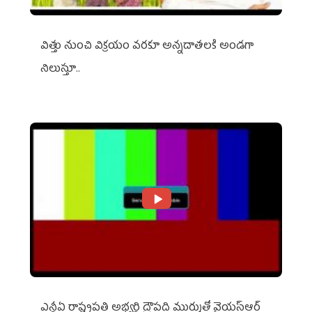
విత్తు నుంచి విక్రయం వరకూ అన్నదాతలకి అండగా
నిలుస్తూ..
ఎన్డీఏ రాష్ట్ర‌ప‌తి అభ్య‌ర్థి ద్రౌప‌ది ముర్ముతో వైయ‌స్ఆర్