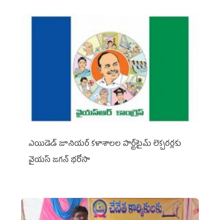
ఎయిడెడ్‌ జూనియర్‌ కళాశాలల పార్ట్‌టైమ్‌ లెక్చరర్లకు
వైయ‌స్ జగన్ భరోసా