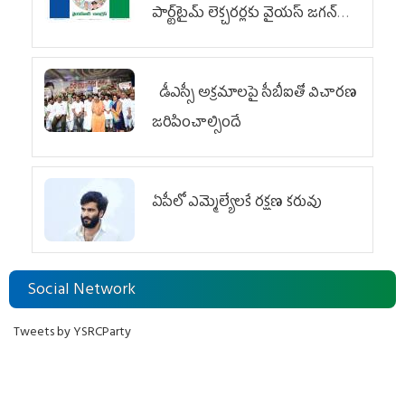
పార్ట్‌టైమ్‌ లెక్చరర్లకు వైయ‌స్ జగన్
భరోసా
డీఎస్సీ అక్రమాలపై సీబీఐతో విచారణ
జరిపించాల్సిందే
ఏపీలో ఎమ్మెల్యేల‌కే ర‌క్ష‌ణ క‌రువు
Social Network
Tweets by YSRCParty