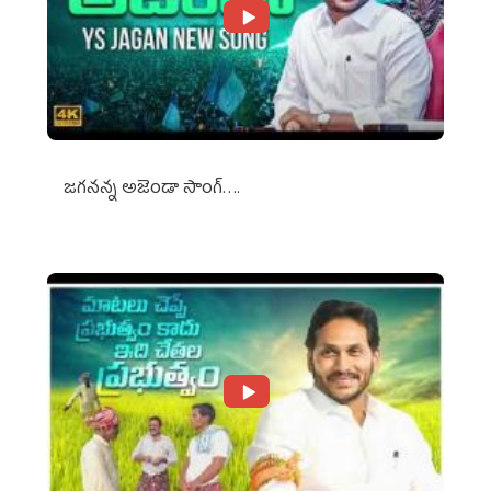
జగనన్న అజెండా సాంగ్….