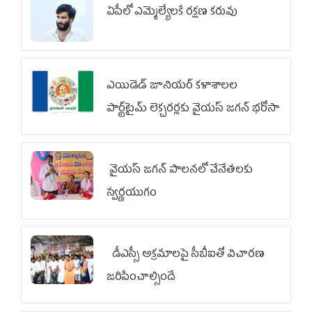
ఏపీలో ఎమ్మెల్యేల‌కే ర‌క్ష‌ణ క‌రువు
ఎయిడెడ్‌ జూనియర్‌ కళాశాలల
పార్ట్‌టైమ్‌ లెక్చరర్లకు వైయ‌స్ జగన్ భరోసా
వైయ‌స్ జగన్ పాలనలో చేనేతలకు
స్వర్ణయుగం
డీఎస్సీ అక్రమాలపై సీబీఐతో విచారణ
జరిపించాల్సిందే