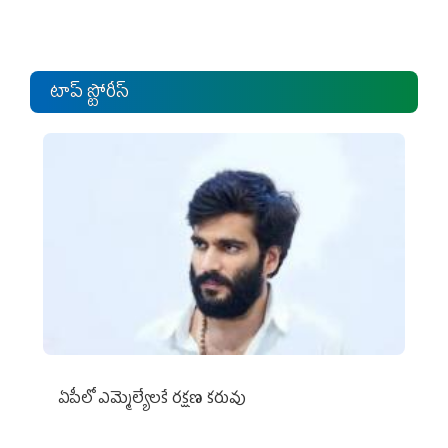
టాప్ స్టోరీస్
ఏపీలో ఎమ్మెల్యేల‌కే ర‌క్ష‌ణ క‌రువు