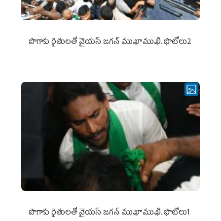
పొగాకు రైతుల‌తో వైయ‌స్ జ‌గ‌న్ ముఖాముఖి..ఫొటోలు2
పొగాకు రైతుల‌తో వైయ‌స్ జ‌గ‌న్ ముఖాముఖి..ఫొటోలు1