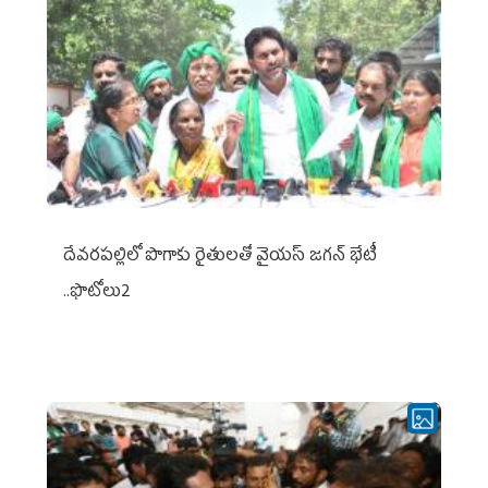
దేవరపల్లిలో పొగాకు రైతులతో వైయస్ జగన్ భేటీ
..ఫొటోలు2