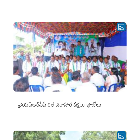
వైయ‌స్ఆర్‌సీపీ రిలే నిరాహార దీక్షలు..ఫొటోలు