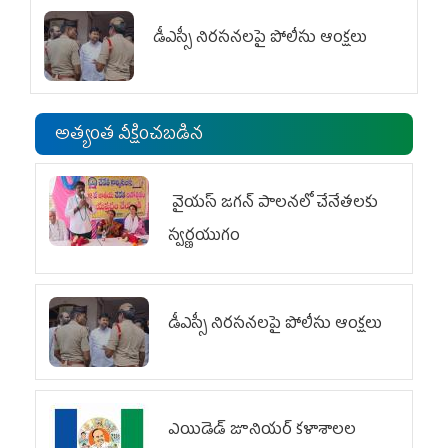
డీఎస్సీ నిరసనలపై పోలీసు ఆంక్షలు
అత్యంత వీక్షించబడిన
వైయ‌స్ జగన్ పాలనలో చేనేతలకు
స్వర్ణయుగం
డీఎస్సీ నిరసనలపై పోలీసు ఆంక్షలు
ఎయిడెడ్‌ జూనియర్‌ కళాశాలల