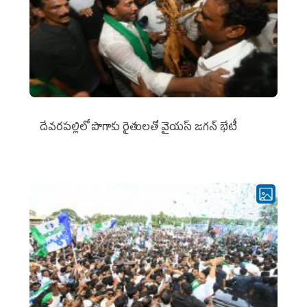
దేవరపల్లిలో పొగాకు రైతులతో వైయస్ జగన్ భేటీ