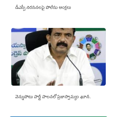
డీఎస్సీ నిరసనలపై పోలీసు ఆంక్షలు
వెన్నుపోటు పార్టీ పాలనలో ప్రజాస్వామ్యం ఖూనీ..