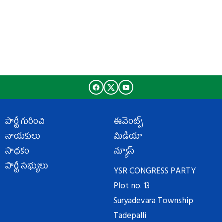
పార్టీ గురించి
ఈవెంట్స్
నాయకులు
మీడియా
సాధకం
న్యూస్
పార్టీ సభ్యులు
YSR CONGRESS PARTY
Plot no. 13
Suryadevara Township
Tadepalli