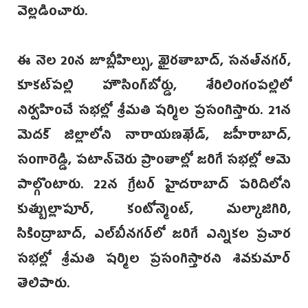
వెల్లడించారు.
‌ఈ నెల 20న జూబ్లీహిల్సు, ఖైరతాబాద్, సనత్‌నగర్,
కూకట్‌పల్లి హౌసింగ్‌బోర్డు, శేరిలింగంపల్లిలో
నిర్వహించే సభల్లో శ్రీమతి షర్మిల ప్రసంగిస్తారు. 21న
మెదక్ జిల్లాలోని నారాయణఖేడ్, జహీరాబాద్,
సంగారెడ్డి, పటా‌న్‌చెరు ప్రాంతాల్లో జరిగే సభల్లో ఆమె
పాల్గొంటారు. 22న గ్రేటర్ హైదరాబా‌ద్‌ పరిదిలోని
కుత్బుల్లాపూర్, కంటోన్మెంట్, మల్కాజిగిరి,
సికింద్రాబాద్, ఎల్‌బీనగర్‌లో జరిగే ఎన్నికల ప్రచార
సభల్లో శ్రీమతి షర్మిల ప్రసంగిస్తారని శివకుమార్
తెలిపారు.