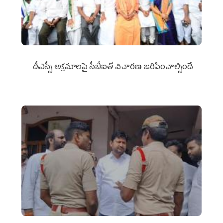
డీఎస్సీ అక్రమాలపై సీబీఐతో విచారణ జరిపించాల్సిందే