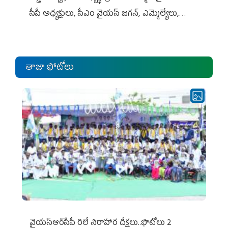
సీపీ అధ్య‌క్షులు, సీఎం వైయ‌స్ జ‌గ‌న్, ఎమ్మెల్యేలు,
ఎంపీల స‌మావేశం
తాజా ఫోటోలు
వైయ‌స్ఆర్‌సీపీ రిలే నిరాహార దీక్షలు..ఫొటోలు 2