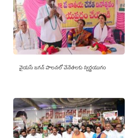
వైయ‌స్ జగన్ పాలనలో చేనేతలకు స్వర్ణయుగం