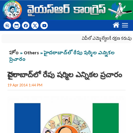
Skip to main content
????
ఏపీలో ఎమ్మెల్యేల‌కే ర‌క్ష‌ణ క‌రువు
You are here
హోం
»
Others
» హైదరాబాద్‌లో రేపు షర్మిల ఎన్నికల
ప్రచారం
హైదరాబాద్‌లో రేపు షర్మిల ఎన్నికల ప్రచారం
19 Apr 2014 1:44 PM