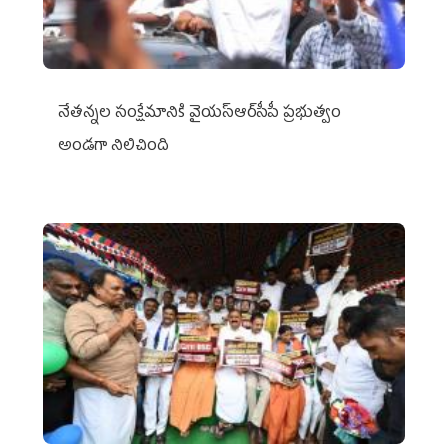
నేతన్నల సంక్షేమానికి వైయ‌స్ఆర్‌సీపీ ప్రభుత్వం
అండగా నిలిచింది