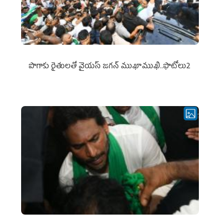
పొగాకు రైతుల‌తో వైయ‌స్ జ‌గ‌న్ ముఖాముఖి..ఫొటోలు2