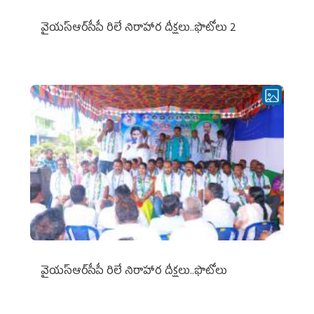
వైయ‌స్ఆర్‌సీపీ రిలే నిరాహార దీక్షలు..ఫొటోలు 2
వైయ‌స్ఆర్‌సీపీ రిలే నిరాహార దీక్షలు..ఫొటోలు