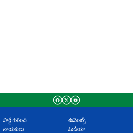
పార్టీ గురించి
ఈవెంట్స్
నాయకులు
మీడియా