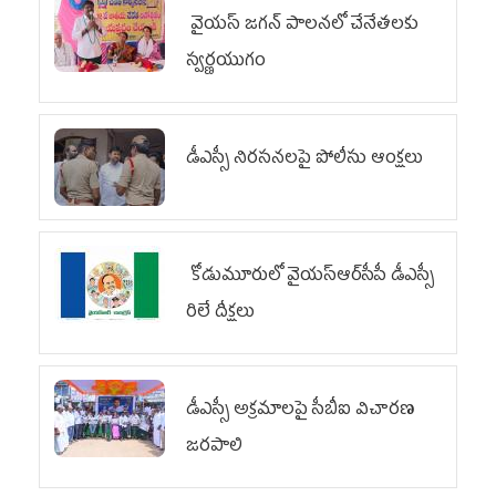
వైయ‌స్ జగన్ పాలనలో చేనేతలకు
స్వర్ణయుగం
డీఎస్సీ నిరసనలపై పోలీసు ఆంక్షలు
కోడుమూరులో వైయ‌స్ఆర్‌సీపీ డీఎస్సీ
రిలే దీక్షలు
డీఎస్సీ అక్రమాలపై సీబీఐ విచారణ
జరపాలి