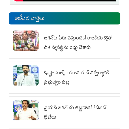
ఇటీవలి వార్తలు
జగన్‌కు పేరు వస్తుందనే రాజకీయ కక్షతో
దిశ వ్య‌వ‌స్థ‌ను రద్దు చేశారు
కృష్ణా మిల్క్‌ యూనియన్‌ నిర్వీర్యానికి
ప్రభుత్వం కుట్ర
వైయ‌స్ జగన్‌ ను తిట్టడానికే కేబినెట్‌
భేటీలు