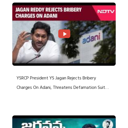
YSRCP President YS Jagan Rejects Bribery
Charges On Adani, Threatens Defamation Suit
Against Media Groups