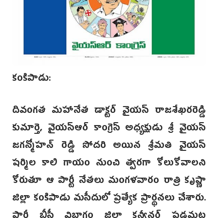
కంకిపాడు:
దివంగత మహానేత డాక్టర్ వైయస్ రాజశేఖరరెడ్డి
కుమార్తె, వైయస్ఆర్ కాంగ్రెస్ అధ్యక్షుడు శ్రీ వైయస్
జగన్మోహన్‌ రెడ్డి సోదరి అయిన శ్రీమతి వైయస్
షర్మిల కాలి గాయం నుంచి త్వరగా కోలుకోవాలని
కోరుతూ ఆ పార్టీ నేతలు మంగళవారం రాత్రి కృష్ణా
జిల్లా కంకిపాడు మసీదులో ప్రత్యేక ప్రార్థనలు చేశారు.
పార్టీ బీసీ విభాగం జిల్లా కన్వీనర్ పడమట