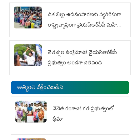
దిశ బిల్లు ఉపసంహరణకు వ్యతిరేకంగా
రాష్ట్రవ్యాప్తంగా వైయ‌స్ఆర్‌సీపీ మహిళా
విభాగం ఆందోళనలు
నేతన్నల సంక్షేమానికి వైయ‌స్ఆర్‌సీపీ
ప్రభుత్వం అండగా నిలిచింది
అత్యంత వీక్షించబడిన
చేనేత రంగానికి గత ప్రభుత్వంలో
ధీమా