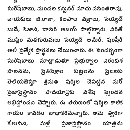
సురేష్‌బాబు, మండల కన్వీనర్ మాదు వసంతరావు,
నాయకులు జి.రాజా, కలపాల వజ్రాలు, సయ్యద్
బుడే, కె.జానీ, దాసరి అజయ్ పాల్గొన్నారు. వీరితో
ముస్లిం మతగురువులు సయ్యద్ అమీర్, షంషీర్
అలీ ప్రత్యేక ప్రార్థనలు చేయించారు. ఈ సందర్భంగా
సురేష్‌బాబు మాట్లాడుతూ ప్రభుత్వాల నిరంకుశ
పాలనను, ప్రతిపక్షాల కుట్రలను ప్రజలకు
తెలియజేస్తూ శ్రీమతి షర్మిల చేపట్టిన మరో
ప్రజాప్రస్థానం పాదయాత్రకు విశేష స్పందన
లభిస్తోందని చెప్పారు. ఈ తరుణంలో షర్మిల కాలికి
గాయం కావడం బాధాకరమన్నారు. ఆమె త్వరగా
కోలుకుని, మళ్లీ ప్రజాప్రస్థానం యాత్రను