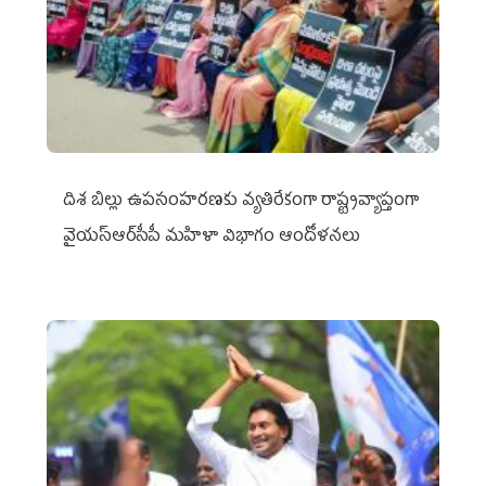
దిశ బిల్లు ఉపసంహరణకు వ్యతిరేకంగా రాష్ట్రవ్యాప్తంగా
వైయ‌స్ఆర్‌సీపీ మహిళా విభాగం ఆందోళనలు