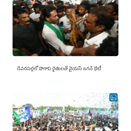
దేవరపల్లిలో పొగాకు రైతులతో వైయస్ జగన్ భేటీ