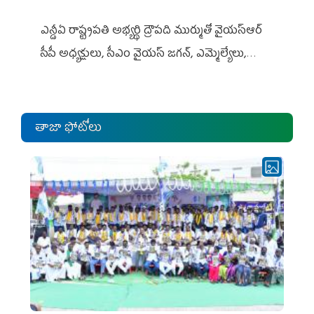
ఎన్డీఏ రాష్ట్ర‌ప‌తి అభ్య‌ర్థి ద్రౌప‌ది ముర్ముతో వైయ‌స్ఆర్
సీపీ అధ్య‌క్షులు, సీఎం వైయ‌స్ జ‌గ‌న్, ఎమ్మెల్యేలు,
ఎంపీల స‌మావేశం
తాజా ఫోటోలు