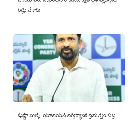
జగన్‌కు పేరు వస్తుందనే రాజకీయ కక్షతో దిశ వ్య‌వ‌స్థ‌ను
రద్దు చేశారు
కృష్ణా మిల్క్‌ యూనియన్‌ నిర్వీర్యానికి ప్రభుత్వం కుట్ర