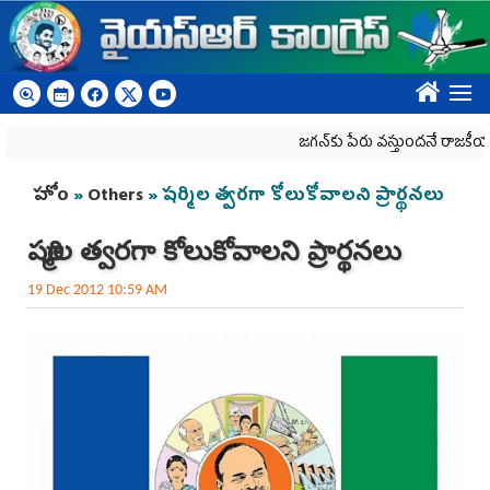
Skip to main content
????
జగన్‌కు పేరు వస్తుందనే రాజకీయ కక్షతో దిశ 
You are here
హోం
»
Others
» షర్మిల త్వరగా కోలుకోవాలని ప్రార్థనలు
షర్మిల త్వరగా కోలుకోవాలని ప్రార్థనలు
19 Dec 2012 10:59 AM