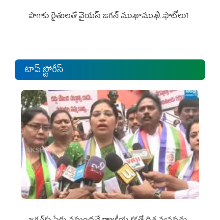
పొగాకు రైతుల‌తో వైయ‌స్ జ‌గ‌న్ ముఖాముఖి..ఫొటోలు1
టాప్ స్టోరీస్