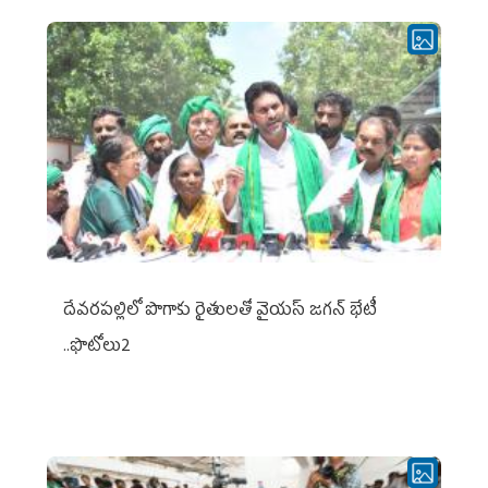
దేవరపల్లిలో పొగాకు రైతులతో వైయస్ జగన్ భేటీ
..ఫొటోలు2