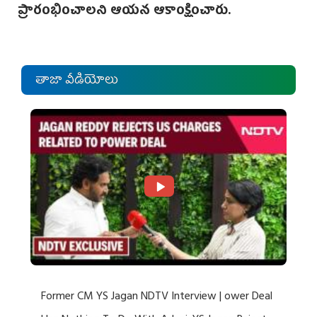
ప్రారంభించాలని ఆయన ఆకాంక్షించారు.
తాజా వీడియోలు
Former CM YS Jagan NDTV Interview | ower Deal