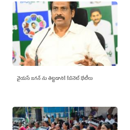
వైయ‌స్ జగన్‌ ను తిట్టడానికే కేబినెట్‌ భేటీలు