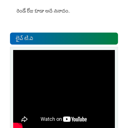
రెండో రోజు కూడా అదే నినాదం..
లైవ్ టి.వి