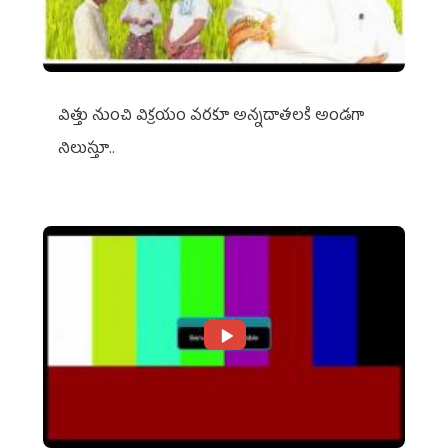
విత్తు నుంచి విక్రయం వరకూ అన్నదాతలకి అండగా
నిలుస్తూ..