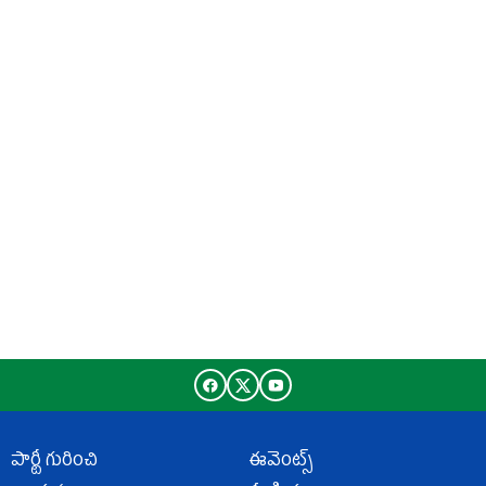
పార్టీ గురించి
ఈవెంట్స్