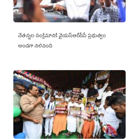
నేతన్నల సంక్షేమానికి వైయ‌స్ఆర్‌సీపీ ప్రభుత్వం
అండగా నిలిచింది