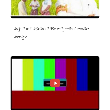
విత్తు నుంచి విక్రయం వరకూ అన్నదాతలకి అండగా
నిలుస్తూ..