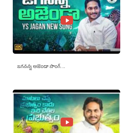
జగనన్న అజెండా సాంగ్….