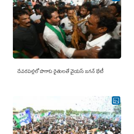
దేవరపల్లిలో పొగాకు రైతులతో వైయస్ జగన్ భేటీ