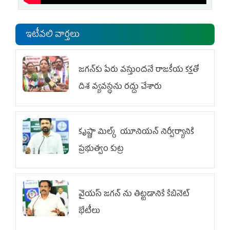
ఇటీవలి వార్తలు
జగన్‌కు పేరు వస్తుందనే రాజకీయ కక్షతో
దిశ వ్య‌వ‌స్థ‌ను రద్దు చేశారు
కృష్ణా మిల్క్‌ యూనియన్‌ నిర్వీర్యానికి
ప్రభుత్వం కుట్ర
వైయ‌స్ జగన్‌ ను తిట్టడానికే కేబినెట్‌
భేటీలు