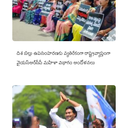
దిశ బిల్లు ఉపసంహరణకు వ్యతిరేకంగా రాష్ట్రవ్యాప్తంగా
వైయ‌స్ఆర్‌సీపీ మహిళా విభాగం ఆందోళనలు