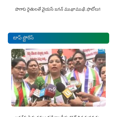
పొగాకు రైతుల‌తో వైయ‌స్ జ‌గ‌న్ ముఖాముఖి..ఫొటోలు1
టాప్ స్టోరీస్