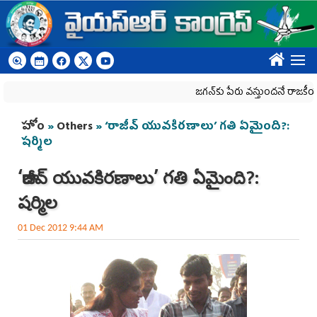
Skip to main content
????
జగన్‌కు పేరు వస్తుందనే రాజకీయ కక్షతో దిశ
You are here
హోం
»
Others
» ‘రాజీవ్‌ యువకిరణాలు’ గతి ఏమైంది?:
షర్మిల
‘రాజీవ్‌ యువకిరణాలు’ గతి ఏమైంది?:
షర్మిల
01 Dec 2012 9:44 AM