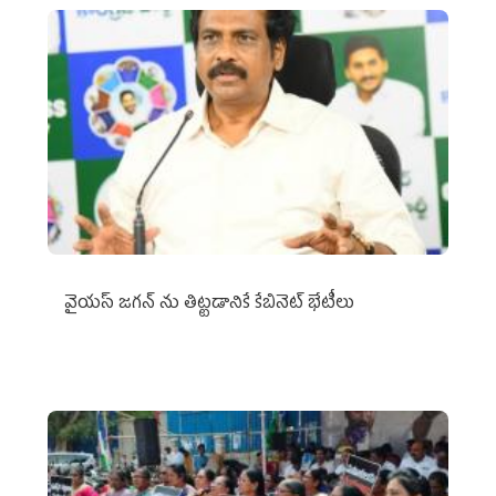
వైయ‌స్ జగన్‌ ను తిట్టడానికే కేబినెట్‌ భేటీలు