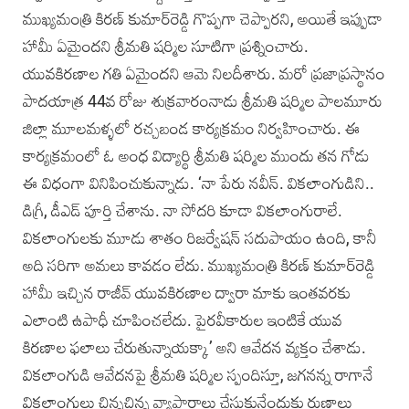
ముఖ్యమంత్రి కిరణ్‌ కుమార్‌రెడ్డి గొప్పగా చెప్పారని, అయితే ఇప్పుడా
హామీ ఏమైందని శ్రీమతి షర్మిల సూటిగా ప్రశ్నించారు.
యువకిరణాల గతి ఏమైందని ఆమె నిలదీశారు. మరో ప్రజాప్రస్థానం
పాదయాత్ర 44వ రోజు శుక్రవారంనాడు శ్రీమతి షర్మిల పాలమూరు
జిల్లా మూలమళ్ళలో రచ్చబండ కార్యక్రమం నిర్వహించారు. ఈ
కార్యక్రమంలో ఓ అంధ విద్యార్థి శ్రీమతి షర్మిల ముందు తన గోడు
ఈ విధంగా వినిపించుకున్నాడు. ‘నా పేరు నవీన్. వికలాంగుడిని..
డిగ్రీ, డీఎ‌డ్ పూర్తి చేశాను. నా సోదరి కూడా వికలాంగురా‌లే.
వికలాంగులకు మూడు శాతం రిజర్వేషన్‌ సదుపాయం ఉంది, కానీ
అది సరిగా అమలు కావడం లేదు. ముఖ్యమంత్రి కిరణ్ కుమా‌ర్‌రెడ్డి
హామీ ఇచ్చిన రాజీవ్ యువకిరణాల‌ ద్వారా మాకు ఇంతవరకు
ఎలాంటి ఉపాధీ చూపించలేదు. పైరవీకారుల ఇంటికే యువ
కిరణాల ఫలాలు చేరుతున్నాయక్కా’ అని ఆవేదన వ్యక్తం చేశాడు.
వికలాంగుడి ఆవేదనపై శ్రీమతి షర్మిల స్పందిస్తూ, జగనన్న రాగానే
వికలాంగులు చిన్నచిన్న వ్యాపారాలు చేసుకునేందుకు రుణాలు