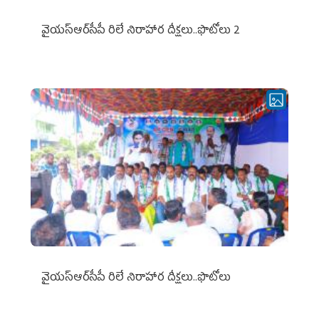
వైయ‌స్ఆర్‌సీపీ రిలే నిరాహార దీక్షలు..ఫొటోలు 2
వైయ‌స్ఆర్‌సీపీ రిలే నిరాహార దీక్షలు..ఫొటోలు