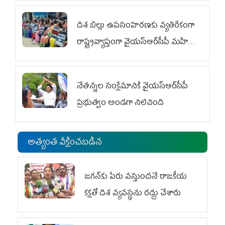
దిశ బిల్లు ఉపసంహరణకు వ్యతిరేకంగా
రాష్ట్రవ్యాప్తంగా వైయ‌స్ఆర్‌సీపీ మహిళా
విభాగం ఆందోళనలు
నేతన్నల సంక్షేమానికి వైయ‌స్ఆర్‌సీపీ
ప్రభుత్వం అండగా నిలిచింది
అత్యంత వీక్షించబడిన
జగన్‌కు పేరు వస్తుందనే రాజకీయ
కక్షతో దిశ వ్య‌వ‌స్థ‌ను రద్దు చేశారు