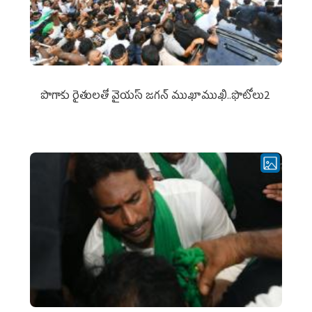
పొగాకు రైతుల‌తో వైయ‌స్ జ‌గ‌న్ ముఖాముఖి..ఫొటోలు2