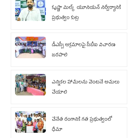
కృష్ణా మిల్క్‌ యూనియన్‌ నిర్వీర్యానికి
ప్రభుత్వం కుట్ర
డీఎస్సీ అక్రమాలపై సీబీఐ విచారణ
జరపాలి
ఎన్నికల హామీలను వెంటనే అమలు
చేయాలి
చేనేత రంగానికి గత ప్రభుత్వంలో
ధీమా