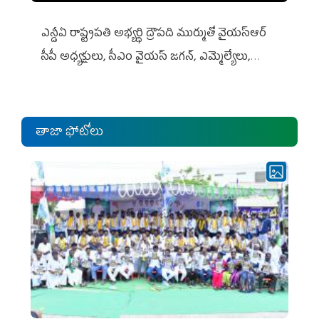
ఎన్డీఏ రాష్ట్ర‌ప‌తి అభ్య‌ర్థి ద్రౌప‌ది ముర్ముతో వైయ‌స్ఆర్
సీపీ అధ్య‌క్షులు, సీఎం వైయ‌స్ జ‌గ‌న్, ఎమ్మెల్యేలు,
ఎంపీల స‌మావేశం
తాజా ఫోటోలు