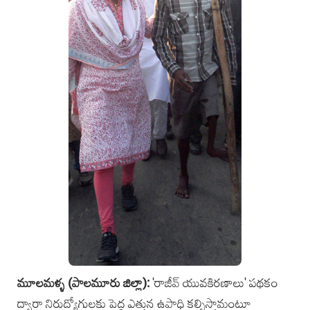
మూలమళ్ళ (పాలమూరు జిల్లా):
'రాజీవ్‌ యువకిరణాలు' పథకం
ద్వారా నిరుద్యోగులకు పెద్ద ఎత్తున ఉపాధి కల్పిస్తామంటూ