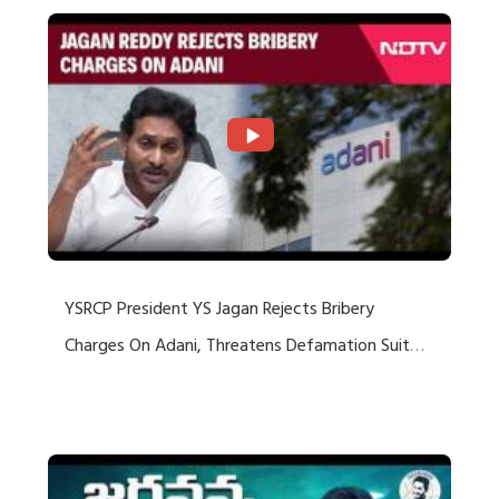
YSRCP President YS Jagan Rejects Bribery
Charges On Adani, Threatens Defamation Suit
Against Media Groups