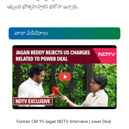
ఇప్పించి ప్రోత్సహిస్తారని భరోసా ఇచ్చారు.
తాజా వీడియోలు
Former CM YS Jagan NDTV Interview | ower Deal