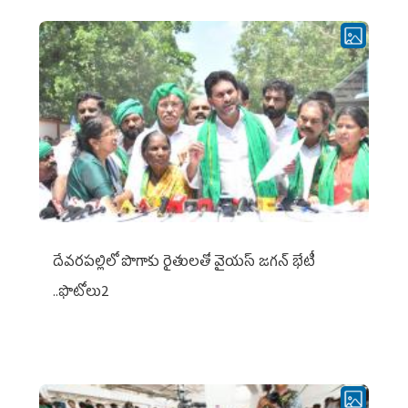
దేవరపల్లిలో పొగాకు రైతులతో వైయస్ జగన్ భేటీ
..ఫొటోలు2