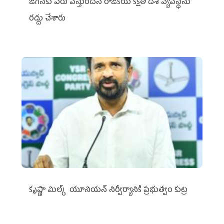
జగన్‌కు పేరు వస్తుందనే రాజకీయ కక్షతో దిశ వ్య‌వ‌స్థ‌ను
రద్దు చేశారు
కృష్ణా మిల్క్‌ యూనియన్‌ నిర్వీర్యానికి ప్రభుత్వం కుట్ర