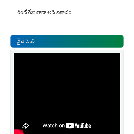
రెండో రోజు కూడా అదే నినాదం..
లైవ్ టి.వి