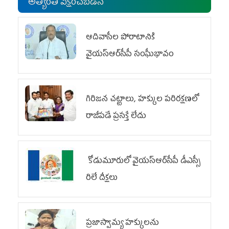
అత్యంత వీక్షించబడిన
ఆదివాసీల పోరాటానికి
వైయ‌స్ఆర్‌సీపీ సంఘీభావం
గిరిజన చట్టాలు, హక్కుల పరిరక్షణలో
రాజీపడే ప్రసక్తే లేదు
కోడుమూరులో వైయ‌స్ఆర్‌సీపీ డీఎస్సీ
రిలే దీక్షలు
ప్రజాస్వామ్య హక్కులను