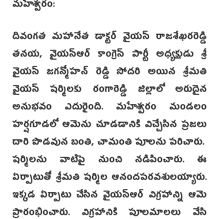
మహేశ్వరం:
దివంగత మహానేత డాక్టర్ వైయస్ రాజశేఖరరెడ్డి
తనయ, వైయస్ఆర్ కాంగ్రెస్ పార్టీ అధ్యక్షుడు శ్రీ
వైయస్ జగన్మోహన్ రెడ్డి సోదరి అయిన శ్రీమతి
వైయస్ షర్మిలకు రంగారెడ్డి జిల్లాలో అరుదైన
అనుభవం ఎదురైంది. మహేశ్వరం మండలం
హర్షగూడలో ఆమెను చూడడానికి విచ్చేసిన ప్రజలు
దారి పొడవున బంతి, చామంతి పూలను పరిచారు.
షర్మిలను వాటిపై నుంచి నడిపించారు. ఈ
ఏర్పాటుతో శ్రీమతి షర్మిల ఆనందపరవశులయ్యారు.
ఇక్కడ ఏర్పాటు చేసిన వైయస్ఆర్ విగ్రహాన్ని ఆమె
ప్రారంభించారు. విగ్రహానికి పూలమాలలు వేసి