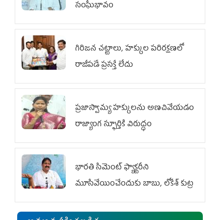
సంఘీభావం
గిరిజన చట్టాలు, హక్కుల పరిరక్షణలో
రాజీపడే ప్రసక్తే లేదు
ప్రజాస్వామ్య హక్కులను అణచివేయడం
రాజ్యాంగ స్ఫూర్తికి విరుద్ధం
భారతి సిమెంట్ ఫ్యాక్టరీని
మూసివేయించేందుకు బాబు, లోకేశ్ కుట్ర