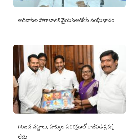
ఆదివాసీల పోరాటానికి వైయ‌స్ఆర్‌సీపీ సంఘీభావం
గిరిజన చట్టాలు, హక్కుల పరిరక్షణలో రాజీపడే ప్రసక్తే
లేదు