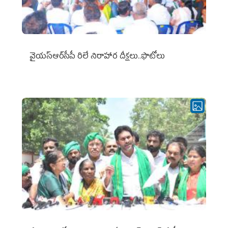
వైయ‌స్ఆర్‌సీపీ రిలే నిరాహార దీక్షలు..ఫొటోలు