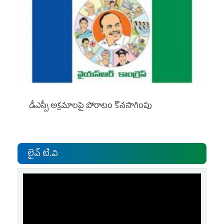
డీఎస్సీ అక్రమాలపై పోరాటం కొనసాగింపు
లైవ్ టి.వి