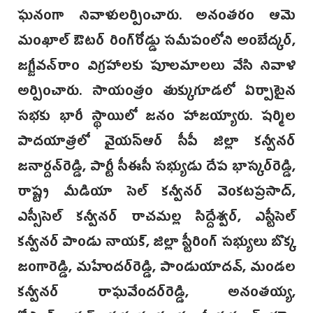
ఘనంగా నివాళులర్పించారు. అనంతరం ఆమె
మంఖాల్ ఔటర్ రింగ్‌రోడ్డు సమీపంలోని అంబేద్కర్,
జగ్జీవన్‌రాం విగ్రహాలకు పూలమాలలు వేసి నివాళి
అర్పించారు. సాయంత్రం తుక్కుగూడలో ఏర్పాటైన
సభకు భారీ స్థాయిలో జనం హాజయ్యారు. షర్మిల
పాదయాత్రలో వైయస్ఆర్ సీపీ జిల్లా కన్వీనర్
జనార్దన్‌రెడ్డి, పార్టీ సీఈసీ సభ్యుడు దేప భాస్కర్‌రెడ్డి,
రాష్ట్ర మీడియా సెల్ కన్వీనర్ వెంకటప్రసాద్,
ఎస్సీసెల్ కన్వీనర్ రాచమల్ల సిద్దేశ్వర్, ఎస్టీసెల్
కన్వీనర్ పాండు నాయక్, జిల్లా స్టీరింగ్ సభ్యులు బొక్క
జంగారెడ్డి, మహేందర్‌రెడ్డి, పాండుయాదవ్, మండల
కన్వీనర్ రాఘవేందర్‌రెడ్డి, అనంతయ్య,