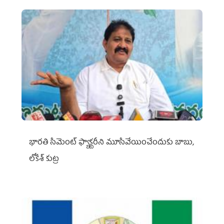
భారతి సిమెంట్ ఫ్యాక్టరీని మూసివేయించేందుకు బాబు,
లోకేశ్ కుట్ర