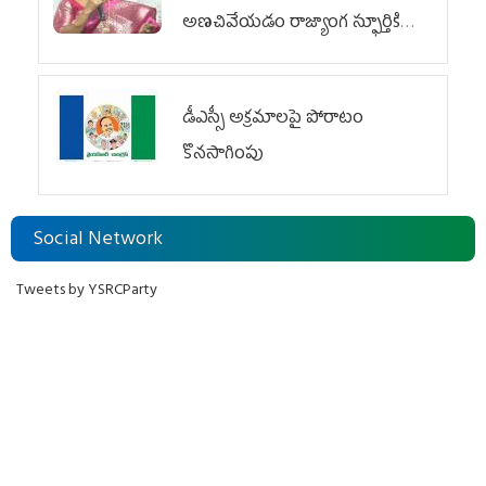
అణచివేయడం రాజ్యాంగ స్ఫూర్తికి
విరుద్ధం
డీఎస్సీ అక్రమాలపై పోరాటం
కొనసాగింపు
Social Network
Tweets by YSRCParty