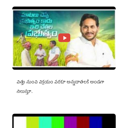
విత్తు నుంచి విక్రయం వరకూ అన్నదాతలకి అండగా
నిలుస్తూ..