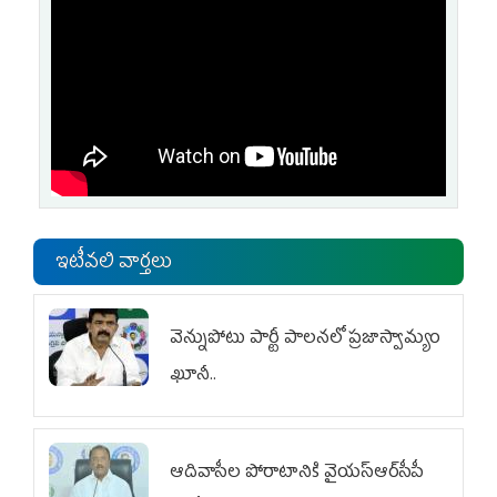
ఇటీవలి వార్తలు
వెన్నుపోటు పార్టీ పాలనలో ప్రజాస్వామ్యం
ఖూనీ..
ఆదివాసీల పోరాటానికి వైయ‌స్ఆర్‌సీపీ