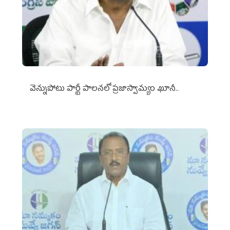
వెన్నుపోటు పార్టీ పాలనలో ప్రజాస్వామ్యం ఖూనీ..