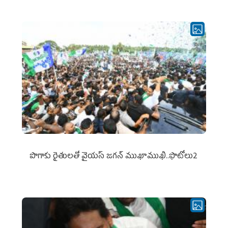
పొగాకు రైతుల‌తో వైయ‌స్ జ‌గ‌న్ ముఖాముఖి..ఫొటోలు2