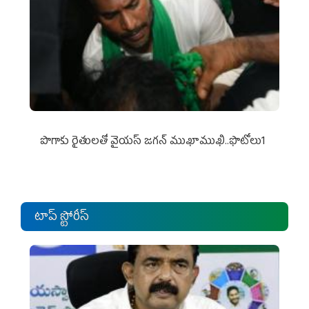
పొగాకు రైతుల‌తో వైయ‌స్ జ‌గ‌న్ ముఖాముఖి..ఫొటోలు1
టాప్ స్టోరీస్