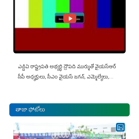
ఎన్డీఏ రాష్ట్ర‌ప‌తి అభ్య‌ర్థి ద్రౌప‌ది ముర్ముతో వైయ‌స్ఆర్
సీపీ అధ్య‌క్షులు, సీఎం వైయ‌స్ జ‌గ‌న్, ఎమ్మెల్యేలు,
ఎంపీల స‌మావేశం
తాజా ఫోటోలు