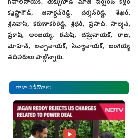
గోపాల్‌నాయక్, తుక్కుగూడ మాజీ సర్పంచ్ కళ్లెం
కృష్ణాగౌడ్, జనార్దన్‌రెడ్డి, దర్శన్‌రెడ్డి, శేఖర్,
శ్రీనివాస్, కరుణాకర్‌రెడ్డి, శ్రీధర్, ప్రసాద్. సాల్మన్,
ప్రకాష్, అంజయ్య, రమేష్, దస్రునాయక్, రాజు,
మోహన్, లచ్చానాయక్, సేవ్యానాయక్, జంగయ్య
తదితరులు పాల్గొన్నారు.
తాజా వీడియోలు