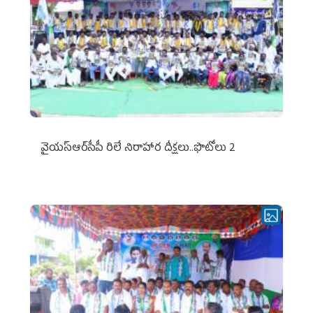
వైయ‌స్ఆర్‌సీపీ రిలే నిరాహార దీక్షలు..ఫొటోలు 2