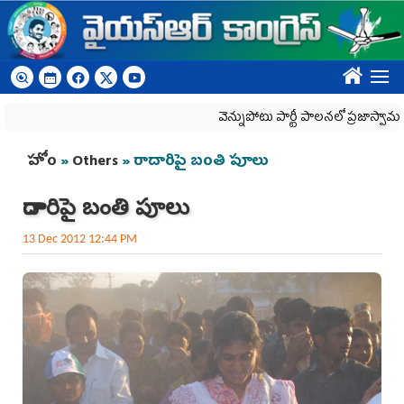
Skip to main content
????
వెన్నుపోటు పార్టీ పాలనలో ప్రజాస్వామ్యం ఖూన
You are here
హోం
»
Others
» రాదారిపై బంతి పూలు
రాదారిపై బంతి పూలు
13 Dec 2012 12:44 PM