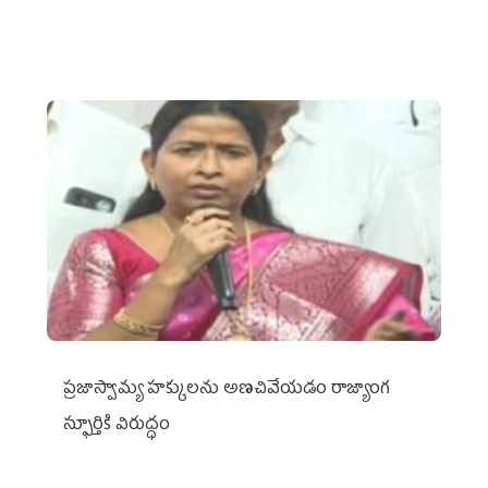
ప్రజాస్వామ్య హక్కులను అణచివేయడం రాజ్యాంగ
స్ఫూర్తికి విరుద్ధం