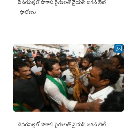
దేవరపల్లిలో పొగాకు రైతులతో వైయస్ జగన్ భేటీ
..ఫొటోలు2
దేవరపల్లిలో పొగాకు రైతులతో వైయస్ జగన్ భేటీ