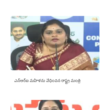
ఎన్‌ఆర్‌ఐ మహిళను వేధించిన రాష్ట్ర మంత్రి