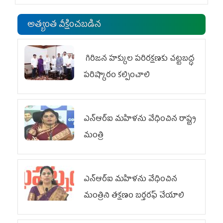
అత్యంత వీక్షించబడిన
గిరిజన హక్కుల పరిరక్షణకు చట్టబద్ధ
పరిష్కారం కల్పించాలి
ఎన్‌ఆర్‌ఐ మహిళను వేధించిన రాష్ట్ర
మంత్రి
ఎన్ఆర్ఐ మహిళను వేధించిన
మంత్రిని త‌క్ష‌ణం బ‌ర్త‌ర‌ఫ్ చేయాలి