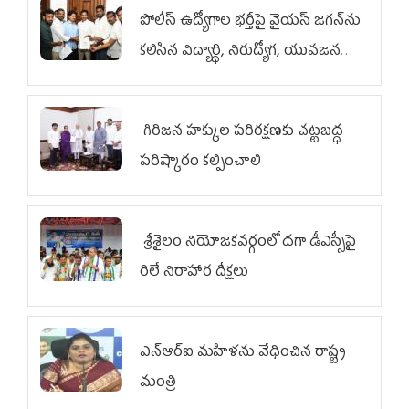
పోలీస్ ఉద్యోగాల భర్తీపై వైయస్ జగన్‌ను
కలిసిన విద్యార్థి, నిరుద్యోగ, యువజన
జేఏసీ
గిరిజన హక్కుల పరిరక్షణకు చట్టబద్ధ
పరిష్కారం కల్పించాలి
శ్రీశైలం నియోజకవర్గంలో దగా డీఎస్సీపై
రిలే నిరాహార దీక్షలు
ఎన్‌ఆర్‌ఐ మహిళను వేధించిన రాష్ట్ర
మంత్రి