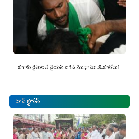
పొగాకు రైతుల‌తో వైయ‌స్ జ‌గ‌న్ ముఖాముఖి..ఫొటోలు1
టాప్ స్టోరీస్