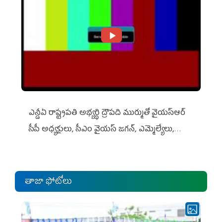
ఎన్డీఏ రాష్ట్ర‌ప‌తి అభ్య‌ర్థి ద్రౌప‌ది ముర్ముతో వైయ‌స్ఆర్
సీపీ అధ్య‌క్షులు, సీఎం వైయ‌స్ జ‌గ‌న్, ఎమ్మెల్యేలు,
ఎంపీల స‌మావేశం
తాజా ఫోటోలు