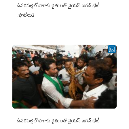
దేవరపల్లిలో పొగాకు రైతులతో వైయస్ జగన్ భేటీ
..ఫొటోలు2
దేవరపల్లిలో పొగాకు రైతులతో వైయస్ జగన్ భేటీ