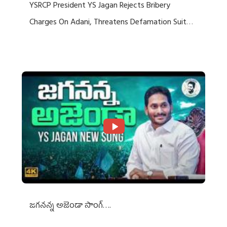
YSRCP President YS Jagan Rejects Bribery
Charges On Adani, Threatens Defamation Suit
Against Media Groups
జగనన్న అజెండా సాంగ్….