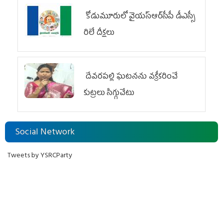
కోడుమూరులో వైయ‌స్ఆర్‌సీపీ డీఎస్సీ
రిలే దీక్షలు
దేవరపల్లి ఘటనను వక్రీకరించే
కుట్రలు సిగ్గుచేటు
Social Network
Tweets by YSRCParty