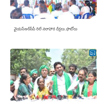
వైయ‌స్ఆర్‌సీపీ రిలే నిరాహార దీక్షలు..ఫొటోలు