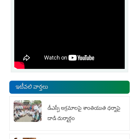
ఇటీవలి వార్తలు
డీఎస్సీ అక్రమాలపై శాంతియుత ధర్నాపై
దాడి దుర్మార్గం