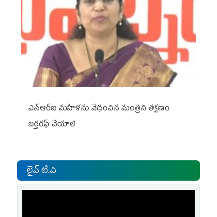
ఎన్ఆర్ఐ మహిళను వేధించిన మంత్రిని త‌క్ష‌ణం
బ‌ర్త‌ర‌ఫ్ చేయాలి
లైవ్ టి.వి