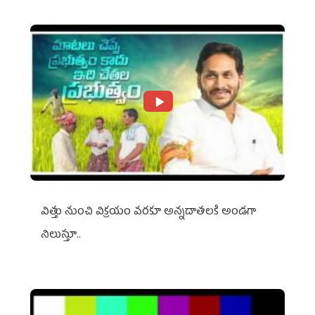
విత్తు నుంచి విక్రయం వరకూ అన్నదాతలకి అండగా
నిలుస్తూ..