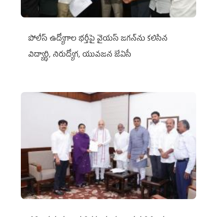
పోలీస్ ఉద్యోగాల భర్తీపై వైయస్ జగన్‌ను కలిసిన
విద్యార్థి, నిరుద్యోగ, యువజన జేఏసీ