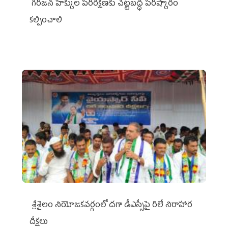
గిరిజన హక్కుల పరిరక్షణకు చట్టబద్ధ పరిష్కారం
కల్పించాలి
శ్రీశైలం నియోజకవర్గంలో దగా డీఎస్సీపై రిలే నిరాహార
దీక్షలు