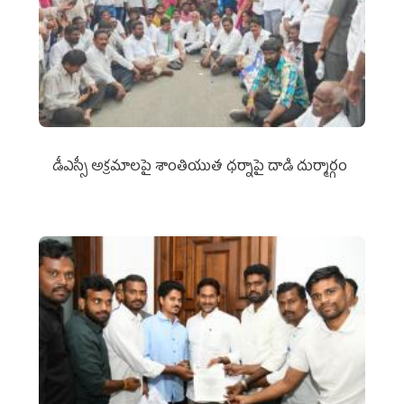
డీఎస్సీ అక్రమాలపై శాంతియుత ధర్నాపై దాడి దుర్మార్గం