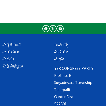
పార్టీ గురించి
ఈవెంట్స్
నాయకులు
మీడియా
సాధకం
న్యూస్
పార్టీ సభ్యులు
YSR CONGRESS PARTY
Plot no. 13
Suryadevara Township
Tadepalli
Guntur Dist
522501