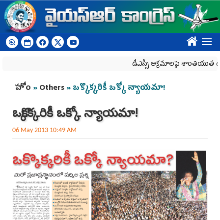
Skip to main content
????
డీఎస్సీ అక్రమాలపై శాంతియుత ధర్నాపై దాడి
You are here
హోం
»
Others
» ఒక్కొక్కరికీ ఒక్కో న్యాయమా!
ఒక్కొక్కరికీ ఒక్కో న్యాయమా!
06 May 2013 10:49 AM