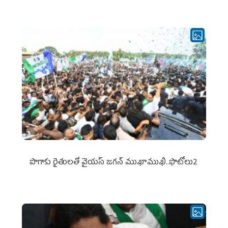
పొగాకు రైతుల‌తో వైయ‌స్ జ‌గ‌న్ ముఖాముఖి..ఫొటోలు2