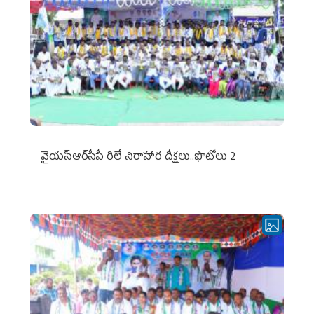
వైయ‌స్ఆర్‌సీపీ రిలే నిరాహార దీక్షలు..ఫొటోలు 2