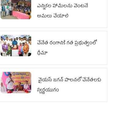
ఎన్నికల హామీలను వెంటనే
అమలు చేయాలి
చేనేత రంగానికి గత ప్రభుత్వంలో
ధీమా
వైయ‌స్ జగన్ పాలనలో చేనేతలకు
స్వర్ణయుగం