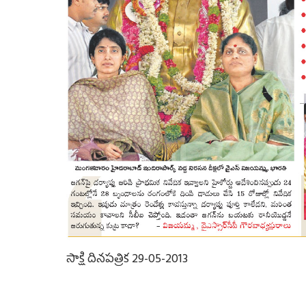
సాక్షి దినపత్రిక 29-05-2013