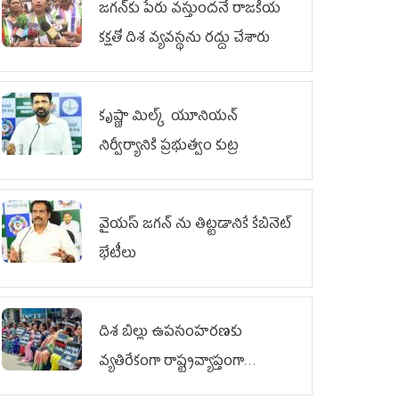
జగన్‌కు పేరు వస్తుందనే రాజకీయ
కక్షతో దిశ వ్య‌వ‌స్థ‌ను రద్దు చేశారు
కృష్ణా మిల్క్‌ యూనియన్‌
నిర్వీర్యానికి ప్రభుత్వం కుట్ర
వైయ‌స్ జగన్‌ ను తిట్టడానికే కేబినెట్‌
భేటీలు
దిశ బిల్లు ఉపసంహరణకు
వ్యతిరేకంగా రాష్ట్రవ్యాప్తంగా
వైయ‌స్ఆర్‌సీపీ మహిళా విభాగం