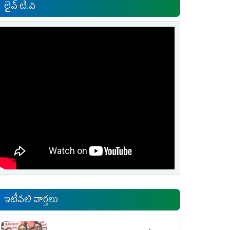
లైవ్ టి.వి
ఇటీవలి వార్తలు