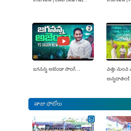
Interview | ower Deal Has
Interview |
Nothing To Do With Adani: YS
Nothing To 
Jagan Rejects US Charges
Jagan Rejec
జగనన్న అజెండా సాంగ్….
విత్తు నుంచి
అన్నదాతలకి 
తాజా ఫోటోలు