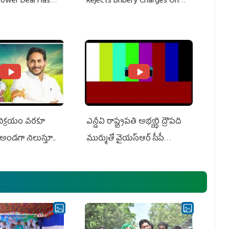
 Power Deal Has
Rejects Bribery Charges On
Do With Adani: YS
Adani, Threatens Defamation
ts US Charges
Suit Against Media Groups
 విక్రయం వరకూ
ఎన్డీఏ రాష్ట్ర‌ప‌తి అభ్య‌ర్థి ద్రౌప‌ది
అండగా నిలుస్తూ..
ముర్ముతో వైయ‌స్ఆర్ సీపీ
అధ్య‌క్షులు, సీఎం వైయ‌స్ జ‌గ‌న్,
ఎమ్మెల్యేలు, ఎంపీల స‌మావేశం