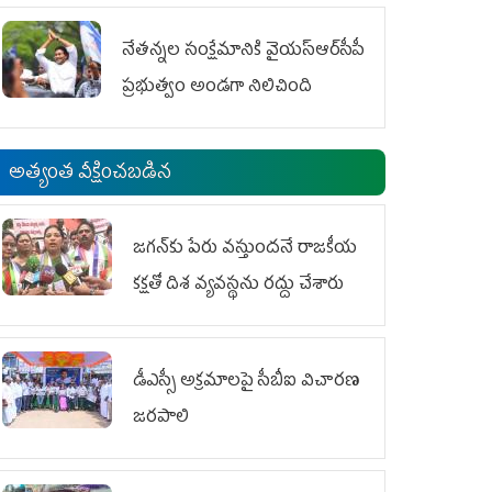
ఆందోళనలు
నేతన్నల సంక్షేమానికి వైయ‌స్ఆర్‌సీపీ
ప్రభుత్వం అండగా నిలిచింది
అత్యంత వీక్షించబడిన
జగన్‌కు పేరు వస్తుందనే రాజకీయ
కక్షతో దిశ వ్య‌వ‌స్థ‌ను రద్దు చేశారు
డీఎస్సీ అక్రమాలపై సీబీఐ విచారణ
జరపాలి