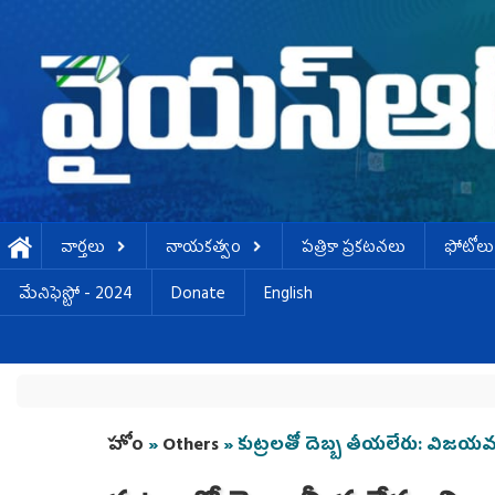
Skip to main content
వార్తలు
నాయకత్వం
పత్రికా ప్రకటనలు
ఫోటోలు
మేనిఫెస్టో - 2024
Donate
English
You are here
హోం
»
Others
» కుట్రలతో దెబ్బ తీయలేరు: విజయమ