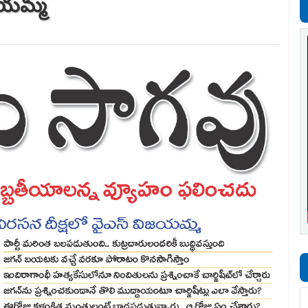
ిజయమ్మ