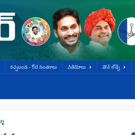
ర‌చ్చ‌బండ‌ - కోటి సంత‌కాలు
వీడియోలు
డౌన్ లోడ్స్
జగన్
్మ