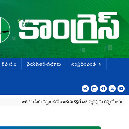
లైవ్ టి.వి
వైయస్ఆర్-పథకాలు
సంప్రదించండి
‌కు పేరు వస్తుందనే రాజకీయ కక్షతో దిశ వ్య‌వ‌స్థ‌ను రద్దు చేశారు
కృష్ణా మిల్క్‌ 