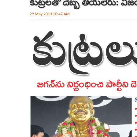
కుట్రలతో దెబ్బ తీయలేరు: వ
29 May 2013 10:47 AM