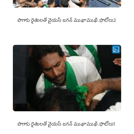
పొగాకు రైతుల‌తో వైయ‌స్ జ‌గ‌న్ ముఖాముఖి..ఫొటోలు2
పొగాకు రైతుల‌తో వైయ‌స్ జ‌గ‌న్ ముఖాముఖి..ఫొటోలు1