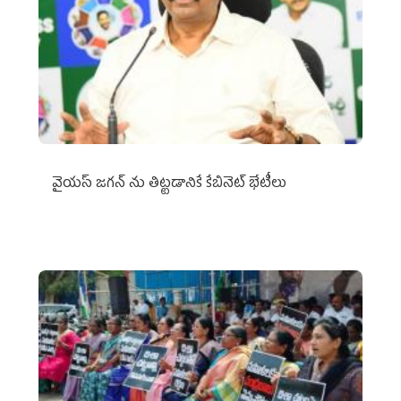
వైయ‌స్ జగన్‌ ను తిట్టడానికే కేబినెట్‌ భేటీలు