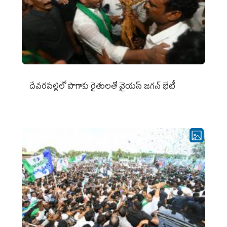
దేవరపల్లిలో పొగాకు రైతులతో వైయస్ జగన్ భేటీ