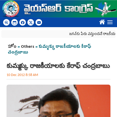
Skip to main content
????
జగన్‌కు పేరు వస్తుందనే రాజకీయ కక్షతో దిశ వ్
You are here
హోం
»
Others
» కుమ్మక్కు రాజకీయాలకు కేరాఫ్
చంద్రబాబు
కుమ్మక్కు రాజకీయాలకు కేరాఫ్ చంద్రబాబు
10 Dec 2012 8:58 AM