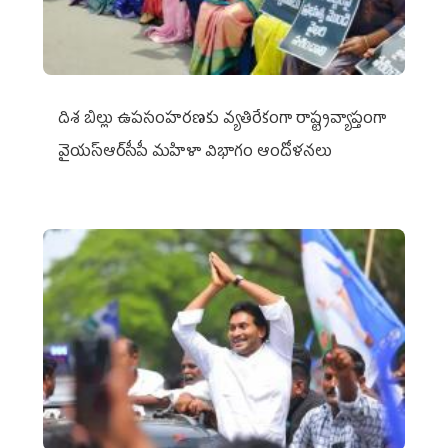
దిశ బిల్లు ఉపసంహరణకు వ్యతిరేకంగా రాష్ట్రవ్యాప్తంగా
వైయ‌స్ఆర్‌సీపీ మహిళా విభాగం ఆందోళనలు