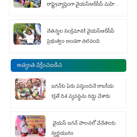
రాష్ట్రవ్యాప్తంగా వైయ‌స్ఆర్‌సీపీ మహిళా
విభాగం ఆందోళనలు
నేతన్నల సంక్షేమానికి వైయ‌స్ఆర్‌సీపీ
ప్రభుత్వం అండగా నిలిచింది
అత్యంత వీక్షించబడిన
జగన్‌కు పేరు వస్తుందనే రాజకీయ
కక్షతో దిశ వ్య‌వ‌స్థ‌ను రద్దు చేశారు
వైయ‌స్ జగన్ పాలనలో చేనేతలకు
స్వర్ణయుగం