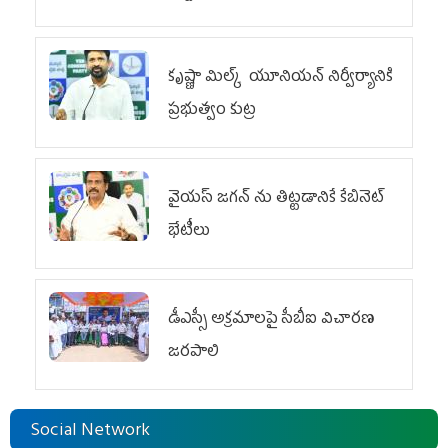
కృష్ణా మిల్క్‌ యూనియన్‌ నిర్వీర్యానికి
ప్రభుత్వం కుట్ర
వైయ‌స్ జగన్‌ ను తిట్టడానికే కేబినెట్‌
భేటీలు
డీఎస్సీ అక్రమాలపై సీబీఐ విచారణ
జరపాలి
Social Network