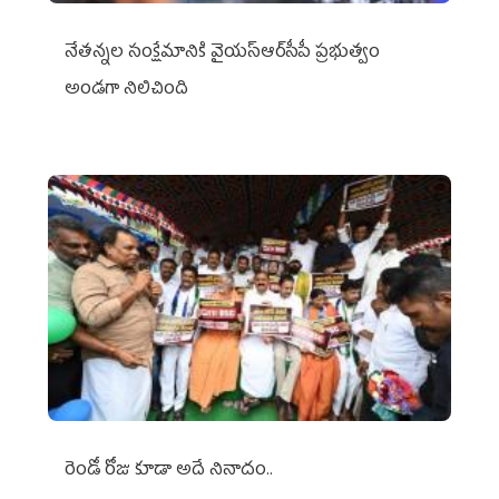
నేతన్నల సంక్షేమానికి వైయ‌స్ఆర్‌సీపీ ప్రభుత్వం
అండగా నిలిచింది
రెండో రోజు కూడా అదే నినాదం..