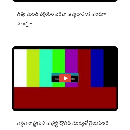
విత్తు నుంచి విక్రయం వరకూ అన్నదాతలకి అండగా
నిలుస్తూ..
ఎన్డీఏ రాష్ట్ర‌ప‌తి అభ్య‌ర్థి ద్రౌప‌ది ముర్ముతో వైయ‌స్ఆర్