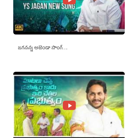
జగనన్న అజెండా సాంగ్….