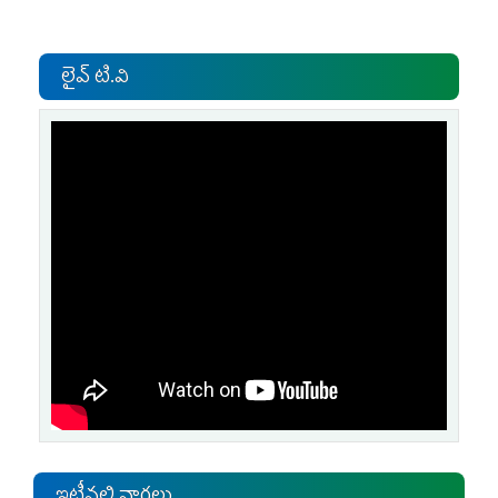
లైవ్ టి.వి