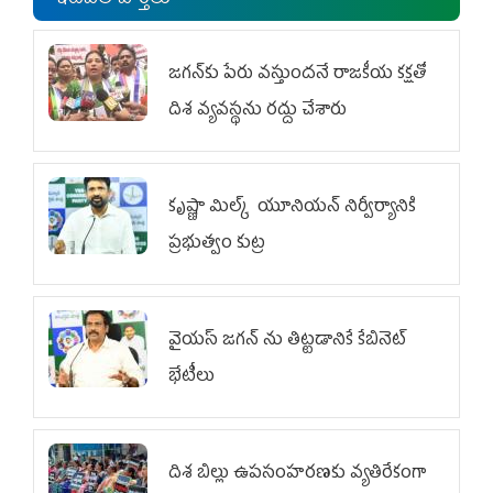
ఇటీవలి వార్తలు
జగన్‌కు పేరు వస్తుందనే రాజకీయ కక్షతో
దిశ వ్య‌వ‌స్థ‌ను రద్దు చేశారు
కృష్ణా మిల్క్‌ యూనియన్‌ నిర్వీర్యానికి
ప్రభుత్వం కుట్ర
వైయ‌స్ జగన్‌ ను తిట్టడానికే కేబినెట్‌
భేటీలు
దిశ బిల్లు ఉపసంహరణకు వ్యతిరేకంగా