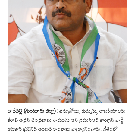
దాచేపల్లి (గుంటూరు జిల్లా) :
వెన్నుపోటు, కుమ్మక్కు రాజకీయాలకు
కేరాఫ్‌ అడ్రస్ చంద్రబాబు‌ నాయుడు అని వైయస్‌ఆర్ కాంగ్రెస్ ‌పార్టీ
అధికార ప్రతినిధి అంబటి రాంబాబు ‌వ్యాఖ్యానించారు. దేశంలో