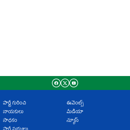
పార్టీ గురించి
ఈవెంట్స్
నాయకులు
మీడియా
సాధకం
న్యూస్
పార్టీ సభ్యులు