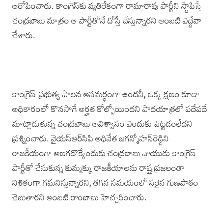
ఆరోపించారు. కాంగ్రెస్‌కు వ్యతిరేకంగా రామారావు పార్టీని స్థాపిస్తే
చంద్రబాబు మాత్రం ఆ పార్టీతోనే దోస్తీ చేస్తున్నారని అంబటి ఎద్దేవా
చేశారు.
కాంగ్రెస్ ప్రభుత్వ పాలన అసమర్ధంగా ఉందనీ,‌ ఒక్క క్షణం కూడా
అధికారంలో కొనసాగే అర్హత కోల్పోయిందని పాదయాత్రలో పదేపదే
మాట్లాడుతున్న చంద్రబాబు అవిశ్వాసం ఎందుకు పెట్టడంలేదని
ప్రశ్నించారు. వైయస్‌ఆర్‌సిపి అధినేత జగన్మోహన్‌రెడ్డిని
రాజకీయంగా అణగదొక్కేందుకు చంద్రబాబు నాయుడు కాంగ్రెస్‌
పార్టీతో చేసుకున్న కుమ్మక్కు రాజకీయాలను రాష్ట్ర ప్రజలంతా
నిశితంగా గమనిస్తున్నారని, తగిన సమయంలో సరైన గుణపాఠం
చెబుతారని అంబటి రాంబాబు హెచ్చరించారు.