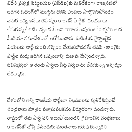
విదేశీ ప్రత్యక్ష పెట్టుబడుల (ఎఫ్‌డిఐ)కు వ్యతిరేకంగా రాజ్యసభలో
జరిగిన ఓటింగ్‌లో ముగ్గురు టిడిపి ఎంపిలు పాల్గొనకపోవడం
వెనుక ఉన్న అసలు రహస్యం కాంగ్రెస్‌ పార్టీతో చంద్రబాబు
చేసుకున్న చీకటి ఒప్పందమే అని నారాయణపురంలో నిర్వహించిన
మీడియా సమావేశంలో ఆరోపించారు. ఓటింగ్‌కు గైర్హాజరైన
ఎంపిలను పార్టీ నుంచి సస్పెండ్ చేయకపోవడ‌మే టిడిపి - కాంగ్రెస్‌
పార్టీల మధ్య జరిగిన ఒప్పందాన్ని రుజువు చేస్తోందన్నారు.
భవిష్యత్తులో ఆ రెండు పార్టీలు సీట్ల సర్దుబాటు చేసుకున్నా ఆశ్చర్యం
లేదన్నారు.
దేశంలోని అన్ని రాజకీయ పార్టీలూ ఎఫ్‌డిఐలను వ్యతిరేకిస్తుంటే
చంద్రబాబు మాత్రం వత్తాసుపలకడం విడ్డూరంగా ఉందన్నారు.
రాష్ట్రంలో తమ పార్టీ పని అయిపోయిందని గ్రహించిన చంద్రబాబు
కాంగ్రెస్‌తో దోస్తీ చేసేందుకు మంతనాలు జరుపుతున్నారని