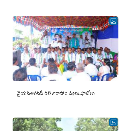
వైయ‌స్ఆర్‌సీపీ రిలే నిరాహార దీక్షలు..ఫొటోలు