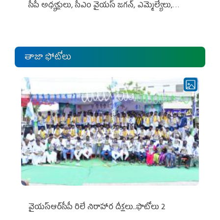
సీపీ అధ్య‌క్షులు, సీఎం వైయ‌స్ జ‌గ‌న్, ఎమ్మెల్యేలు,
ఎంపీల స‌మావేశం
తాజా ఫోటోలు
వైయ‌స్ఆర్‌సీపీ రిలే నిరాహార దీక్షలు..ఫొటోలు 2