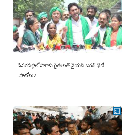
దేవరపల్లిలో పొగాకు రైతులతో వైయస్ జగన్ భేటీ
..ఫొటోలు2