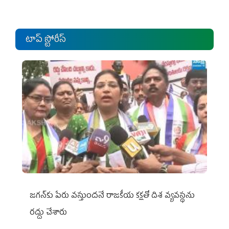
టాప్ స్టోరీస్
జగన్‌కు పేరు వస్తుందనే రాజకీయ కక్షతో దిశ వ్య‌వ‌స్థ‌ను
రద్దు చేశారు