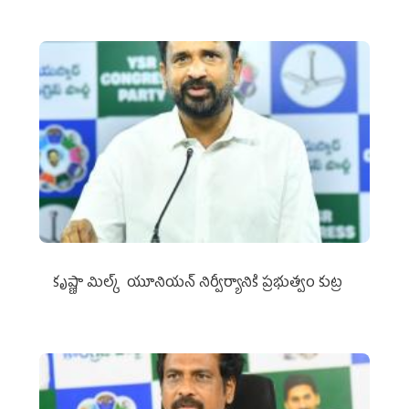
కృష్ణా మిల్క్‌ యూనియన్‌ నిర్వీర్యానికి ప్రభుత్వం కుట్ర