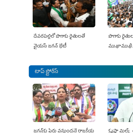
దేవరపల్లిలో పొగాకు రైతులతో
పొగాకు రైతుల‌
వైయస్ జగన్ భేటీ
ముఖాముఖి.
టాప్ స్టోరీస్
జగన్‌కు పేరు వస్తుందనే రాజకీయ
కృష్ణా మిల్క