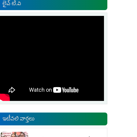
లైవ్ టి.వి
ఇటీవలి వార్తలు