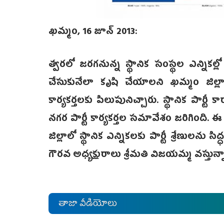
ఖమ్మం, 16 జూన్‌ 2013:
త్వరలో జరగనున్న స్థానిక సంస్థల ఎన్నికల్లో అ
చేసుకునేలా కృషి చేయాలని ఖ‌మ్మం జిల్లా ప
కార్యకర్తలకు పిలుపునిచ్చారు. స్థానిక పార
నగర పార్టీ కార్యకర్తల సమావేశం జ‌రిగింది
జిల్లాలో స్థానిక ఎన్నిక‌ల‌కు పార్టీ శ్రేణులను
గౌరవ అధ్యక్షురాలు‌ శ్రీమతి విజయమ్మ వస్తున్
తాజా వీడియోలు