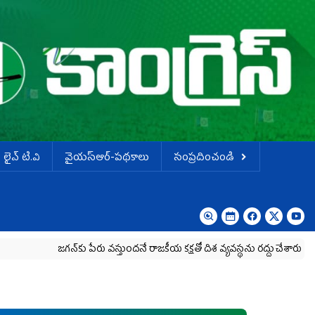
లైవ్ టి.వి
వైయస్ఆర్-పథకాలు
సంప్రదించండి
జగన్‌కు పేరు వస్తుందనే రాజకీయ కక్షతో దిశ వ్య‌వ‌స్థ‌ను రద్దు చేశారు
కృష్ణా మ