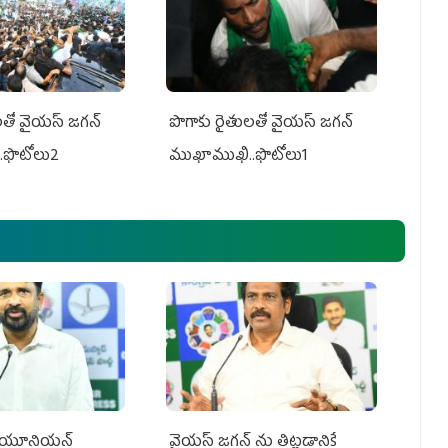
తో వైయ‌స్ జ‌గ‌న్
పొగాకు రైతుల‌తో వైయ‌స్ జ‌గ‌న్
.ఫొటోలు2
ముఖాముఖి..ఫొటోలు1
్‌ యూనియన్‌
వైయ‌స్ జగన్‌ ను తిట్టడానికే