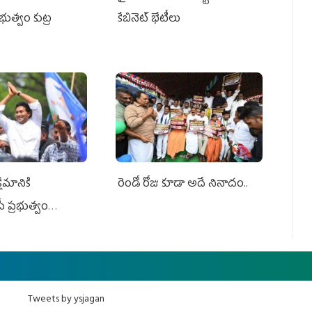
ప్రభుత్వం కుట్ర
కేబినెట్‌ భేటీలు
ేమానికి
రెండో రోజు కూడా అదే నినాదం..
ీ ప్రభుత్వం
ింది
Tweets by ysjagan