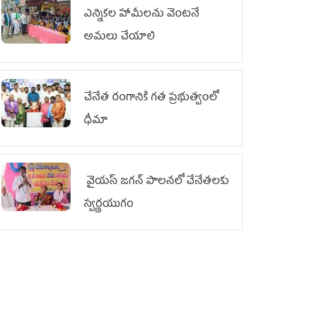
ఎన్నికల హామీలను వెంటనే
అమలు చేయాలి
చేనేత రంగానికి గత ప్రభుత్వంలో
ధీమా
వైయ‌స్ జగన్ పాలనలో చేనేతలకు
స్వర్ణయుగం