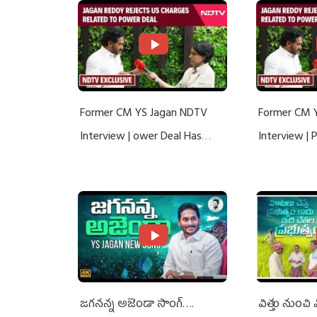
Former CM YS Jagan NDTV
Former CM 
Interview | ower Deal Has
Interview |
Nothing To Do With Adani: YS
Nothing To 
Jagan Rejects US Charges
Jagan Rejec
జగనన్న అజెండా సాంగ్….
విత్తు నుంచి