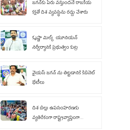
జగన్‌కు పేరు వస్తుందనే రాజకీయ
కక్షతో దిశ వ్య‌వ‌స్థ‌ను రద్దు చేశారు
కృష్ణా మిల్క్‌ యూనియన్‌
నిర్వీర్యానికి ప్రభుత్వం కుట్ర
వైయ‌స్ జగన్‌ ను తిట్టడానికే కేబినెట్‌
భేటీలు
దిశ బిల్లు ఉపసంహరణకు
వ్యతిరేకంగా రాష్ట్రవ్యాప్తంగా
వైయ‌స్ఆర్‌సీపీ మహిళా విభాగం