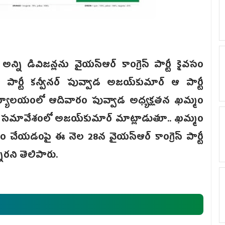
న్ని డివిజన్లను వైయస్‌ఆర్‌ కాంగ్రెస్‌ పార్టీ కైవసం
ార్టీ క‌న్వీన‌ర్ పువ్వాడ అజ‌య్‌కుమార్ ఆ పార్టీ
్టీ కార్యాలయంలో ఆదివారం పువ్వాడ అధ్యక్షతన ఖమ్మం
. ఈ స‌మావేశంలో అజయ్‌కుమార్ మాట్లాడుతూ‌.. ఖ‌మ్మం
 సిద్ధం చేయడంపై ఈ నెల 28న వైయస్‌ఆర్‌ కాంగ్రెస్ పార్టీ
నారని తెలిపారు.