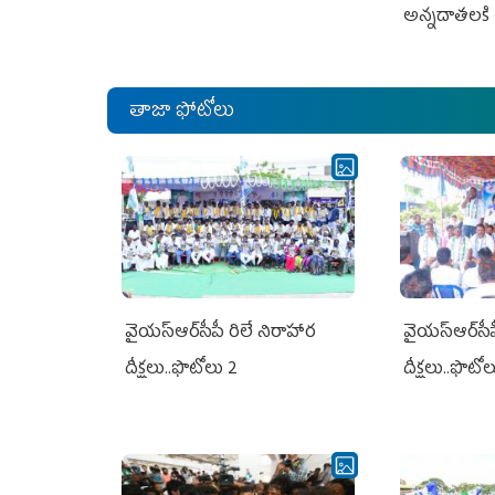
అన్నదాతలకి 
తాజా ఫోటోలు
వైయ‌స్ఆర్‌సీపీ రిలే నిరాహార
వైయ‌స్ఆర్‌సీ
దీక్షలు..ఫొటోలు 2
దీక్షలు..ఫొటో