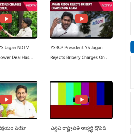
YS Jagan NDTV
YSRCP President YS Jagan
 Power Deal Has
Rejects Bribery Charges On
Do With Adani: YS
Adani, Threatens Defamation
ts US Charges
Suit Against Media Groups
 విక్రయం వరకూ
ఎన్డీఏ రాష్ట్ర‌ప‌తి అభ్య‌ర్థి ద్రౌప‌ది