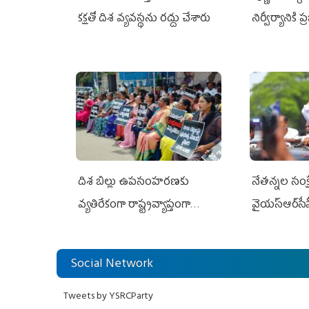
కక్షతో దిశ వ్య‌వ‌స్థ‌ను రద్దు చేశారు
నిర్వీర్యానికి 
దిశ బిల్లు ఉపసంహరణకు
నేతన్నల సంక్ష
వ్యతిరేకంగా రాష్ట్రవ్యాప్తంగా
వైయ‌స్ఆర్‌సీప
వైయ‌స్ఆర్‌సీపీ మహిళా విభాగం
అండగా నిలిచ
ఆందోళనలు
Social Network
Tweets by YSRCParty