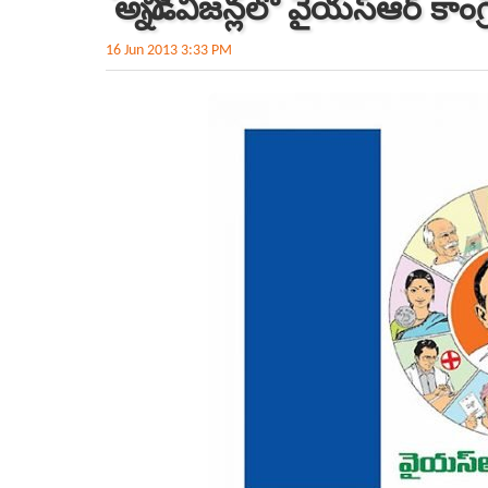
`అన్నిడివిజన్లలో వైయస్‌ఆర్ కాంగ్ర
16 Jun 2013 3:33 PM