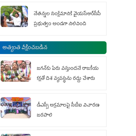
ఆందోళనలు
నేతన్నల సంక్షేమానికి వైయ‌స్ఆర్‌సీపీ
ప్రభుత్వం అండగా నిలిచింది
అత్యంత వీక్షించబడిన
జగన్‌కు పేరు వస్తుందనే రాజకీయ
కక్షతో దిశ వ్య‌వ‌స్థ‌ను రద్దు చేశారు
డీఎస్సీ అక్రమాలపై సీబీఐ విచారణ
జరపాలి