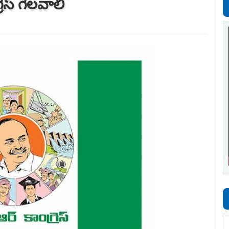
ెస్ ‌గెలవాలి`