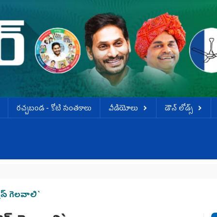
ర‌చ్చ‌బండ‌ - కోటి సంత‌కాలు
వీడియోలు
డౌన్ లోడ్స్
ెస్ ‌గెలవాలి`