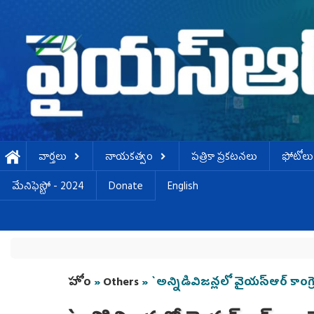
Skip to main content
వార్తలు
నాయకత్వం
పత్రికా ప్రకటనలు
ఫోటోలు
మేనిఫెస్టో - 2024
Donate
English
You are here
హోం
»
Others
» `అన్నిడివిజన్లలో వైయస్‌ఆర్ కాంగ్ర