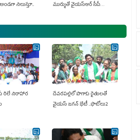
అండగా నిలుస్తూ..
ముర్ముతో వైయ‌స్ఆర్ సీపీ
అధ్య‌క్షులు, సీఎం వైయ‌స్ జ‌గ‌న్,
ఎమ్మెల్యేలు, ఎంపీల స‌మావేశం
పీ రిలే నిరాహార
దేవరపల్లిలో పొగాకు రైతులతో
లు
వైయస్ జగన్ భేటీ ..ఫొటోలు2