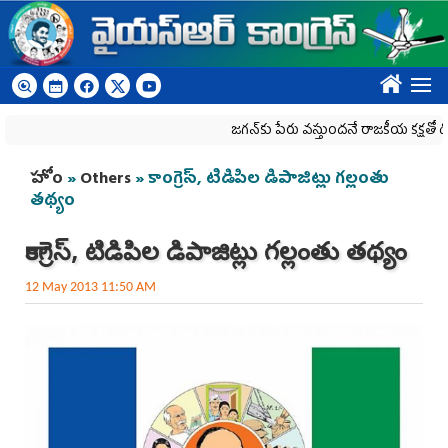
Skip to main content
????
జగన్‌కు పేరు వస్తుందనే రాజకీయ కక్షతో దిశ వ్య‌వ‌స్
You are here
హోం
»
Others
» కాంగ్రెస్, టిడిపిల డిపాజిట్లు గల్లంతు
తథ్యం
కాంగ్రెస్, టిడిపిల డిపాజిట్లు గల్లంతు తథ్యం
12 May 2013 11:50 AM