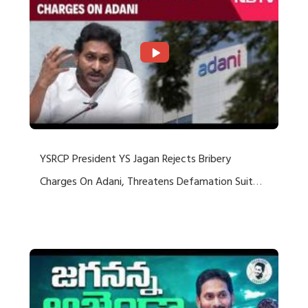
YSRCP President YS Jagan Rejects Bribery
Charges On Adani, Threatens Defamation Suit
Against Media Groups