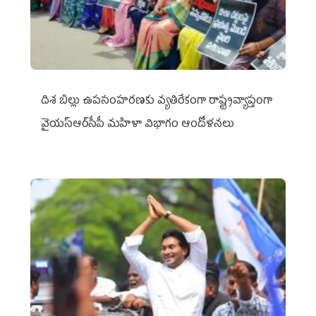
దిశ బిల్లు ఉపసంహరణకు వ్యతిరేకంగా రాష్ట్రవ్యాప్తంగా
వైయ‌స్ఆర్‌సీపీ మహిళా విభాగం ఆందోళనలు