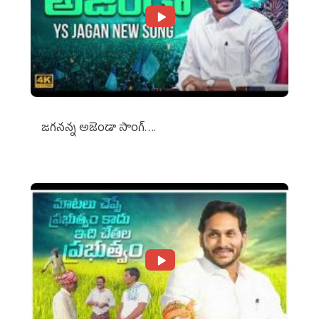
జగనన్న అజెండా సాంగ్….