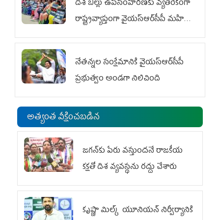
దిశ బిల్లు ఉపసంహరణకు వ్యతిరేకంగా
రాష్ట్రవ్యాప్తంగా వైయ‌స్ఆర్‌సీపీ మహిళా
విభాగం ఆందోళనలు
నేతన్నల సంక్షేమానికి వైయ‌స్ఆర్‌సీపీ
ప్రభుత్వం అండగా నిలిచింది
అత్యంత వీక్షించబడిన
జగన్‌కు పేరు వస్తుందనే రాజకీయ
కక్షతో దిశ వ్య‌వ‌స్థ‌ను రద్దు చేశారు
కృష్ణా మిల్క్‌ యూనియన్‌ నిర్వీర్యానికి