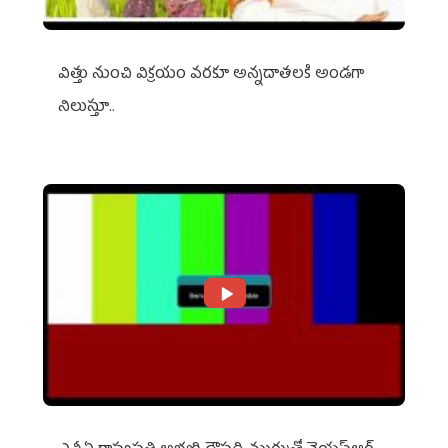
విత్తు నుంచి విక్రయం వరకూ అన్నదాతలకి అండగా
నిలుస్తూ..