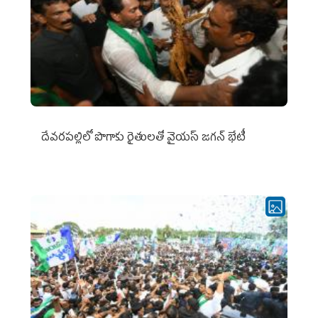
దేవరపల్లిలో పొగాకు రైతులతో వైయస్ జగన్ భేటీ