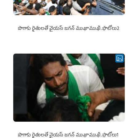
పొగాకు రైతుల‌తో వైయ‌స్ జ‌గ‌న్ ముఖాముఖి..ఫొటోలు2
పొగాకు రైతుల‌తో వైయ‌స్ జ‌గ‌న్ ముఖాముఖి..ఫొటోలు1