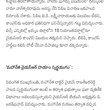
కష్టాలు తీరిపోతాయన్నారు. పాలేరు షుగర్సు విషయంలో దమ్ముంటే
నామా నాగేశ్వరరావును అరెస్టు చేసి సిబిఐ విచారణ జరపాలని
డిమాండ్ చేశారు. ‌సిబిఐ జె.డి. లక్ష్మీనారాయణకు విలువలు లేవని,
కాంగ్రెస్‌కు అధికార ప్రతినిధిగా పనిచేస్తున్నారని గట్టు విమర్శించారు.
వచ్చే ఎన్నికల్లో ఖమ్మం జిల్లాలోని 10 నియోజకవర్గాల్లోనూ
వైయస్‌ఆర్‌ కాంగ్రెస్ విజయం తథ్యమని చెప్పారు. ‌టిడిపి, కాంగ్రెస్
పార్టీలు కలిసి పోటీ చేసినా డిపాజిట్లు కూడా దక్కవన్నారు.
'మహానేత వై‌యస్‌ఆర్ హయాం స్వర్ణయుగం' :
దివంగత ముఖ్యమంత్రి, మహానేత డాక్టర్ వై‌యస్ రాజశేఖరరెడ్డి
పాలన స్వర్ణయుగంలా ఉంటే ఆ తర్వాత ప్రభుత్వాలు ప్రజా వ్యతిరేక
విధానాలు అవలం‌బిస్తున్నాయని వైయస్‌ఆర్‌ టియుసి అధ్యక్షుడు బి.
జనక్‌ప్రసాద్ విమర్శించారు. మహానేత మరణం తర్వాత వచ్చిన