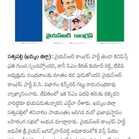
సత్తుపల్లి‌ (ఖమ్మం జిల్లా) :
వైయస్‌ఆర్ కాంగ్రె‌స్ పార్టీ జెండా కనిపిస్తే
ప్రతి గుండె స్పందిస్తోందని, ‌కానీ సిఎం కిరణ్‌ కుమార్‌ రెడ్డి, టిడిపి
అధ్యక్షుడు చంద్రబాబుకు మాత్రం దడ పుడుతోందని వైయస్‌ఆర్‌
కాంగ్రెస్‌ పార్టీ బి.సి. విభాగం కన్వీనర్ గట్టు రామచంద్రరావు
‌వ్యాఖ్యానించారు. జీవితంలో ఇక సిఎం పదవి తమకు దక్కదని
వారిద్దరూ భయపడుతున్నారని ఎద్దేవా చేశారు. ఖమ్మం జిల్లా
సత్తుపల్లిలో శనివారం సాయంత్రం జరిగిన మరో ప్రజాప్రస్థానం
బహిరంగ సభలో ఆయన మాట్లాడారు. వైయస్‌ఆర్‌ కాంగ్రెస్‌ పార్టీ
అధినేత శ్రీ వై‌యస్ జగన్మోహన్‌రెడ్డి అధికారంలోకి వస్తే పేదల