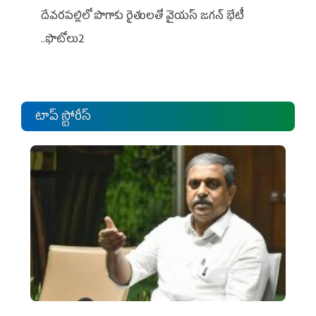
దేవరపల్లిలో పొగాకు రైతులతో వైయస్ జగన్ భేటీ
..ఫొటోలు2
టాప్ స్టోరీస్