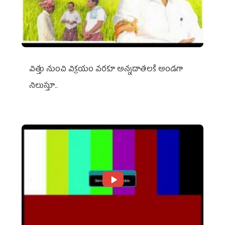
విత్తు నుంచి విక్రయం వరకూ అన్నదాతలకి అండగా
నిలుస్తూ..