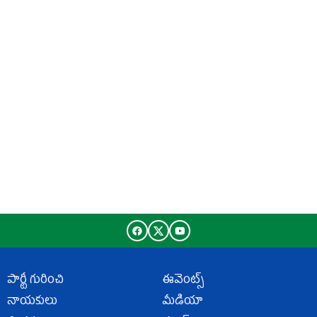
పార్టీ గురించి
ఈవెంట్స్
నాయకులు
మీడియా