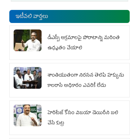
ఇటీవలి వార్తలు
డీఎస్సీ అక్రమాలపై పోరాటాన్ని మరింత
ఉధృతం చేయాలి
శాంతియుతంగా నిరసన తెలిపే హక్కును
కాలరాసే అధికారం ఎవరికీ లేదు
హెరిటేజ్ కోసం విజయా డెయిరీని బలి
చేసే కుట్ర‌