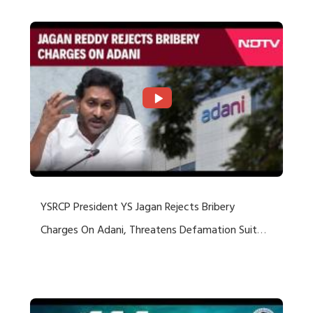
YSRCP President YS Jagan Rejects Bribery
Charges On Adani, Threatens Defamation Suit
Against Media Groups