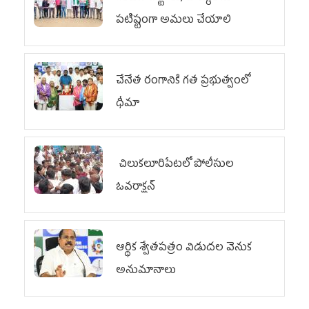
పటిష్టంగా అమలు చేయాలి
చేనేత రంగానికి గత ప్రభుత్వంలో
ధీమా
చిలుక‌లూరిపేట‌లో పోలీసుల
ఓవ‌రాక్ష‌న్‌
ఆర్థిక శ్వేతపత్రం విడుదల వెనుక
అనుమానాలు