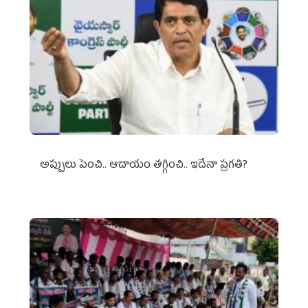
అప్పులు పెంచి.. ఆదాయం తగ్గించి.. ఇదేనా ప్రగతి?