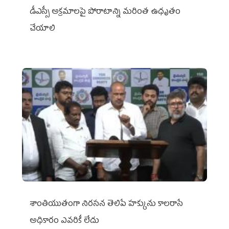
డీఎస్సీ అక్రమాలపై పోరాటాన్ని మరింత ఉధృతం
చేయాలి
శాంతియుతంగా నిరసన తెలిపే హక్కును కాలరాసే
అధికారం ఎవరికీ లేదు