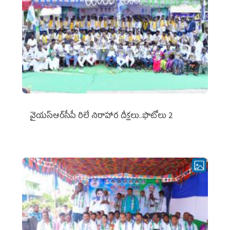
వైయ‌స్ఆర్‌సీపీ రిలే నిరాహార దీక్షలు..ఫొటోలు 2