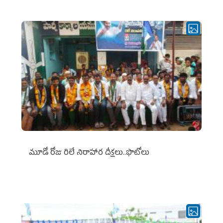
మూడో రోజు రిలే నిరాహార దీక్షలు..ఫొటోలు