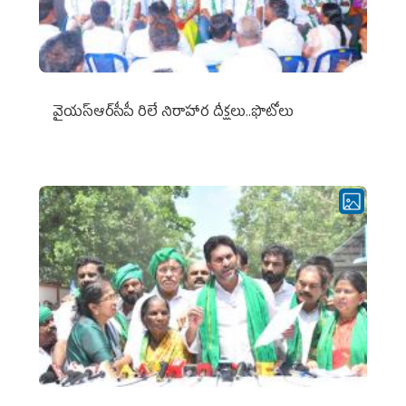
వైయ‌స్ఆర్‌సీపీ రిలే నిరాహార దీక్షలు..ఫొటోలు