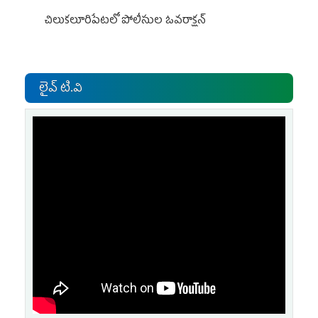
చిలుక‌లూరిపేట‌లో పోలీసుల ఓవ‌రాక్ష‌న్‌
లైవ్ టి.వి