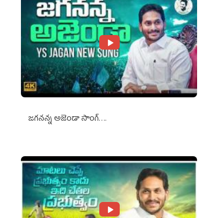
జగనన్న అజెండా సాంగ్….