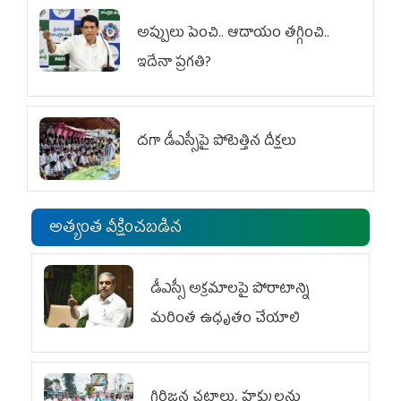
అప్పులు పెంచి.. ఆదాయం తగ్గించి..
ఇదేనా ప్రగతి?
దగా డీఎస్సీపై పోటెత్తిన దీక్షలు
అత్యంత వీక్షించబడిన
డీఎస్సీ అక్రమాలపై పోరాటాన్ని
మరింత ఉధృతం చేయాలి
గిరిజన చట్టాలు, హక్కులను