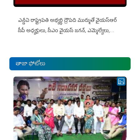
ఎన్డీఏ రాష్ట్ర‌ప‌తి అభ్య‌ర్థి ద్రౌప‌ది ముర్ముతో వైయ‌స్ఆర్
సీపీ అధ్య‌క్షులు, సీఎం వైయ‌స్ జ‌గ‌న్, ఎమ్మెల్యేలు,
ఎంపీల స‌మావేశం
తాజా ఫోటోలు