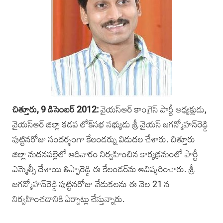
చిత్తూరు, 9 డిసెంబర్‌ 2012:
వైయస్‌ఆర్ కాంగ్రె‌స్ పార్టీ అధ్యక్షుడు,‌
వైయస్‌ఆర్‌ జిల్లా కడప లోక్‌సభ సభ్యుడు శ్రీ వైయస్‌ జగన్మోహన్‌రెడ్డి
పుట్టినరోజు సందర్భంగా కేలండర్ను‌ విడుదల చేశారు. చిత్తూరు
జిల్లా మదనపల్లెలో ఆదివారం నిర్వహించిన కార్యక్రమంలో పార్టీ
ఎమ్మెల్సీ దేశాయి తిప్పారెడ్డి ఈ కేలండర్‌ను ఆవిష్కరించారు. శ్రీ
జగన్మోహన్‌రెడ్డి పుట్టినరోజు వేడుకలను ఈ నెల 21 న
నిర్వహించడానికి ఏర్పాట్లు చేస్తున్నారు.