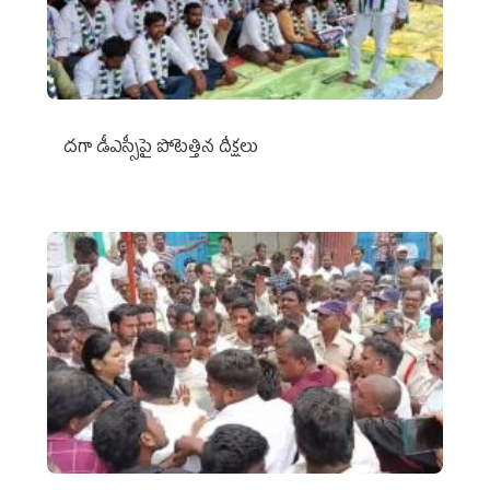
దగా డీఎస్సీపై పోటెత్తిన దీక్షలు