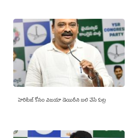
హెరిటేజ్ కోసం విజయా డెయిరీని బలి చేసే కుట్ర‌