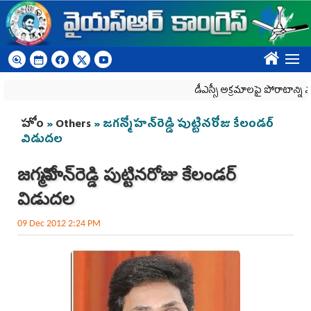
Skip to main content
????
డీఎస్సీ అక్రమాలపై పోరాటాన్ని మరి
You are here
హోం
»
Others
» జగ‌న్మోహన్‌రెడ్డి పుట్టినరోజు కేలండర్
విడుదల
జగ‌న్మోహన్‌రెడ్డి పుట్టినరోజు కేలండర్
విడుదల
09 Dec 2012 2:24 PM