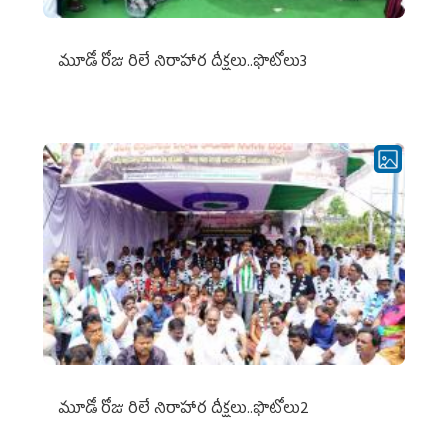
మూడో రోజు రిలే నిరాహార దీక్షలు..ఫొటోలు3
మూడో రోజు రిలే నిరాహార దీక్షలు..ఫొటోలు2