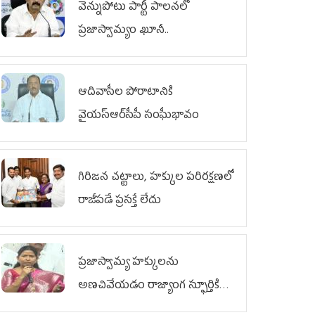
వెన్నుపోటు పార్టీ పాలనలో
ప్రజాస్వామ్యం ఖూనీ..
ఆదివాసీల పోరాటానికి
వైయ‌స్ఆర్‌సీపీ సంఘీభావం
గిరిజన చట్టాలు, హక్కుల పరిరక్షణలో
రాజీపడే ప్రసక్తే లేదు
ప్రజాస్వామ్య హక్కులను
అణచివేయడం రాజ్యాంగ స్ఫూర్తికి
విరుద్ధం