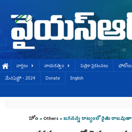
Skip to main content
వార్తలు
నాయకత్వం
పత్రికా ప్రకటనలు
ఫోటోలు
మేనిఫెస్టో - 2024
Donate
English
You are here
హోం
»
Others
» జగనన్న రాజ్యంలో రైతు రాజవుత