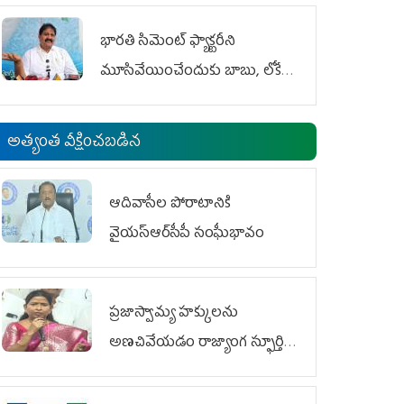
భారతి సిమెంట్ ఫ్యాక్టరీని
మూసివేయించేందుకు బాబు, లోకేశ్
కుట్ర
అత్యంత వీక్షించబడిన
ఆదివాసీల పోరాటానికి
వైయ‌స్ఆర్‌సీపీ సంఘీభావం
ప్రజాస్వామ్య హక్కులను
అణచివేయడం రాజ్యాంగ స్ఫూర్తికి
విరుద్ధం