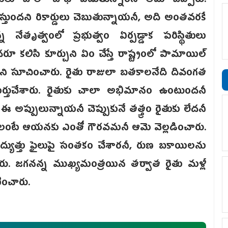
తులు చాలా బాధ పడుతున్నారనీ ఆమె చెప్పారు.
 వస్తుందని రికార్డులు చెబుతున్నాయనీ, అది అంతవరకే
నేతృత్వంలో ప్రభుత్వం ఏర్పడ్డాక పరిస్థితులు
 కలిసి కూర్చుని ఏం చేస్తే రాష్ట్రంలో పామాయిల్
ాలని సూచించారు. రైతు రాజులా బతకాలనేది దివంగత
ుర్తుచేశారు. రైతుకు చాలా అభిమానం ఉంటుందనీ
 అప్పులున్నాయనీ చెప్పుకునే తత్త్వం రైతుకు లేదనీ
తులంటే ఆయనకు ఎంతో గౌరవమనీ ఆమె వెల్లడించారు.
విద్యుత్తు ఫైలుపై సంతకం చేశారనీ, రుణ బకాయిలను
శారు. జగనన్న ముఖ్యమంత్రయిన తర్వాత రైతు మళ్లీ
ించారు.