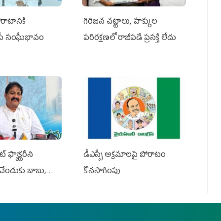
రాటానికి
గిరిజన చట్టాలు, హక్కుల
ీపీ సంఘీభావం
పరిరక్షణలో రాజీపడే ప్రసక్తే లేదు
 ఫ్యాక్టరీని
డీఎస్సీ అక్రమాలపై పోరాటం
ేందుకు బాబు,
కొనసాగింపు