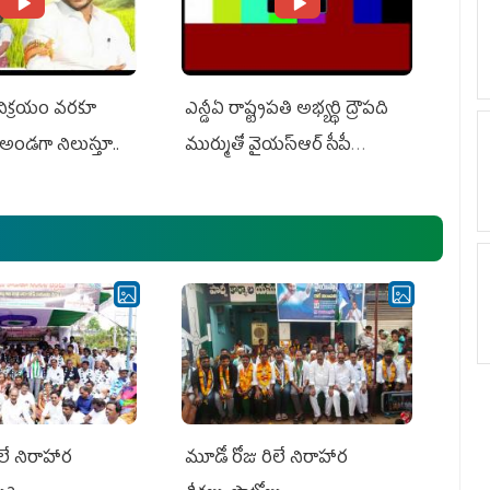
 విక్రయం వరకూ
ఎన్డీఏ రాష్ట్ర‌ప‌తి అభ్య‌ర్థి ద్రౌప‌ది
అండగా నిలుస్తూ..
ముర్ముతో వైయ‌స్ఆర్ సీపీ
అధ్య‌క్షులు, సీఎం వైయ‌స్ జ‌గ‌న్,
ఎమ్మెల్యేలు, ఎంపీల స‌మావేశం
లే నిరాహార
మూడో రోజు రిలే నిరాహార