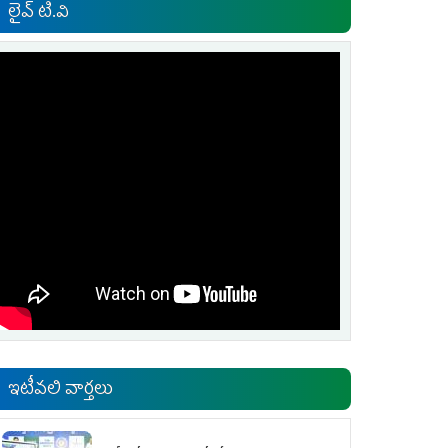
లైవ్ టి.వి
ఇటీవలి వార్తలు