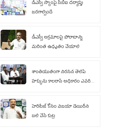
డీఎస్సీ స్కాంపై సీబీఐ దర్యాప్తు
జరగాల్సిందే
డీఎస్సీ అక్రమాలపై పోరాటాన్ని
మరింత ఉధృతం చేయాలి
శాంతియుతంగా నిరసన తెలిపే
హక్కును కాలరాసే అధికారం ఎవరికీ
లేదు
హెరిటేజ్ కోసం విజయా డెయిరీని
బలి చేసే కుట్ర‌