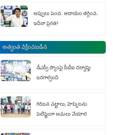
అప్పులు పెంచి.. ఆదాయం తగ్గించి..
ఇదేనా ప్రగతి?
అత్యంత వీక్షించబడిన
డీఎస్సీ స్కాంపై సీబీఐ దర్యాప్తు
జరగాల్సిందే
గిరిజన చట్టాలు, హక్కులను
పటిష్టంగా అమలు చేయాలి