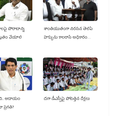
ాలపై పోరాటాన్ని
శాంతియుతంగా నిరసన తెలిపే
ృతం చేయాలి
హక్కును కాలరాసే అధికారం
ఎవరికీ లేదు
ంచి.. ఆదాయం
దగా డీఎస్సీపై పోటెత్తిన దీక్షలు
నా ప్రగతి?