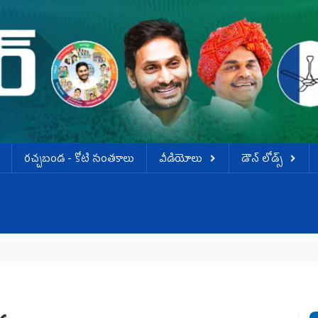
ర‌చ్చ‌బండ‌ - కోటి సంత‌కాలు
వీడియోలు
డౌన్ లోడ్స్