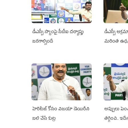
డీఎస్సీ స్కాంపై సీబీఐ దర్యాప్తు
డీఎస్సీ అక్రమ
జరగాల్సిందే
మరింత ఉధ
హెరిటేజ్ కోసం విజయా డెయిరీని
అప్పులు పె
బలి చేసే కుట్ర‌
తగ్గించి.. ఇదే