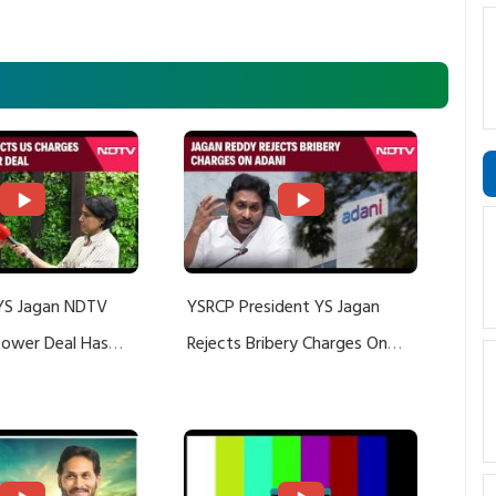
YS Jagan NDTV
YSRCP President YS Jagan
 Power Deal Has
Rejects Bribery Charges On
Do With Adani: YS
Adani, Threatens Defamation
ts US Charges
Suit Against Media Groups