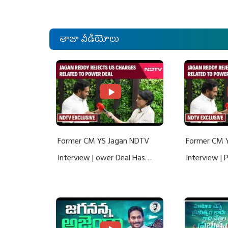
తాజా వీడియోలు
Former CM YS Jagan NDTV
Former CM 
Interview | ower Deal Has
Interview |
Nothing To Do With Adani: YS
Nothing To 
Jagan Rejects US Charges
Jagan Rejec