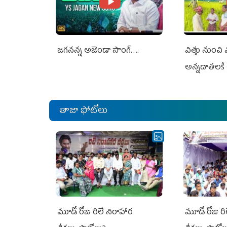
జగనన్న అజెండా సాంగ్….
విత్తు నుంచి
అన్నదాతలకి 
తాజా ఫోటోలు
మూడో రోజు రిలే నిరాహార
మూడో రోజు రి