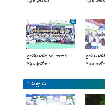
దీక్షలు..ఫొటోలు3
దీక్షలు..ఫొటో
వైయ‌స్ఆర్‌సీపీ రిలే నిరాహార
వైయ‌స్ఆర్‌సీ
దీక్షలు..ఫొటోలు 2
దీక్షలు..ఫొటో
టాప్ స్టోరీస్