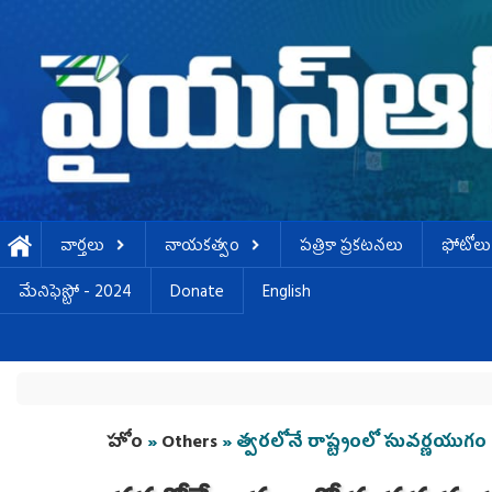
Skip to main content
వార్తలు
నాయకత్వం
పత్రికా ప్రకటనలు
ఫోటోలు
మేనిఫెస్టో - 2024
Donate
English
You are here
హోం
»
Others
» త్వరలోనే రాష్ట్రంలో సువర్ణయుగం