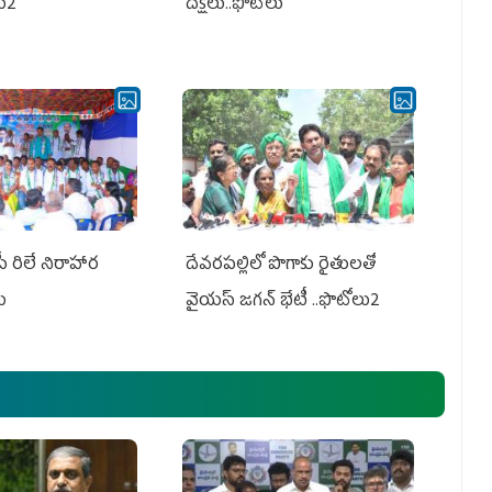
లు2
దీక్షలు..ఫొటోలు
పీ రిలే నిరాహార
దేవరపల్లిలో పొగాకు రైతులతో
లు
వైయస్ జగన్ భేటీ ..ఫొటోలు2