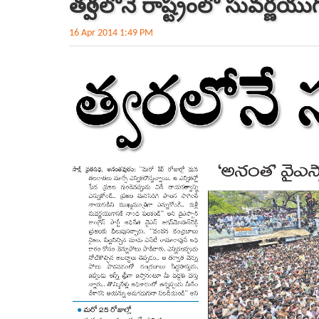
త్వరలోనే రాష్ట్రంలో సువర్ణయు
16 Apr 2014 1:49 PM