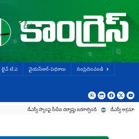
లైవ్ టి.వి
వైయస్ఆర్-పథకాలు
సంప్రదించండి
డీఎస్సీ స్కాంపై సీబీఐ దర్యాప్తు జరగాల్సిందే
డీఎస్సీ అక్రమాలపై పోరాటాన్