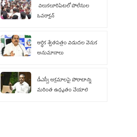
చిలుక‌లూరిపేట‌లో పోలీసుల
ఓవ‌రాక్ష‌న్‌
ఆర్థిక శ్వేతపత్రం విడుదల వెనుక
అనుమానాలు
డీఎస్సీ అక్రమాలపై పోరాటాన్ని
మరింత ఉధృతం చేయాలి