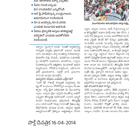
సాక్షి దినత్రిక 16-04-2014