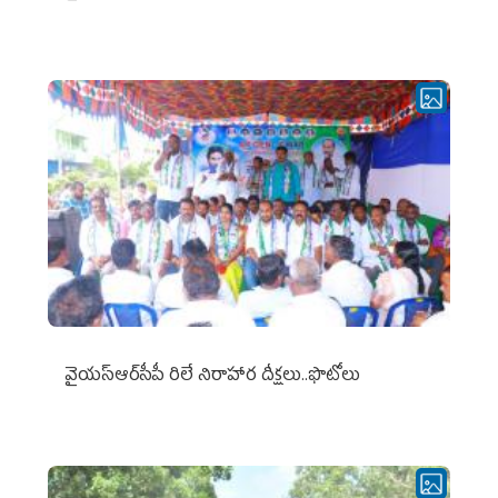
వైయ‌స్ఆర్‌సీపీ రిలే నిరాహార దీక్షలు..ఫొటోలు