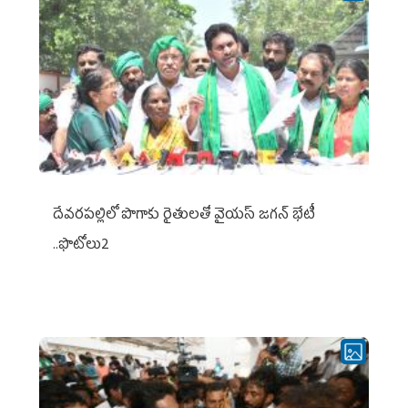
దేవరపల్లిలో పొగాకు రైతులతో వైయస్ జగన్ భేటీ
..ఫొటోలు2