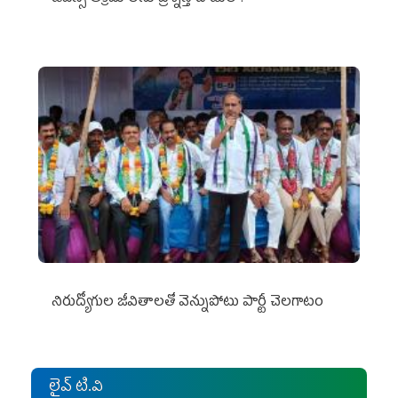
నిరుద్యోగుల జీవితాలతో వెన్నుపోటు పార్టీ చెలగాటం
లైవ్ టి.వి