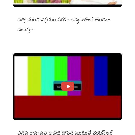
విత్తు నుంచి విక్రయం వరకూ అన్నదాతలకి అండగా
నిలుస్తూ..
ఎన్డీఏ రాష్ట్ర‌ప‌తి అభ్య‌ర్థి ద్రౌప‌ది ముర్ముతో వైయ‌స్ఆర్