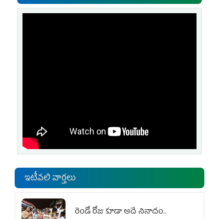
ఇటీవలి వార్తలు
రెండో రోజు కూడా అదే నినాదం..