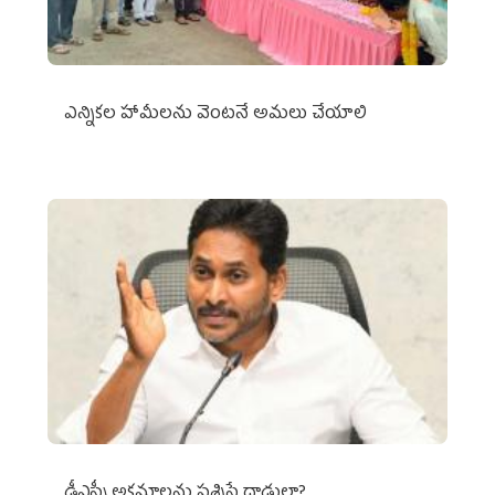
ఎన్నికల హామీలను వెంటనే అమలు చేయాలి
డీఎస్సీ అక్రమాలను ప్రశ్నిస్తే దాడులా?