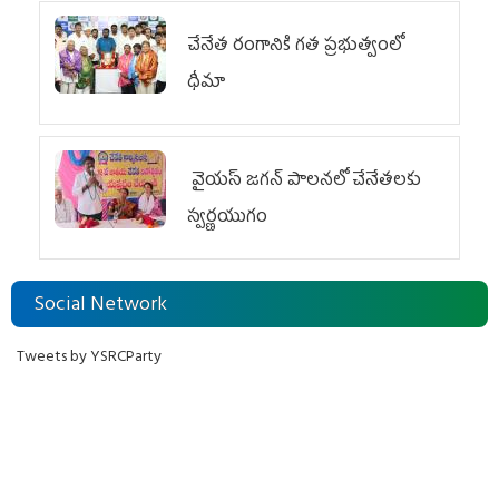
చేనేత రంగానికి గత ప్రభుత్వంలో
ధీమా
వైయ‌స్ జగన్ పాలనలో చేనేతలకు
స్వర్ణయుగం
Social Network
Tweets by YSRCParty