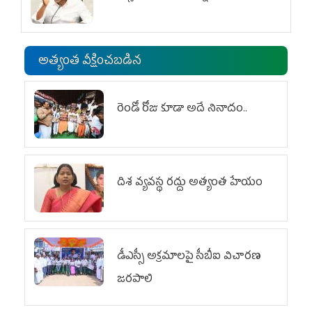
అత్యంత వీక్షించబడిన
రెండో రోజు కూడా అదే నినాదం..
దిశ వ్యవస్థ రద్దు అత్యంత హేయం
డీఎస్సీ అక్రమాలపై సీబీఐ విచారణ
జరపాలి