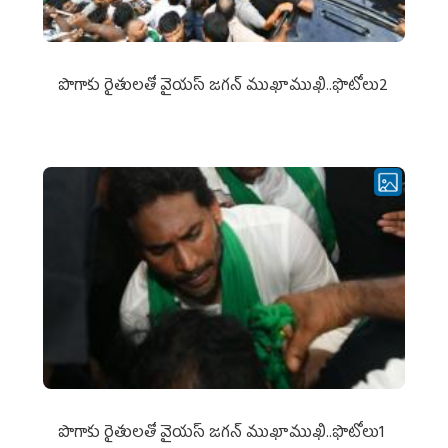
పొగాకు రైతుల‌తో వైయ‌స్ జ‌గ‌న్ ముఖాముఖి..ఫొటోలు2
పొగాకు రైతుల‌తో వైయ‌స్ జ‌గ‌న్ ముఖాముఖి..ఫొటోలు1