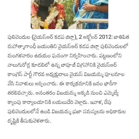
పులివెందుల (వైయస్‌ఆర్‌ కడప జిల్లా), 2 అక్టోబర్‌ 2012: జాతిపిత
మహాత్మాగాంధీ జయంతిని వైయస్‌ఆర్‌ కడప జిల్లా పులివెందులలో
మంగళవారం ఉదయం ఘనంగా నిర్వహించారు. పట్టణంలోని
నాలుగురోడ్ల కూడలిలో ఉన్న బాపూజీ విగ్రహానికి వైయస్‌ఆర్‌
కాంగ్రెస్‌ పార్టీ గౌరవ అధ్యక్షురాలు వైయస్‌ విజయమ్మ పూలమాల
వేసి నివాళులు అర్పించారు. ఈ కార్యక్రమానికి జనం భారీగా
తరలివచ్చారు. అనంతరం విజయమ్మ అక్కడి నుంచి ఎమ్మెల్యే
క్యాంపు కార్యాలయానికి బయలుదేరి వెళ్లారు. ఇవాళ, రేపు
పులివెందులలోనే ఉండి విజయమ్మ ప్రజా సమస్యలను అధికారుల
దృష్టికి తీసుకువెళతారు.