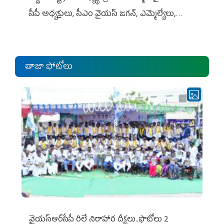
సీపీ అధ్య‌క్షులు, సీఎం వైయ‌స్ జ‌గ‌న్, ఎమ్మెల్యేలు,
ఎంపీల స‌మావేశం
తాజా ఫోటోలు
వైయ‌స్ఆర్‌సీపీ రిలే నిరాహార దీక్షలు..ఫొటోలు 2