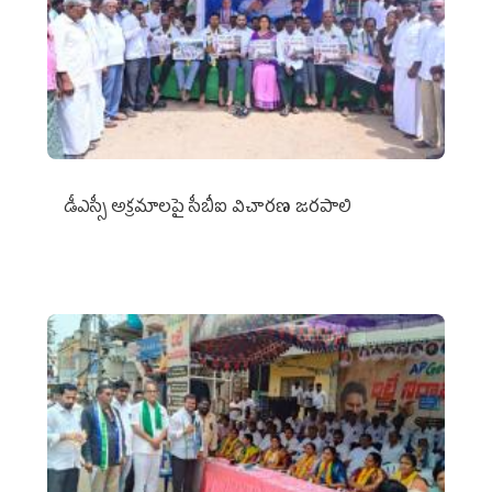
డీఎస్సీ అక్రమాలపై సీబీఐ విచారణ జరపాలి