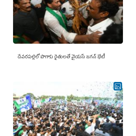
దేవరపల్లిలో పొగాకు రైతులతో వైయస్ జగన్ భేటీ