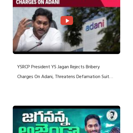
YSRCP President YS Jagan Rejects Bribery
Charges On Adani, Threatens Defamation Suit
Against Media Groups