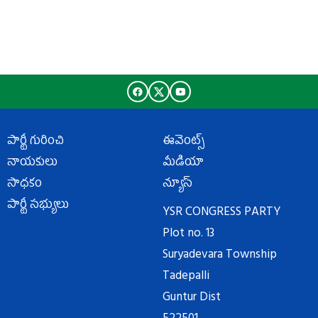
పార్టీ గురించి
ఈవెంట్స్
నాయకులు
మీడియా
సాధకం
న్యూస్
పార్టీ సభ్యులు
YSR CONGRESS PARTY
Plot no. 13
Suryadevara Township
Tadepalli
Guntur Dist