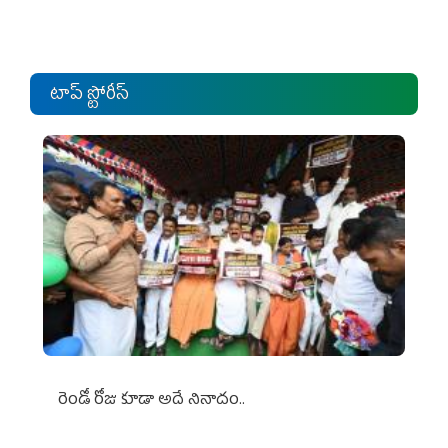
టాప్ స్టోరీస్
రెండో రోజు కూడా అదే నినాదం..