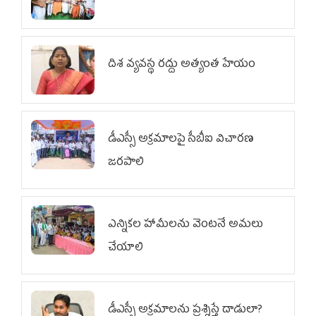
దిశ వ్యవస్థ రద్దు అత్యంత హేయం
డీఎస్సీ అక్రమాలపై సీబీఐ విచారణ
జరపాలి
ఎన్నికల హామీలను వెంటనే అమలు
చేయాలి
డీఎస్సీ అక్రమాలను ప్రశ్నిస్తే దాడులా?