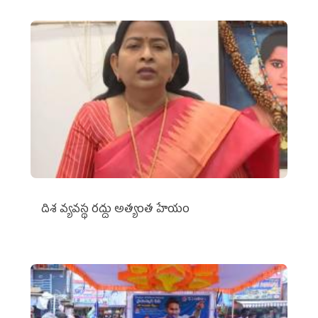
దిశ వ్యవస్థ రద్దు అత్యంత హేయం