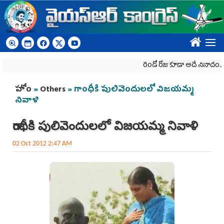
Skip to main content
????
రెండో రోజు కూడా అదే నినాదం..
You are here
హోం
»
Others
» గాంధీకి పులివెందులలో విజయమ్మ
నివాళి
గాంధీకి పులివెందులలో విజయమ్మ నివాళి
02 Oct 2012 2:47 AM