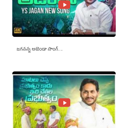
జగనన్న అజెండా సాంగ్….