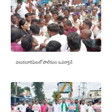
చిలుక‌లూరిపేట‌లో పోలీసుల ఓవ‌రాక్ష‌న్‌