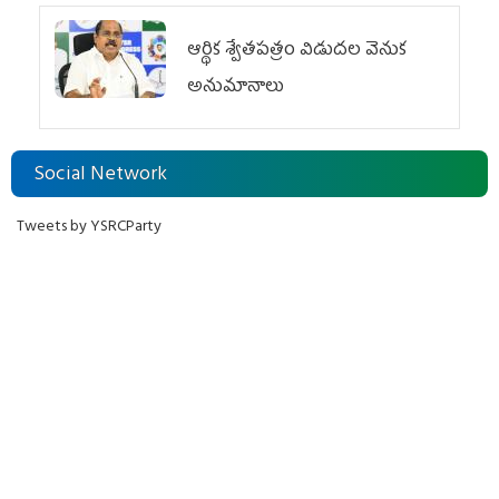
ఆర్థిక శ్వేతపత్రం విడుదల వెనుక
అనుమానాలు
Social Network
Tweets by YSRCParty