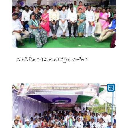
మూడో రోజు రిలే నిరాహార దీక్షలు..ఫొటోలు3