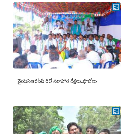
వైయ‌స్ఆర్‌సీపీ రిలే నిరాహార దీక్షలు..ఫొటోలు