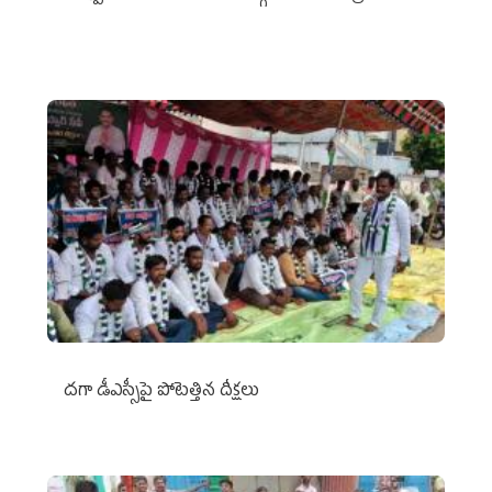
దగా డీఎస్సీపై పోటెత్తిన దీక్షలు