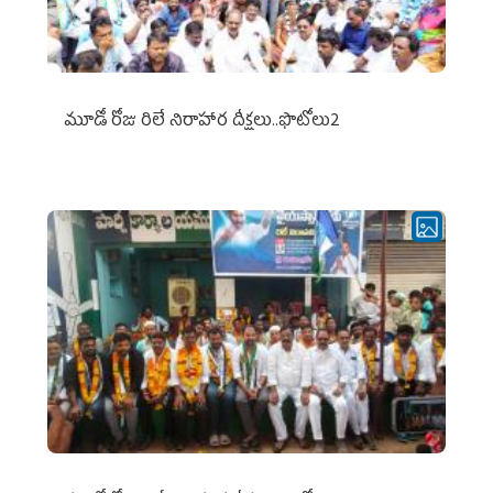
మూడో రోజు రిలే నిరాహార దీక్షలు..ఫొటోలు2