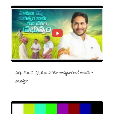
విత్తు నుంచి విక్రయం వరకూ అన్నదాతలకి అండగా
నిలుస్తూ..