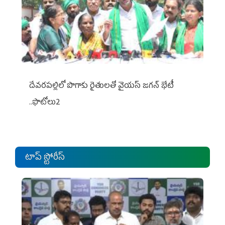
దేవరపల్లిలో పొగాకు రైతులతో వైయస్ జగన్ భేటీ
..ఫొటోలు2
టాప్ స్టోరీస్