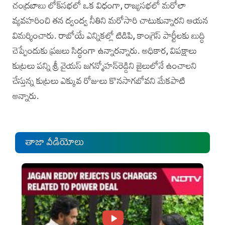
చంద్రబాబు లోక్‌సభలో ఒక విధంగా, రాజ్యసభలో మరోలా
వ్యవహరించి తన ద్వంద్వ నీతిని మరోసారి చాటుకున్నారని ఆయన
విమర్శించారు. రాబోయే ఎన్నికల్లో టిడిపి, కాంగ్రెస్‌ పార్టీలకు బుద్ధి
చెప్పేందుకు ప్రజలు సిద్ధంగా ఉన్నారన్నారు. అధికార, విపక్షాలు
కుట్రలు పన్ని శ్రీ వైయస్ జగ‌న్మోహన్‌రెడ్డిని జైలులోనే ఉంచాలని
చేస్తున్న కుట్రలు ఎక్కువ రోజులు కొనసాగబోవని మేకపాటి
అన్నారు.
తాజా వీడియోలు