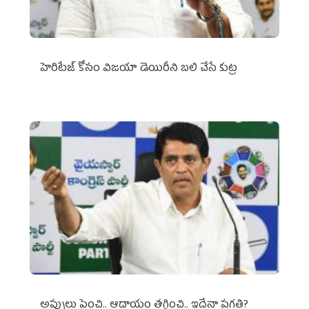
హెరిటేజ్ కోసం విజయా డెయిరీని బలి చేసే కుట్ర‌
అప్పులు పెంచి.. ఆదాయం తగ్గించి.. ఇదేనా ప్రగతి?