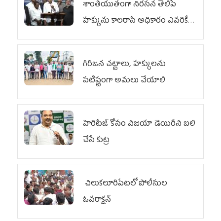
శాంతియుతంగా నిరసన తెలిపే
హక్కును కాలరాసే అధికారం ఎవరికీ
లేదు
గిరిజన చట్టాలు, హక్కులను
పటిష్టంగా అమలు చేయాలి
హెరిటేజ్ కోసం విజయా డెయిరీని బలి
చేసే కుట్ర‌
చిలుక‌లూరిపేట‌లో పోలీసుల
ఓవ‌రాక్ష‌న్‌