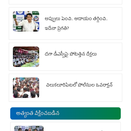
అప్పులు పెంచి.. ఆదాయం తగ్గించి..
ఇదేనా ప్రగతి?
దగా డీఎస్సీపై పోటెత్తిన దీక్షలు
చిలుక‌లూరిపేట‌లో పోలీసుల ఓవ‌రాక్ష‌న్‌
అత్యంత వీక్షించబడిన