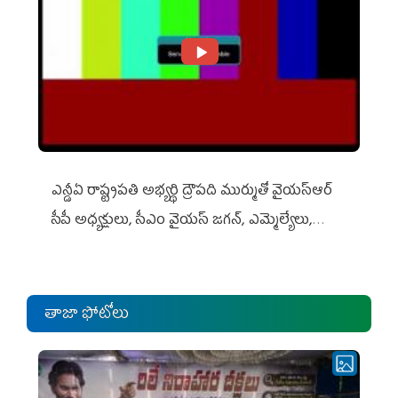
ఎన్డీఏ రాష్ట్ర‌ప‌తి అభ్య‌ర్థి ద్రౌప‌ది ముర్ముతో వైయ‌స్ఆర్
సీపీ అధ్య‌క్షులు, సీఎం వైయ‌స్ జ‌గ‌న్, ఎమ్మెల్యేలు,
ఎంపీల స‌మావేశం
తాజా ఫోటోలు