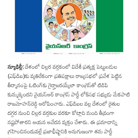
న్యూఢిల్లీ:
దేశంలో చిల్లర వర్తకంలో విదేశీ ప్రత్యక్ష పెట్టుబడుల
(ఎఫ్‌డిఐ)కు వ్యతిరేకంగా ప్రతిపక్షాలు రాజ్యసభలో ప్రవేశ పెట్టిన
తీర్మానంపై ఓటింగ్‌కు గైర్హాజరయ్యేలా కాంగ్రెస్‌తో టిడిపి
కుమ్మక్కైందని వైయస్‌ఆర్‌ కాంగ్రెస్‌ పార్టీ లోక్‌సభ సభ్యుడు మేకపాటి
రాజమోహన్‌రెడ్డి ఆరోపించారు. ఎఫ్‌డిఐల వల్ల దేశంలో రైతుల
దగ్గర నుంచి చిల్లర వర్తకుల వరకూ కోట్లాది మంది తీవ్రంగా
నష్టపోతారని ఆయన ఆవేదన వ్యక్తం చేశారు. ఈ ప్రమాదాన్ని
గ్రహించినందువల్లే ప్రజాభీష్టానికి అనుగుణంగా తమ పార్టీ