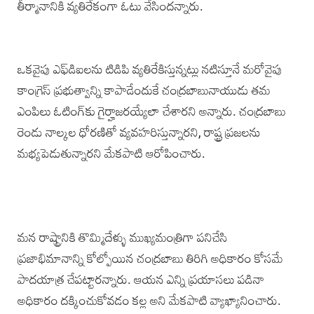
తీర్మానానికి వ్యతిరేకంగా ఓటు వేసిందన్నారు.
ఒకవైపు ఎఫ్‌డిఐలను టిడిపి వ్యతిరేకిస్తున్నట్లు నటిస్తూనే మరోవైపు
కాంగ్రెస్ ప్రభుత్వాన్ని కాపాడేందు‌కే చంద్రబాబునాయుడు తమ
ఎంపిలు ఓటింగ్‌కు గైర్హాజరయ్యేలా చేశారని అన్నారు. చంద్రబాబు
రెండు నాల్కల ధోరణితో వ్యవహరిస్తున్నారని, రాష్ట్ర ప్రజలను
మభ్యపెడుతున్నారని మేకపాటి ఆరోపించారు.
మన రాష్ట్రానికి తొమ్మిదేళ్ళు ముఖ్యమంత్రిగా పనిచేసి
ప్రజాభిమానాన్ని కోల్పోయిన చంద్రబాబు తిరిగి అధికారం కోసమే
పాదయాత్ర చేపట్టారన్నారు. ఆయన ఎన్ని ప్రయాసలు పడినా
అధికారం దక్కించుకోవడం కల్ల అని మేకపాటి వ్యాఖ్యానించారు.