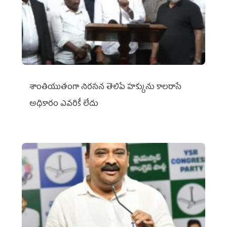
శాంతియుతంగా నిరసన తెలిపే హక్కును కాలరాసే
అధికారం ఎవరికీ లేదు