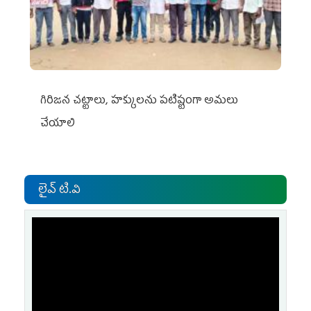
గిరిజన చట్టాలు, హక్కులను పటిష్టంగా అమలు
చేయాలి
లైవ్ టి.వి