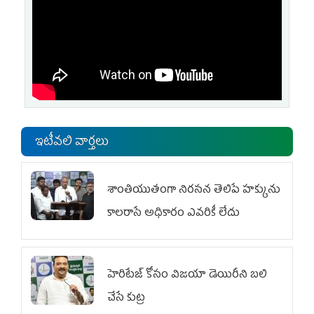
ఇటీవలి వార్తలు
శాంతియుతంగా నిరసన తెలిపే హక్కును
కాలరాసే అధికారం ఎవరికీ లేదు
హెరిటేజ్ కోసం విజయా డెయిరీని బలి
చేసే కుట్ర‌