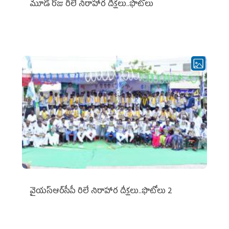
మూడో రోజు రిలే నిరాహార దీక్షలు..ఫొటోలు
వైయ‌స్ఆర్‌సీపీ రిలే నిరాహార దీక్షలు..ఫొటోలు 2