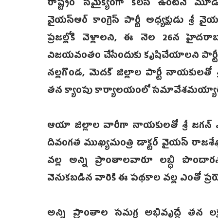
రాష్ట్రం సమైక్యంగా‌ కలసి ఉంటేనే మూడ
వైయస్ఆర్ కాంగ్రె‌స్ ‌పార్టీ అధ్యక్షుడు శ్రీ 
ప్రజల్లోకి వెళ్లాలని, ఈ నెల 26న హైదరా
విజయవంతం చేసేందుకు కృషిచేయాలని పార్టీ
నల్లగొండ, మెదక్ జిల్లాల పార్టీ నాయకులతో‌ శ
తన క్యాంపు కార్యాలయంలో సమావేశమయ్యార
ఆయా జిల్లాల వారీగా నాయకులతో శ్రీ జగన్
దివంగత ముఖ్యమంత్రి డాక్టర్ వై‌యస్ రాజశేఖర
వల్ల అన్ని ప్రాంతాలవారూ లబ్ధి పొందారన
వెనుకబడిన వారికి ఈ పథకాల వల్ల ఎంతో ప్
అన్ని ప్రాంతాల సమగ్ర అభివృద్ధే తన లక్