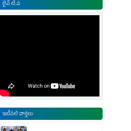
లైవ్ టి.వి
ఇటీవలి వార్తలు