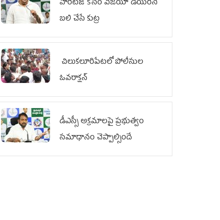
హెరిటేజ్ కోసం విజయా డెయిరీని
బలి చేసే కుట్ర‌
చిలుక‌లూరిపేట‌లో పోలీసుల
ఓవ‌రాక్ష‌న్‌
డీఎస్సీ అక్రమాలపై ప్రభుత్వం
సమాధానం చెప్పాల్సిందే