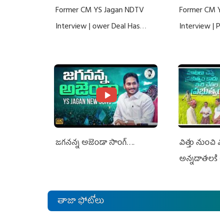
Former CM YS Jagan NDTV
Former CM 
Interview | ower Deal Has
Interview |
Nothing To Do With Adani: YS
Nothing To 
Jagan Rejects US Charges
Jagan Rejec
జగనన్న అజెండా సాంగ్….
విత్తు నుంచి
అన్నదాతలకి 
తాజా ఫోటోలు