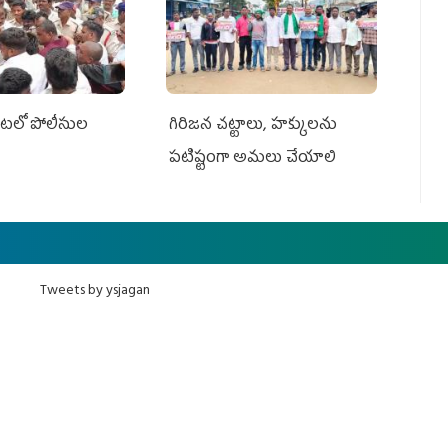
ేట‌లో పోలీసుల
గిరిజన చట్టాలు, హక్కులను
పటిష్టంగా అమలు చేయాలి
Tweets by ysjagan