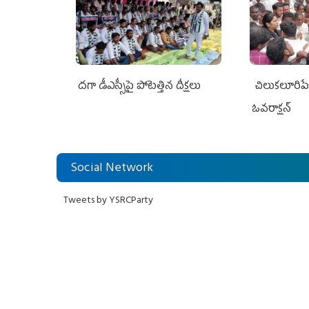
దగా డీఎస్సీపై పోటెత్తిన దీక్షలు
చిలుక‌లూరిప
ఓవ‌రాక్ష‌న్‌
Social Network
Tweets by YSRCParty