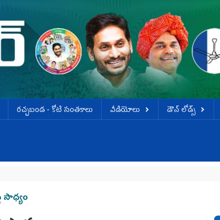
ర‌చ్చ‌బండ‌ - కోటి సంత‌కాలు
వీడియోలు
డౌన్ లోడ్స్
ి సాధ్యం