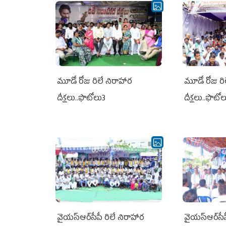
మూడో రోజు రిలే నిరాహార
మూడో రోజు రి
దీక్షలు..ఫొటోలు3
దీక్షలు..ఫొటో
వైయ‌స్ఆర్‌సీపీ రిలే నిరాహార
వైయ‌స్ఆర్‌సీ