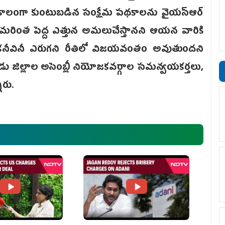
. కొంతకాలంగా కుంటుబడిన సంక్షేమ పథకాలను వైయస్ఆర్‌
వాత మరింత పెద్ద ఎత్తున అమలుచేస్తానని ఆయన వారికి
కనీవినీ ఎరుగని రీతిలో విజయవంతం అవుతుందని
ు జిల్లాల అసెంబ్లీ నియోజకవర్గాల సమన్వయకర్తలు,
ారు.