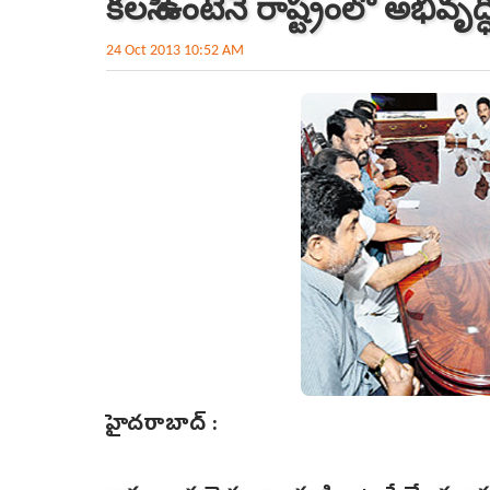
కలసి ఉంటేనే రాష్ట్రంలో అభివృద్
24 Oct 2013 10:52 AM
హైదరాబాద్ :