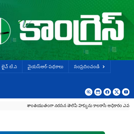
లైవ్ టి.వి
వైయస్ఆర్-పథకాలు
సంప్రదించండి
శాంతియుతంగా నిరసన తెలిపే హక్కును కాలరాసే అధికారం ఎవరికీ లేదు