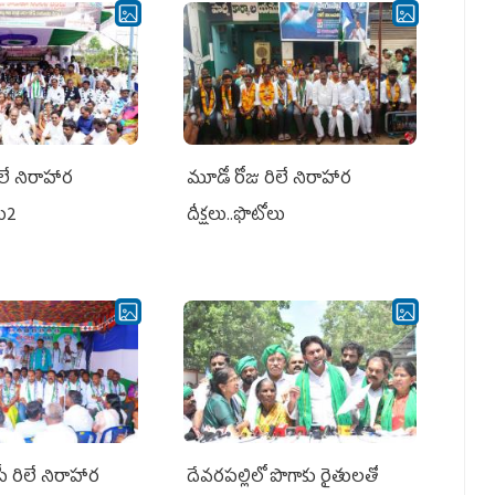
లే నిరాహార
మూడో రోజు రిలే నిరాహార
లు2
దీక్షలు..ఫొటోలు
పీ రిలే నిరాహార
దేవరపల్లిలో పొగాకు రైతులతో