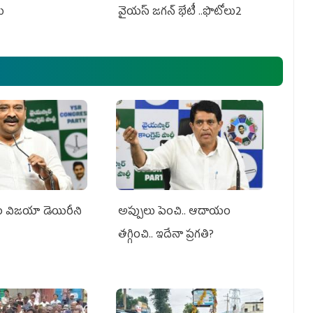
లు
వైయస్ జగన్ భేటీ ..ఫొటోలు2
సం విజయా డెయిరీని
అప్పులు పెంచి.. ఆదాయం
తగ్గించి.. ఇదేనా ప్రగతి?