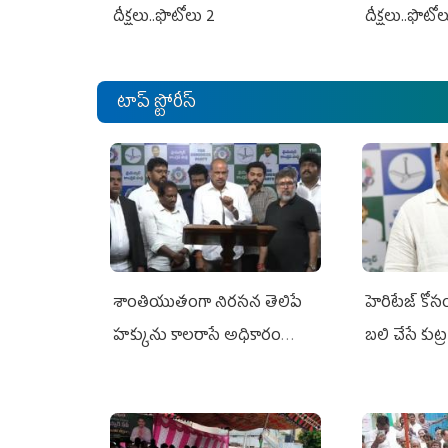
దీక్షలు..ఫొటోలు 2
దీక్షలు..ఫొటో
టాప్ స్టోరీస్
శాంతియుతంగా నిరసన తెలిపే
హెరిటేజ్ కో
హక్కును కాలరాసే అధికారం
బలి చేసే కుట్ర‌
ఎవరికీ లేదు