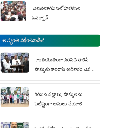
చిలుక‌లూరిపేట‌లో పోలీసుల
ఓవ‌రాక్ష‌న్‌
అత్యంత వీక్షించబడిన
శాంతియుతంగా నిరసన తెలిపే
హక్కును కాలరాసే అధికారం ఎవరికీ
లేదు
గిరిజన చట్టాలు, హక్కులను
పటిష్టంగా అమలు చేయాలి