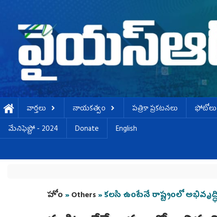
Skip to main content
వార్తలు
నాయకత్వం
పత్రికా ప్రకటనలు
ఫోటోలు
మేనిఫెస్టో - 2024
Donate
English
You are here
హోం
»
Others
» కలసి ఉంటేనే రాష్ట్రంలో అభివృద్ధ