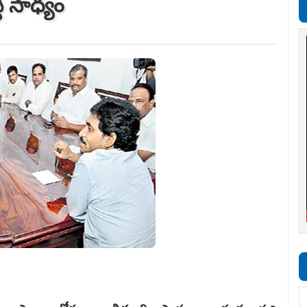
ధి సాధ్యం