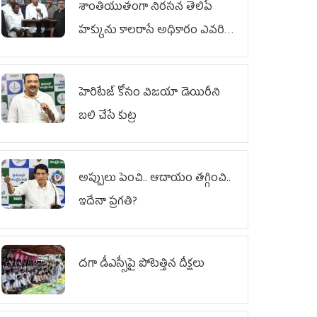
శాంతియుతంగా నిరసన తెలిపే
హక్కును కాలరాసే అధికారం ఎవరికీ
లేదు
హెరిటేజ్ కోసం విజయా డెయిరీని
బలి చేసే కుట్ర‌
అప్పులు పెంచి.. ఆదాయం తగ్గించి..
ఇదేనా ప్రగతి?
దగా డీఎస్సీపై పోటెత్తిన దీక్షలు