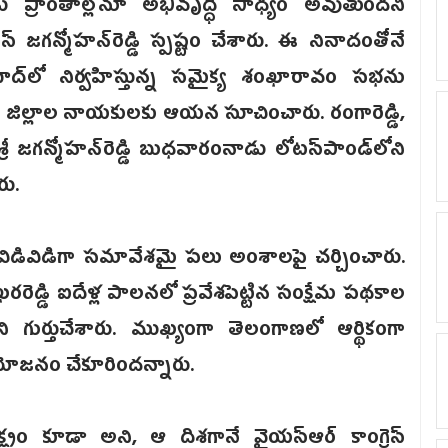
ు ప్రాంతాల్లోనూ అభివృద్ధి సాధ్యం అవుతుందని
వైయస్ జగన్మోహన్‌రెడ్డి స్పష్టం చేశారు. ఈ నినాదంతోనే
బాద్‌లో నిర్వహిస్తున్న సమైక్య శంఖారావం సభను
 జిల్లాల నాయకులకు ఆయన సూచించారు. రంగారెడ్డి,
్రీ జగన్మోహన్‌రెడ్డి బుధవారంనాడు లోటస్‌పాండ్‌లోని
ు.
 విడివిడిగా సమావేశమై పలు అంశాలపై చర్చించారు.
రెడ్డి ఐదేళ్ల పాలనలో ప్రవేశపెట్టిన సంక్షేమ పథకాల
ి గుర్తుచేశారు. ముఖ్యంగా తెలంగాణలో ఆర్థికంగా
రయోజనం చేకూరిందన్నారు.
ష్యం కూడా అని, ఆ దిశగానే వైయస్ఆర్ కాంగ్రె‌స్