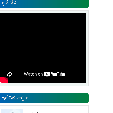
లైవ్ టి.వి
ఇటీవలి వార్తలు