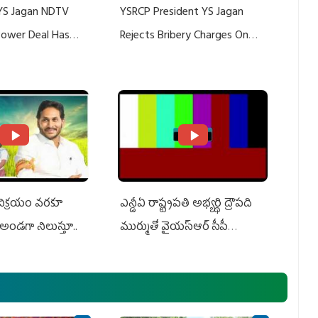
YS Jagan NDTV
YSRCP President YS Jagan
 Power Deal Has
Rejects Bribery Charges On
Do With Adani: YS
Adani, Threatens Defamation
ts US Charges
Suit Against Media Groups
 విక్రయం వరకూ
ఎన్డీఏ రాష్ట్ర‌ప‌తి అభ్య‌ర్థి ద్రౌప‌ది
అండగా నిలుస్తూ..
ముర్ముతో వైయ‌స్ఆర్ సీపీ
అధ్య‌క్షులు, సీఎం వైయ‌స్ జ‌గ‌న్,
ఎమ్మెల్యేలు, ఎంపీల స‌మావేశం