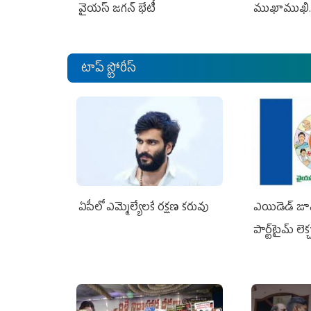
వైయస్ జగన్ భేటీ
ముఖాముఖి.
టాప్ స్టోరీస్
ఏపీలో ఎమ్మెల్యేల‌కే ర‌క్ష‌ణ క‌రువు
ఎయిడెడ్‌ జూ
పార్ట్‌టైమ్‌ లె
జగన్ భరోసా