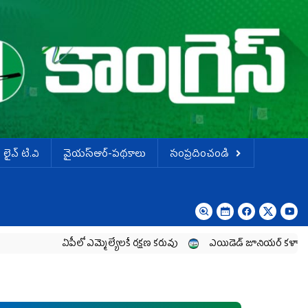
లైవ్ టి.వి
వైయస్ఆర్-పథకాలు
సంప్రదించండి
ఏపీలో ఎమ్మెల్యేల‌కే ర‌క్ష‌ణ క‌రువు
ఎయిడెడ్‌ జూనియర్‌ కళాశాలల పార్ట్‌టైమ్‌ లె