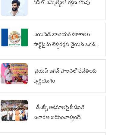
ఏపీలో ఎమ్మెల్యేల‌కే ర‌క్ష‌ణ క‌రువు
ఎయిడెడ్‌ జూనియర్‌ కళాశాలల
పార్ట్‌టైమ్‌ లెక్చరర్లకు వైయ‌స్ జగన్
భరోసా
వైయ‌స్ జగన్ పాలనలో చేనేతలకు
స్వర్ణయుగం
డీఎస్సీ అక్రమాలపై సీబీఐతో
విచారణ జరిపించాల్సిందే