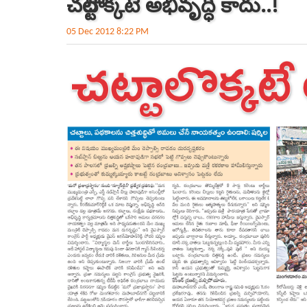
చట్టాలొక్కటే అభివృద్ధి కాదు..!
05 Dec 2012 8:22 PM