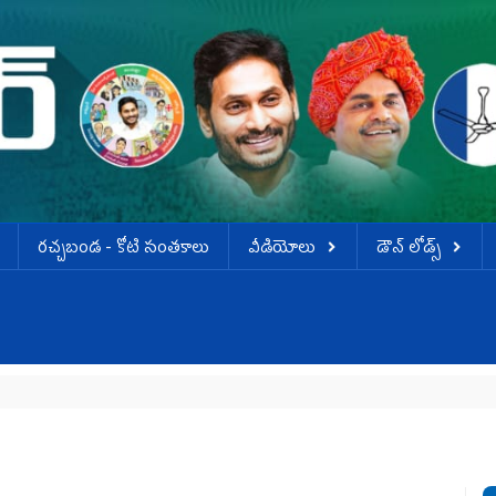
ర‌చ్చ‌బండ‌ - కోటి సంత‌కాలు
వీడియోలు
డౌన్ లోడ్స్