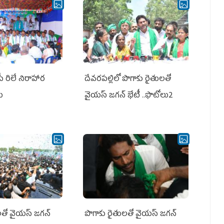
పీ రిలే నిరాహార
దేవరపల్లిలో పొగాకు రైతులతో
లు
వైయస్ జగన్ భేటీ ..ఫొటోలు2
తో వైయ‌స్ జ‌గ‌న్
పొగాకు రైతుల‌తో వైయ‌స్ జ‌గ‌న్