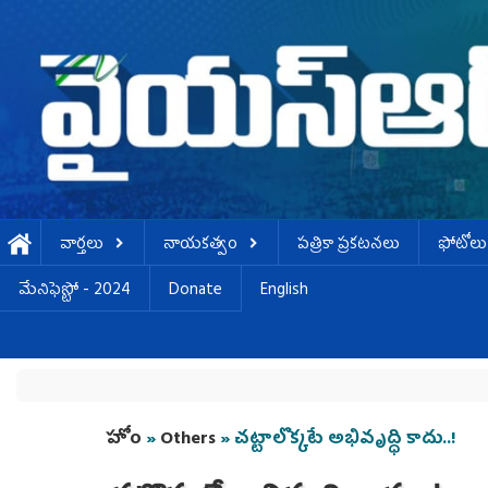
Skip to main content
వార్తలు
నాయకత్వం
పత్రికా ప్రకటనలు
ఫోటోలు
మేనిఫెస్టో - 2024
Donate
English
You are here
హోం
»
Others
» చట్టాలొక్కటే అభివృద్ధి కాదు..!