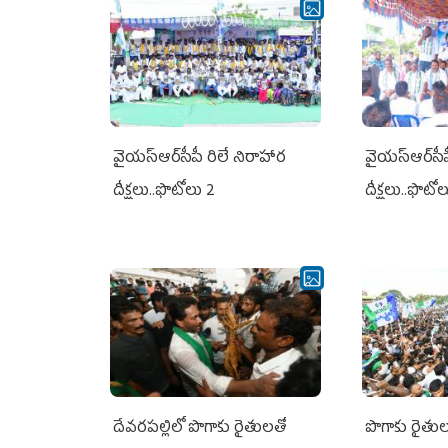
వైయ‌స్ఆర్‌సీపీ రిలే నిరాహార
వైయ‌స్ఆర్‌సీ
దీక్షలు..ఫొటోలు 2
దీక్షలు..ఫొటో
దేవరపల్లిలో పొగాకు రైతులతో
పొగాకు రైతుల‌