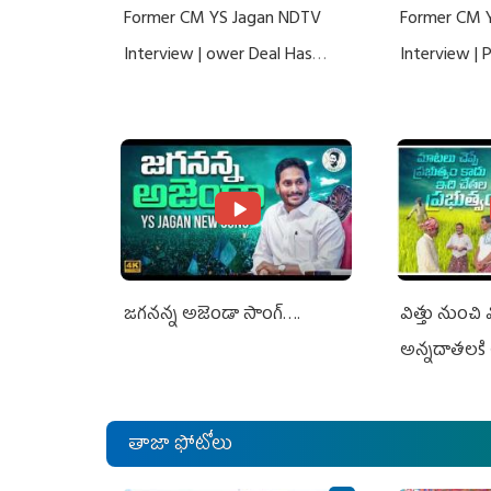
Former CM YS Jagan NDTV
Former CM 
Interview | ower Deal Has
Interview |
Nothing To Do With Adani: YS
Nothing To 
Jagan Rejects US Charges
Jagan Rejec
జగనన్న అజెండా సాంగ్….
విత్తు నుంచి
అన్నదాతలకి 
తాజా ఫోటోలు