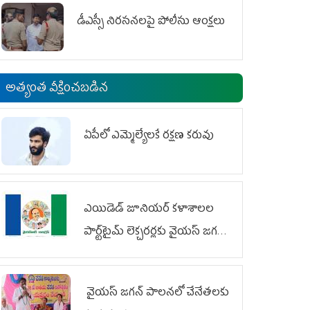
డీఎస్సీ నిరసనలపై పోలీసు ఆంక్షలు
అత్యంత వీక్షించబడిన
ఏపీలో ఎమ్మెల్యేల‌కే ర‌క్ష‌ణ క‌రువు
ఎయిడెడ్‌ జూనియర్‌ కళాశాలల
పార్ట్‌టైమ్‌ లెక్చరర్లకు వైయ‌స్ జగన్
భరోసా
వైయ‌స్ జగన్ పాలనలో చేనేతలకు