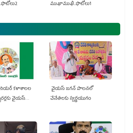
.ఫొటోలు2
ముఖాముఖి..ఫొటోలు1
నియర్‌ కళాశాలల
వైయ‌స్ జగన్ పాలనలో
క్చరర్లకు వైయ‌స్
చేనేతలకు స్వర్ణయుగం