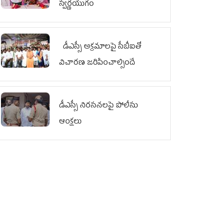
స్వర్ణయుగం
డీఎస్సీ అక్రమాలపై సీబీఐతో
విచారణ జరిపించాల్సిందే
డీఎస్సీ నిరసనలపై పోలీసు
ఆంక్షలు