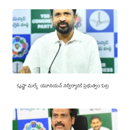
కృష్ణా మిల్క్‌ యూనియన్‌ నిర్వీర్యానికి ప్రభుత్వం కుట్ర