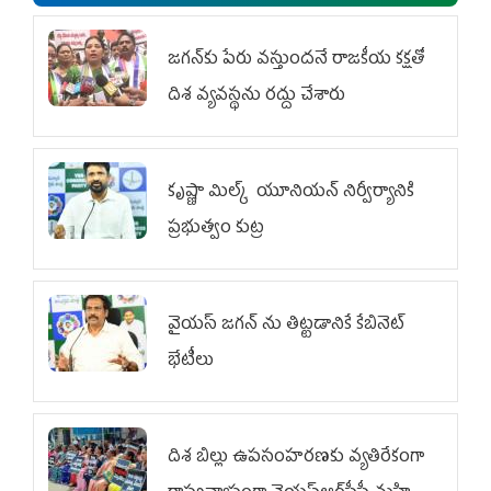
జగన్‌కు పేరు వస్తుందనే రాజకీయ కక్షతో
దిశ వ్య‌వ‌స్థ‌ను రద్దు చేశారు
కృష్ణా మిల్క్‌ యూనియన్‌ నిర్వీర్యానికి
ప్రభుత్వం కుట్ర
వైయ‌స్ జగన్‌ ను తిట్టడానికే కేబినెట్‌
భేటీలు
దిశ బిల్లు ఉపసంహరణకు వ్యతిరేకంగా