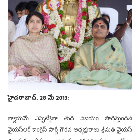
హైదరాబాద్, 28 మే 2013:
న్యాయమే ఎప్పటికైనా తుది విజయం సాధిస్తుందని
వైయస్‌ఆర్‌ కాంగ్రెస్‌ పార్టీ గౌరవ అధ్యక్షురాలు శ్రీమతి వైయస్‌