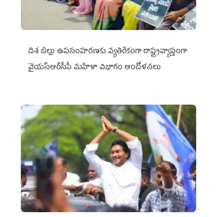
దిశ బిల్లు ఉపసంహరణకు వ్యతిరేకంగా రాష్ట్రవ్యాప్తంగా
వైయ‌స్ఆర్‌సీపీ మహిళా విభాగం ఆందోళనలు