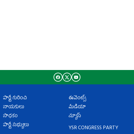
పార్టీ గురించి
ఈవెంట్స్
నాయకులు
మీడియా
సాధకం
న్యూస్
పార్టీ సభ్యులు
YSR CONGRESS PARTY