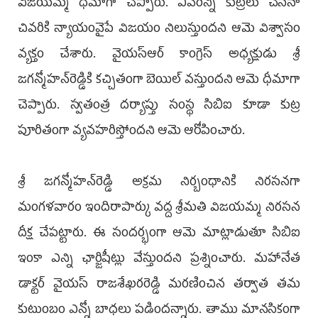
విజయమ్మ ధీమాగా చెప్పారు. ఎవరెన్ని కుట్రలు చేసినా
చివరికి న్యాయంవైపే విజయం నిలుస్తుందని ఆమె విశ్వాసం
వ్యక్తం చేశారు. వైయస్‌ఆర్‌ కాంగ్రెస్‌ అధ్యక్షుడు శ్రీ
జగన్మోహన్‌రెడ్డికి కచ్చితంగా బెయిల్ వస్తుందని ఆమె‌ ధీమాగా
చెప్పారు. స్వతంత్ర దర్యాప్తు సంస్థ సిబిఐ కూడా కుట్ర
పూరితంగా వ్యవహరిస్తోందని ఆమె ఆరోపించారు.
శ్రీ జగన్మోహన్‌రెడ్డి అక్రమ నిర్బంధానికి నిరసనగా
మంగళవారం ఇందిరాపార్కు వద్ద శ్రీమతి విజయమ్మ నిరసన
దీక్ష చేపట్టారు. ఈ సందర్భంగా ఆమె మాట్లాడుతూ సిబిఐ
ఇంకా ఎన్ని ఛార్జిషీట్లు వేస్తుందని ప్రశ్నించారు. మహానేత
డాక్టర్ వై‌యస్ రాజశేఖరరెడ్డి ‌మరణించిన తర్వాత తమ
కుటుంబం ఎన్నో బాధలు పడిందన్నారు. తాము మానసికంగా