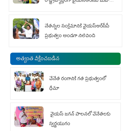
రాష్ట్రవ్యాప్తంగా వైయ‌స్ఆర్‌సీపీ మహిళా
విభాగం ఆందోళనలు
నేతన్నల సంక్షేమానికి వైయ‌స్ఆర్‌సీపీ
ప్రభుత్వం అండగా నిలిచింది
అత్యంత వీక్షించబడిన
చేనేత రంగానికి గత ప్రభుత్వంలో
ధీమా
వైయ‌స్ జగన్ పాలనలో చేనేతలకు
స్వర్ణయుగం