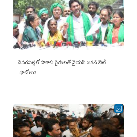
దేవరపల్లిలో పొగాకు రైతులతో వైయస్ జగన్ భేటీ
..ఫొటోలు2