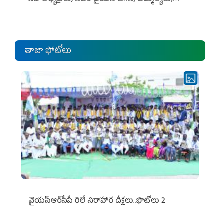
ఎంపీల స‌మావేశం
తాజా ఫోటోలు
వైయ‌స్ఆర్‌సీపీ రిలే నిరాహార దీక్షలు..ఫొటోలు 2