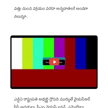
విత్తు నుంచి విక్రయం వరకూ అన్నదాతలకి అండగా
నిలుస్తూ..
ఎన్డీఏ రాష్ట్ర‌ప‌తి అభ్య‌ర్థి ద్రౌప‌ది ముర్ముతో వైయ‌స్ఆర్
సీపీ అధ్య‌క్షులు, సీఎం వైయ‌స్ జ‌గ‌న్, ఎమ్మెల్యేలు,