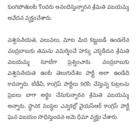
కుంగిపోతుంటే కొందరు ఆనందిస్తున్నారని శ్రీమతి విజయమ్మ
ఆవేదన వ్యక్తంచేశారు.
విశ్వసనీయత, విలువలు, మాట మీద కట్టుబడి ఉండలేని
చంద్రబాబుకు తమను విమర్శించే హక్కు ఎక్కడిదని శ్రీమతి
విజయమ్మ సూటిగా ప్రశ్నించారు. చంద్రబాబుకు
విశ్వసనీయత ఉంటే తెలుగుదేశం పార్టీ అలా ఉండేది
కాదన్నారు. టిడిపి, కాంగ్రెప్‌ పార్టీలు కలిసి చేస్తున్న కుట్రలను
ప్రజలు బాగా అర్థం చేసుకున్నారని శ్రీమతి విజయమ్మ
అన్నారు. స్థానిక సంస్థల ఎన్నికల్లో వైయస్‌ఆర్ కాంగ్రె‌స్ పార్టీ‌
ఘన విజయం సాధిస్తుందని ఆమె ధీమా వ్యక్తం చేశారు.