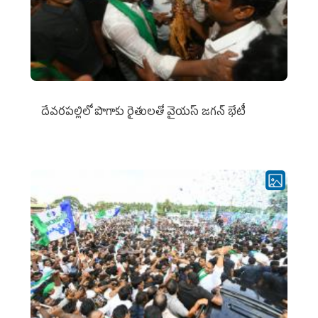
దేవరపల్లిలో పొగాకు రైతులతో వైయస్ జగన్ భేటీ