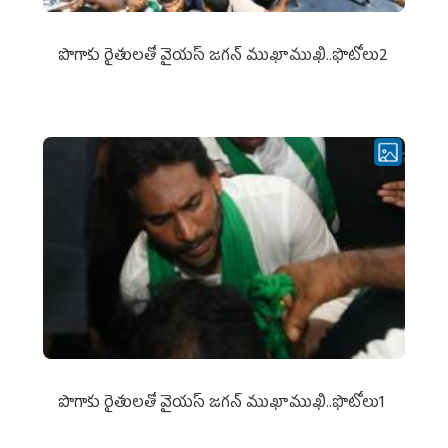
పొగాకు రైతుల‌తో వైయ‌స్ జ‌గ‌న్ ముఖాముఖి..ఫొటోలు2
పొగాకు రైతుల‌తో వైయ‌స్ జ‌గ‌న్ ముఖాముఖి..ఫొటోలు1