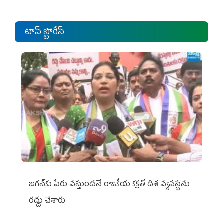
టాప్ స్టోరీస్
జగన్‌కు పేరు వస్తుందనే రాజకీయ కక్షతో దిశ వ్య‌వ‌స్థ‌ను
రద్దు చేశారు