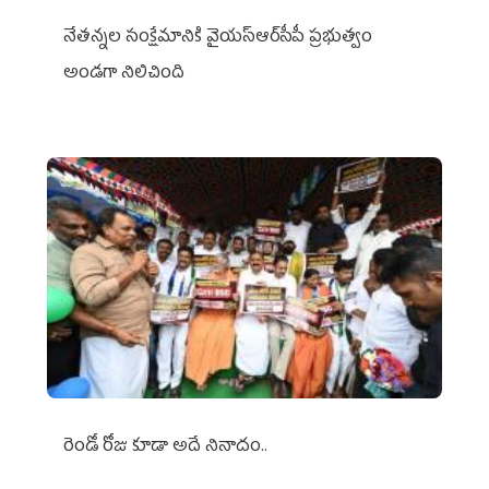
నేతన్నల సంక్షేమానికి వైయ‌స్ఆర్‌సీపీ ప్రభుత్వం
అండగా నిలిచింది
రెండో రోజు కూడా అదే నినాదం..