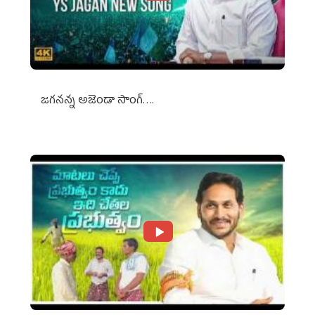
జగనన్న అజెండా సాంగ్….