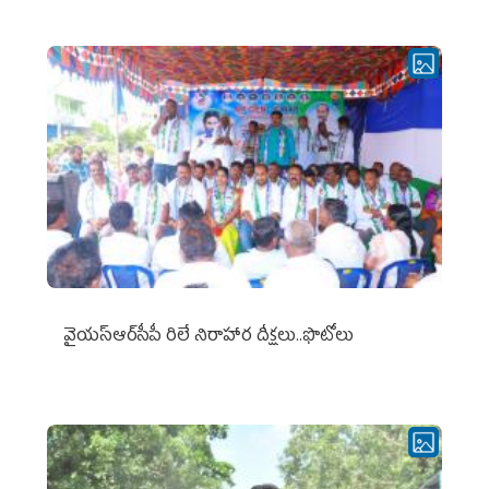
వైయ‌స్ఆర్‌సీపీ రిలే నిరాహార దీక్షలు..ఫొటోలు