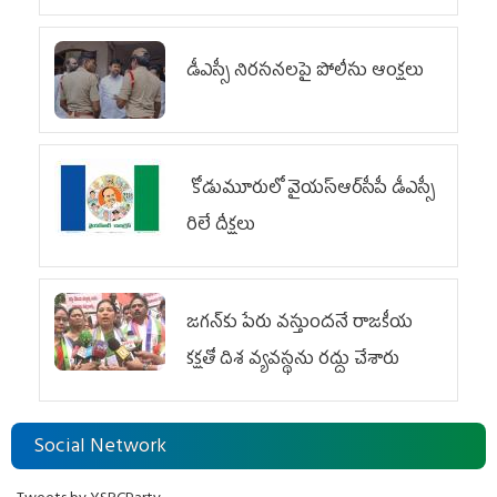
డీఎస్సీ నిరసనలపై పోలీసు ఆంక్షలు
కోడుమూరులో వైయ‌స్ఆర్‌సీపీ డీఎస్సీ
రిలే దీక్షలు
జగన్‌కు పేరు వస్తుందనే రాజకీయ
కక్షతో దిశ వ్య‌వ‌స్థ‌ను రద్దు చేశారు
Social Network