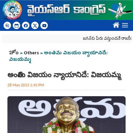
Skip to main content
????
జగన్‌కు పేరు వస్తుందనే రాజకీయ కక్షతో దిశ
You are here
హోం
»
Others
» అంతిమ విజయం న్యాయానిదే:
విజయమ్మ
అంతిమ విజయం న్యాయానిదే: విజయమ్మ
28 May 2013 1:45 PM