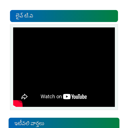
లైవ్ టి.వి
ఇటీవలి వార్తలు