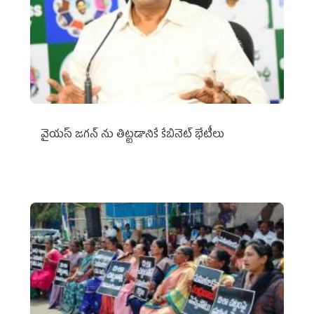
వైయ‌స్ జగన్‌ ను తిట్టడానికే కేబినెట్‌ భేటీలు