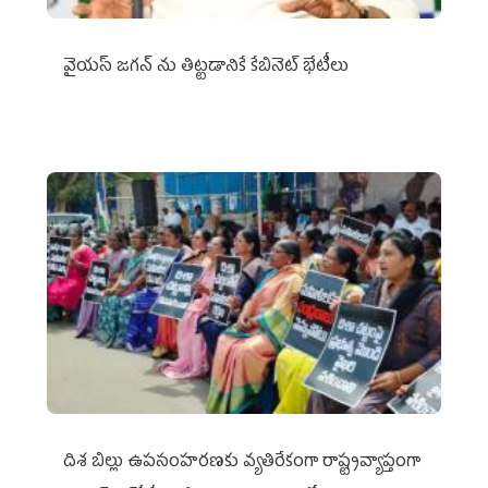
వైయ‌స్ జగన్‌ ను తిట్టడానికే కేబినెట్‌ భేటీలు
దిశ బిల్లు ఉపసంహరణకు వ్యతిరేకంగా రాష్ట్రవ్యాప్తంగా