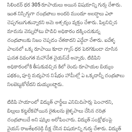
సిలిండర్‌ ధర 305 రూపాయలు అయిన విషయాన్ని గుర్తు చేశారు.
ఇంత నిస్సిగ్గుగా చంద్రబాబు అందరి ముందూ అబద్ధాలు ఎలా
చెప్పగలుగుతున్నారని ఆమె ఆశ్చర్యం వ్యక్తం చేశారు. పిల్లనిచ్చిన
మామను వెన్నుపోటు పొడిచి అధికారం దక్కించుకున్న
చంద్రబాబుకు నిజం చెప్పడం చేతకాదని ఎద్దేవా చేశారు. ఐదేళ్ళ
పాలనలో ఒక్క రూపాయి కూడా గ్యాస్‌ ధర పెరగకుండా చూసిన
ఘనత దివంగత మహానేత వైయస్‌దే అన్నారు. టిడిపిని
అధికారంలోకి తీసుకువచ్చిన కిలో రెండు రూపాయల బియ్యం
పథకం, పూర్తి మద్యపాన నిషేధం హామీల్లో ఏ ఒక్కదాన్నీ చంద్రబాబు
నిలబెట్టుకోలేదని దుయ్యబట్టారు.
టిడిపి హయాంలో విద్యుత్‌ ఛార్జీలు ఎనిమిదిసార్లు పెంచారని,
బిల్లులు కట్టలేకపోయిన రైతులను జైళ్ళపాలు చేసిన చరిత్ర
చంద్రబాబుదే అని షర్మిల ఆరోపించారు. విద్యుత్‌ సంక్షోభంపై
వైయస్‌ రాజశేఖరరెడ్డి దీక్ష చేసిన విషయాన్ని గుర్తు చేశారు. విద్యుత్‌