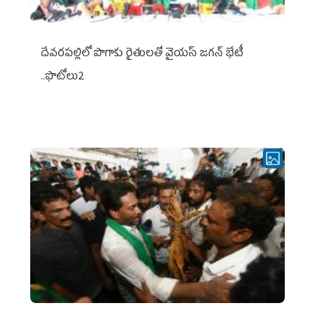
దేవరపల్లిలో పొగాకు రైతులతో వైయస్ జగన్ భేటీ
..ఫొటోలు2