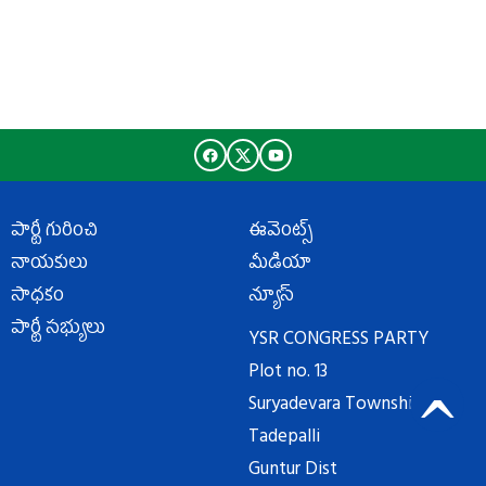
పార్టీ గురించి
ఈవెంట్స్
నాయకులు
మీడియా
సాధకం
న్యూస్
పార్టీ సభ్యులు
YSR CONGRESS PARTY
Plot no. 13
Suryadevara Township
Tadepalli
Guntur Dist