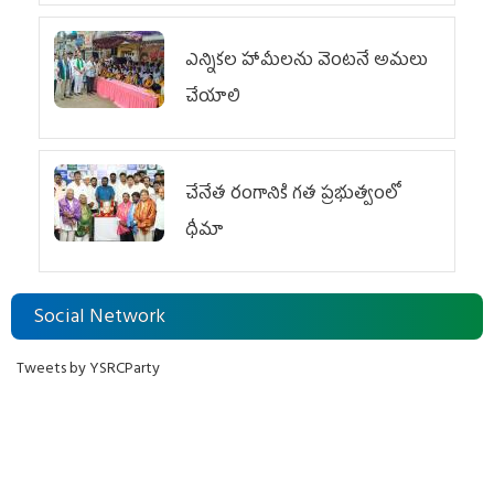
ఎన్నికల హామీలను వెంటనే అమలు
చేయాలి
చేనేత రంగానికి గత ప్రభుత్వంలో
ధీమా
Social Network
Tweets by YSRCParty