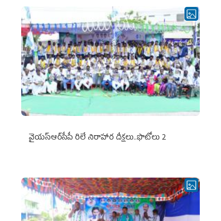
వైయ‌స్ఆర్‌సీపీ రిలే నిరాహార దీక్షలు..ఫొటోలు 2