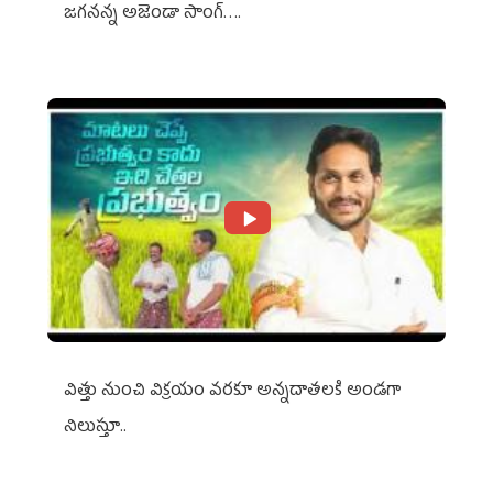
జగనన్న అజెండా సాంగ్….
విత్తు నుంచి విక్రయం వరకూ అన్నదాతలకి అండగా
నిలుస్తూ..