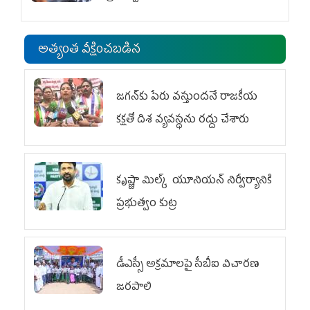
అత్యంత వీక్షించబడిన
జగన్‌కు పేరు వస్తుందనే రాజకీయ
కక్షతో దిశ వ్య‌వ‌స్థ‌ను రద్దు చేశారు
కృష్ణా మిల్క్‌ యూనియన్‌ నిర్వీర్యానికి
ప్రభుత్వం కుట్ర
డీఎస్సీ అక్రమాలపై సీబీఐ విచారణ
జరపాలి