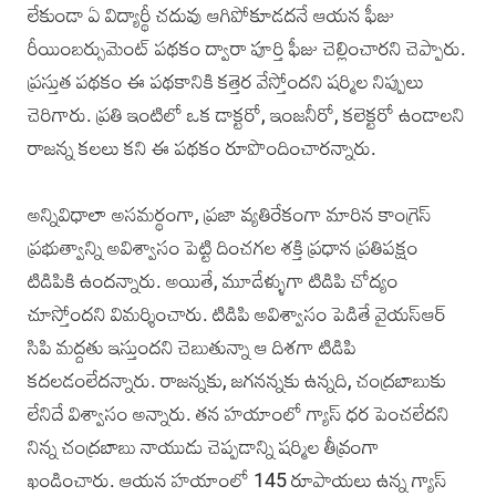
లేకుండా ఏ విద్యార్థీ చదువు ఆగిపోకూడదనే ఆయన ఫీజు
రీయింబర్సుమెంట్‌ పథకం ద్వారా పూర్తి ఫీజు చెల్లించారని చెప్పారు.
ప్రస్తుత పథకం ఈ పథకానికి కత్తెర వేస్తోందని షర్మిల నిప్పులు
చెరిగారు. ప్రతి ఇంటిలో ఒక డాక్టరో, ఇంజనీరో, కలెక్టరో ఉండాలని
రాజన్న కలలు కని ఈ పథకం రూపొందించారన్నారు.
అన్నివిధాలా అసమర్థంగా, ప్రజా వ్యతిరేకంగా మారిన కాంగ్రెస్‌
ప్రభుత్వాన్ని అవిశ్వాసం పెట్టి దించగల శక్తి ప్రధాన ప్రతిపక్షం
టిడిపికి ఉందన్నారు. అయితే, మూడేళ్ళుగా టిడిపి చోద్యం
చూస్తోందని విమర్శించారు. టిడిపి అవిశ్వాసం పెడితే వైయస్‌ఆర్‌
సిపి మద్దతు ఇస్తుందని చెబుతున్నా ఆ దిశగా టిడిపి
కదలడంలేదన్నారు. రాజన్నకు, జగనన్నకు ఉన్నది, చంద్రబాబుకు
లేనిదే విశ్వాసం అన్నారు. తన హయాంలో గ్యాస్‌ ధర పెంచలేదని
నిన్న చంద్రబాబు నాయుడు చెప్పడాన్ని షర్మిల తీవ్రంగా
ఖండించారు. ఆయన హయాంలో 145 రూపాయలు ఉన్న గ్యాస్‌