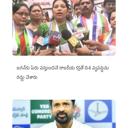
జగన్‌కు పేరు వస్తుందనే రాజకీయ కక్షతో దిశ వ్య‌వ‌స్థ‌ను
రద్దు చేశారు