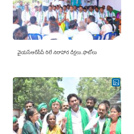
వైయ‌స్ఆర్‌సీపీ రిలే నిరాహార దీక్షలు..ఫొటోలు