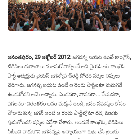
అనంతపురం, 29 అక్టోబర్‌ 2012:
జగనన్న బయట ఉంటే కాంగ్రెస్‌,
టిడిపిలు దుకాణాలు మూసుకోవాల్సిందే అని వైయస్‌ఆర్‌ కాంగ్రెస్‌
పార్టీ అధ్యక్షుడు వైయస్‌ జగన్మోహన్‌రెడ్డి సోదరి షర్మిల నిప్పులు
చెరిగారు. జగనన్న బయట ఉంటే ఆ రెండు పార్టీలకూ మనుగడే
ఉండబోదని ఆమె అన్నారు. ఎండనకా, వాననకా... రేయనకా,
పగలనకా నిరంతరం జనం మధ్యనే ఉండి, జనం సమస్యల కోసం
పోరాడుతున్న జగన్‌ అంటే ఆ రెండు పార్టీల్లోనూ దడ, వణుకు
పుడుతోందని షర్మిల ఎద్దేవా చేశారు. అందుకే కాంగ్రెస్‌, టిడిపిలు
సిబిఐని వాడుకొని జగనన్నపై అన్యాయంగా కుట్ర చేసి జైలుకు