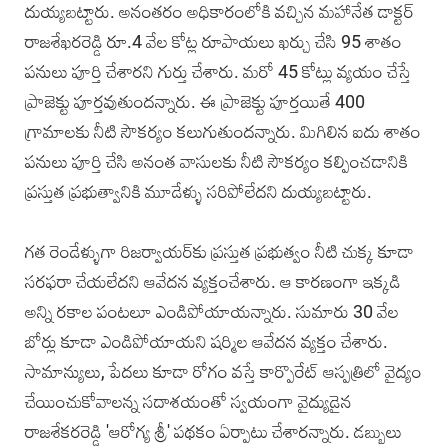
దుయ్యబట్టారు. అనంతరం అధికారంలోకి వచ్చిన మహానేత డాక్టర్‌
రాజశేఖరరెడ్డి రూ.4 వేల కోట్ల రూపాయలు ఖర్చు చేసి 95 శాతం
పనులు పూర్తి చేశారని గుర్తు చేశారు. మరో 45 కోట్లు వ్యయం చేస్తే
ప్రాజెక్టు పూర్తవుతుందన్నారు. ఈ ప్రాజెక్టు పూర్తయితే 400
గ్రామాలకు నీటి సౌకర్యం కలుగుతుందన్నారు. మిగిలిన ఐదు శాతం
పనులు పూర్తి చేసి అనంత వాసులకు నీటి సౌకర్యం కల్పించడానికి
ప్రస్తుత ప్రభుత్వానికి మూడేళ్ళు సరిపోలేదని దుయ్యబట్టారు.
గత రెండేళ్ళుగా రిజర్వాయర్‌కు ప్రస్తుత ప్రభుత్వం నీటి చుక్క కూడా
సరఫరా చేయలేదని ఆవేదన వ్యక్తంచేశారు. ఆ కారణంగా ఇక్కడి
అన్ని రకాల పంటలూ ఎండిపోయాయన్నారు. సుమారు 30 వేల
బోర్లు కూడా ఎండిపోయాయని షర్మిల ఆవేదన వ్యక్తం చేశారు.
సామాన్యులు, పేదలు కూడా రోగం వస్తే కార్పొరేట్‌ ఆస్పత్రిలో వైద్యం
చేయించుకోవాలన్న సదాశయంతో స్వయంగా వైద్యుడైన
రాజశేకరరెడ్డి 'ఆరోగ్య శ్రీ' పథకం ఏర్పాటు చేశారన్నారు. డబ్బులు