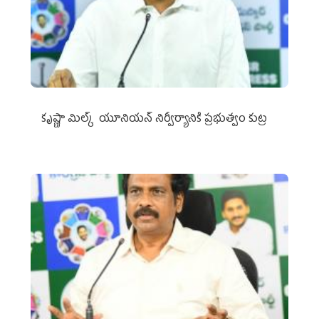
కృష్ణా మిల్క్‌ యూనియన్‌ నిర్వీర్యానికి ప్రభుత్వం కుట్ర