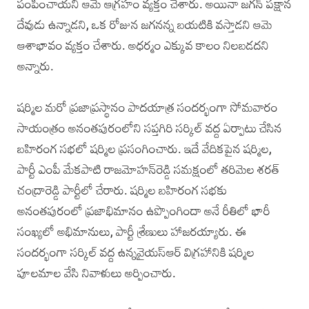
పంపించాయని ఆమె ఆగ్రహం వ్యక్తం చేశారు. అయినా జగన్ పక్షాన
దేవుడు ఉన్నాడని, ఒక రోజున జగనన్న బయటికి వస్తాడని ఆమె
ఆశాభావం వ్యక్తం చేశారు. అధర్మం ఎక్కువ కాలం నిలబడదని
అన్నారు.
షర్మిల మరో ప్రజాప్రస్థానం పాదయాత్ర సందర్భంగా సోమవారం
సాయంత్రం అనంతపురంలోని సప్తగిరి సర్కిల్‌ వద్ద ఏర్పాటు చేసిన
బహిరంగ సభలో షర్మిల ప్రసంగించారు. ఇదే వేదికపైన షర్మిల,
పార్టీ ఎంపీ మేకపాటి రాజమోహన్‌రెడ్డి సమక్షంలో తరిమెల శరత్‌
చంద్రారెడ్డి పార్టీలో చేరారు. షర్మిల బహిరంగ సభకు
అనంతపురంలో ప్రజాభిమానం ఉప్పొంగిందా అనే రీతిలో భారీ
సంఖ్యలో అభిమానులు, పార్టీ శ్రేణులు హాజరయ్యారు. ఈ
సందర్భంగా సర్కిల్‌ వద్ద ఉన్నవైయస్‌ఆర్‌ విగ్రహానికి షర్మిల
పూలమాల వేసి నివాళులు అర్పించారు.