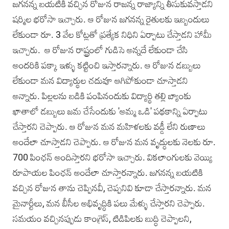
జగనన్న బయటికి వచ్చిన రోజున రాజన్న రాజ్యాన్ని తీసుకువస్తాడని
షర్మిల భరోసా ఇచ్చారు. ఆ రోజున జగనన్న రైతులకు ఇబ్బందులు
లేకుండా రూ. 3 వేల కోట్లతో ప్రత్యేక నిధిని ఏర్పాటు చేస్తాడని హామీ
ఇచ్చారు. ఆ రోజున రాష్ట్రంలో గుడిసె అన్నదే లేకుండా చేసి
అందరికి పక్కా ఇళ్ళు కట్టించి ఇస్తారన్నారు. ఆ రోజున డబ్బులు
లేకుండా మన విద్యార్థుల చదువూ ఆగిపోకుండా చూస్తాడని
అన్నారు. పిల్లలను బడికి పంపినందుకు విద్యార్థి తల్లి బ్యాంకు
ఖాతాలో డబ్బులు జమ చేసేందుకు 'అమ్మ ఒడి' పథకాన్ని ఏర్పాటు
చేస్తారని చెప్పారు. ఆ రోజున మన మహిళలకు వడ్డీ లేని రుణాలు
అందేలా చూస్తాడని చెప్పారు. ఆ రోజున మన వృద్ధులకు నెలకు రూ.
700 పింఛన్‌ అందిస్తారని భరోసా ఇచ్చారు. వికలాంగులకు వెయ్యి
రూపాయల పింఛన్‌ అందేలా చూస్తారన్నారు. జగనన్న బయటికి
వచ్చిన రోజున తాను చెప్పినవీ, చెప్పనివి కూడా చేస్తారన్నారు. మన
మైనార్టీలు, మన బీసీల అభివృద్ధికి పలు మేళ్ళు చేస్తారని చెప్పారు.
సమయం వచ్చినప్పుడు కాంగ్రెస్‌, టిడిపిలకు బుద్ధి చెప్పాలని,