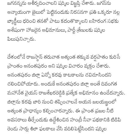
జగనన్నను ఆశీర్వదించాలని షర్మిల విజ్ఞప్తి చేశారు. జగన్‌ను
అన్యాయంగా జైలులో పెట్టినందుకు నిరసనగా ప్రతి ఒక్కరూ నల్ల
బ్యాడ్జీలు ధరించి తనతో పాటు కదంతొక్కాలని బహిరంగ సభకు
అశేషంగా హాజరైన అభిమానులు, పార్టీ శ్రేణులకు షర్మిల
పిలుపునిచ్చారు.
దేశంలోనే రాజస్థాన్‌ తరువాత అత్యంత తక్కువ వర్షపాతం కురిసే
ప్రాంతం అనంతపురం అని షర్మిల విచారం వ్యక్తం చేశారు.
అనంతపురం జిల్లా ఏన్నో కరవు కాటకాలను చవిచూసిందని
చలించిపోయారు. అందుకే అనంతపురం జిల్లా అంతే దివంగత
మహానేత వైయస్‌ రాజశేఖరరెడ్డికి ప్రత్యేక అభిమానం ఉండేదన్నారు.
జిల్లాను కరవు బారి నుంచి తప్పించాలనే ఆయన జలయజ్ఞంలో
అత్యంత ప్రాధాన్యం కల్పించారన్నారు. ఈ ప్రాంత ప్రజల నీటి
అవసరాలు తీర్చేందుకు ఉద్దేశించిన హంద్రీ నీవా పథకానికి టిడిపి
రెండు సార్లు శిలా ఫలకాలు వేసి వదిలిపెట్టేసిందని షర్మిల