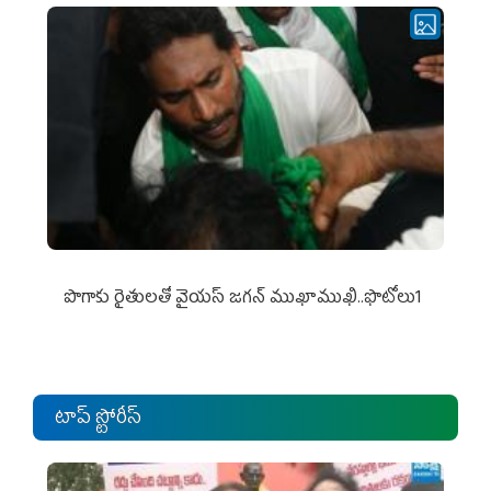
పొగాకు రైతుల‌తో వైయ‌స్ జ‌గ‌న్ ముఖాముఖి..ఫొటోలు1
టాప్ స్టోరీస్