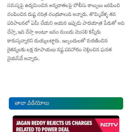
సమస్యపై ఉద్యమించిన అన్నదాతలపై పోలీసు కాల్పులు జరిపించి
చంపించిన దుష్ట చరిత్ర చంద్రబాబుది అన్నారు. తొమ్మిదేళ్ళ తన
పరిపాలనలో ఏమీ చేయని ఆయన ఇప్పుడు పాదయాత్ర పేరుతో అది
చేస్తా, ఇది చేస్తా అంటూ జనం ముందు మొసలి కన్నీరు
కారుస్తున్నారని దుయ్యబట్టారు. ఇబ్బందులతో మరణించిన
రైతన్నలకు లక్ష రూపాయలు నష్ట పరిహారం చెల్లించిన ఘనత
వైయస్‌దే అన్నారు.
తాజా వీడియోలు