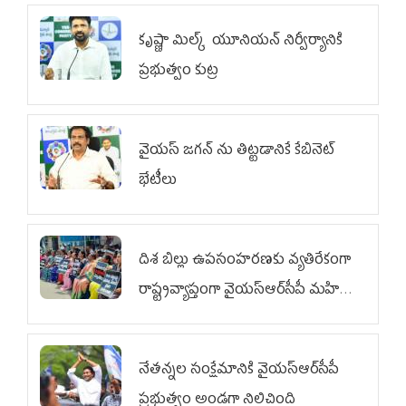
కృష్ణా మిల్క్‌ యూనియన్‌ నిర్వీర్యానికి
ప్రభుత్వం కుట్ర
వైయ‌స్ జగన్‌ ను తిట్టడానికే కేబినెట్‌
భేటీలు
దిశ బిల్లు ఉపసంహరణకు వ్యతిరేకంగా
రాష్ట్రవ్యాప్తంగా వైయ‌స్ఆర్‌సీపీ మహిళా
విభాగం ఆందోళనలు
నేతన్నల సంక్షేమానికి వైయ‌స్ఆర్‌సీపీ
ప్రభుత్వం అండగా నిలిచింది