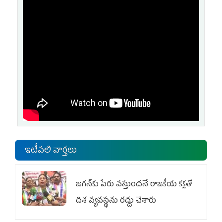
ఇటీవలి వార్తలు
జగన్‌కు పేరు వస్తుందనే రాజకీయ కక్షతో
దిశ వ్య‌వ‌స్థ‌ను రద్దు చేశారు