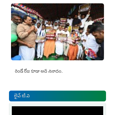
రెండో రోజు కూడా అదే నినాదం..
లైవ్ టి.వి