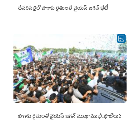
దేవరపల్లిలో పొగాకు రైతులతో వైయస్ జగన్ భేటీ
పొగాకు రైతుల‌తో వైయ‌స్ జ‌గ‌న్ ముఖాముఖి..ఫొటోలు2