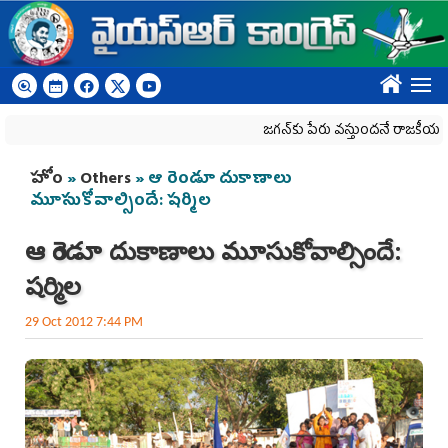
Skip to main content
????
జగన్‌కు పేరు వస్తుందనే రాజకీయ కక్షతో దిశ వ్య
You are here
హోం
»
Others
» ఆ రెండూ దుకాణాలు
మూసుకోవాల్సిందే: షర్మిల
ఆ రెండూ దుకాణాలు మూసుకోవాల్సిందే:
షర్మిల
29 Oct 2012 7:44 PM