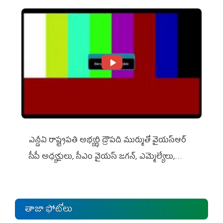
ఎన్డీఏ రాష్ట్ర‌ప‌తి అభ్య‌ర్థి ద్రౌప‌ది ముర్ముతో వైయ‌స్ఆర్
సీపీ అధ్య‌క్షులు, సీఎం వైయ‌స్ జ‌గ‌న్, ఎమ్మెల్యేలు,
ఎంపీల స‌మావేశం
తాజా ఫోటోలు