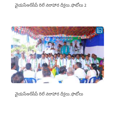
వైయ‌స్ఆర్‌సీపీ రిలే నిరాహార దీక్షలు..ఫొటోలు 2
వైయ‌స్ఆర్‌సీపీ రిలే నిరాహార దీక్షలు..ఫొటోలు