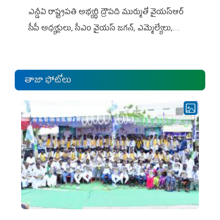
ఎన్డీఏ రాష్ట్ర‌ప‌తి అభ్య‌ర్థి ద్రౌప‌ది ముర్ముతో వైయ‌స్ఆర్
సీపీ అధ్య‌క్షులు, సీఎం వైయ‌స్ జ‌గ‌న్, ఎమ్మెల్యేలు,
ఎంపీల స‌మావేశం
తాజా ఫోటోలు