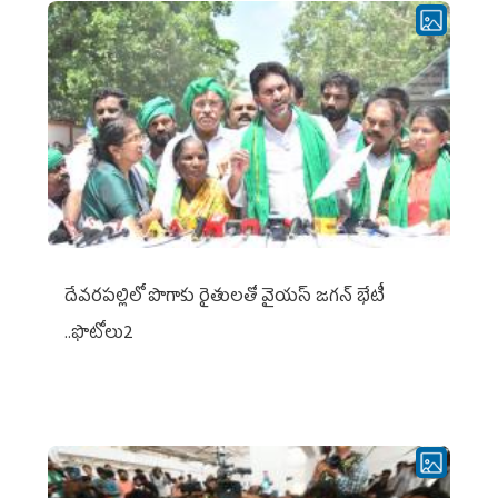
దేవరపల్లిలో పొగాకు రైతులతో వైయస్ జగన్ భేటీ
..ఫొటోలు2