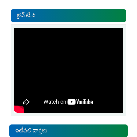
లైవ్ టి.వి
ఇటీవలి వార్తలు