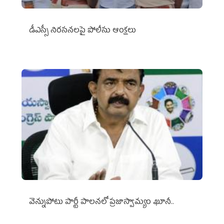
డీఎస్సీ నిరసనలపై పోలీసు ఆంక్షలు
వెన్నుపోటు పార్టీ పాలనలో ప్రజాస్వామ్యం ఖూనీ..