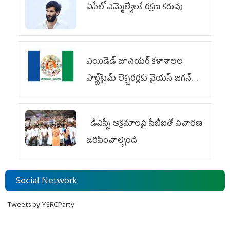
ఏపీలో ఎమ్మెల్యేల‌కే ర‌క్ష‌ణ క‌రువు
ఎయిడెడ్‌ జూనియర్‌ కళాశాలల
పార్ట్‌టైమ్‌ లెక్చరర్లకు వైయ‌స్ జగన్
భరోసా
డీఎస్సీ అక్రమాలపై సీబీఐతో విచారణ
జరిపించాల్సిందే
Social Network
Tweets by YSRCParty