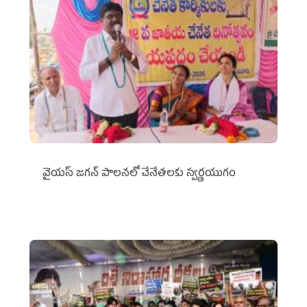
వైయ‌స్ జగన్ పాలనలో చేనేతలకు స్వర్ణయుగం