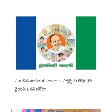
ఎయిడెడ్‌ జూనియర్‌ కళాశాలల పార్ట్‌టైమ్‌ లెక్చరర్లకు
వైయ‌స్ జగన్ భరోసా