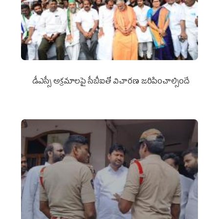
డీఎస్సీ అక్రమాలపై సీబీఐతో విచారణ జరిపించాల్సిందే