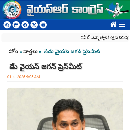
Skip to main content
????
ఏపీలో ఎమ్మెల్యేల‌కే ర‌క్ష‌ణ క‌రువు
You are here
హోం
»
వార్తలు
» నేడు వైయ‌స్‌ జగన్‌ ప్రెస్‌మీట్
నేడు వైయ‌స్‌ జగన్‌ ప్రెస్‌మీట్
01 Jul 2026 9:06 AM