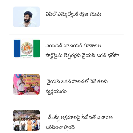
ఏపీలో ఎమ్మెల్యేల‌కే ర‌క్ష‌ణ క‌రువు
ఎయిడెడ్‌ జూనియర్‌ కళాశాలల
పార్ట్‌టైమ్‌ లెక్చరర్లకు వైయ‌స్ జగన్ భరోసా
వైయ‌స్ జగన్ పాలనలో చేనేతలకు
స్వర్ణయుగం
డీఎస్సీ అక్రమాలపై సీబీఐతో విచారణ
జరిపించాల్సిందే