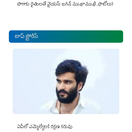
పొగాకు రైతుల‌తో వైయ‌స్ జ‌గ‌న్ ముఖాముఖి..ఫొటోలు1
టాప్ స్టోరీస్
ఏపీలో ఎమ్మెల్యేల‌కే ర‌క్ష‌ణ క‌రువు