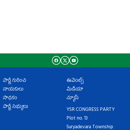
పార్టీ గురించి
ఈవెంట్స్
నాయకులు
మీడియా
సాధకం
న్యూస్
పార్టీ సభ్యులు
YSR CONGRESS PARTY
Plot no. 13
Suryadevara Township