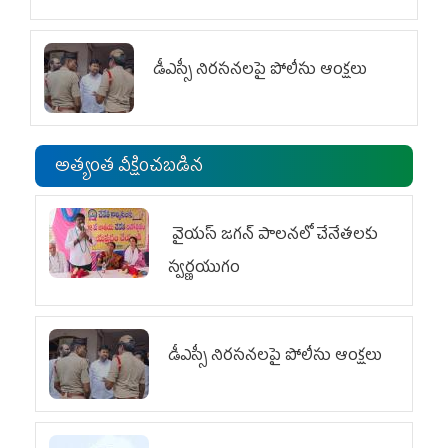
డీఎస్సీ నిరసనలపై పోలీసు ఆంక్షలు
అత్యంత వీక్షించబడిన
వైయ‌స్ జగన్ పాలనలో చేనేతలకు
స్వర్ణయుగం
డీఎస్సీ నిరసనలపై పోలీసు ఆంక్షలు