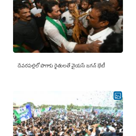
దేవరపల్లిలో పొగాకు రైతులతో వైయస్ జగన్ భేటీ