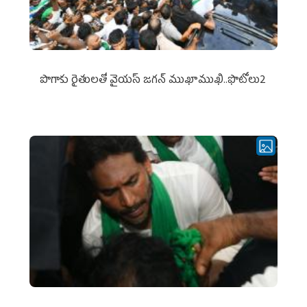
పొగాకు రైతుల‌తో వైయ‌స్ జ‌గ‌న్ ముఖాముఖి..ఫొటోలు2