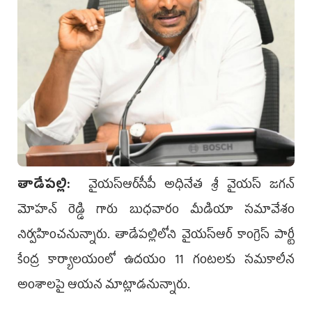
తాడేప‌ల్లి:
వైయ‌స్ఆర్‌సీపీ అధినేత శ్రీ వైయ‌స్ జ‌గ‌న్
మోహ‌న్ రెడ్డి గారు బుధవారం మీడియా సమావేశం
నిర్వహించనున్నారు. తాడేపల్లిలోని వైయ‌స్ఆర్ కాంగ్రెస్ పార్టీ
కేంద్ర కార్యాలయంలో ఉదయం 11 గంటలకు సమకాలీన
అంశాలపై ఆయన మాట్లాడనున్నారు.