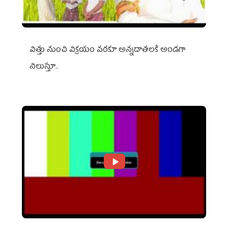
విత్తు నుంచి విక్రయం వరకూ అన్నదాతలకి అండగా
నిలుస్తూ..