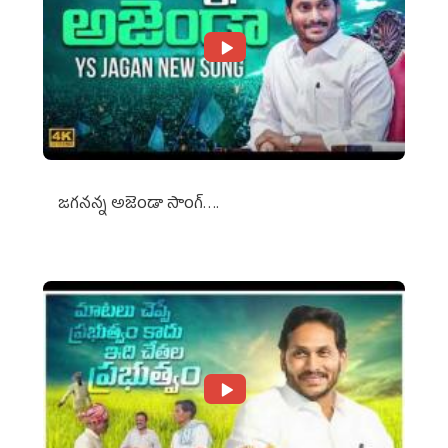
జగనన్న అజెండా సాంగ్….