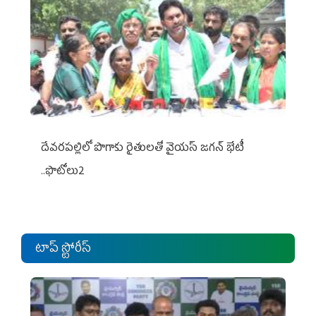
దేవరపల్లిలో పొగాకు రైతులతో వైయస్ జగన్ భేటీ
..ఫొటోలు2
టాప్ స్టోరీస్