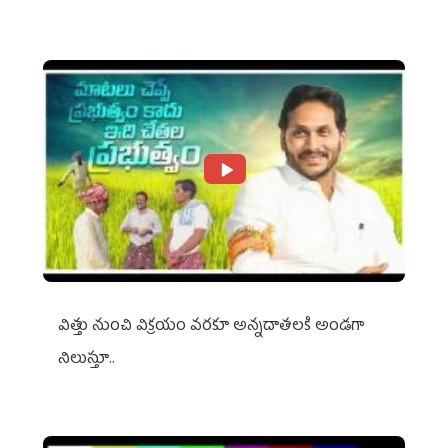
విత్తు నుంచి విక్రయం వరకూ అన్నదాతలకి అండగా
నిలుస్తూ..