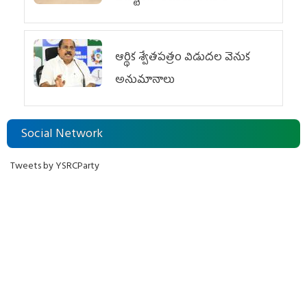
ఆర్థిక శ్వేతపత్రం విడుదల వెనుక
అనుమానాలు
Social Network
Tweets by YSRCParty