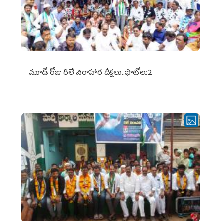
మూడో రోజు రిలే నిరాహార దీక్షలు..ఫొటోలు2