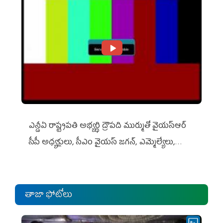
ఎన్డీఏ రాష్ట్ర‌ప‌తి అభ్య‌ర్థి ద్రౌప‌ది ముర్ముతో వైయ‌స్ఆర్
సీపీ అధ్య‌క్షులు, సీఎం వైయ‌స్ జ‌గ‌న్, ఎమ్మెల్యేలు,
ఎంపీల స‌మావేశం
తాజా ఫోటోలు