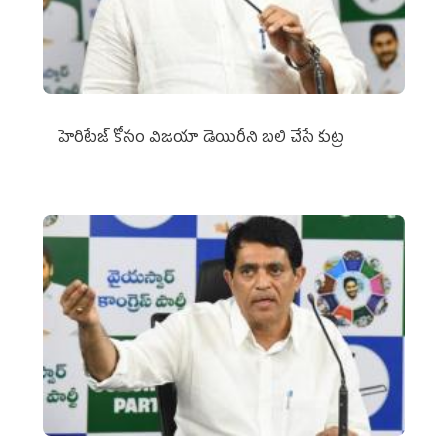
హెరిటేజ్ కోసం విజయా డెయిరీని బలి చేసే కుట్ర‌