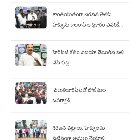
శాంతియుతంగా నిరసన తెలిపే
హక్కును కాలరాసే అధికారం ఎవరికీ
లేదు
హెరిటేజ్ కోసం విజయా డెయిరీని బలి
చేసే కుట్ర‌
చిలుక‌లూరిపేట‌లో పోలీసుల
ఓవ‌రాక్ష‌న్‌
గిరిజన చట్టాలు, హక్కులను
పటిష్టంగా అమలు చేయాలి