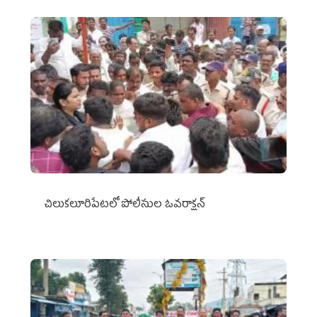
చిలుక‌లూరిపేట‌లో పోలీసుల ఓవ‌రాక్ష‌న్‌