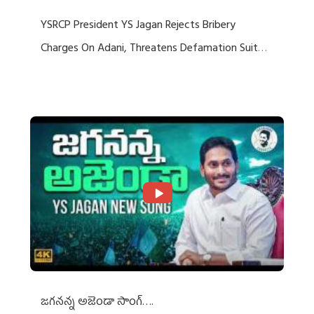
YSRCP President YS Jagan Rejects Bribery
Charges On Adani, Threatens Defamation Suit
Against Media Groups
జగనన్న అజెండా సాంగ్….