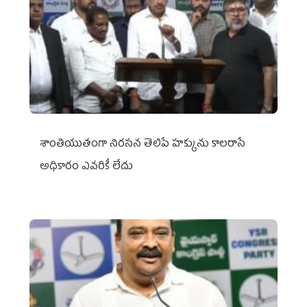
శాంతియుతంగా నిరసన తెలిపే హక్కును కాలరాసే
అధికారం ఎవరికీ లేదు