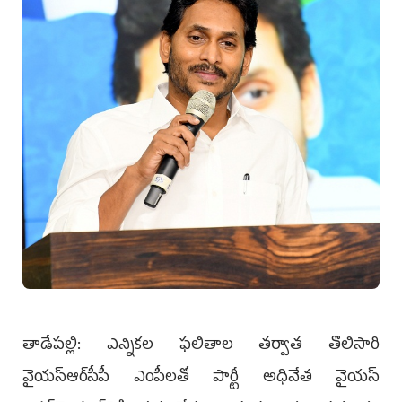
తాడేప‌ల్లి: ఎన్నికల ఫలితాల తర్వాత తొలిసారి
వైయ‌స్ఆర్‌సీపీ ఎంపీలతో పార్టీ అధినేత వైయ‌స్‌