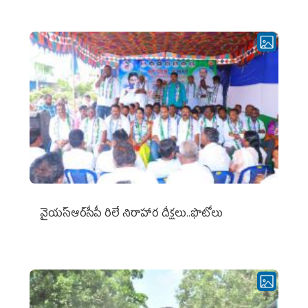
వైయ‌స్ఆర్‌సీపీ రిలే నిరాహార దీక్షలు..ఫొటోలు