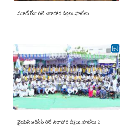
మూడో రోజు రిలే నిరాహార దీక్షలు..ఫొటోలు
వైయ‌స్ఆర్‌సీపీ రిలే నిరాహార దీక్షలు..ఫొటోలు 2