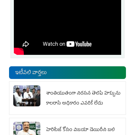
ఇటీవలి వార్తలు
శాంతియుతంగా నిరసన తెలిపే హక్కును
కాలరాసే అధికారం ఎవరికీ లేదు
హెరిటేజ్ కోసం విజయా డెయిరీని బలి