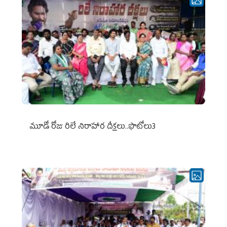
మూడో రోజు రిలే నిరాహార దీక్షలు..ఫొటోలు3