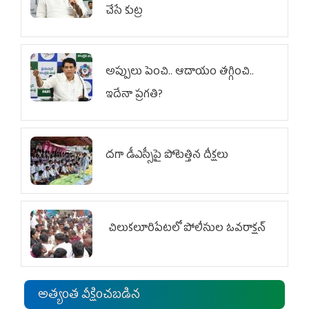
చేసే కుట్ర‌
అప్పులు పెంచి.. ఆదాయం తగ్గించి..
ఇదేనా ప్రగతి?
దగా డీఎస్సీపై పోటెత్తిన దీక్షలు
చిలుక‌లూరిపేట‌లో పోలీసుల ఓవ‌రాక్ష‌న్‌
అత్యంత వీక్షించబడిన