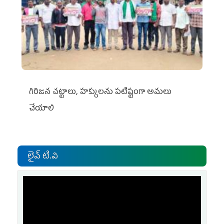
గిరిజన చట్టాలు, హక్కులను పటిష్టంగా అమలు
చేయాలి
లైవ్ టి.వి