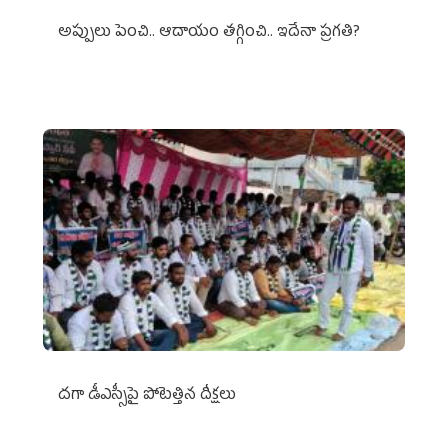
అప్పులు పెంచి.. ఆదాయం తగ్గించి.. ఇదేనా ప్రగతి?
దగా డీఎస్సీపై పోటెత్తిన దీక్షలు