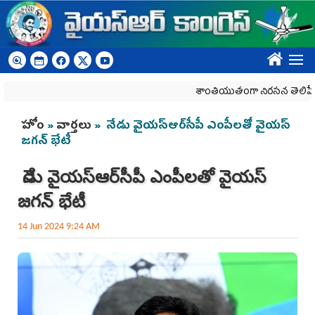
Skip to main content
????
శాంతియుతంగా నిరసన తెలిపే హక్కును 
You are here
హోం
»
వార్తలు
» నేడు వైయ‌స్ఆర్‌సీపీ ఎంపీలతో వైయ‌స్‌
జగన్‌ భేటీ
నేడు వైయ‌స్ఆర్‌సీపీ ఎంపీలతో వైయ‌స్‌
జగన్‌ భేటీ
14 Jun 2024 9:24 AM