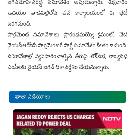
జగన్‌మోహన్‌రెడ్డి సమావేశం అవుతున్నారు. శుక్రవారం
ఉదయం తాడేపల్లిలోని తన కార్యాలయంలో ఈ భేటీ
జరగనుంది.
పార్లమెంట్‌ సమావేశాలు ప్రారంభమయ్యే క్రమంలో.. నేటి
వైయ‌స్ఆర్‌సీపీ పార్లమెంటరీ పార్టీ సమావేశం కీలకం కానుంది.
సమావేశాల్లో వ్యవహరించాల్సిన తీరుపై లోక్‌సభ, రాజ్యసభ
ఎంపీలకు వైయ‌స్ జగన్‌ దిశానిర్దేశం చేయనున్నారు.
తాజా వీడియోలు