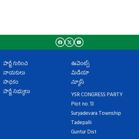
పార్టీ గురించి
ఈవెంట్స్
నాయకులు
మీడియా
సాధకం
న్యూస్
పార్టీ సభ్యులు
YSR CONGRESS PARTY
Plot no. 13
Suryadevara Township
Tadepalli
Guntur Dist