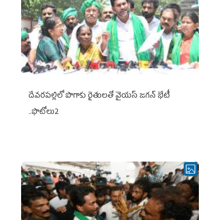
దేవరపల్లిలో పొగాకు రైతులతో వైయస్ జగన్ భేటీ
..ఫొటోలు2