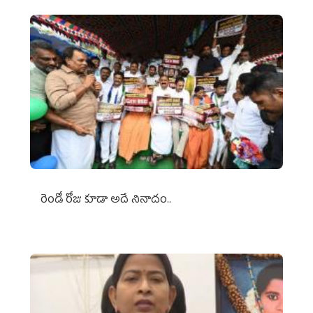
రెండో రోజు కూడా అదే నినాదం..