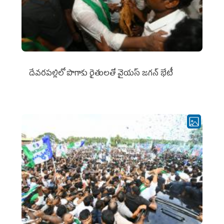
దేవరపల్లిలో పొగాకు రైతులతో వైయస్ జగన్ భేటీ