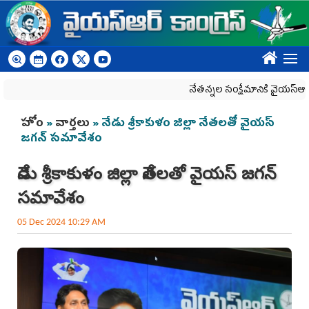
Skip to main content
????
నేతన్నల సంక్షేమానికి వైయ‌స్ఆర్‌సీపీ ప
You are here
హోం
»
వార్తలు
» నేడు శ్రీ‌కాకుళం జిల్లా నేత‌ల‌తో వైయ‌స్
జ‌గ‌న్ స‌మావేశం
నేడు శ్రీ‌కాకుళం జిల్లా నేత‌ల‌తో వైయ‌స్ జ‌గ‌న్
స‌మావేశం
05 Dec 2024 10:29 AM