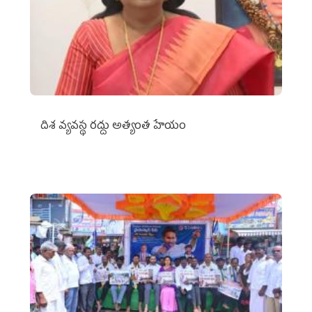
దిశ వ్యవస్థ రద్దు అత్యంత హేయం