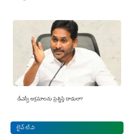
డీఎస్సీ అక్రమాలను ప్రశ్నిస్తే దాడులా?
లైవ్ టి.వి