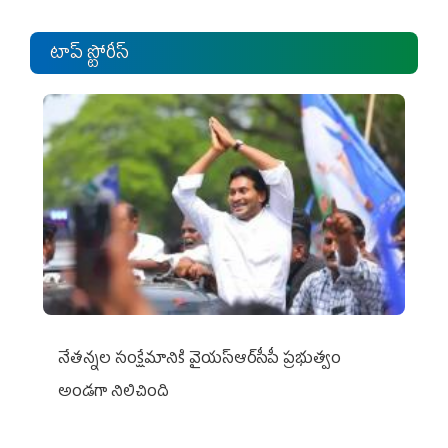
టాప్ స్టోరీస్
నేతన్నల సంక్షేమానికి వైయ‌స్ఆర్‌సీపీ ప్రభుత్వం
అండగా నిలిచింది