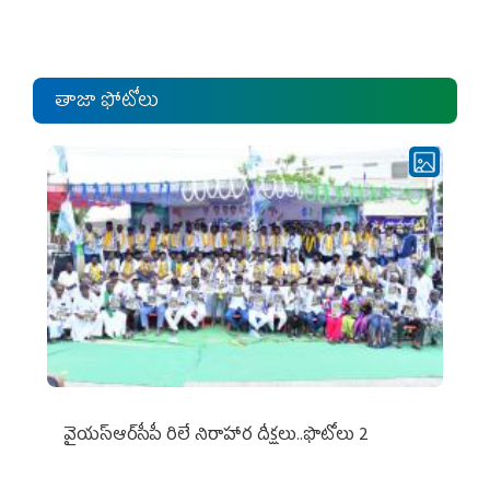
ఎంపీల స‌మావేశం
తాజా ఫోటోలు
వైయ‌స్ఆర్‌సీపీ రిలే నిరాహార దీక్షలు..ఫొటోలు 2