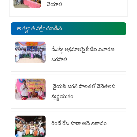
చేయాలి
అత్యంత వీక్షించబడిన
డీఎస్సీ అక్రమాలపై సీబీఐ విచారణ
జరపాలి
వైయ‌స్ జగన్ పాలనలో చేనేతలకు
స్వర్ణయుగం
రెండో రోజు కూడా అదే నినాదం..