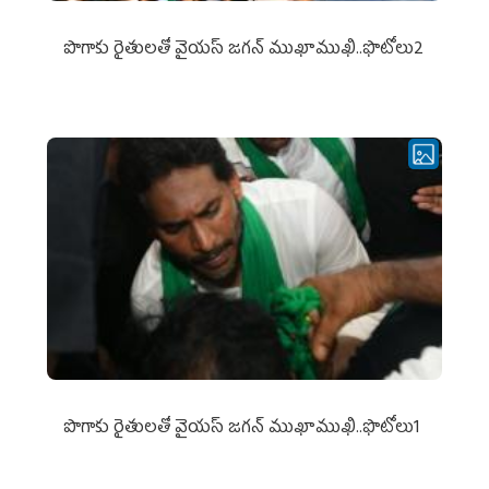
పొగాకు రైతుల‌తో వైయ‌స్ జ‌గ‌న్ ముఖాముఖి..ఫొటోలు2
పొగాకు రైతుల‌తో వైయ‌స్ జ‌గ‌న్ ముఖాముఖి..ఫొటోలు1