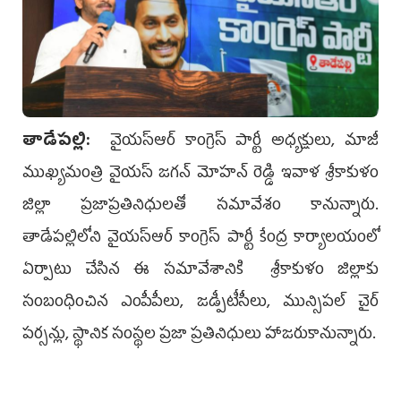
తాడేప‌ల్లి:
వైయ‌స్ఆర్ కాంగ్రెస్ పార్టీ అధ్య‌క్షులు, మాజీ
ముఖ్య‌మంత్రి వైయ‌స్ జ‌గ‌న్ మోహ‌న్ రెడ్డి ఇవాళ శ్రీ‌కాకుళం
జిల్లా ప్ర‌జాప్ర‌తినిధుల‌తో స‌మావేశం కానున్నారు.
తాడేప‌ల్లిలోని వైయ‌స్ఆర్ కాంగ్రెస్ పార్టీ కేంద్ర కార్యాల‌యంలో
ఏర్పాటు చేసిన ఈ స‌మావేశానికి శ్రీకాకుళం జిల్లాకు
సంబంధించిన ఎంపీపీలు, జడ్పీటీసీలు, మున్సిపల్‌ చైర్‌
పర్సన్లు, స్థానిక సంస్థల ప్రజా ప్రతినిధులు హాజ‌రుకానున్నారు.