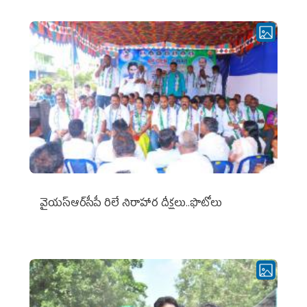
వైయ‌స్ఆర్‌సీపీ రిలే నిరాహార దీక్షలు..ఫొటోలు