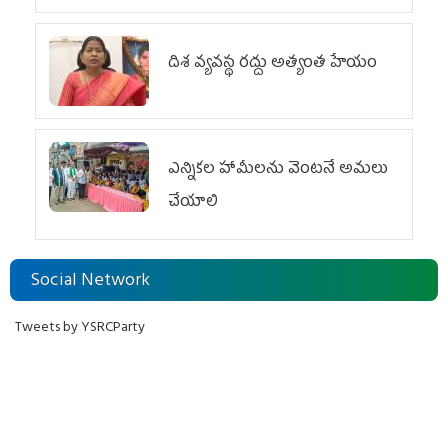
దిశ వ్యవస్థ రద్దు అత్యంత హేయం
ఎన్నికల హామీలను వెంటనే అమలు
చేయాలి
Social Network
Tweets by YSRCParty