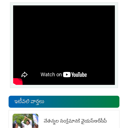
ఇటీవలి వార్తలు
నేతన్నల సంక్షేమానికి వైయ‌స్ఆర్‌సీపీ