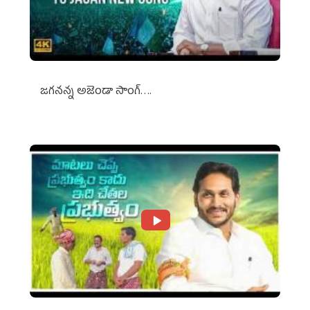
జగనన్న అజెండా సాంగ్….