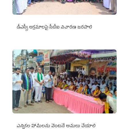
డీఎస్సీ అక్రమాలపై సీబీఐ విచారణ జరపాలి
ఎన్నికల హామీలను వెంటనే అమలు చేయాలి