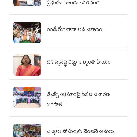
ప్రభుత్వం అండగా నిలిచింది
రెండో రోజు కూడా అదే నినాదం..
దిశ వ్యవస్థ రద్దు అత్యంత హేయం
డీఎస్సీ అక్రమాలపై సీబీఐ విచారణ
జరపాలి
ఎన్నికల హామీలను వెంటనే అమలు