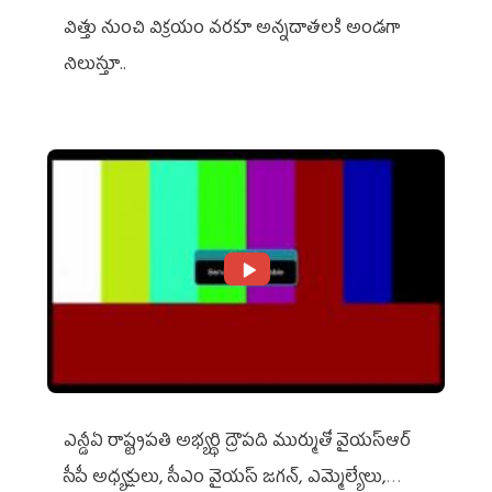
విత్తు నుంచి విక్రయం వరకూ అన్నదాతలకి అండగా
నిలుస్తూ..
ఎన్డీఏ రాష్ట్ర‌ప‌తి అభ్య‌ర్థి ద్రౌప‌ది ముర్ముతో వైయ‌స్ఆర్
సీపీ అధ్య‌క్షులు, సీఎం వైయ‌స్ జ‌గ‌న్, ఎమ్మెల్యేలు,