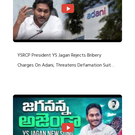
YSRCP President YS Jagan Rejects Bribery
Charges On Adani, Threatens Defamation Suit
Against Media Groups