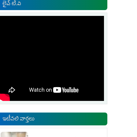
లైవ్ టి.వి
ఇటీవలి వార్తలు