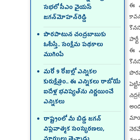
ఈ ఎన
స‌భ‌లో సీఎం వైయ‌స్
కావ‌
జ‌గ‌న్‌మోహ‌న్‌రెడ్డి
కొనస
పొరపాటున చంద్రబాబుకు
పార్
ఓటేస్తే.. సంక్షేమ పథకాలు
ఈ ఎన
ముగింపే
కొన
మరో 9 రోజుల్లో ఎన్నికల
పొర‌
కురుక్షేత్రం.. ఈ ఎన్నికలు రాబోయే
పెట్
ఐదేళ్ల భవిష్యత్‌ను నిర్ణయించే
నిద్
ఎన్నికలు
అందర
మాయల
రాష్ట్రంలో మీ బిడ్డ జగన్‌
విప్లవాత్మక సంస్కరణలు,
నెరవ
మార్పులు తెచ్చాడు