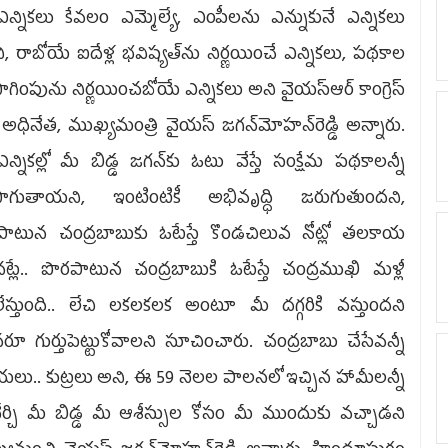
్నికలు కేవ‌లం ఎమ్మెల్యే, ఎంపీల‌ను ఎన్నుకునే ఎన్నిక‌లు
ని, రాబోయే ఐదేళ్ల భవిష్యత్‌ను నిర్ణయించే ఎన్నికలు, పథకాల
ాగింపును నిర్ణయించబోయే ఎన్నికలు అని వైయ‌స్ఆర్ కాంగ్రెస్
టీ అధినేత‌, ముఖ్య‌మంత్రి వైయ‌స్ జ‌గ‌న్‌మోహ‌న్‌రెడ్డి అన్నారు.
్నిక‌ల్లో మీ బిడ్డ జ‌గ‌న్‌కు ఓటు వేస్తే సంక్షేమ ప‌థ‌కాల‌న్నీ
‌సాగుతాయ‌ని, ఇంటింటికీ అభివృద్ధి జ‌రుగుతుంద‌ని,
పాటున చంద్ర‌బాబుకు ఓటేస్తే కొండచిలువ నోట్లో తలకాయ
టినట్లే.. పొరపాటున చంద్రబాబుకి ఓటేస్తే చంద్రముఖి మళ్లీ
రలేస్తుంది.. లేచి లకలకలక అంటూ మీ దగ్గరికి వస్తుందని
ూ గుర్తుపెట్టుకోవాల‌ని సూచించారు. చంద్రబాబు చేసేవన్నీ
ు.. కుట్రలు అని, ఈ 59 నెలల పాలనలో ఇచ్చిన హామీలన్నీ
ేర్చి మీ బిడ్డ మీ ఆశీస్సుల కోసం మీ ముందుకు వచ్చాడని