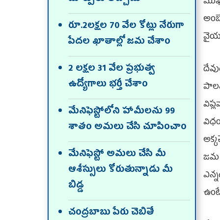
ముఖ్
అంబే
రూ.2లక్షల 70 వేల కోట్లు నేరుగా
వైయ‌
పేదల ఖాతాల్లో జమ చేశాం
2 లక్షల 31 వేల ప్రభుత్వ
దేవ
ఉద్యోగాలు భర్తీ చేశాం
పాలన
విప్
మేనిఫెస్టోలోని హామీలను 99
విధ
శాతం అమలు చేసి చూపించాం
అక్క
మేనిఫెస్టో అమలు చేసి మీ
జమ 
ఆశీస్సులు కోరుతున్నాడు మీ
ఎన్న
బిడ్డ
ఉంటే
చంద్రబాబు పేరు చెబితే