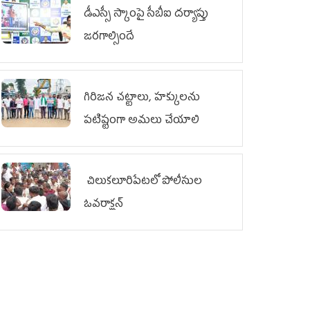
డీఎస్సీ స్కాంపై సీబీఐ దర్యాప్తు
జరగాల్సిందే
గిరిజన చట్టాలు, హక్కులను
పటిష్టంగా అమలు చేయాలి
చిలుక‌లూరిపేట‌లో పోలీసుల
ఓవ‌రాక్ష‌న్‌