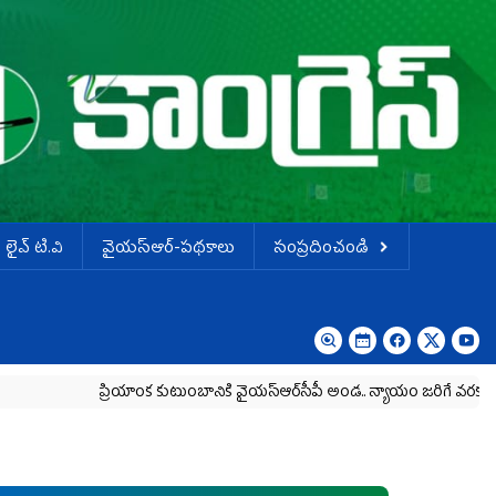
లైవ్ టి.వి
వైయస్ఆర్-పథకాలు
సంప్రదించండి
ప్రియాంక కుటుంబానికి వైయ‌స్ఆర్‌సీపీ అండ.. న్యాయం జరిగే వరకు పోరాటం