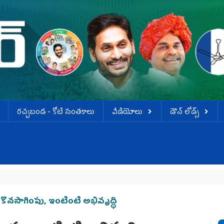
ర‌చ్చ‌బండ‌ - కోటి సంత‌కాలు
వీడియోలు
డౌన్ లోడ్స్
ల కొనసాగింపు, ఇంటింటి అభివృద్ధి