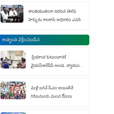
శాంతియుతంగా నిరసన తెలిపే
హక్కును కాలరాసే అధికారం ఎవరికీ
లేదు
అత్యంత వీక్షించబడిన
ప్రియాంక కుటుంబానికి
వైయ‌స్ఆర్‌సీపీ అండ.. న్యాయం
జరిగే వరకు పోరాటం
మళ్లీ జగన్ సీఎం అయితేనే
గిరిజనులకు మంచి రోజులు