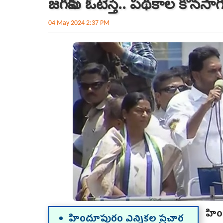
జగన్‌కు ఓటేస్తే.. పథకాల కొనసా
04 May 2024 2:37 PM
హి
హిందూపురం ఎన్నిక‌ల ప్ర‌చార