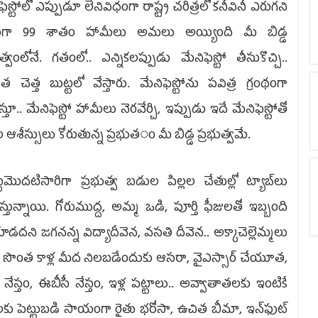
ఫెస్టోలో ఎప్పుడూ లేనివిధంగా రాష్ట్ర చరిత్రలో కనీవినీ ఎరుగని
ంగా 99 శాతం హామీలు అమలు అయ్యింది మీ బిడ్డ
ుత్వంలోనే. గతంలో.. ఎన్నికలప్పుడు మేనిఫెస్టో తీసుకొచ్చి..
ాత చెత్త బుట్టలో వేస్తారు. మేనిఫెస్టోను పవిత్ర గ్రంథంగా
స్తూ.. మేనిఫెస్టో హామీలు నెరవేర్చి, ఇప్పుడు ఇదే మేనిఫెస్టోతో
ల ఆశీస్సులు కోరుతున్న ప్రభుత​ం మీ బిడ్డ ప్రభుత్వమే.
టమొదటిసారిగా ప్రభుత్వ బడుల పిల్లల చేతుల్లో ట్యాబ్‌లు
ిస్తున్నాయి. గోరుముద్ద, అమ్మ ఒడి, పూర్తి ఫీజులతో ఇబ్బంది
డదని జగనన్న విద్యాదీవెన, వసతి దీవెన.. అక్కాచెల్లెమ్మలు
ొంత కాళ్ల మీద నిలబడేందుకు ఆసరా, వైఎస్సార్‌ చేయూత,
 నేస్తం, ఈబీసీ నేస్తం, ఇళ్ల పట్టాలు.. అవ్వాతాతలకు ఇంటికే
నలకు పెట్టుబడి సాయంగా రైతు భరోసా, ఉచిత బీమా, ఇన్‌ఫుట్‌