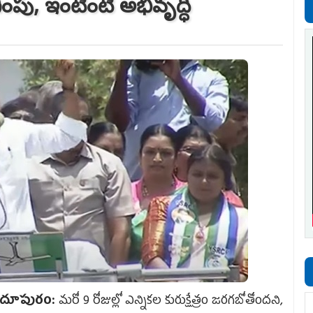
గింపు, ఇంటింటి అభివృద్ధి
ందూపురం:
మరో 9 రోజుల్లో ఎన్నికల కురుక్షేత్రం జ‌ర‌గ‌బోతోంద‌ని,