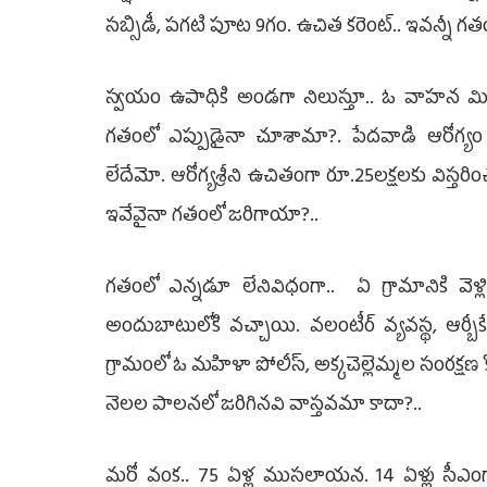
సబ్సిడీ, పగటి పూట 9గం. ఉచిత కరెంట్‌.. ఇవన్నీ గ
స్వయం ఉపాధికి అండగా నిలుస్తూ.. ఓ వాహన మిత్ర, 
గతంలో ఎప్పుడైనా చూశామా?. పేదవాడి ఆరోగ్యం గ
లేదేమో. ఆరోగ్యశ్రీని ఉచితంగా రూ.25లక్షలకు విస్తరించడం, 
ఇవేవైనా గతంలో జరిగాయా?..
గతంలో ఎన్నడూ లేనివిధంగా.. ఏ గ్రామానికి వెళ
అందుబాటులోకి వచ్చాయి. వలంటీర్‌ వ్యవస్థ, ఆర్బీకే, విలేజ
గ్రామంలో ఓ మహిళా పోలీస్‌, అక్కచెల్లెమ్మల సంరక్ష
నెలల పాలనలో జరిగినవి వాస్తవమా కాదా?..
మరో వంక.. 75 ఏళ్ల ముసలాయన. ‌14 ఏళ్లు సీఎం