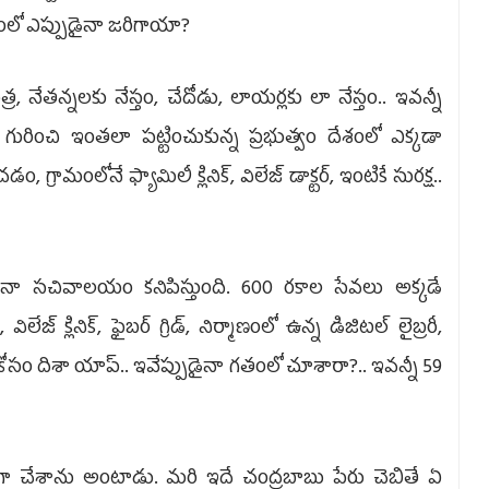
తంలో ఎప్పుడైనా జరిగాయా?
నేతన్నలకు నేస్తం, చేదోడు, లాయర్లకు లా నేస్తం.. ఇవన్నీ
ురించి ఇంతలా పట్టించుకున్న ప్రభుత్వం దేశంలో ఎక్కడా
గ్రామంలోనే ఫ్యామిలీ క్లినిక్‌, విలేజ్‌ డాక్టర్‌, ఇంటికే సురక్ష..
్లినా సచివాలయం కనిపిస్తుంది. 600 రకాల సేవలు అక్కడే
్‌ క్లినిక్‌, ఫైబర్‌ గ్రిడ్‌, నిర్మాణంలో ఉన్న డిజిటల్‌ లైబ్రరీ,
ణ కోసం దిశా యాప్.. ఇవేప్పుడైనా గతంలో చూశారా?.. ఇవన్నీ 59
గా చేశాను అంటాడు. మరి ఇదే చంద్రబాబు పేరు చెబితే ఏ