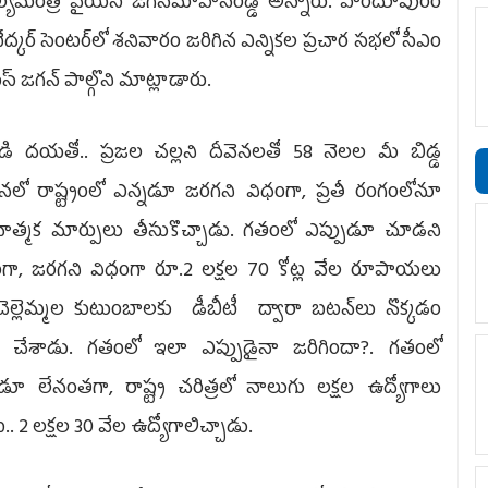
యమంత్రి వైయ‌స్‌ జగన్‌మోహన్‌రెడ్డి అన్నారు. హిందూపురం
ద్కర్‌ సెంటర్‌లో శనివారం జ‌రిగిన ఎన్నిక‌ల ప్రచార స‌భ‌లో సీఎం
స్ జ‌గ‌న్ పాల్గొని మాట్లాడారు.
ుడి దయతో.. ప్రజల చల్లని దీవెనలతో 58 నెలల మీ బిడ్డ
లో రాష్ట్రంలో ఎన్నడూ జరగని విధంగా, ప్రతీ రంగంలోనూ
లవాత్మక మార్పులు తీసుకొచ్చాడు. గతంలో ఎప్పుడూ చూడని
ంగా, జరగని విధంగా రూ.2 లక్షల 70 కోట్ల వేల రూపాయలు
చెల్లెమ్మల కుటుంబాలకు డీబీటీ ద్వారా బటన్‌లు నొక్కడం
చేశాడు. గతంలో ఇలా ఎప్పుడైనా జరిగిందా?. గతంలో
డూ లేనంతగా, రాష్ట్ర చరిత్రలో నాలుగు లక్షల ఉద్యోగాలు
.. 2 లక్షల 30 వేల ఉద్యోగాలిచ్చాడు.