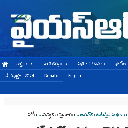
Skip to main content
వార్తలు
నాయకత్వం
పత్రికా ప్రకటనలు
ఫోటోలు
మేనిఫెస్టో - 2024
Donate
English
You are here
హోం
»
ఎన్నికల ప్రచారం
» జగన్‌కు ఓటేస్తే.. పథకా