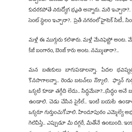
కుదరకపోతే నిరుద్యోగ భృతి అన్నారు. మరి ఇచ్చారా?. అర్
సెంట్‌ స్థలం ఇచ్చారా?. ప్రతీ నగరంలో హైటెక్‌ సిటీ..
మళ్లీ ఈ ముగ్గురు కలిశారు. మళ్లీ మేనిఫెస్టో అంట. మేని
కేజీ బంగారం, బెంజ్‌ కారు అంట. నమ్ముతారా?..
మన బతుకులు బాగుపడాలన్నా. పేదల భవిష్యత
కొనసాగాలన్నా.. రెండు బటన్‌లు నొక్కాలి. ఫ్యాన్‌ గుర
ఒక్కటి కూడా తగ్గేది లేదు.. సిద్ధమేనా?..(సిద్ధం అన
ఉండాలి. చెడు చేసిన సైకిల్‌.. ఇంటి బయటే ఉండాలి. 
ఒక్కరూ గుర్తుంచుకోవాలి. హిందూపురం ఎమ్మెల్యే అభ్యర్
గెలిపిస్తే.. ఎప్పుడూ మీ దగ్గరే, మీతోనే ఉంటుంది. 