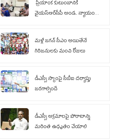
ప్రియాంక కుటుంబానికి
వైయ‌స్ఆర్‌సీపీ అండ.. న్యాయం
జరిగే వరకు పోరాటం
మళ్లీ జగన్ సీఎం అయితేనే
గిరిజనులకు మంచి రోజులు
డీఎస్సీ స్కాంపై సీబీఐ దర్యాప్తు
జరగాల్సిందే
డీఎస్సీ అక్రమాలపై పోరాటాన్ని
మరింత ఉధృతం చేయాలి