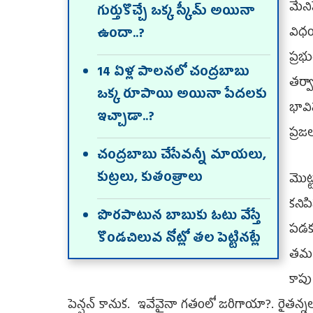
మేని
గుర్తుకొచ్చే ఒక్క స్కీమ్‌ అయినా
విధ
ఉందా..?
ప్రభ
14 ఏళ్ల పాలనలో చంద్రబాబు
తర్వ
ఒక్క రూపాయి అయినా పేదలకు
భావి
ఇచ్చాడా..?
ప్రజ
చంద్రబాబు చేసేవన్నీ మాయలు,
కుట్రలు, కుతంత్రాలు
మొట్
కనిప
పొర‌పాటున బాబుకు ఓటు వేస్తే
పడకూ
కొండచిలువ నోట్లో తల పెట్టినట్లే
తమ స
కాపు
పెన్షన్‌ కానుక. ఇవేవైనా గతంలో జరిగాయా?. రైతన్