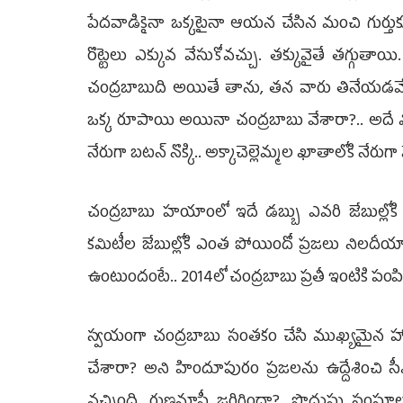
పేదవాడికైనా ఒక్కటైనా ఆయన చేసిన మంచి గుర్తుకు వస
రొట్టెలు ఎక్కువ వేసుకోవచ్చు. తక్కువైతే తగ్గుతా
చంద్రబాబుది అయితే తాను, తన వారు తినేయడమే స్క
ఒక్క రూపాయి అయినా చంద్రబాబు వేశారా?.. అదే మీ
నేరుగా బటన్‌ నొక్కి.. అక్కాచెల్లెమ్మల ఖాతాలోకి నేరుగ
చంద్రబాబు హయాంలో ఇదే డబ్బు ఎవరి జేబుల్లోకి 
కమిటీల జేబుల్లోకి ఎంత పోయిందో ప్రజలు నిలదీయా
ఉంటుందంటే.. 2014లో చంద్రబాబు ప్రతీ ఇంటికి పంపిన 
స్వయంగా చంద్రబాబు సంతకం చేసి ముఖ్యమైన హా
చేశారా? అని హిందూపురం ప్రజలను ఉద్దేశించి స
వచ్చింది. రుణమాఫీ జరిగిందా?. పొదుపు సంఘాల 