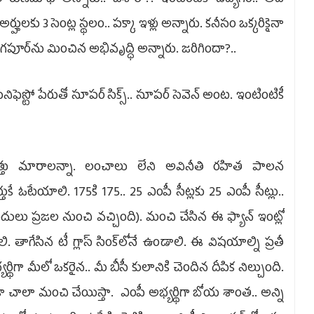
హులకు 3 సెంట్ల స్థలం.. పక్కా ఇళ్లు అన్నారు. కనీసం ఒక్కరికైనా
 సింగపూర్‌ను మించిన అభివృద్ధి అన్నారు. జరిగిందా?..
ఫెస్టో పేరుతో సూపర్‌ సిక్స్‌.. సూపర్‌ సెవెన్‌‌ అంట. ఇంటింటికీ
్తు మారాలన్నా. లంచాలు లేని అవినీతి రహిత పాలన
్తుకే ఓటేయాలి. 175కి 175.. 25 ఎంపీ సీట్లకు 25 ఎంపీ సీట్లు..
ే బదులు ప్రజల నుంచి వచ్చింది). మంచి చేసిన ఈ ఫ్యాన్‌ ఇంట్లో
తాగేసిన టీ గ్లాస్‌ సింక్‌లోనే ఉండాలి. ఈ విషయాల్ని ప్రతీ
థిగా మీలో ఒకరైన.. మీ బీసీ కులానికి చెందిన దీపిక నిల్చుంది.
ఇంకా చాలా మంచి చేయిస్తా. ఎంపీ అభ్యర్థిగా బోయ శాంత.. అన్ని