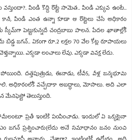
్తుందా?. పిండి కొద్ది రొట్టే సామెత.. పిండి ఎక్కువ ఉంటే..
యి. కానీ, పిండి ఎంత ఉన్నా కూడా ఆ రొట్టెలు చేసే అధికారం
ీమ్‌గా పెట్టుకున్నదే చంద్రబాబు పాలన. పేదల ఖాతాల్లోకి
 బిడ్డ జగన్‌.. ఏకంగా రూ.2 లక్షల 70 వేల కోట్ల రూపాయలు
ా వెళ్తున్నాయి. ఎక్కడా లంచాలు లేవు. ఎక్కడా వివక్ష లేదు.
పోయింది. దత్తపుత్రుడు, ఈనాడు, టీవీ5, వీళ్ల జన్మభూమి
లి. అధికారంలోకి వచ్చేదాకా అబద్ధాలు, మోసాలు. అది ఎలా
మేనిఫెస్టో తెలుస్తుంది.
మీలంటూ ప్రతీ ఇంటికి పంపించాడు. ఇందులో ఏ ఒక్కటైనా
ీఎం జగన్‌ ప్రశ్నించారు(లేదు అనే సమాధానం జనం నుంచి
రుణమాఫీ అన్నారు.. చేశారా?. ఇంటింటికీ ఉద్యోగం.. అది