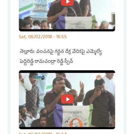
Sat, 06/02/2018 - 16:55
నెల్లూరు: వంచనపై గర్జన దీక్ష వేదికపై ఎమ్మెల్యే
పెద్దిరెడ్డి రామచంద్రా రెడ్డి స్పీచ్