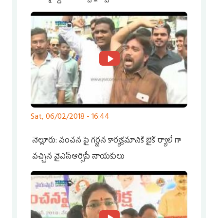
Sat, 06/02/2018 - 16:44
నెల్లూరు: వంచన పై గర్జన కార్యక్రమానికి బైక్ ర్యాలీ గా
వచ్చిన వైఎస్ఆర్సిపీ నాయకులు