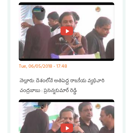
Tue, 06/05/2018 - 17:48
నెల్లూరు: దేశంలోనే అతిపెద్ద రాజకీయ వ్యభిచారి
చంద్రబాబు : ప్రసన్నకుమార్ రెడ్డి