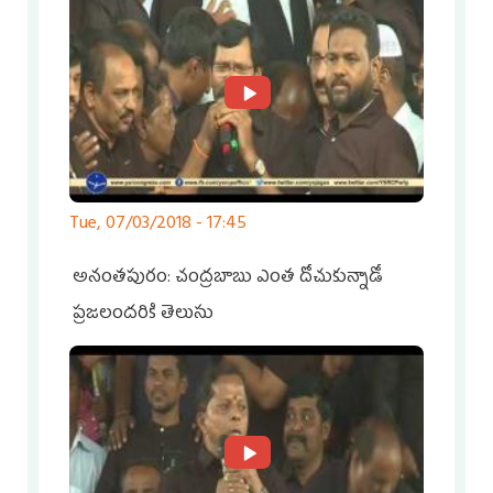
Tue, 07/03/2018 - 17:45
అనంతపురం: చంద్రబాబు ఎంత దోచుకున్నాడో
ప్రజలందరికి తెలుసు