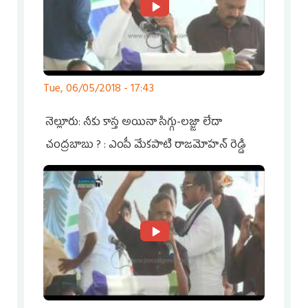
Tue, 06/05/2018 - 17:43
నెల్లూరు: నీకు కాస్త అయినా సిగ్గు-లజ్జా లేదా
చంద్రబాబు ? : ఎంపీ మేకపాటి రాజమోహన్ రెడ్డి