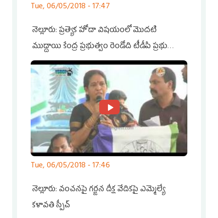
Tue, 06/05/2018 - 17:47
నెల్లూరు: ప్రత్యెక హోదా విషయంలో మొదటి
ముద్దాయి కేంద్ర ప్రభుత్వం రెండోది టీడీపి ప్రభుత్వం :
ఎంపీ అవినాష్ రెడ్డి
Tue, 06/05/2018 - 17:46
నెల్లూరు: వంచనపై గర్జన దీక్ష వేదికపై ఎమ్మెల్యే
కళావతి స్పీచ్