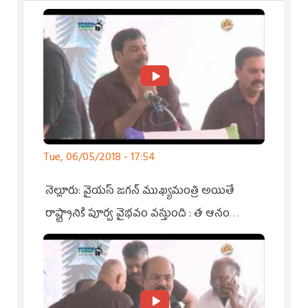
Pages
Tue, 06/05/2018 - 17:54
నెల్లూరు: వైయస్ జగన్ ముఖ్యమంత్రి అయితే
రాష్ట్రానికి పూర్వ వైభవం వస్తుంది : త ఆనం
విజయ్ కుమార్