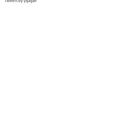
Tweets by ysjagan