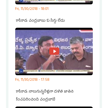
Fri, 11/30/2018 - 18:01
కాకినాడ: చంద్రబాబు కు సిగ్గు లేదు
Fri, 11/30/2018 - 17:58
కాకినాడ: నాలుగున్నరేళ్లుగా దళిత జాతిని
కించపరించింది చంద్రబాబే