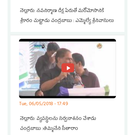
నెల్లూరు: నవనిర్మాణ దీక్ష పేరుతో మరోమోసానికి
శ్రీకారం చుట్టాడు చంద్రబాబు : ఎమ్మెల్యే శ్రీనివాసులు
Tue, 06/05/2018 - 17:49
నెల్లూరు: వ్యవస్థలను సర్వనాశనం చేశాడు
చంద్రబాబు :తమ్మినేని సీతారాం