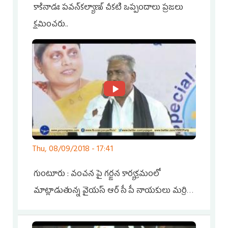
కాకినాడః పవన్‌కల్యాణ్‌ చీకటి ఒప్పందాలు ప్రజలు
క్షమించరు..
Thu, 08/09/2018 - 17:41
గుంటూరు : వంచన పై గర్జన కార్యక్రమంలో
మాట్లాడుతున్న వైయస్ ఆర్ సీ పీ నాయకులు మర్రి
రాజశేఖర్ రెడ్డి