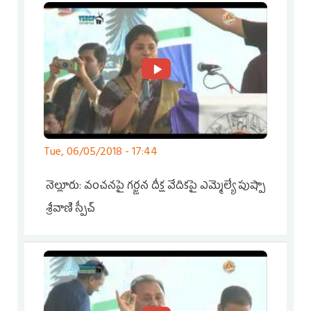
Tue, 06/05/2018 - 17:44
నెల్లూరు: వంచనపై గర్జన దీక్ష వేదికపై ఎమ్మెల్యే పుష్పా
శ్రీవాణి స్పీచ్