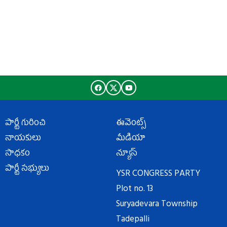
పార్టీ గురించి
ఈవెంట్స్
నాయకులు
మీడియా
సాధకం
న్యూస్
పార్టీ సభ్యులు
YSR CONGRESS PARTY
Plot no. 13
Suryadevara Township
Tadepalli