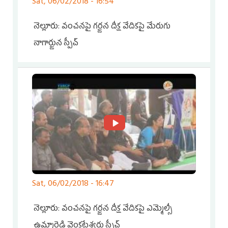
Sat, 06/02/2018 - 16:54
నెల్లూరు: వంచనపై గర్జన దీక్ష వేదికపై మేరుగు
నాగార్జున స్పీచ్
Sat, 06/02/2018 - 16:47
నెల్లూరు: వంచనపై గర్జన దీక్ష వేదికపై ఎమ్మెల్సీ
ఉమ్మారెడ్డి వెంకటేశ్వర్లు స్పీచ్