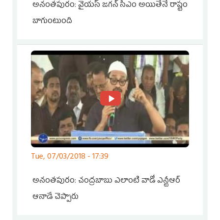
అనంతపురం: వైయస్ జగన్ సిఎం అయితేనే రాష్టం
బాగుంటుంది
Tue, 07/03/2018 - 17:39
అనంతపురం: చంద్రబాబు ఎలాంటి వాడో ఎన్టీఆర్
ఆనాడే చెప్పారు