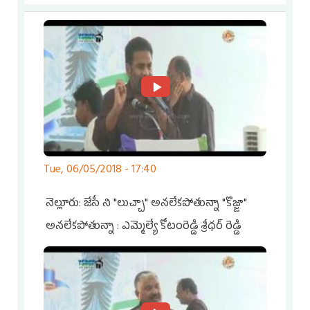
ఉండేది : భూమన
Tue, 06/05/2018 - 17:40
నెల్లూరు: జేసీ ని "లుచ్చా" అనలేకపోతున్నా "కొజ్జా"
అనలేకపోతున్నా : ఎమ్మెల్యే కోటంరెడ్డి శ్రీధర్ రెడ్డి