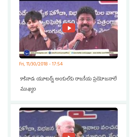
Fri, 11/30/2018 - 17:54
కాకినాడ: యూటర్న్‌ అంకుల్‌కు రాజకీయ ప్రయోజనాలే
ముఖ్యం