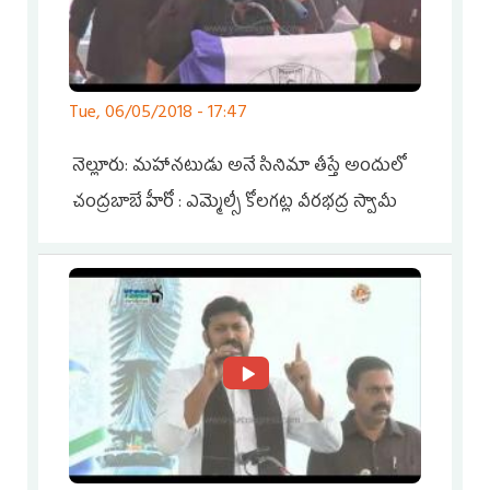
Tue, 06/05/2018 - 17:47
నెల్లూరు: మహానటుడు అనే సినిమా తీస్తే అందులో
చంద్రబాబే హీరో : ఎమ్మెల్సీ కోలగట్ల వీరభద్ర స్వామీ