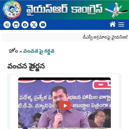
Skip to main content
????
డీఎస్సీ అక్రమాలపై వైయ‌స్ఆర్‌సీపీ ర్యా
You are here
హోం
» వంచన పై గర్జన
వంచన పై గర్జన