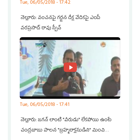
Tue, 06/05/2018 - 17:42
నెల్లూరు: వంచనపై గర్జన దీక్ష వేదికపై ఎంపీ
వరప్రసాద్ రావు స్పీచ్
Tue, 06/05/2018 - 17:41
నెల్లూరు: జగన్ లాంటి "వీరుడు" లేకపోయి ఉంటే
చంద్రబాబు పాలన "బ్రహ్మరాక్షసుడిని" మించి