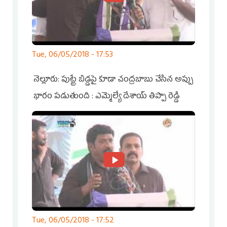
Tue, 06/05/2018 - 17:53
నెల్లూరు: పుట్టే బిడ్డపై కూడా చంద్రబాబు చేసిన అప్పు
భారం పడుతుంది : ఎమ్మెల్యే దేశాయ్ తిప్పా రెడ్డి
Tue, 06/05/2018 - 17:52